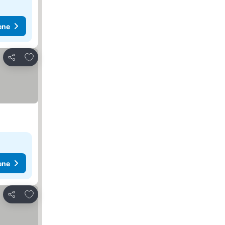
ene
Dodati u favorite
Deli
ene
Dodati u favorite
Deli