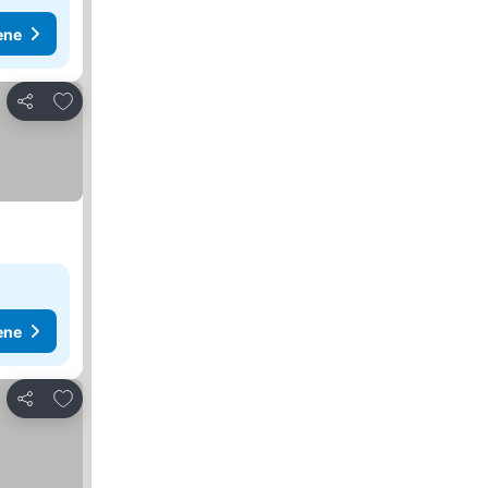
ene
Dodati u favorite
Deli
ene
Dodati u favorite
Deli