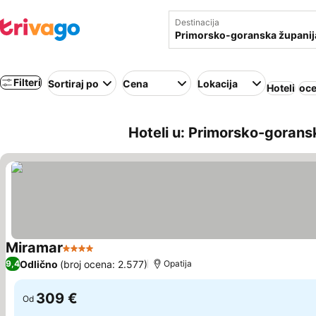
Destinacija
Filteri
Sortiraj po
Cena
Lokacija
Hoteli
oce
Hoteli u: Primorsko-gorans
Miramar
4 Zvezdice
Odlično
(broj ocena: 2.577)
9,4
Opatija
309 €
Od