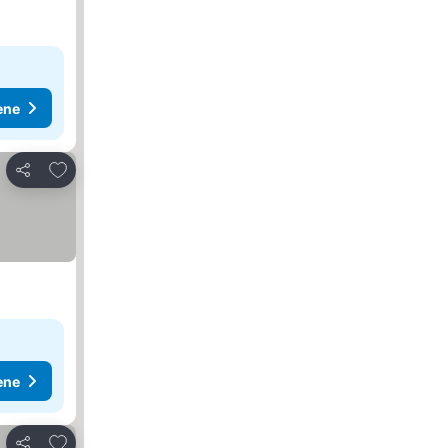
ene
Dodati u favorite
Deli
ene
Dodati u favorite