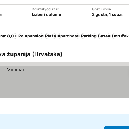
Dolazak/odlazak
Gosti i sobe
Izaberi datume
2 gosta, 1 soba.
na: 8,0+
Polupansion
Plaža
Apart hotel
Parking
Bazen
Doručak 
ka županija (Hrvatska)