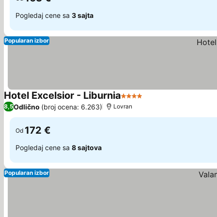
Pogledaj cene sa
3 sajta
Popularan izbor
Hotel Excelsior - Liburnia
4 Zvezdice
Odlično
(broj ocena: 6.263)
8,5
Lovran
172 €
Od
Pogledaj cene sa
8 sajtova
Popularan izbor