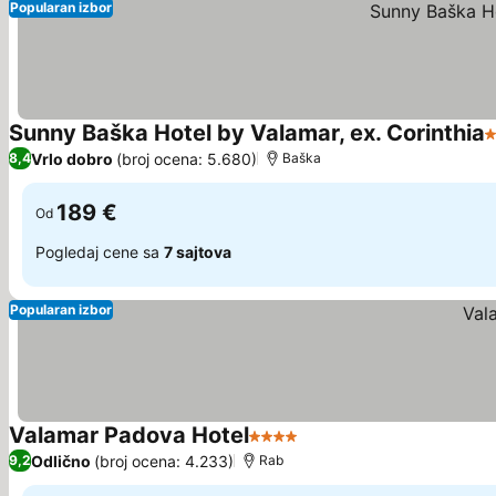
Popularan izbor
Sunny Baška Hotel by Valamar, ex. Corinthia
3
Vrlo dobro
(broj ocena: 5.680)
8,4
Baška
189 €
Od
Pogledaj cene sa
7 sajtova
Popularan izbor
Valamar Padova Hotel
4 Zvezdice
Odlično
(broj ocena: 4.233)
9,2
Rab