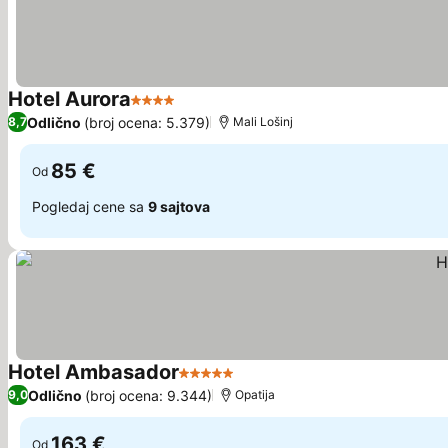
Hotel Aurora
4 Zvezdice
Odlično
(broj ocena: 5.379)
8,7
Mali Lošinj
85 €
Od
Pogledaj cene sa
9 sajtova
Hotel Ambasador
5 Zvezdice
Odlično
(broj ocena: 9.344)
9,0
Opatija
163 €
Od