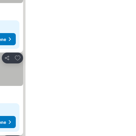
ene
Dodati u favorite
Deli
ene