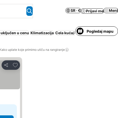
SR · €
Meni
Prijavi me
Pogledaj mapu
uključen u cenu
Klimatizacija
Cela kuća/apartman
Wi-Fi
Kako uplate koje primimo utiču na rangiranje
Dodati u favorite
Deli