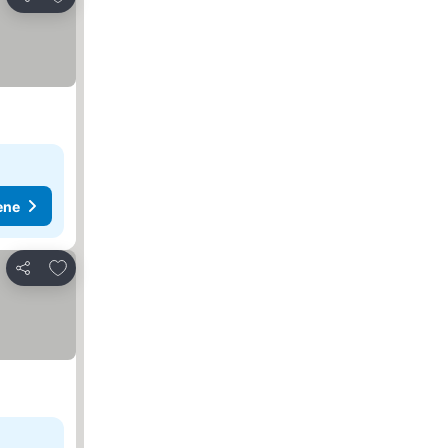
Deli
ene
Dodati u favorite
Deli