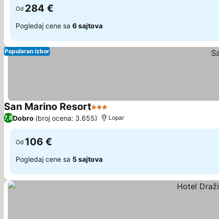
284 €
Od
Pogledaj cene sa
6 sajtova
Popularan izbor
San Marino Resort
3 Zvezdice
Dobro
(broj ocena: 3.655)
7,8
Lopar
106 €
Od
Pogledaj cene sa
5 sajtova