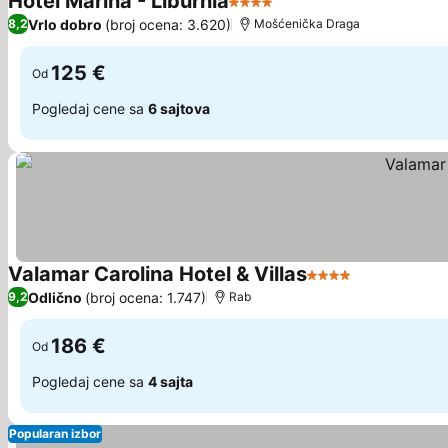
Hotel Marina - Liburnia
4 Zvezdice
Vrlo dobro
(broj ocena: 3.620)
8,2
Mošćenička Draga
125 €
Od
Pogledaj cene sa
6 sajtova
Valamar Carolina Hotel & Villas
4 Zvezdice
Odlično
(broj ocena: 1.747)
9,2
Rab
186 €
Od
Pogledaj cene sa
4 sajta
Popularan izbor