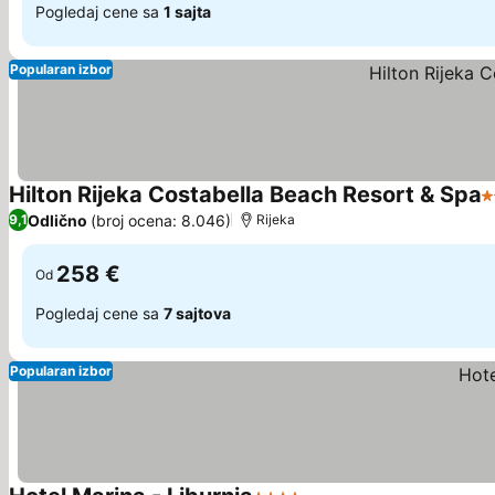
Pogledaj cene sa
1 sajta
Popularan izbor
Hilton Rijeka Costabella Beach Resort & Spa
5
Odlično
(broj ocena: 8.046)
9,1
Rijeka
258 €
Od
Pogledaj cene sa
7 sajtova
Popularan izbor