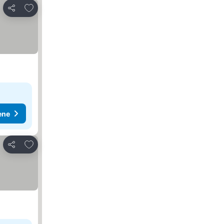
Dodati u favorite
Deli
ene
Dodati u favorite
Deli