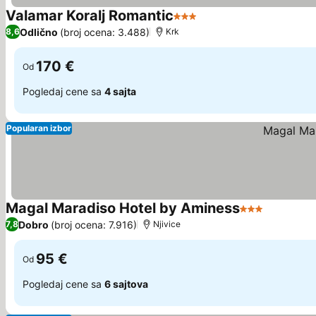
Valamar Koralj Romantic
3 Zvezdice
Odlično
(broj ocena: 3.488)
8,6
Krk
170 €
Od
Pogledaj cene sa
4 sajta
Popularan izbor
Magal Maradiso Hotel by Aminess
3 Zvezdice
Dobro
(broj ocena: 7.916)
7,8
Njivice
95 €
Od
Pogledaj cene sa
6 sajtova