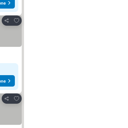
ene
Dodati u favorite
Deli
ene
Dodati u favorite
Deli