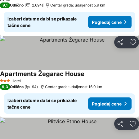
9,1
Odlično
2.694
Centar grada: udaljenost 5.9 km
Izaberi datume da bi se prikazale
Pogledaj cene
tačne cene
Deli
Do
Apartments Žegarac House
Hotel
3 Zvezdice
9,3
Odlično
94
Centar grada: udaljenost 16.0 km
Izaberi datume da bi se prikazale
Pogledaj cene
tačne cene
Deli
Do