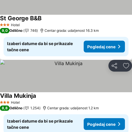
St George B&B
Hotel
3 Zvezdice
9,0
Odlično
746
Centar grada: udaljenost 16.3 km
Izaberi datume da bi se prikazale
Pogledaj cene
tačne cene
Deli
Do
Villa Mukinja
Hotel
3 Zvezdice
8,8
Odlično
1.254
Centar grada: udaljenost 1.2 km
Izaberi datume da bi se prikazale
Pogledaj cene
tačne cene