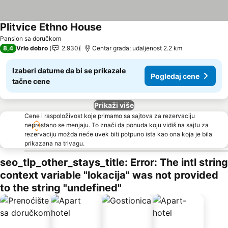
Plitvice Ethno House
Pansion sa doručkom
8,4
Vrlo dobro
2.930
Centar grada: udaljenost 2.2 km
Izaberi datume da bi se prikazale
Pogledaj cene
tačne cene
Prikaži više
Cene i raspoloživost koje primamo sa sajtova za rezervaciju
neprestano se menjaju. To znači da ponuda koju vidiš na sajtu za
rezervaciju možda neće uvek biti potpuno ista kao ona koja je bila
prikazana na trivagu.
seo_tlp_other_stays_title: Error: The intl string
context variable "lokacija" was not provided
to the string "undefined"