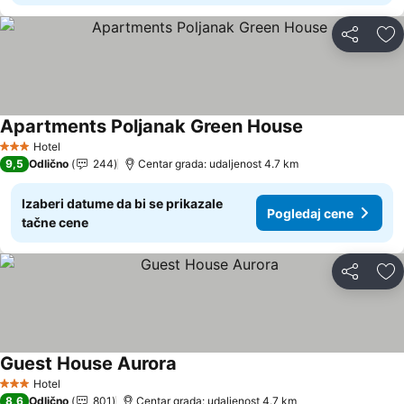
Deli
Do
Apartments Poljanak Green House
Hotel
3 Zvezdice
9,5
Odlično
244
Centar grada: udaljenost 4.7 km
Izaberi datume da bi se prikazale
Pogledaj cene
tačne cene
Deli
Do
Guest House Aurora
Hotel
3 Zvezdice
8,6
Odlično
801
Centar grada: udaljenost 4.7 km