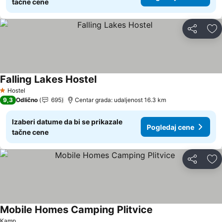
tačne cene
Deli
Do
Falling Lakes Hostel
Hostel
1 Zvezdice
9,3
Odlično
695
Centar grada: udaljenost 16.3 km
Izaberi datume da bi se prikazale
Pogledaj cene
tačne cene
Deli
Do
Mobile Homes Camping Plitvice
Kamp