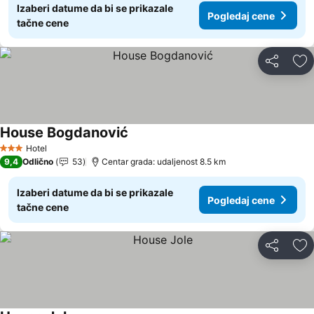
Izaberi datume da bi se prikazale
Pogledaj cene
tačne cene
Deli
Do
House Bogdanović
Hotel
3 Zvezdice
9,4
Odlično
53
Centar grada: udaljenost 8.5 km
Izaberi datume da bi se prikazale
Pogledaj cene
tačne cene
Deli
Do