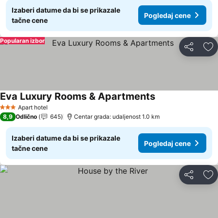
Izaberi datume da bi se prikazale
Pogledaj cene
tačne cene
Popularan izbor
Deli
Do
Eva Luxury Rooms & Apartments
Apart hotel
3 Zvezdice
8,9
Odlično
645
Centar grada: udaljenost 1.0 km
Izaberi datume da bi se prikazale
Pogledaj cene
tačne cene
Deli
Do