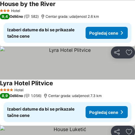
House by the River
Hotel
3 Zvezdice
9,4
Odlično
582
Centar grada: udaljenost 2.6 km
Izaberi datume da bi se prikazale
Pogledaj cene
tačne cene
Deli
Do
Lyra Hotel Plitvice
Hotel
4 Zvezdice
8,9
Odlično
1.056
Centar grada: udaljenost 7.3 km
Izaberi datume da bi se prikazale
Pogledaj cene
tačne cene
Deli
Do