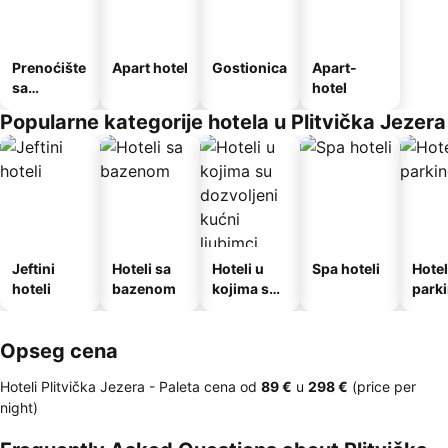
Prenoćište
Apart hotel
Gostionica
Apart-
sa
hotel
doručkom
Popularne kategorije hotela u Plitvička Jezera
Jeftini
Hoteli sa
Hoteli u
Spa hoteli
Hotel
hoteli
bazenom
kojima su
park
dozvoljeni
kućni
Opseg cena
ljubimci
Hoteli Plitvička Jezera -
Paleta cena
od
‎89 €
u
‎298 €
(price per
night)