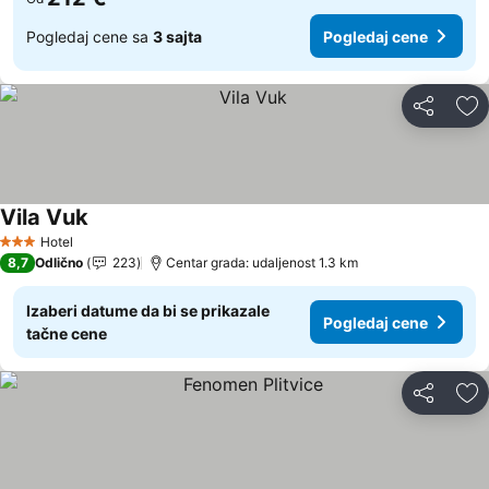
Pogledaj cene sa
3 sajta
Pogledaj cene
Deli
Do
Vila Vuk
Hotel
3 Zvezdice
8,7
Odlično
223
Centar grada: udaljenost 1.3 km
Izaberi datume da bi se prikazale
Pogledaj cene
tačne cene
Deli
Do