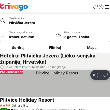
Favoriti
Prijavi
Men
Destinacija
Plitvička Jezera
Dolazak/odlazak
Gosti i sobe
Izaberi datume
2 gosta, 1 soba.
Sortiraj
Filtriraj
Mapa
Hoteli u: Plitvička Jezera (Ličko-senjska
županija, Hrvatska)
Kako uplate koje primimo utiču na rangiranje
Popularan izbor
Deli
Do
Plitvice Holiday Resort
Odmaralište
4 Zvezdice