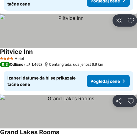
Pogledaj cene
tačne cene
Deli
Do
Plitvice Inn
Hotel
4 Zvezdice
9,3
Odlično
1.462
Centar grada: udaljenost 6.9 km
Izaberi datume da bi se prikazale
Pogledaj cene
tačne cene
Deli
Do
Grand Lakes Rooms