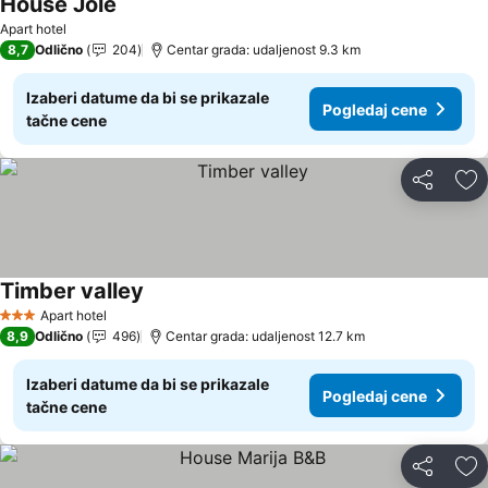
House Jole
Apart hotel
8,7
Odlično
204
Centar grada: udaljenost 9.3 km
Izaberi datume da bi se prikazale
Pogledaj cene
tačne cene
Deli
Do
Timber valley
Apart hotel
3 Zvezdice
8,9
Odlično
496
Centar grada: udaljenost 12.7 km
Izaberi datume da bi se prikazale
Pogledaj cene
tačne cene
Deli
Do