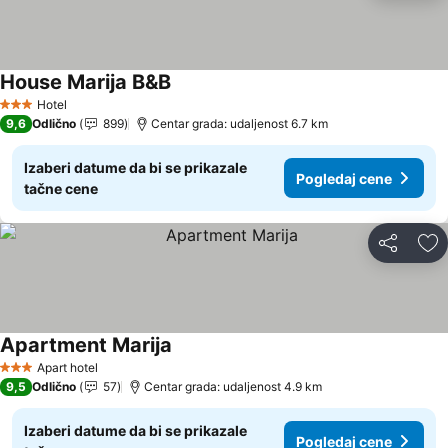
House Marija B&B
Hotel
3 Zvezdice
9,6
Odlično
899
Centar grada: udaljenost 6.7 km
Izaberi datume da bi se prikazale
Pogledaj cene
tačne cene
Deli
Do
Apartment Marija
Apart hotel
3 Zvezdice
9,5
Odlično
57
Centar grada: udaljenost 4.9 km
Izaberi datume da bi se prikazale
Pogledaj cene