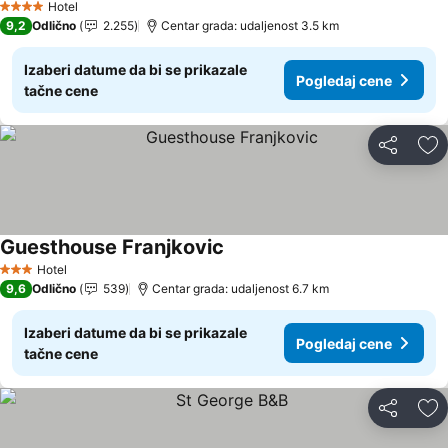
Hotel
4 Zvezdice
9,2
Odlično
2.255
Centar grada: udaljenost 3.5 km
Izaberi datume da bi se prikazale
Pogledaj cene
tačne cene
Deli
Do
Guesthouse Franjkovic
Hotel
3 Zvezdice
9,6
Odlično
539
Centar grada: udaljenost 6.7 km
Izaberi datume da bi se prikazale
Pogledaj cene
tačne cene
Deli
Do