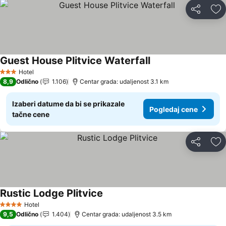
Deli
Do
Guest House Plitvice Waterfall
Hotel
3 Zvezdice
8,9
Odlično
1.106
Centar grada: udaljenost 3.1 km
Izaberi datume da bi se prikazale
Pogledaj cene
tačne cene
Deli
Do
Rustic Lodge Plitvice
Hotel
4 Zvezdice
9,5
Odlično
1.404
Centar grada: udaljenost 3.5 km