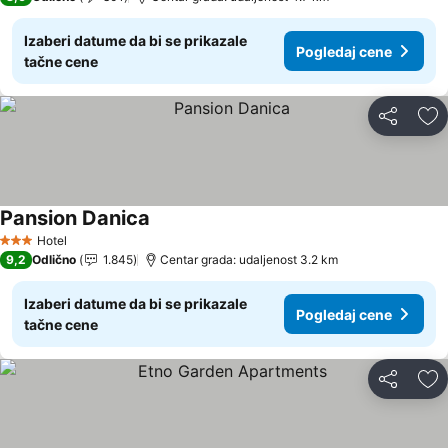
Izaberi datume da bi se prikazale
Pogledaj cene
tačne cene
Deli
Do
Pansion Danica
Hotel
3 Zvezdice
9,2
Odlično
1.845
Centar grada: udaljenost 3.2 km
Izaberi datume da bi se prikazale
Pogledaj cene
tačne cene
Deli
Do