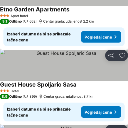
Etno Garden Apartments
Apart hotel
3 Zvezdice
9,1
Odlično
662
Centar grada: udaljenost 2.2 km
Izaberi datume da bi se prikazale
Pogledaj cene
tačne cene
Deli
Do
Guest House Spoljaric Sasa
Hotel
3 Zvezdice
8,9
Odlično
399
Centar grada: udaljenost 3.7 km
Izaberi datume da bi se prikazale
Pogledaj cene
tačne cene