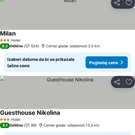
Deli
Do
Milan
Hotel
3 Zvezdice
9,2
Odlično
624
Centar grada: udaljenost 3.0 km
Izaberi datume da bi se prikazale
Pogledaj cene
tačne cene
Deli
Do
Guesthouse Nikolina
Hotel
3 Zvezdice
9,1
Odlično
88
Centar grada: udaljenost 13.3 km