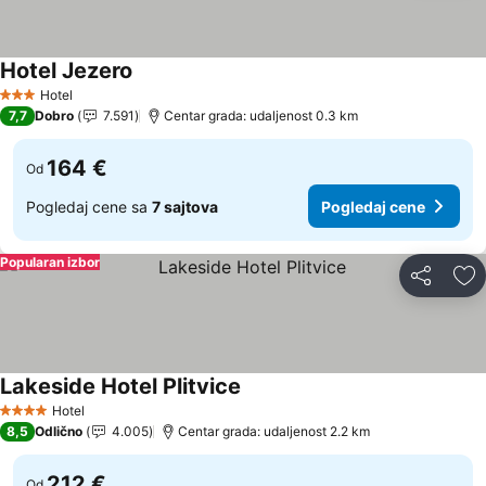
Hotel Jezero
Hotel
3 Zvezdice
7,7
Dobro
7.591
Centar grada: udaljenost 0.3 km
164 €
Od
Pogledaj cene sa
7 sajtova
Pogledaj cene
Popularan izbor
Deli
Do
Lakeside Hotel Plitvice
Hotel
4 Zvezdice
8,5
Odlično
4.005
Centar grada: udaljenost 2.2 km
212 €
Od