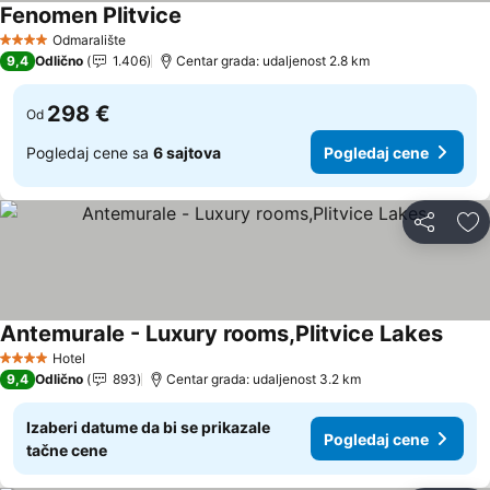
Fenomen Plitvice
Odmaralište
4 Zvezdice
9,4
Odlično
1.406
Centar grada: udaljenost 2.8 km
298 €
Od
Pogledaj cene sa
6 sajtova
Pogledaj cene
Deli
Do
Antemurale - Luxury rooms,Plitvice Lakes
Hotel
4 Zvezdice
9,4
Odlično
893
Centar grada: udaljenost 3.2 km
Izaberi datume da bi se prikazale
Pogledaj cene
tačne cene