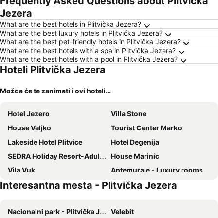
Frequently Asked Questions about Plitvička
Jezera
What are the best hotels in Plitvička Jezera?
What are the best luxury hotels in Plitvička Jezera?
What are the best pet-friendly hotels in Plitvička Jezera?
What are the best hotels with a spa in Plitvička Jezera?
What are the best hotels with a pool in Plitvička Jezera?
Hoteli Plitvička Jezera
Možda će te zanimati i ovi hoteli…
Hotel Jezero
Villa Stone
House Veljko
Tourist Center Marko
Lakeside Hotel Plitvice
Hotel Degenija
SEDRA Holiday Resort-Adults Only-Bed & Breakfast
House Marinic
Vila Vuk
Antemurale - Luxury rooms,Plitvice Lakes
Interesantna mesta - Plitvička Jezera
Resort Big House Plitvička jezera
Guesthouse Sara
Guest House Plitvice Waterfall
Rustic Lodge Plitvice
Nacionalni park - Plitvička Jezera
Velebit
House by the River
House Luketić