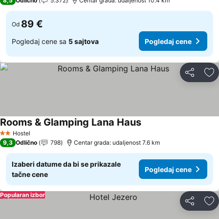
8,5
Odlično
5.372
Centar grada: udaljenost 10.4 km
89 €
Od
Pogledaj cene sa
5 sajtova
Pogledaj cene
Deli
Do
Rooms & Glamping Lana Haus
Hostel
2 Zvezdice
9,3
Odlično
798
Centar grada: udaljenost 7.6 km
Izaberi datume da bi se prikazale
Pogledaj cene
tačne cene
Popularan izbor
Deli
Do