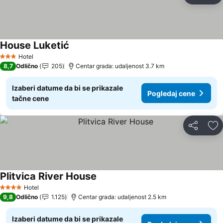
House Luketić
Hotel
3 Zvezdice
8,7
Odlično
205
Centar grada: udaljenost 3.7 km
Izaberi datume da bi se prikazale
Pogledaj cene
tačne cene
Deli
Do
Plitvica River House
Hotel
4 Zvezdice
9,8
Odlično
1.125
Centar grada: udaljenost 2.5 km
Izaberi datume da bi se prikazale