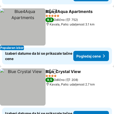
Blue4Aqua Apartments
Deli
Dodati u favorite
Po
5 Zvezdice
9,3
Odlično
752
Kavala, Palio: udaljenost 3.1 km
Popularan izbor
Izaberi datume da bi se prikazale tačne
Pogledaj cene
cene
Blue Crystal View
Deli
Dodati u favorite
Pogledaj
4 Zvezdice
9,5
Odlično
208
Kavala, Palio: udaljenost 2.7 km
Izaberi datume da bi se prikazale tačne