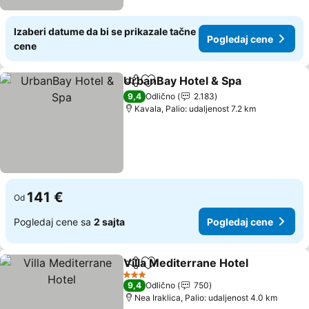
Izaberi datume da bi se prikazale tačne
Pogledaj cene
cene
UrbanBay Hotel & Spa
Deli
Dodati u favorite
Pogl
9,4
Odlično
2.183
Kavala, Palio: udaljenost 7.2 km
141 €
Od
Pogledaj cene sa
2 sajta
Pogledaj cene
Villa Mediterrane Hotel
Deli
Dodati u favorite
Pog
3 Zvezdice
9,4
Odlično
750
Nea Iraklica, Palio: udaljenost 4.0 km