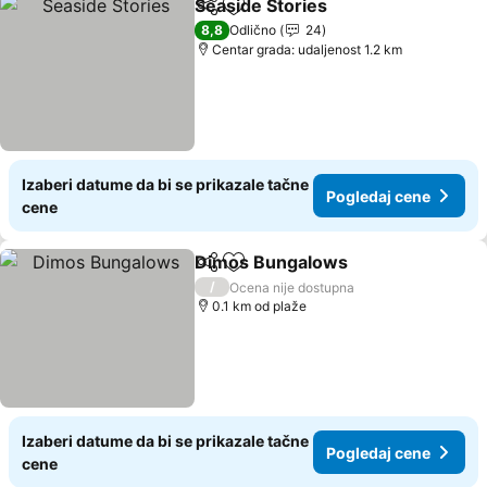
Seaside Stories
Deli
Dodati u favorite
Pogledaj c
8,8
Odlično
24
Centar grada: udaljenost 1.2 km
Izaberi datume da bi se prikazale tačne
Pogledaj cene
cene
Dimos Bungalows
Deli
Dodati u favorite
Pogleda
/
Ocena nije dostupna
0.1 km od plaže
Izaberi datume da bi se prikazale tačne
Pogledaj cene
cene