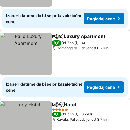
Izaberi datume da bi se prikazale tačne
Pogledaj cene
cene
Palio Luxury Apartment
Deli
Dodati u favorite
Po
9,8
Odlično
4
Centar grada: udaljenost 0.7 km
Izaberi datume da bi se prikazale tačne
Pogledaj cene
cene
Lucy Hotel
Deli
Dodati u favorite
Pogledaj cene
5 Zvezdice
8,6
Odlično
6.793
Kavala, Palio: udaljenost 3.7 km