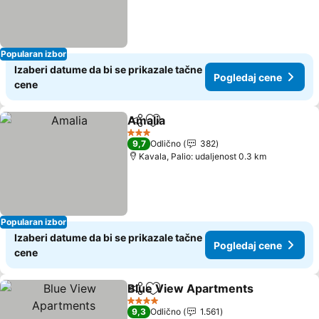
Popularan izbor
Izaberi datume da bi se prikazale tačne
Pogledaj cene
cene
Amalia
Deli
Dodati u favorite
Pogledaj cene
3 Zvezdice
9,7
Odlično
382
Kavala, Palio: udaljenost 0.3 km
Popularan izbor
Izaberi datume da bi se prikazale tačne
Pogledaj cene
cene
Blue View Apartments
Deli
Dodati u favorite
Pog
4 Zvezdice
9,3
Odlično
1.561