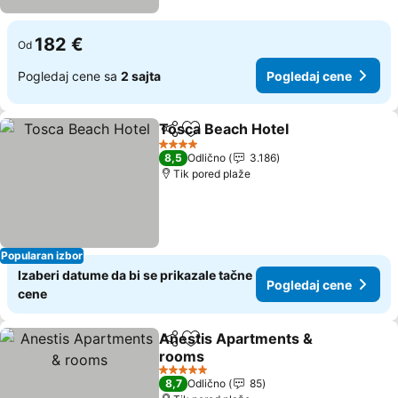
182 €
Od
Pogledaj cene sa
2 sajta
Pogledaj cene
Tosca Beach Hotel
Deli
Dodati u favorite
Pogleda
4 Zvezdice
8,5
Odlično
3.186
Tik pored plaže
Popularan izbor
Izaberi datume da bi se prikazale tačne
Pogledaj cene
cene
Anestis Apartments &
Deli
Dodati u favorite
rooms
Pogledaj cene
5 Zvezdice
8,7
Odlično
85