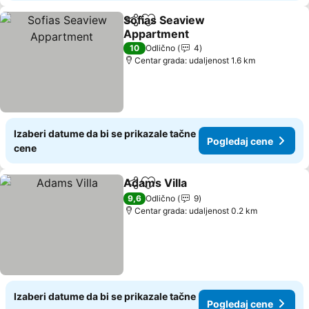
Sofias Seaview
Deli
Dodati u favorite
Appartment
Pogledaj cene
10
Odlično
4
Centar grada: udaljenost 1.6 km
Izaberi datume da bi se prikazale tačne
Pogledaj cene
cene
Adams Villa
Deli
Dodati u favorite
Pogledaj cene
9,6
Odlično
9
Centar grada: udaljenost 0.2 km
Izaberi datume da bi se prikazale tačne
Pogledaj cene