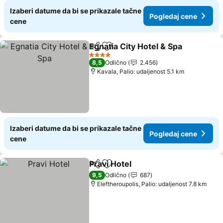
Izaberi datume da bi se prikazale tačne
Pogledaj cene
cene
Egnatia City Hotel & Spa
Deli
Dodati u favorite
Po
4 Zvezdice
8,5
Odlično
2.456
Kavala, Palio: udaljenost 5.1 km
Izaberi datume da bi se prikazale tačne
Pogledaj cene
cene
Pravi Hotel
Deli
Dodati u favorite
Pogledaj cene
9,5
Odlično
687
Eleftheroupolis, Palio: udaljenost 7.8 km