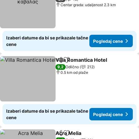
Centar grada: udaljenost 2.3 km
Izaberi datume da bi se prikazale tačne
Pogledaj cene
cene
Villa Romantica Hotel
Deli
Dodati u favorite
Pogl
9,2
Odlično
212
0.5 km od plaže
Izaberi datume da bi se prikazale tačne
Pogledaj cene
cene
Acra Melia
Deli
Dodati u favorite
Pogledaj cene