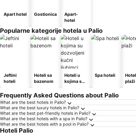
Apart hotel
Gostionica
Apart-
hotel
Popularne kategorije hotela u Palio
Jeftini
Hoteli sa
Hoteli u
Spa hoteli
Hotel
hoteli
bazenom
kojima su
plaži
dozvoljeni
kućni
Frequently Asked Questions about Palio
ljubimci
What are the best hotels in Palio?
What are the best luxury hotels in Palio?
What are the best pet-friendly hotels in Palio?
What are the best hotels with a spa in Palio?
What are the best hotels with a pool in Palio?
Hoteli Palio