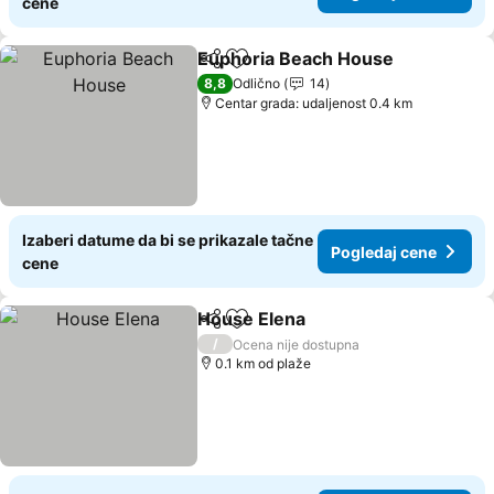
cene
Euphoria Beach House
Deli
Dodati u favorite
Pog
8,8
Odlično
14
Centar grada: udaljenost 0.4 km
Izaberi datume da bi se prikazale tačne
Pogledaj cene
cene
House Elena
Deli
Dodati u favorite
Pogledaj cene
/
Ocena nije dostupna
0.1 km od plaže