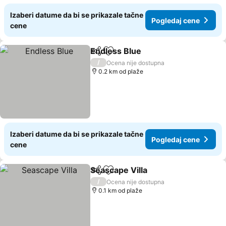
Izaberi datume da bi se prikazale tačne
Pogledaj cene
cene
Endless Blue
Deli
Dodati u favorite
Pogledaj cen
/
Ocena nije dostupna
0.2 km od plaže
Izaberi datume da bi se prikazale tačne
Pogledaj cene
cene
Seascape Villa
Deli
Dodati u favorite
Pogledaj ce
/
Ocena nije dostupna
0.1 km od plaže