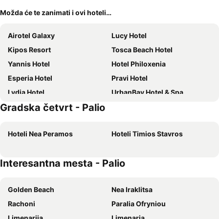
Možda će te zanimati i ovi hoteli…
Airotel Galaxy
Lucy Hotel
Kipos Resort
Tosca Beach Hotel
Yannis Hotel
Hotel Philoxenia
Esperia Hotel
Pravi Hotel
Lydia Hotel
UrbanBay Hotel & Spa
Gradska četvrt - Palio
Iraklitsa Beach
Hotel Europa
Akti Hotel Kavala
Hotel Acropolis
Hoteli Nea Peramos
Hoteli Τimios Stavros
Villa Mediterrane Hotel
Plage Hotel
Villa Nickolas
Senso Suites
Interesantna mesta - Palio
Porto Palio
Egnatia City Hotel & Spa
Oceanis Hotel
Bellevue Homes
Golden Beach
Nea Iraklitsa
Philippeio Hotel
Xenios Zeus
Rachoni
Paralia Ofryniou
Hotel Paralia
Maria Studio
Limenarija
Limenaria