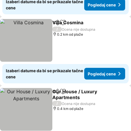
Izaberi datume da bi se prikazale tačne
Pogledaj cene
cene
Villa Cosmina
Deli
Dodati u favorite
Pogledaj cen
/
Ocena nije dostupna
0.2 km od plaže
Izaberi datume da bi se prikazale tačne
Pogledaj cene
cene
Our House / Luxury
Deli
Dodati u favorite
Apartments
Pogledaj cene
/
Ocena nije dostupna
0.4 km od plaže