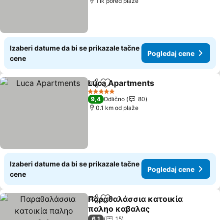
Tik pored plaže
Izaberi datume da bi se prikazale tačne
Pogledaj cene
cene
Luca Apartments
Deli
Dodati u favorite
Pogledaj
5 Zvezdice
9,4
Odlično
80
0.1 km od plaže
Izaberi datume da bi se prikazale tačne
Pogledaj cene
cene
Παραθαλάσσια κατοικία
Deli
Dodati u favorite
παληο καβαλας
Pogledaj cene
6,1
15