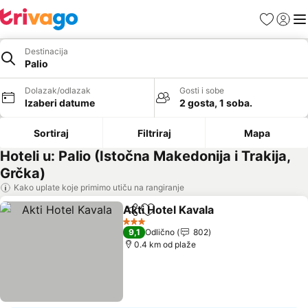
Favoriti
Prijavi
Men
Destinacija
Palio
Dolazak/odlazak
Gosti i sobe
Izaberi datume
2 gosta, 1 soba.
Sortiraj
Filtriraj
Mapa
Hoteli u: Palio (Istočna Makedonija i Trakija,
Grčka)
Kako uplate koje primimo utiču na rangiranje
Akti Hotel Kavala
Deli
Dodati u favorite
Pogledaj
3 Zvezdice
9,1
Odlično
802
0.4 km od plaže