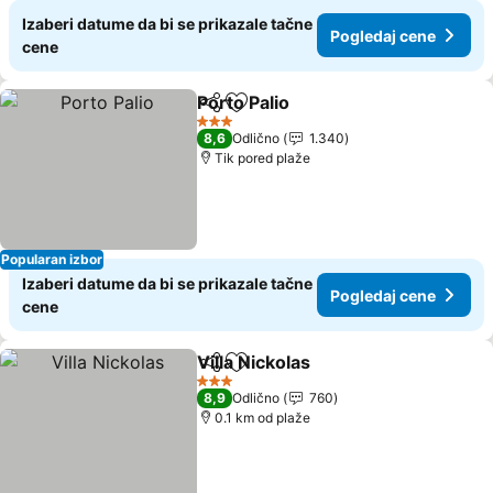
Izaberi datume da bi se prikazale tačne
Pogledaj cene
cene
Porto Palio
Deli
Dodati u favorite
Pogledaj cene
3 Zvezdice
8,6
Odlično
1.340
Tik pored plaže
Popularan izbor
Izaberi datume da bi se prikazale tačne
Pogledaj cene
cene
Villa Nickolas
Deli
Dodati u favorite
Pogledaj cen
3 Zvezdice
8,9
Odlično
760
0.1 km od plaže