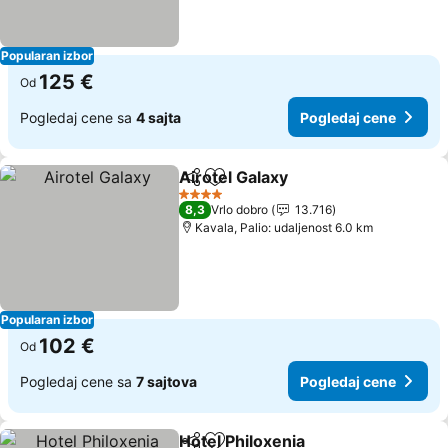
Popularan izbor
125 €
Od
Pogledaj cene sa
4 sajta
Pogledaj cene
Airotel Galaxy
Deli
Dodati u favorite
Pogledaj ce
4 Zvezdice
8,3
Vrlo dobro
13.716
Kavala, Palio: udaljenost 6.0 km
Popularan izbor
102 €
Od
Pogledaj cene sa
7 sajtova
Pogledaj cene
Hotel Philoxenia