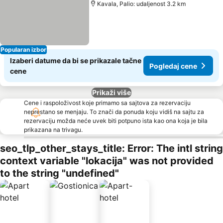
Kavala, Palio: udaljenost 3.2 km
Popularan izbor
Izaberi datume da bi se prikazale tačne
Pogledaj cene
cene
Prikaži više
Cene i raspoloživost koje primamo sa sajtova za rezervaciju
neprestano se menjaju. To znači da ponuda koju vidiš na sajtu za
rezervaciju možda neće uvek biti potpuno ista kao ona koja je bila
prikazana na trivagu.
seo_tlp_other_stays_title: Error: The intl string
context variable "lokacija" was not provided
to the string "undefined"