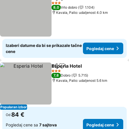
Deli
Dodati u favorite
Pogledaj 
3 Zvezdice
8,0
Vrlo dobro
1.104
Kavala, Palio: udaljenost 4.0 km
Izaberi datume da bi se prikazale tačne
Pogledaj cene
cene
Esperia Hotel
Deli
Dodati u favorite
Pogledaj cen
3 Zvezdice
7,8
Dobro
5.715
Kavala, Palio: udaljenost 5.6 km
Popularan izbor
84 €
Od
Pogledaj cene sa
7 sajtova
Pogledaj cene