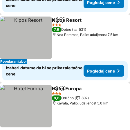
Pogledaj cene
cene
Kipos Resort
Deli
Dodati u favorite
Pogledaj cen
3 Zvezdice
7,9
Dobro
531
Nea Peramos, Palio: udaljenost 7.5 km
Popularan izbor
Izaberi datume da bi se prikazale tačne
Pogledaj cene
cene
Hotel Europa
Deli
Dodati u favorite
Pogledaj cen
3 Zvezdice
8,6
Odlično
897
Kavala, Palio: udaljenost 5.0 km