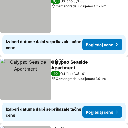
9,6
Odlično
63
Centar grada: udaljenost 2.7 km
Izaberi datume da bi se prikazale tačne
Pogledaj cene
cene
Calypso Seaside
Deli
Dodati u favorite
Apartment
Pogledaj cene
10
Odlično
10
Centar grada: udaljenost 1.6 km
Izaberi datume da bi se prikazale tačne
Pogledaj cene
cene