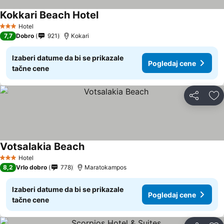
Kokkari Beach Hotel
Pogledaj cene
Hotel
3 Zvezdice
7,7
Dobro
921
Kokari
Izaberi datume da bi se prikazale
Pogledaj cene
tačne cene
Deli
Do
Votsalakia Beach
Pogledaj cene
Hotel
3 Zvezdice
8,2
Vrlo dobro
778
Maratokampos
Izaberi datume da bi se prikazale
Pogledaj cene
tačne cene