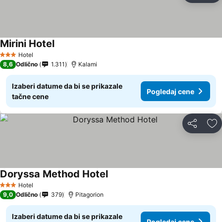
Mirini Hotel
Pogledaj cene
Hotel
3 Zvezdice
8,6
Odlično
1.311
Kalami
Izaberi datume da bi se prikazale
Pogledaj cene
tačne cene
Deli
Do
Doryssa Method Hotel
Pogledaj cene
Hotel
3 Zvezdice
9,0
Odlično
379
Pitagorion
Izaberi datume da bi se prikazale
Pogledaj cene