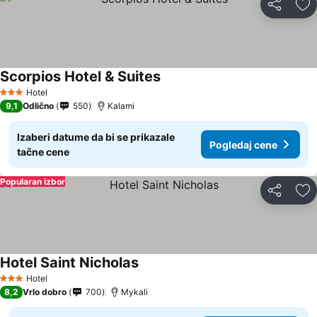
Deli
Do
Scorpios Hotel & Suites
Pogledaj cene
Hotel
3 Zvezdice
9,1
Odlično
550
Kalami
Izaberi datume da bi se prikazale
Pogledaj cene
tačne cene
Popularan izbor
Deli
Do
Hotel Saint Nicholas
Pogledaj cene
Hotel
3 Zvezdice
8,2
Vrlo dobro
700
Mykali