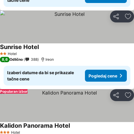
tačne cene
Deli
Do
Sunrise Hotel
Pogledaj cene
Hotel
2 Zvezdice
8,6
Odlično
388
Ireon
Izaberi datume da bi se prikazale
Pogledaj cene
tačne cene
Popularan izbor
Deli
Do
Kalidon Panorama Hotel
Pogledaj cene
Hotel