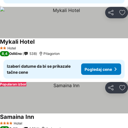
Deli
Do
Mykali Hotel
Pogledaj cene
Hotel
2 Zvezdice
8,4
Odlično
538
Pitagorion
Izaberi datume da bi se prikazale
Pogledaj cene
tačne cene
Popularan izbor
Deli
Do
Samaina Inn
Pogledaj cene
Hotel
4 Zvezdice