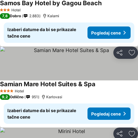
Samos Bay Hotel by Gagou Beach
Pogledaj cene
Hotel
3 Zvezdice
7,8
Dobro
2.883
Kalami
Izaberi datume da bi se prikazale
Pogledaj cene
tačne cene
Deli
Do
Samian Mare Hotel Suites & Spa
Pogledaj cene
Hotel
4 Zvezdice
9,2
Odlično
951
Karlovasi
Izaberi datume da bi se prikazale
Pogledaj cene
tačne cene
Deli
Do