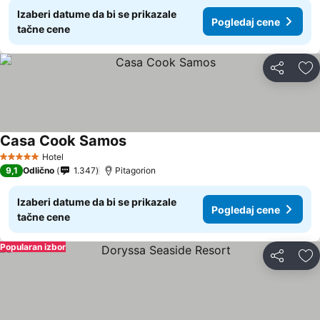
Izaberi datume da bi se prikazale
Pogledaj cene
tačne cene
Deli
Do
Casa Cook Samos
Pogledaj cene
Hotel
5 Zvezdice
9,1
Odlično
1.347
Pitagorion
Izaberi datume da bi se prikazale
Pogledaj cene
tačne cene
Popularan izbor
Deli
Do