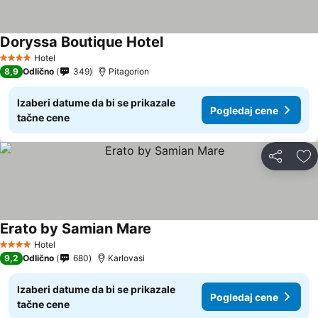
Doryssa Boutique Hotel
Pogledaj cene
Hotel
4 Zvezdice
8,9
Odlično
349
Pitagorion
Izaberi datume da bi se prikazale
Pogledaj cene
tačne cene
Deli
Do
Erato by Samian Mare
Pogledaj cene
Hotel
4 Zvezdice
9,2
Odlično
680
Karlovasi
Izaberi datume da bi se prikazale
Pogledaj cene
tačne cene