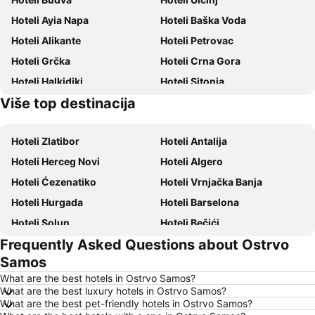
Hoteli Ayia Napa
Hoteli Baška Voda
Hoteli Alikante
Hoteli Petrovac
Hoteli Grčka
Hoteli Crna Gora
Hoteli Halkidiki
Hoteli Sitonia
Više top destinacija
Hoteli Krit
Hoteli Krf
Hoteli Zlatibor
Hoteli Antalija
Hoteli Herceg Novi
Hoteli Algero
Hoteli Ćezenatiko
Hoteli Vrnjačka Banja
Hoteli Hurgada
Hoteli Barselona
Hoteli Solun
Hoteli Bečići
Frequently Asked Questions about Ostrvo
Hoteli Hanija
Hoteli Tivat
Samos
Hoteli Nica
Hoteli Sutomore
What are the best hotels in Ostrvo Samos?
Hoteli Rim
Hoteli Nei Pori
What are the best luxury hotels in Ostrvo Samos?
What are the best pet-friendly hotels in Ostrvo Samos?
Hoteli Pefkohori
Hoteli Rimini