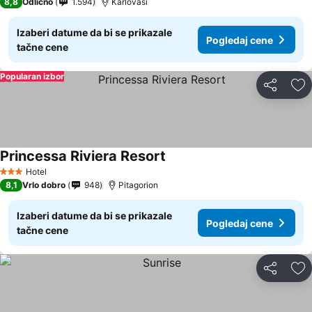
8,8
Odlično
1.594
Karlovasi
Izaberi datume da bi se prikazale
Pogledaj cene
tačne cene
Popularan izbor
Deli
Do
Princessa Riviera Resort
Pogledaj cene
Hotel
3 Zvezdice
8,1
Vrlo dobro
948
Pitagorion
Izaberi datume da bi se prikazale
Pogledaj cene
tačne cene
Deli
Do