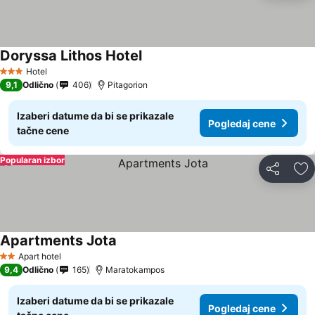
Doryssa Lithos Hotel
Pogledaj cene
Hotel
3 Zvezdice
9,1
Odlično
406
Pitagorion
Izaberi datume da bi se prikazale
Pogledaj cene
tačne cene
Popularan izbor
Deli
Do
Apartments Jota
Pogledaj cene
Apart hotel
2 Zvezdice
9,4
Odlično
165
Maratokampos
Izaberi datume da bi se prikazale
Pogledaj cene