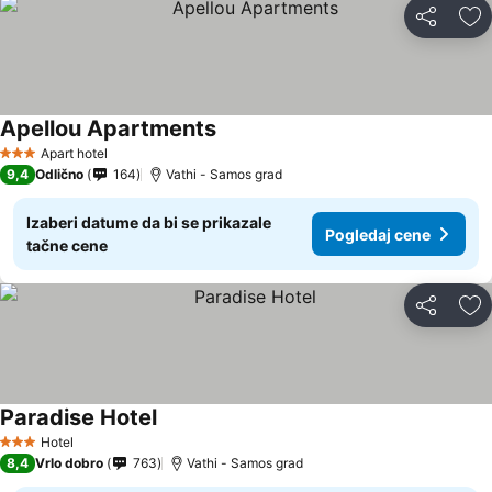
Deli
Do
Apellou Apartments
Pogledaj cene
Apart hotel
3 Zvezdice
9,4
Odlično
164
Vathi - Samos grad
Izaberi datume da bi se prikazale
Pogledaj cene
tačne cene
Deli
Do
Paradise Hotel
Pogledaj cene
Hotel
3 Zvezdice
8,4
Vrlo dobro
763
Vathi - Samos grad