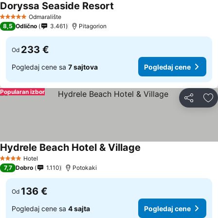
Doryssa Seaside Resort
Pogledaj cene
Odmaralište
5 Zvezdice
8,5
Odlično
3.461
Pitagorion
233 €
Od
Pogledaj cene sa
7 sajtova
Pogledaj cene
Popularan izbor
Deli
Do
Hydrele Beach Hotel & Village
Pogledaj cene
Hotel
4 Zvezdice
7,7
Dobro
1.110
Potokaki
136 €
Od
Pogledaj cene sa
4 sajta
Pogledaj cene