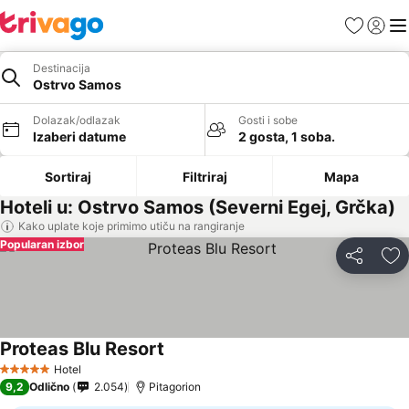
Favoriti
Prijavi
Men
Destinacija
Ostrvo Samos
Dolazak/odlazak
Gosti i sobe
Izaberi datume
2 gosta, 1 soba.
Sortiraj
Filtriraj
Mapa
Hoteli u: Ostrvo Samos (Severni Egej, Grčka)
Kako uplate koje primimo utiču na rangiranje
Popularan izbor
Deli
Do
Proteas Blu Resort
Pogledaj cene
Hotel
5 Zvezdice
9,2
Odlično
2.054
Pitagorion