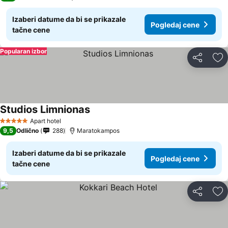
Izaberi datume da bi se prikazale
Pogledaj cene
tačne cene
Popularan izbor
Deli
Do
Studios Limnionas
Pogledaj cene
Apart hotel
5 Zvezdice
9,5
Odlično
288
Maratokampos
Izaberi datume da bi se prikazale
Pogledaj cene
tačne cene
Deli
Do