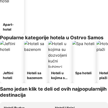
Apart-
hotel
Popularne kategorije hotela u Ostrvo Samos
Jeftini
Hoteli sa
Hoteli u
Spa hoteli
Hotel
hoteli
bazenom
kojima su
plaži
dozvoljeni
kućni
Samo jedan klik te deli od ovih najpopularnijih
ljubimci
destinacija
Hoteli Budva
Hoteli Ulcinj