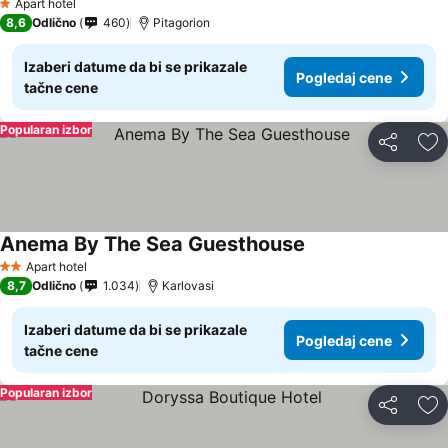
Apart hotel
1 Zvezdice
8,6
Odlično
460
Pitagorion
Izaberi datume da bi se prikazale
Pogledaj cene
tačne cene
Popularan izbor
Deli
Do
Anema By The Sea Guesthouse
Pogledaj cene
Apart hotel
2 Zvezdice
8,7
Odlično
1.034
Karlovasi
Izaberi datume da bi se prikazale
Pogledaj cene
tačne cene
Popularan izbor
Deli
Do