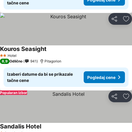
tačne cene
Deli
Do
Kouros Seasight
Pogledaj cene
Hotel
2 Zvezdice
8,9
Odlično
941
Pitagorion
Izaberi datume da bi se prikazale
Pogledaj cene
tačne cene
Popularan izbor
Deli
Do
Sandalis Hotel
Pogledaj cene