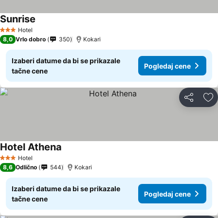
Sunrise
Pogledaj cene
Hotel
3 Zvezdice
8,0
Vrlo dobro
350
Kokari
Izaberi datume da bi se prikazale
Pogledaj cene
tačne cene
Deli
Do
Hotel Athena
Pogledaj cene
Hotel
3 Zvezdice
8,6
Odlično
544
Kokari
Izaberi datume da bi se prikazale
Pogledaj cene
tačne cene