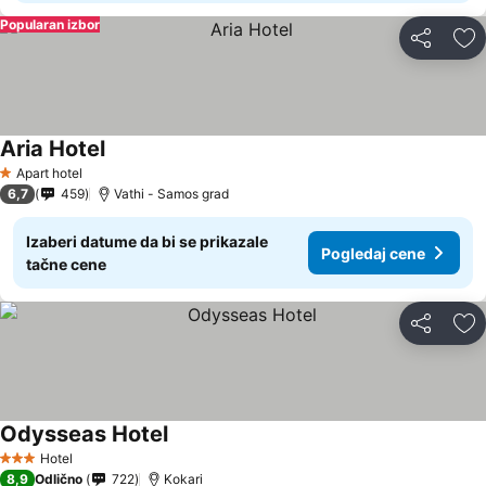
Popularan izbor
Deli
Do
Aria Hotel
Pogledaj cene
Apart hotel
1 Zvezdice
6,7
459
Vathi - Samos grad
Izaberi datume da bi se prikazale
Pogledaj cene
tačne cene
Deli
Do
Odysseas Hotel
Pogledaj cene
Hotel
3 Zvezdice
8,9
Odlično
722
Kokari