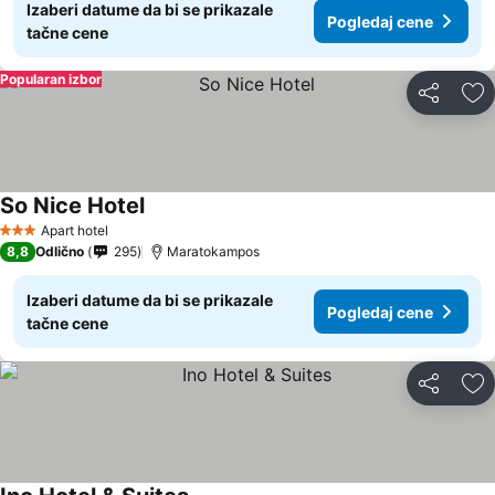
Izaberi datume da bi se prikazale
Pogledaj cene
tačne cene
Popularan izbor
Deli
Do
So Nice Hotel
Pogledaj cene
Apart hotel
3 Zvezdice
8,8
Odlično
295
Maratokampos
Izaberi datume da bi se prikazale
Pogledaj cene
tačne cene
Deli
Do