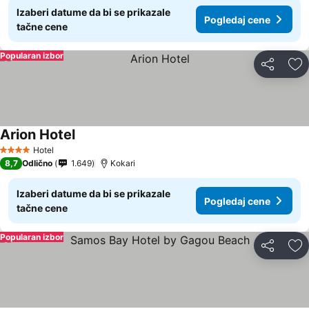
Izaberi datume da bi se prikazale
Pogledaj cene
tačne cene
Popularan izbor
Deli
Do
Arion Hotel
Pogledaj cene
Hotel
4 Zvezdice
8,7
Odlično
1.649
Kokari
Izaberi datume da bi se prikazale
Pogledaj cene
tačne cene
Popularan izbor
Deli
Do