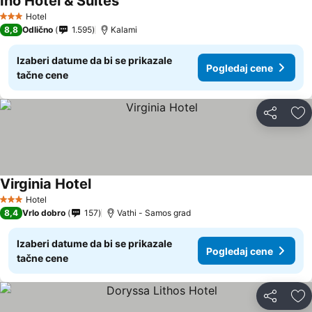
Ino Hotel & Suites
Pogledaj cene
Hotel
3 Zvezdice
8,8
Odlično
1.595
Kalami
Izaberi datume da bi se prikazale
Pogledaj cene
tačne cene
Deli
Do
Virginia Hotel
Pogledaj cene
Hotel
3 Zvezdice
8,4
Vrlo dobro
157
Vathi - Samos grad
Izaberi datume da bi se prikazale
Pogledaj cene
tačne cene
Deli
Do