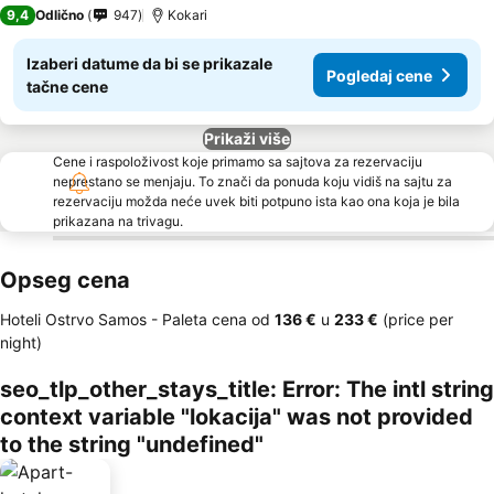
3 Zvezdice
9,4
Odlično
947
Kokari
Izaberi datume da bi se prikazale
Pogledaj cene
tačne cene
Prikaži više
Cene i raspoloživost koje primamo sa sajtova za rezervaciju
neprestano se menjaju. To znači da ponuda koju vidiš na sajtu za
rezervaciju možda neće uvek biti potpuno ista kao ona koja je bila
prikazana na trivagu.
Opseg cena
Hoteli Ostrvo Samos -
Paleta cena
od
‎136 €
u
‎233 €
(price per
night)
seo_tlp_other_stays_title: Error: The intl string
context variable "lokacija" was not provided
to the string "undefined"