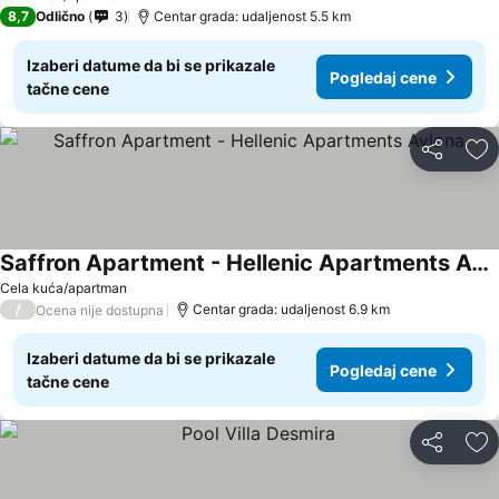
8,7
Odlično
3
Centar grada: udaljenost 5.5 km
Izaberi datume da bi se prikazale
Pogledaj cene
tačne cene
Deli
Do
Saffron Apartment - Hellenic Apartments Avlona
Cela kuća/apartman
/
Centar grada: udaljenost 6.9 km
Ocena nije dostupna
Izaberi datume da bi se prikazale
Pogledaj cene
tačne cene
Deli
Do