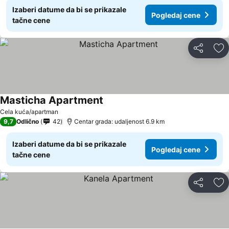
Izaberi datume da bi se prikazale
Pogledaj cene
tačne cene
Deli
Do
Masticha Apartment
Cela kuća/apartman
9,7
Odlično
42
Centar grada: udaljenost 6.9 km
Izaberi datume da bi se prikazale
Pogledaj cene
tačne cene
Deli
Do