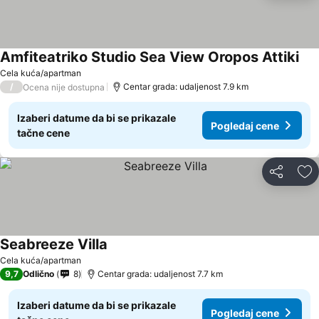
Amfiteatriko Studio Sea View Oropos Attiki
Cela kuća/apartman
/
Centar grada: udaljenost 7.9 km
Ocena nije dostupna
Izaberi datume da bi se prikazale
Pogledaj cene
tačne cene
Deli
Do
Seabreeze Villa
Cela kuća/apartman
9,7
Odlično
8
Centar grada: udaljenost 7.7 km
Izaberi datume da bi se prikazale
Pogledaj cene