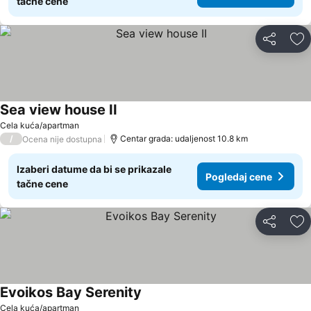
tačne cene
Deli
Do
Sea view house II
Cela kuća/apartman
/
Centar grada: udaljenost 10.8 km
Ocena nije dostupna
Izaberi datume da bi se prikazale
Pogledaj cene
tačne cene
Deli
Do
Evoikos Bay Serenity
Cela kuća/apartman