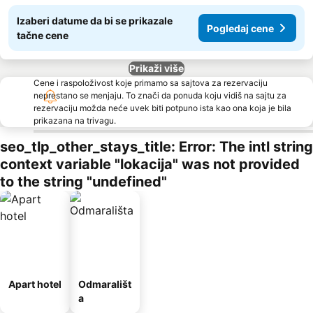
Izaberi datume da bi se prikazale
Pogledaj cene
tačne cene
Prikaži više
Cene i raspoloživost koje primamo sa sajtova za rezervaciju
neprestano se menjaju. To znači da ponuda koju vidiš na sajtu za
rezervaciju možda neće uvek biti potpuno ista kao ona koja je bila
prikazana na trivagu.
seo_tlp_other_stays_title: Error: The intl string
context variable "lokacija" was not provided
to the string "undefined"
Apart hotel
Odmarališt
a