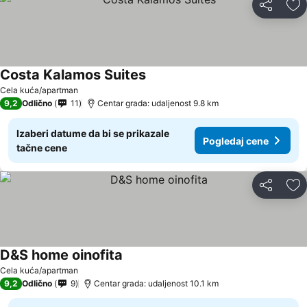
Deli
Do
Costa Kalamos Suites
Cela kuća/apartman
9,2
Odlično
11
Centar grada: udaljenost 9.8 km
Izaberi datume da bi se prikazale
Pogledaj cene
tačne cene
Deli
Do
D&S home oinofita
Cela kuća/apartman
9,2
Odlično
9
Centar grada: udaljenost 10.1 km