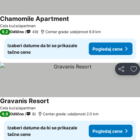
Chamomile Apartment
Cela kuća/apartman
9,2
Odlično
49
Centar grada: udaljenost 6.9 km
Izaberi datume da bi se prikazale
Pogledaj cene
tačne cene
Deli
Do
Gravanis Resort
Cela kuća/apartman
9,8
Odlično
8
Centar grada: udaljenost 2.0 km
Izaberi datume da bi se prikazale
Pogledaj cene
tačne cene