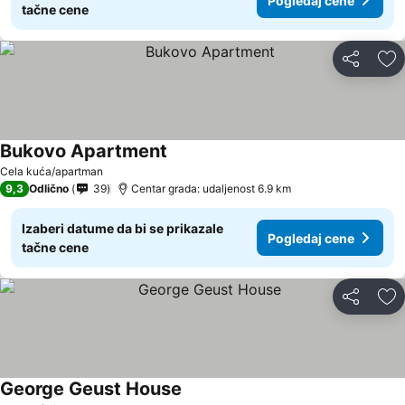
Pogledaj cene
tačne cene
Deli
Do
Bukovo Apartment
Cela kuća/apartman
9,3
Odlično
39
Centar grada: udaljenost 6.9 km
Izaberi datume da bi se prikazale
Pogledaj cene
tačne cene
Deli
Do
George Geust House