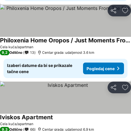
Deli
Do
Philoxenia Home Oropos / Just Moments From The Sea
Cela kuća/apartman
9,2
Odlično
13
Centar grada: udaljenost 3.6 km
Izaberi datume da bi se prikazale
Pogledaj cene
tačne cene
Deli
Do
Iviskos Apartment
Cela kuća/apartman
9,3
Odlično
66
Centar grada: udaljenost 6.9 km