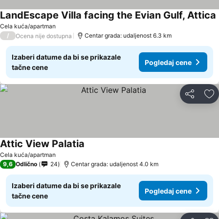
LandEscape Villa facing the Evian Gulf, Attica
Cela kuća/apartman
/
Centar grada: udaljenost 6.3 km
Ocena nije dostupna
Izaberi datume da bi se prikazale
Pogledaj cene
tačne cene
Deli
Do
Attic View Palatia
Cela kuća/apartman
9,6
Odlično
24
Centar grada: udaljenost 4.0 km
Izaberi datume da bi se prikazale
Pogledaj cene
tačne cene