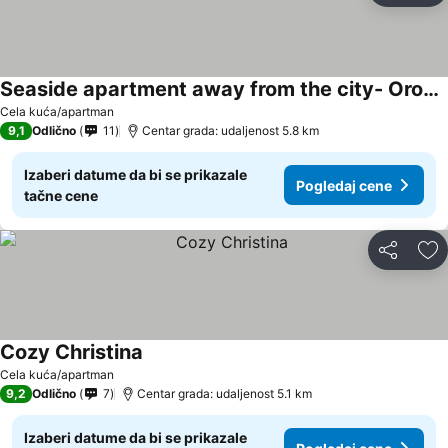
Seaside apartment away from the city- Oropos, Attiki
Cela kuća/apartman
9,1
Odlično
11
Centar grada: udaljenost 5.8 km
Izaberi datume da bi se prikazale
Pogledaj cene
tačne cene
Deli
Do
Cozy Christina
Cela kuća/apartman
9,2
Odlično
7
Centar grada: udaljenost 5.1 km
Izaberi datume da bi se prikazale