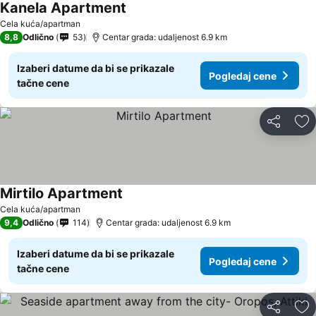
Kanela Apartment
Cela kuća/apartman
8,8
Odlično
53
Centar grada: udaljenost 6.9 km
Izaberi datume da bi se prikazale
Pogledaj cene
tačne cene
Deli
Do
Mirtilo Apartment
Cela kuća/apartman
9,4
Odlično
114
Centar grada: udaljenost 6.9 km
Izaberi datume da bi se prikazale
Pogledaj cene
tačne cene
Deli
Do