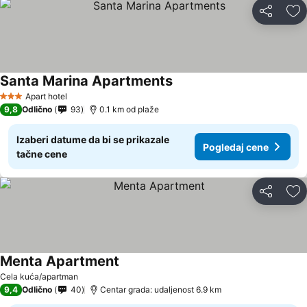
Deli
Do
Santa Marina Apartments
Apart hotel
3 Zvezdice
9,8
Odlično
93
0.1 km od plaže
Izaberi datume da bi se prikazale
Pogledaj cene
tačne cene
Deli
Do
Menta Apartment
Cela kuća/apartman
9,4
Odlično
40
Centar grada: udaljenost 6.9 km