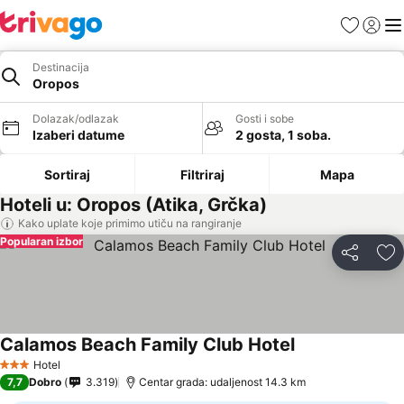
Favoriti
Prijavi
Men
Destinacija
Oropos
Dolazak/odlazak
Gosti i sobe
Izaberi datume
2 gosta, 1 soba.
Sortiraj
Filtriraj
Mapa
Hoteli u: Oropos (Atika, Grčka)
Kako uplate koje primimo utiču na rangiranje
Popularan izbor
Deli
Do
Calamos Beach Family Club Hotel
Hotel
3 Zvezdice
7,7
Dobro
3.319
Centar grada: udaljenost 14.3 km