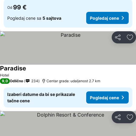
99 €
Od
Pogledaj cene sa
5 sajtova
Pogledaj cene
Deli
Do
Paradise
Hotel
9,0
Odlično
234
Centar grada: udaljenost 2.7 km
Izaberi datume da bi se prikazale
Pogledaj cene
tačne cene
Deli
Do