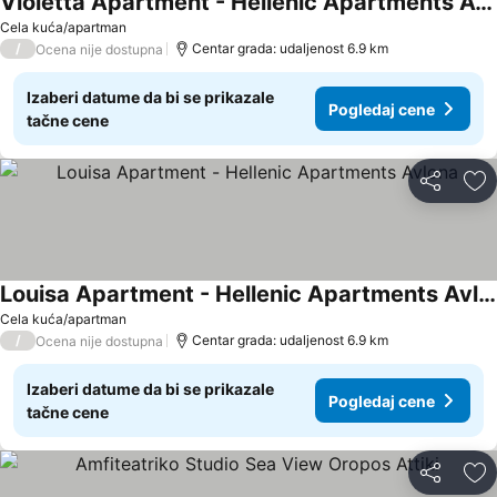
Violetta Apartment - Hellenic Apartments Avlona
Cela kuća/apartman
/
Centar grada: udaljenost 6.9 km
Ocena nije dostupna
Izaberi datume da bi se prikazale
Pogledaj cene
tačne cene
Deli
Do
Louisa Apartment - Hellenic Apartments Avlona
Cela kuća/apartman
/
Centar grada: udaljenost 6.9 km
Ocena nije dostupna
Izaberi datume da bi se prikazale
Pogledaj cene
tačne cene
Deli
Do