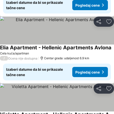
Izaberi datume da bi se prikazale
Pogledaj cene
tačne cene
Deli
Do
Elia Apartment - Hellenic Apartments Avlona
Cela kuća/apartman
/
Centar grada: udaljenost 6.9 km
Ocena nije dostupna
Izaberi datume da bi se prikazale
Pogledaj cene
tačne cene
Deli
Do