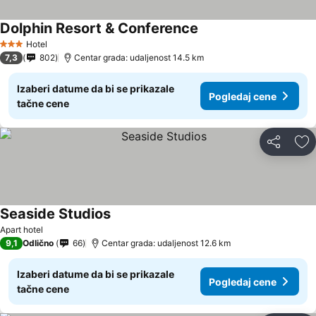
Dolphin Resort & Conference
Hotel
3 Zvezdice
7,3
802
Centar grada: udaljenost 14.5 km
Izaberi datume da bi se prikazale
Pogledaj cene
tačne cene
Deli
Do
Seaside Studios
Apart hotel
9,1
Odlično
66
Centar grada: udaljenost 12.6 km
Izaberi datume da bi se prikazale
Pogledaj cene
tačne cene