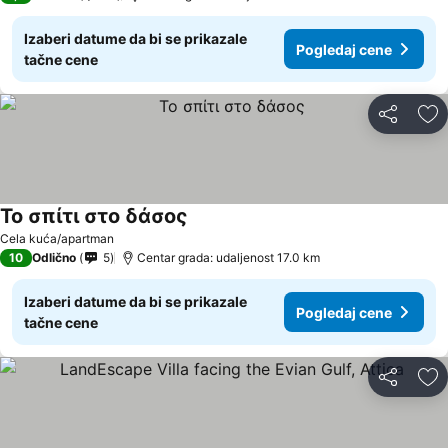
Izaberi datume da bi se prikazale
Pogledaj cene
tačne cene
Deli
Do
Το σπίτι στο δάσος
Cela kuća/apartman
10
Odlično
5
Centar grada: udaljenost 17.0 km
Izaberi datume da bi se prikazale
Pogledaj cene
tačne cene
Deli
Do