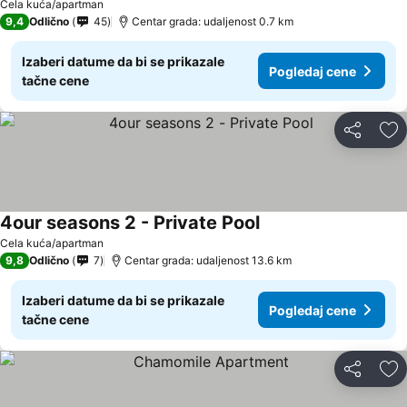
Cela kuća/apartman
9,4
Odlično
45
Centar grada: udaljenost 0.7 km
Izaberi datume da bi se prikazale
Pogledaj cene
tačne cene
Deli
Do
4our seasons 2 - Private Pool
Cela kuća/apartman
9,8
Odlično
7
Centar grada: udaljenost 13.6 km
Izaberi datume da bi se prikazale
Pogledaj cene
tačne cene
Deli
Do