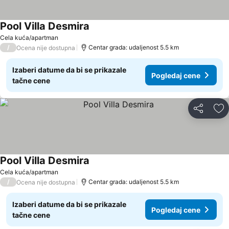
Pool Villa Desmira
Cela kuća/apartman
/
Centar grada: udaljenost 5.5 km
Ocena nije dostupna
Izaberi datume da bi se prikazale
Pogledaj cene
tačne cene
Deli
Do
Pool Villa Desmira
Cela kuća/apartman
/
Centar grada: udaljenost 5.5 km
Ocena nije dostupna
Izaberi datume da bi se prikazale
Pogledaj cene
tačne cene