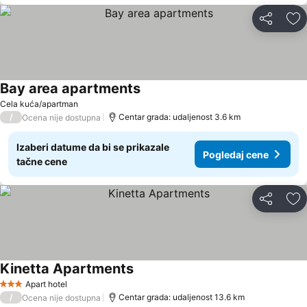
Deli
Do
Bay area apartments
Cela kuća/apartman
/
Centar grada: udaljenost 3.6 km
Ocena nije dostupna
Izaberi datume da bi se prikazale
Pogledaj cene
tačne cene
Deli
Do
Kinetta Apartments
Apart hotel
3 Zvezdice
/
Centar grada: udaljenost 13.6 km
Ocena nije dostupna