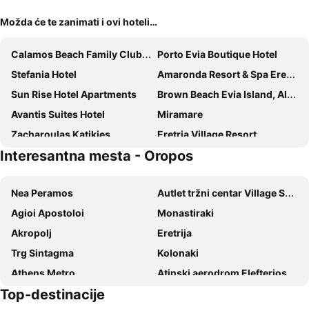
Možda će te zanimati i ovi hoteli…
Calamos Beach Family Club Hotel
Porto Evia Boutique Hotel
Stefania Hotel
Amaronda Resort & Spa Eretria
Sun Rise Hotel Apartments
Brown Beach Evia Island, All Inclusive in Eretria, a member of Brown Hotels
Avantis Suites Hotel
Miramare
Zacharoulas Katikies
Eretria Village Resort
Interesantna mesta - Oropos
Zeus Eretria Resort
Hotel Olympic Star
Aparthotel Iliahtides
Artemis Hotel
Nea Peramos
Autlet tržni centar Village Shopping & More
Diamanto Rooms
Philoxenia Hotel
Agioi Apostoloi
Monastiraki
Dolphin Resort & Conference
Holidays in Evia Beach Hotel
Akropolj
Eretrija
Hotel Lefkadi
Hotel Agamemnon Beach
Trg Sintagma
Kolonaki
Athens Metro
Atinski aerodrom Elefterios Venizelos
Top-destinacije
Nea Makri
Egaleo