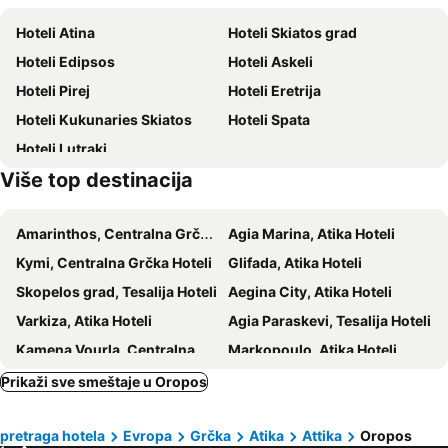
Kallithea
Agia Paraskevi
Hoteli Atina
Hoteli Skiatos grad
Omonia
Dental expo
Hoteli Edipsos
Hoteli Askeli
Traditional Settlement of Plaka
Flisvos Marina
Hoteli Pirej
Hoteli Eretrija
Neo Iraklio Attikis
Golden Hall
Hoteli Kukunaries Skiatos
Hoteli Spata
Oropos Beach
Oropos Horses' Farm
Hoteli Lutraki
Moni Eisodion Theotokou
Art City Mihalarias
Više top destinacija
Terra Vibe Park
Adventure Park
Plaka Dilesiou
Island of Dreams
Amarinthos, Centralna Grčka Hoteli
Agia Marina, Atika Hoteli
Alsos Neas Filadelfias
Megaron - Athens International Conference Centre
Kymi, Centralna Grčka Hoteli
Glifada, Atika Hoteli
Mourteri
Rododafni Castel - Doukissis Plakentias Mantion
Skopelos grad, Tesalija Hoteli
Aegina City, Atika Hoteli
Karaiskakis Stadium
Technima-expo
Varkiza, Atika Hoteli
Agia Paraskevi, Tesalija Hoteli
Avlonari Tower
Thea Dilaveri
Kamena Vourla, Centralna Grčka Hoteli
Markopoulo, Atika Hoteli
Marmari, Centralna Grčka Hoteli
Nea Makri, Atika Hoteli
Prikaži sve smeštaje u Oropos
Acharnes, Atika Hoteli
Troulos, Tesalija Hoteli
pretraga hotela
Evropa
Grčka
Atika
Attika
Oropos
Maraton, Atika Hoteli
Vasilias, Tesalija Hoteli