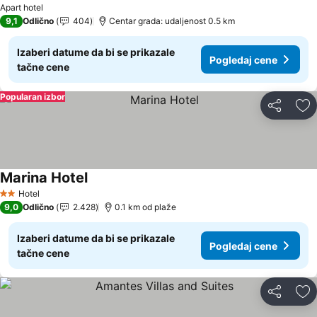
Apart hotel
9,1
Odlično
404
Centar grada: udaljenost 0.5 km
Izaberi datume da bi se prikazale
Pogledaj cene
tačne cene
Popularan izbor
Deli
Do
Marina Hotel
Pogledaj cene
Hotel
2 Zvezdice
9,0
Odlično
2.428
0.1 km od plaže
Izaberi datume da bi se prikazale
Pogledaj cene
tačne cene
Deli
Do