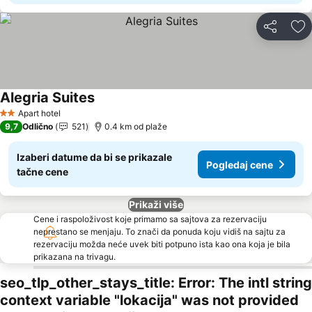
Deli
Do
Alegria Suites
Pogledaj cene
Apart hotel
2 Zvezdice
9,7
Odlično
521
0.4 km od plaže
Izaberi datume da bi se prikazale
Pogledaj cene
tačne cene
Prikaži više
Cene i raspoloživost koje primamo sa sajtova za rezervaciju
neprestano se menjaju. To znači da ponuda koju vidiš na sajtu za
rezervaciju možda neće uvek biti potpuno ista kao ona koja je bila
prikazana na trivagu.
seo_tlp_other_stays_title: Error: The intl string
context variable "lokacija" was not provided