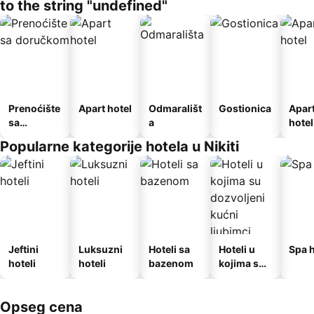
to the string "undefined"
Prenoćište
Apart hotel
Odmarališt
Gostionica
Apar
sa
a
hotel
doručkom
Popularne kategorije hotela u Nikiti
Jeftini
Luksuzni
Hoteli sa
Hoteli u
Spa h
hoteli
hoteli
bazenom
kojima su
dozvoljeni
kućni
Opseg cena
ljubimci