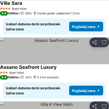
Villa Sara
Pogledaj cene
Apart hotel
4 Zvezdice
9,6
Odlično
560
Centar grada: udaljenost 1.2 km
Izaberi datume da bi se prikazale
Pogledaj cene
tačne cene
Deli
Do
Assano Seafront Luxury
Pogledaj cene
Apart hotel
3 Zvezdice
9,4
Odlično
341
0.2 km od plaže
Izaberi datume da bi se prikazale
Pogledaj cene
tačne cene
Deli
Do