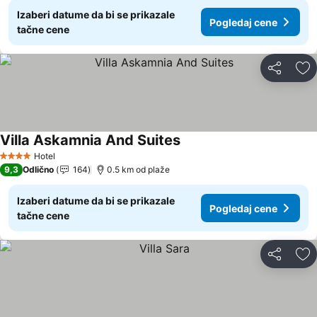
Izaberi datume da bi se prikazale
Pogledaj cene
tačne cene
Deli
Do
Villa Askamnia And Suites
Pogledaj cene
Hotel
4 Zvezdice
9,3
Odlično
164
0.5 km od plaže
Izaberi datume da bi se prikazale
Pogledaj cene
tačne cene
Deli
Do