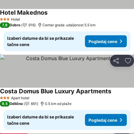
Hotel Makednos
Pogledaj cene
Hotel
3 Zvezdice
7,8
Dobro
916
Centar grada: udaljenost 5.5 km
Izaberi datume da bi se prikazale
Pogledaj cene
tačne cene
Deli
Do
Costa Domus Blue Luxury Apartments
Pogledaj 
Apart hotel
3 Zvezdice
9,5
Odlično
661
0.5 km od plaže
Izaberi datume da bi se prikazale
Pogledaj cene
tačne cene