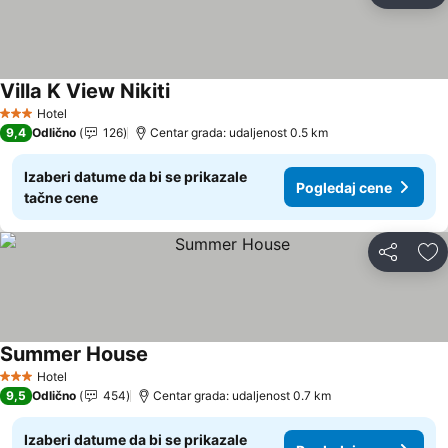
Villa K View Nikiti
Pogledaj cene
Hotel
3 Zvezdice
9,4
Odlično
126
Centar grada: udaljenost 0.5 km
Izaberi datume da bi se prikazale
Pogledaj cene
tačne cene
Deli
Do
Summer House
Pogledaj cene
Hotel
3 Zvezdice
9,5
Odlično
454
Centar grada: udaljenost 0.7 km
Izaberi datume da bi se prikazale