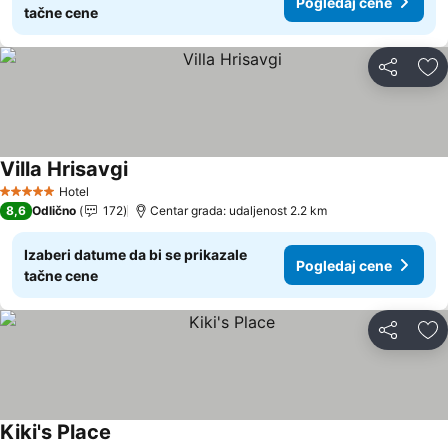
Pogledaj cene
tačne cene
Deli
Do
Villa Hrisavgi
Pogledaj cene
Hotel
5 Zvezdice
8,6
Odlično
172
Centar grada: udaljenost 2.2 km
Izaberi datume da bi se prikazale
Pogledaj cene
tačne cene
Deli
Do
Kiki's Place
Pogledaj cene