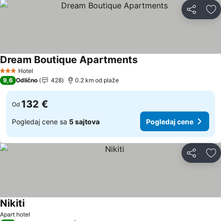
Deli
Do
Dream Boutique Apartments
Pogledaj cene
Hotel
3 Zvezdice
9,6
Odlično
428
0.2 km od plaže
132 €
Od
Pogledaj cene sa
5 sajtova
Pogledaj cene
Deli
Do
Nikiti
Pogledaj cene
Apart hotel