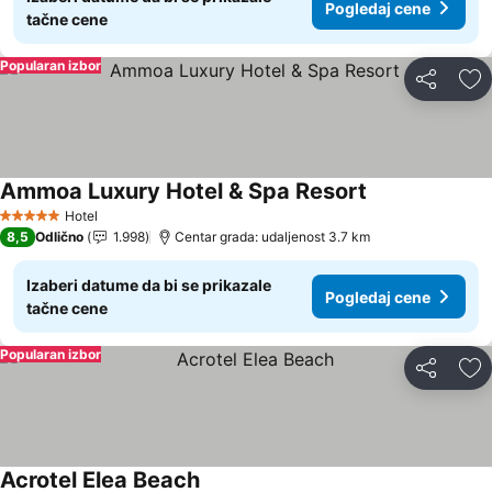
Pogledaj cene
tačne cene
Popularan izbor
Deli
Do
Ammoa Luxury Hotel & Spa Resort
Pogledaj cene
Hotel
5 Zvezdice
8,5
Odlično
1.998
Centar grada: udaljenost 3.7 km
Izaberi datume da bi se prikazale
Pogledaj cene
tačne cene
Popularan izbor
Deli
Do
Acrotel Elea Beach