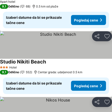
Apart hotel
9,1
Odlično
68
0.5 km od plaže
Izaberi datume da bi se prikazale
Pogledaj cene
tačne cene
Deli
Do
Studio Nikiti Beach
Pogledaj cene
Hotel
3 Zvezdice
9,1
Odlično
552
Centar grada: udaljenost 0.5 km
Izaberi datume da bi se prikazale
Pogledaj cene
tačne cene
Deli
Do