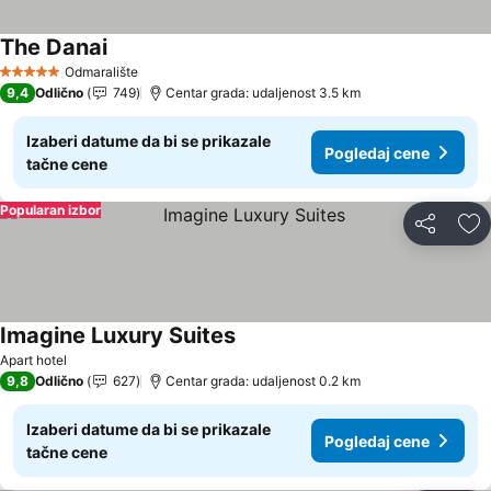
The Danai
Pogledaj cene
Odmaralište
5 Zvezdice
9,4
Odlično
749
Centar grada: udaljenost 3.5 km
Izaberi datume da bi se prikazale
Pogledaj cene
tačne cene
Popularan izbor
Deli
Do
Imagine Luxury Suites
Pogledaj cene
Apart hotel
9,8
Odlično
627
Centar grada: udaljenost 0.2 km
Izaberi datume da bi se prikazale
Pogledaj cene
tačne cene