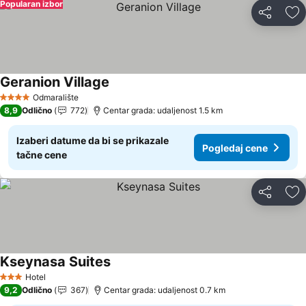
Popularan izbor
Deli
Do
Geranion Village
Pogledaj cene
Odmaralište
4 Zvezdice
8,9
Odlično
772
Centar grada: udaljenost 1.5 km
Izaberi datume da bi se prikazale
Pogledaj cene
tačne cene
Deli
Do
Kseynasa Suites
Pogledaj cene
Hotel
3 Zvezdice
9,2
Odlično
367
Centar grada: udaljenost 0.7 km