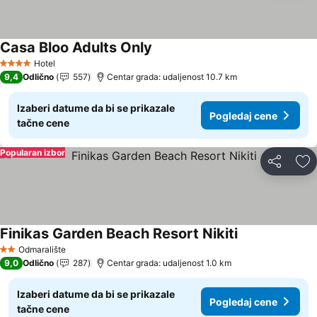
Casa Bloo Adults Only
Pogledaj cene
Hotel
4 Zvezdice
9,4
Odlično
557
Centar grada: udaljenost 10.7 km
Izaberi datume da bi se prikazale
Pogledaj cene
tačne cene
Popularan izbor
Deli
Do
Finikas Garden Beach Resort Nikiti
Pogledaj cene
Odmaralište
2 Zvezdice
9,0
Odlično
287
Centar grada: udaljenost 1.0 km
Izaberi datume da bi se prikazale
Pogledaj cene
tačne cene