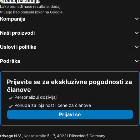
Dodaj na Google
Lako pronađi naše rezultate: dodaj
Pefkohori, Centralna Makedonija Hoteli
Neos Marmaras, Centralna Makedonija Hoteli
trivago kao omiljeni izvor na Google.
Hanioti, Centralna Makedonija Hoteli
Atina, Atika Hoteli
Kompanija
Potos, Istočna Makedonija i Trakija Hoteli
Naši proizvodi
Uslovi i politike
Podrška
Prijavite se za ekskluzivne pogodnosti za
članove
Personalizuj doživljaj
Ponude za lojalnost i cene za članove
Prijavi se
trivago N.V.
, Kesselstraße 5 – 7, 40221 Düsseldorf, Germany