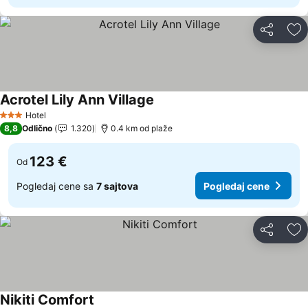
Deli
Do
Acrotel Lily Ann Village
Pogledaj cene
Hotel
3 Zvezdice
8,8
Odlično
1.320
0.4 km od plaže
123 €
Od
Pogledaj cene sa
7 sajtova
Pogledaj cene
Deli
Do
Nikiti Comfort
Pogledaj cene