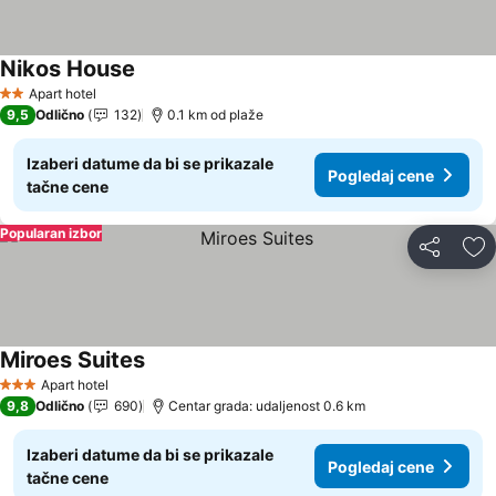
Nikos House
Pogledaj cene
Apart hotel
2 Zvezdice
9,5
Odlično
132
0.1 km od plaže
Izaberi datume da bi se prikazale
Pogledaj cene
tačne cene
Popularan izbor
Deli
Do
Miroes Suites
Pogledaj cene
Apart hotel
3 Zvezdice
9,8
Odlično
690
Centar grada: udaljenost 0.6 km
Izaberi datume da bi se prikazale
Pogledaj cene
tačne cene