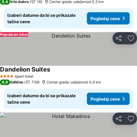
8,4
Vrlo dobro
16
Centar grada: udaljenost 0.2 km
Izaberi datume da bi se prikazale
Pogledaj cene
tačne cene
Popularan izbor
Deli
Do
Dandelion Suites
Pogledaj cene
Apart hotel
4 Zvezdice
9,6
Odlično
739
Centar grada: udaljenost 0.6 km
Izaberi datume da bi se prikazale
Pogledaj cene
tačne cene
Deli
Do