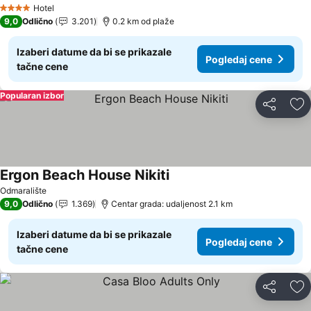
Pogledaj cene
Hotel
4 Zvezdice
9,0
Odlično
3.201
0.2 km od plaže
Izaberi datume da bi se prikazale
Pogledaj cene
tačne cene
Popularan izbor
Deli
Do
Ergon Beach House Nikiti
Pogledaj cene
Odmaralište
9,0
Odlično
1.369
Centar grada: udaljenost 2.1 km
Izaberi datume da bi se prikazale
Pogledaj cene
tačne cene
Deli
Do