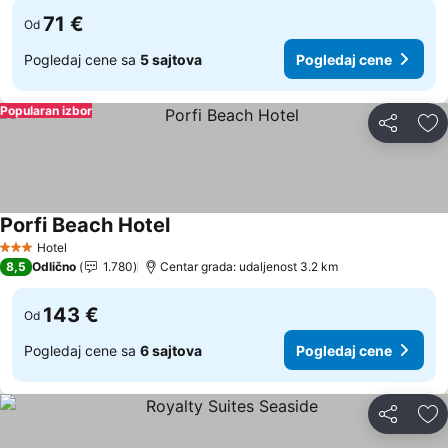
71 €
Od
Pogledaj cene sa
5 sajtova
Pogledaj cene
Popularan izbor
Deli
Do
Porfi Beach Hotel
Pogledaj cene
Hotel
3 Zvezdice
8,5
Odlično
1.780
Centar grada: udaljenost 3.2 km
143 €
Od
Pogledaj cene sa
6 sajtova
Pogledaj cene
Deli
Do