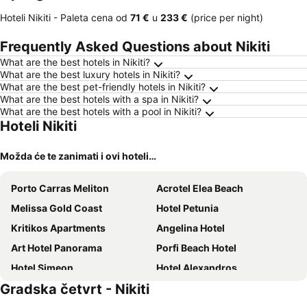
Hoteli Nikiti -
Paleta cena
od
‎71 €
u
‎233 €
(price per night)
Frequently Asked Questions about Nikiti
What are the best hotels in Nikiti?
What are the best luxury hotels in Nikiti?
What are the best pet-friendly hotels in Nikiti?
What are the best hotels with a spa in Nikiti?
What are the best hotels with a pool in Nikiti?
Hoteli Nikiti
Možda će te zanimati i ovi hoteli…
Porto Carras Meliton
Acrotel Elea Beach
Melissa Gold Coast
Hotel Petunia
Kritikos Apartments
Angelina Hotel
Art Hotel Panorama
Porfi Beach Hotel
Hotel Simeon
Hotel Alexandros
Gradska četvrt - Nikiti
Assa Maris Beach Hotel
Ammoa Luxury Hotel & Spa Resort