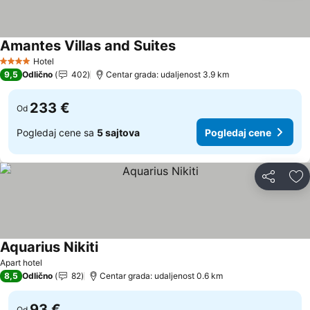
Amantes Villas and Suites
Pogledaj cene
Hotel
4 Zvezdice
9,5
Odlično
402
Centar grada: udaljenost 3.9 km
233 €
Od
Pogledaj cene sa
5 sajtova
Pogledaj cene
Deli
Do
Aquarius Nikiti
Pogledaj cene
Apart hotel
8,5
Odlično
82
Centar grada: udaljenost 0.6 km
93 €
Od