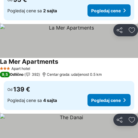
Pogledaj cene sa
2 sajta
Pogledaj cene
Deli
Do
La Mer Apartments
Pogledaj cene
Apart hotel
3 Zvezdice
9,5
Odlično
392
Centar grada: udaljenost 0.5 km
139 €
Od
Pogledaj cene sa
4 sajta
Pogledaj cene
Deli
Do