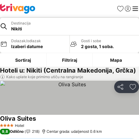
Favoriti
Prijavi
Men
Destinacija
Nikiti
Dolazak/odlazak
Gosti i sobe
Izaberi datume
2 gosta, 1 soba.
Sortiraj
Filtriraj
Mapa
Hoteli u: Nikiti (Centralna Makedonija, Grčka)
Kako uplate koje primimo utiču na rangiranje
Deli
Do
Oliva Suites
Pogledaj cene
Hotel
4 Zvezdice
9,8
Odlično
218
Centar grada: udaljenost 0.6 km