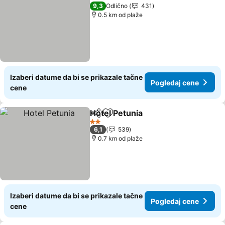
Pogledaj cene
9,3
Odlično
431
0.5 km od plaže
Izaberi datume da bi se prikazale tačne
Pogledaj cene
cene
Hotel Petunia
Deli
Dodati u favorite
Pogledaj cen
2 Zvezdice
6,1
539
0.7 km od plaže
Izaberi datume da bi se prikazale tačne
Pogledaj cene
cene