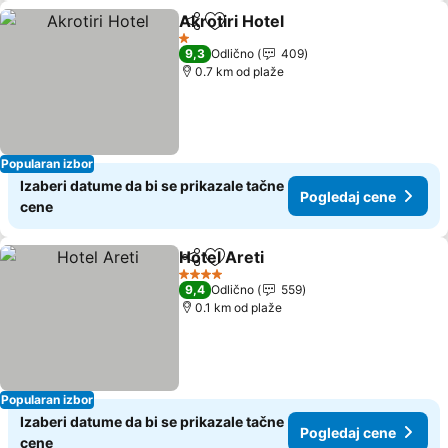
Akrotiri Hotel
Deli
Dodati u favorite
Pogledaj cen
1 Zvezdice
9,3
Odlično
409
0.7 km od plaže
Popularan izbor
Izaberi datume da bi se prikazale tačne
Pogledaj cene
cene
Hotel Areti
Deli
Dodati u favorite
Pogledaj cene
4 Zvezdice
9,4
Odlično
559
0.1 km od plaže
Popularan izbor
Izaberi datume da bi se prikazale tačne
Pogledaj cene
cene