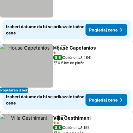
Izaberi datume da bi se prikazale tačne
Pogledaj cene
cene
House Capetanios
Deli
Dodati u favorite
Pogleda
1 Zvezdice
8,6
Odlično
484
0.5 km od plaže
Popularan izbor
Izaberi datume da bi se prikazale tačne
Pogledaj cene
cene
Villa Gesthimani
Deli
Dodati u favorite
Pogledaj 
2 Zvezdice
8,8
Odlično
155
0.1 km od plaže