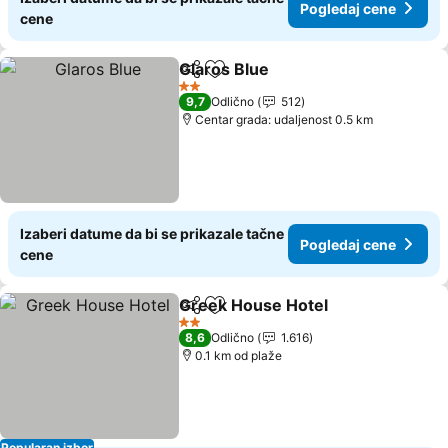
Pogledaj cene
cene
Glaros Blue
Deli
Dodati u favorite
Pogledaj cene
2 Zvezdice
9,7
Odlično
512
Centar grada: udaljenost 0.5 km
Izaberi datume da bi se prikazale tačne
Pogledaj cene
cene
Greek House Hotel
Deli
Dodati u favorite
Pogled
2 Zvezdice
8,6
Odlično
1.616
0.1 km od plaže
Popularan izbor