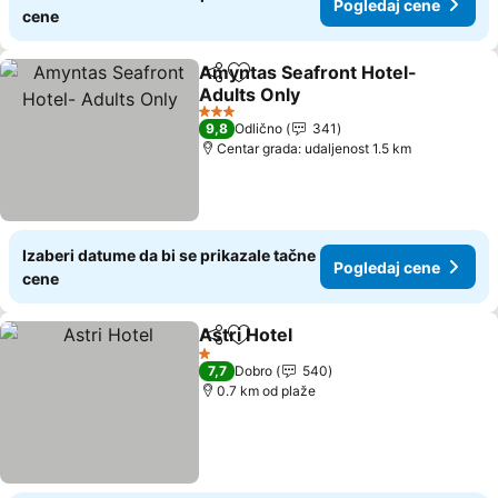
Pogledaj cene
cene
Amyntas Seafront Hotel-
Deli
Dodati u favorite
Adults Only
Pogledaj cene
3 Zvezdice
9,8
Odlično
341
Centar grada: udaljenost 1.5 km
Izaberi datume da bi se prikazale tačne
Pogledaj cene
cene
Astri Hotel
Deli
Dodati u favorite
Pogledaj cene
1 Zvezdice
7,7
Dobro
540
0.7 km od plaže