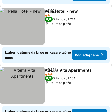
Pella Hotel - new
Deli
Dodati u favorite
Pogledaj
2 Zvezdice
8,8
Odlično
214
0.5 km od plaže
Izaberi datume da bi se prikazale tačne
Pogledaj cene
cene
Alterra Vita Apartments
Deli
Dodati u favorite
Po
3 Zvezdice
8,9
Odlično
164
0.6 km od plaže
Izaberi datume da bi se prikazale tačne