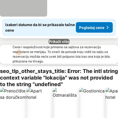
Izaberi datume da bi se prikazale tačne
Pogledaj cene
cene
Prikaži više
Cene i raspoloživost koje primamo sa sajtova za rezervaciju
neprestano se menjaju. To znači da ponuda koju vidiš na sajtu za
rezervaciju možda neće uvek biti potpuno ista kao ona koja je bila
prikazana na trivagu.
seo_tlp_other_stays_title: Error: The intl string
context variable "lokacija" was not provided
to the string "undefined"