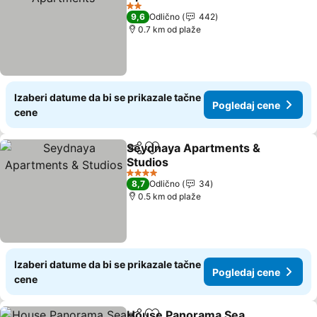
Pogledaj cene
2 Zvezdice
9,6
Odlično
442
0.7 km od plaže
Izaberi datume da bi se prikazale tačne
Pogledaj cene
cene
Seydnaya Apartments &
Deli
Dodati u favorite
Studios
Pogledaj cene
4 Zvezdice
8,7
Odlično
34
0.5 km od plaže
Izaberi datume da bi se prikazale tačne
Pogledaj cene
cene
House Panorama Sea