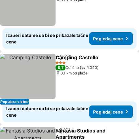
Izaberi datume da bi se prikazale tačne
Pogledaj cene
cene
Camping Castello
Deli
Dodati u favorite
Pogledaj
3 Zvezdice
8,7
Odlično
1.040
0.1 km od plaže
Popularan izbor
Izaberi datume da bi se prikazale tačne
Pogledaj cene
cene
Fantasia Studios and
Deli
Dodati u favorite
Apartments