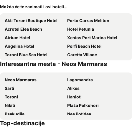
Možda će te zanimati i ovi hoteli…
Akti Toroni Boutique Hotel
Porto Carras Meliton
Acrotel Elea Beach
Hotel Petunia
Atrium Hotel
Xenios Port Marina Hotel
Angelina Hotel
Porfi Beach Hotel
Toroni Blue Sea Hotel
Caretta Village
Interesantna mesta - Neos Marmaras
Hotel Alexandros
Ammoa Luxury Hotel & Spa Resort
Acrotel Athena Pallas
Acrotel Lily Ann Village
Neos Marmaras
Lagomandra
Marabou Hotel
Hotel Rema
Sarti
Alikes
Porto Koufo Hotel
Lemon Garden
Toroni
Hanioti
Alia Palace Adults Only 16+
Poseidon Hotel Sea Resort
Nikiti
Plaža Pefkohori
Acrotel Lilyann Boutique Hotel
Royalty Suites Seaside
Psakudija
Nea Potidea
Oliva Suites
Kelyfos Hotel
Top-destinacije
Karidi plaža
Kamp Jerisos
Lagomandra Hotel & Spa
Eco Green Residences & Suites
Plaža Polihrono
Kallithea
Akrotiri Hotel
Hotel Makednos