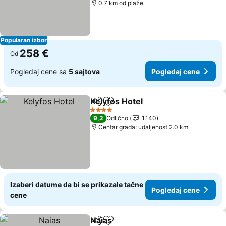
0.7 km od plaže
Popularan izbor
258 €
Od
Pogledaj cene sa
5 sajtova
Pogledaj cene
Kelyfos Hotel
Deli
Dodati u favorite
Pogledaj cen
4 Zvezdice
9,2
Odlično
1.140
Centar grada: udaljenost 2.0 km
Izaberi datume da bi se prikazale tačne
Pogledaj cene
cene
Naias
Deli
Dodati u favorite