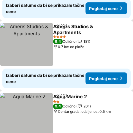
Izaberi datume da bi se prikazale tačne
Pogledaj cene
cene
Ameris Studios &
Deli
Dodati u favorite
Apartments
Pogledaj cene
4 Zvezdice
9,4
Odlično
181
0.7 km od plaže
Izaberi datume da bi se prikazale tačne
Pogledaj cene
cene
Aqua Marine 2
Deli
Dodati u favorite
Pogledaj ce
2 Zvezdice
9,4
Odlično
201
Centar grada: udaljenost 0.5 km