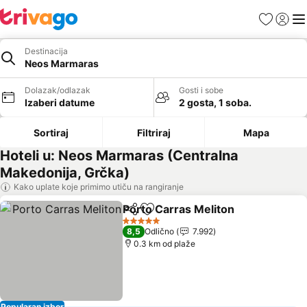
Favoriti
Prijavi
Men
Destinacija
Neos Marmaras
Dolazak/odlazak
Gosti i sobe
Izaberi datume
2 gosta, 1 soba.
Sortiraj
Filtriraj
Mapa
Hoteli u: Neos Marmaras (Centralna
Makedonija, Grčka)
Kako uplate koje primimo utiču na rangiranje
Porto Carras Meliton
Deli
Dodati u favorite
Pogle
5 Zvezdice
8,5
Odlično
7.992
0.3 km od plaže
Popularan izbor