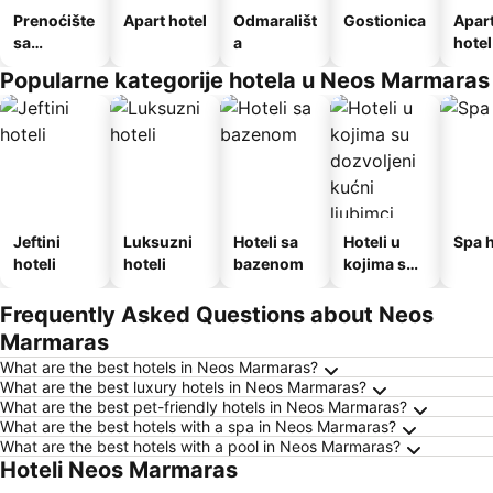
Prenoćište
Apart hotel
Odmarališt
Gostionica
Apar
sa
a
hotel
doručkom
Popularne kategorije hotela u Neos Marmaras
Jeftini
Luksuzni
Hoteli sa
Hoteli u
Spa h
hoteli
hoteli
bazenom
kojima su
dozvoljeni
kućni
Frequently Asked Questions about Neos
ljubimci
Marmaras
What are the best hotels in Neos Marmaras?
What are the best luxury hotels in Neos Marmaras?
What are the best pet-friendly hotels in Neos Marmaras?
What are the best hotels with a spa in Neos Marmaras?
What are the best hotels with a pool in Neos Marmaras?
Hoteli Neos Marmaras