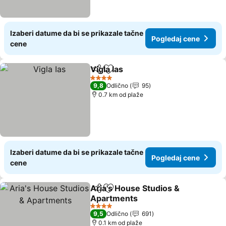
Izaberi datume da bi se prikazale tačne
Pogledaj cene
cene
Vigla Ias
Deli
Dodati u favorite
Pogledaj cene
4 Zvezdice
9,8
Odlično
95
0.7 km od plaže
Izaberi datume da bi se prikazale tačne
Pogledaj cene
cene
Aria's House Studios &
Deli
Dodati u favorite
Apartments
Pogledaj cene
4 Zvezdice
9,5
Odlično
691
0.1 km od plaže