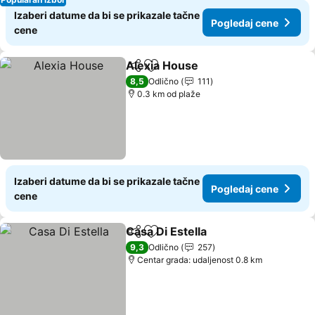
Izaberi datume da bi se prikazale tačne
Pogledaj cene
cene
Alexia House
Deli
Dodati u favorite
Pogledaj cen
8,5
Odlično
111
0.3 km od plaže
Izaberi datume da bi se prikazale tačne
Pogledaj cene
cene
Casa Di Estella
Deli
Dodati u favorite
Pogledaj ce
9,3
Odlično
257
Centar grada: udaljenost 0.8 km