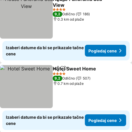
Deli
Dodati u favorite
View
Pogledaj cene
4 Zvezdice
9,2
Odlično
186
0.3 km od plaže
Izaberi datume da bi se prikazale tačne
Pogledaj cene
cene
Hotel Sweet Home
Deli
Dodati u favorite
Pogleda
4 Zvezdice
9,2
Odlično
507
0.7 km od plaže
Izaberi datume da bi se prikazale tačne
Pogledaj cene
cene