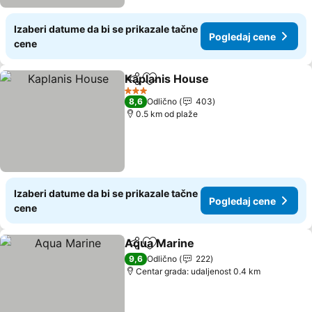
Izaberi datume da bi se prikazale tačne
Pogledaj cene
cene
Kaplanis House
Deli
Dodati u favorite
Pogledaj c
3 Zvezdice
8,6
Odlično
403
0.5 km od plaže
Izaberi datume da bi se prikazale tačne
Pogledaj cene
cene
Aqua Marine
Deli
Dodati u favorite
Pogledaj cen
9,6
Odlično
222
Centar grada: udaljenost 0.4 km