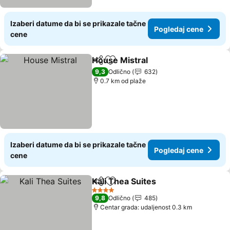
Izaberi datume da bi se prikazale tačne
Pogledaj cene
cene
House Mistral
Deli
Dodati u favorite
Pogledaj ce
9,3
Odlično
632
0.7 km od plaže
Izaberi datume da bi se prikazale tačne
Pogledaj cene
cene
Kali Thea Suites
Deli
Dodati u favorite
Pogledaj 
4 Zvezdice
9,8
Odlično
485
Centar grada: udaljenost 0.3 km