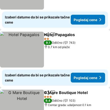
Izaberi datume da bi se prikazale tačne
Pogledaj cene
cene
Hotel Papagalos
Deli
Dodati u favorite
Pogledaj 
2 Zvezdice
9,1
Odlično
743
0.7 km od plaže
Izaberi datume da bi se prikazale tačne
Pogledaj cene
cene
G Mare Boutique Hotel
Deli
Dodati u favorite
Pog
3 Zvezdice
9,4
Odlično
103
Centar grada: udaljenost 0.1 km