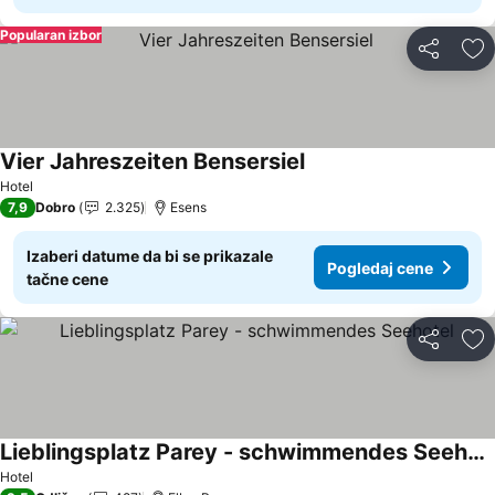
Popularan izbor
Deli
Do
Vier Jahreszeiten Bensersiel
Pogledaj cene
Hotel
7,9
Dobro
2.325
Esens
Izaberi datume da bi se prikazale
Pogledaj cene
tačne cene
Deli
Do
Lieblingsplatz Parey - schwimmendes Seehotel
Pogledaj cene
Hotel