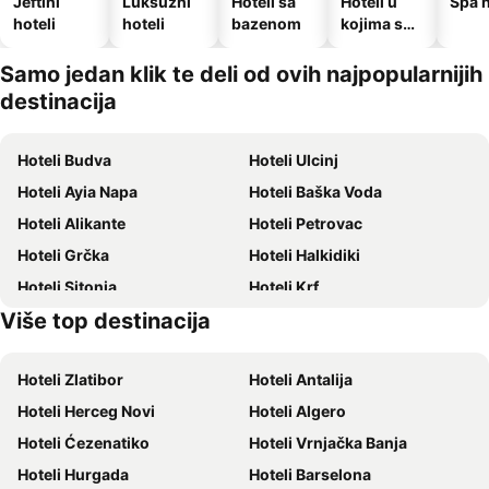
Jeftini
Luksuzni
Hoteli sa
Hoteli u
Spa h
hoteli
hoteli
bazenom
kojima su
dozvoljeni
kućni
Samo jedan klik te deli od ovih najpopularnijih
ljubimci
destinacija
Hoteli Budva
Hoteli Ulcinj
Hoteli Ayia Napa
Hoteli Baška Voda
Hoteli Alikante
Hoteli Petrovac
Hoteli Grčka
Hoteli Halkidiki
Hoteli Sitonia
Hoteli Krf
Više top destinacija
Hoteli Hrvatsko primorje
Hoteli Majorka
Hoteli Zlatibor
Hoteli Antalija
Hoteli Herceg Novi
Hoteli Algero
Hoteli Ćezenatiko
Hoteli Vrnjačka Banja
Hoteli Hurgada
Hoteli Barselona