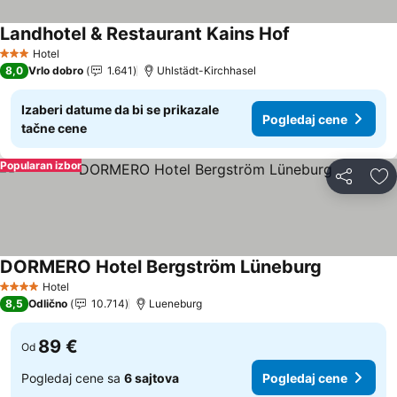
Landhotel & Restaurant Kains Hof
Pogledaj cene
Hotel
3 Zvezdice
8,0
Vrlo dobro
1.641
Uhlstädt-Kirchhasel
Izaberi datume da bi se prikazale
Pogledaj cene
tačne cene
Popularan izbor
Deli
Do
DORMERO Hotel Bergström Lüneburg
Pogledaj c
Hotel
4 Zvezdice
8,5
Odlično
10.714
Lueneburg
89 €
Od
Pogledaj cene sa
6 sajtova
Pogledaj cene