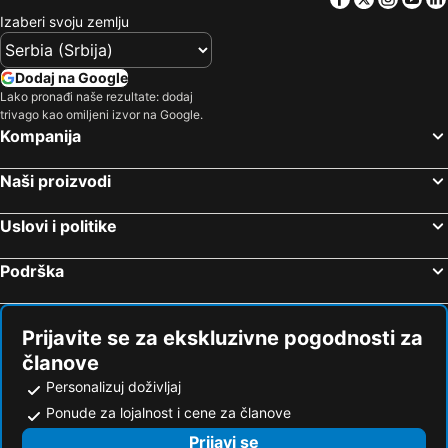
Hoteli Erlangen
Hoteli Rostok
Izaberi svoju zemlju
Hoteli Garmisch
Hoteli Burgdorf
Hoteli Ahen
Hoteli Karlsrue
Dodaj na Google
Hoteli Villingen-Schwenningen
Hoteli Rust
Lako pronađi naše rezultate: dodaj
trivago kao omiljeni izvor na Google.
Hoteli Memmingen
Hoteli Firt
Kompanija
Hoteli Deggendorf
Hoteli Esen
Hoteli Lajnfelden
Hoteli Ašhajm
Naši proizvodi
Hoteli Fuesen
Hoteli Magdeburg
Uslovi i politike
Hoteli Getingen
Hoteli Lerah
Hoteli Bamberg
Hoteli Ingolštat
Podrška
Hoteli Trir
Hoteli Libek
Hoteli Hanau
Hoteli Kilungsborn
Prijavite se za ekskluzivne pogodnosti za
članove
Personalizuj doživljaj
Ponude za lojalnost i cene za članove
Prijavi se