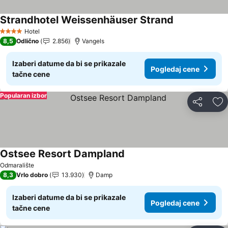
Strandhotel Weissenhäuser Strand
Pogledaj cene
Hotel
4 Zvezdice
8,5
Odlično
2.856
Vangels
Izaberi datume da bi se prikazale
Pogledaj cene
tačne cene
Popularan izbor
Deli
Do
Ostsee Resort Dampland
Pogledaj cene
Odmaralište
8,3
Vrlo dobro
13.930
Damp
Izaberi datume da bi se prikazale
Pogledaj cene
tačne cene