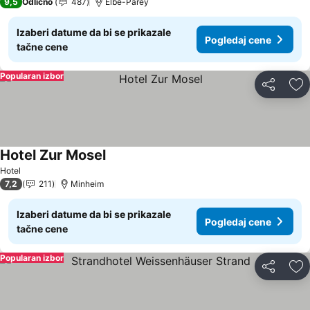
9,5
Odlično
487
Elbe-Parey
Izaberi datume da bi se prikazale
Pogledaj cene
tačne cene
Popularan izbor
Deli
Do
Hotel Zur Mosel
Pogledaj cene
Hotel
7,2
211
Minheim
Izaberi datume da bi se prikazale
Pogledaj cene
tačne cene
Popularan izbor
Deli
Do