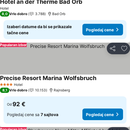
Hotel an der Therme Bad Orb
Pogledaj cene
Hotel
8,0
Vrlo dobro
3.788
Bad Orb
Izaberi datume da bi se prikazale
Pogledaj cene
tačne cene
Popularan izbor
Deli
Do
Precise Resort Marina Wolfsbruch
Pogledaj cene
Hotel
4 Zvezdice
8,1
Vrlo dobro
10.153
Rajnsberg
92 €
Od
Pogledaj cene sa
7 sajtova
Pogledaj cene
Popularan izbor