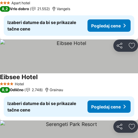
Pogledaj cene
Apart hotel
3 Zvezdice
8,2
Vrlo dobro
21.552
Vangels
Izaberi datume da bi se prikazale
Pogledaj cene
tačne cene
Deli
Do
Eibsee Hotel
Pogledaj cene
Hotel
4 Zvezdice
8,9
Odlično
2.748
Grainau
Izaberi datume da bi se prikazale
Pogledaj cene
tačne cene
Deli
Do