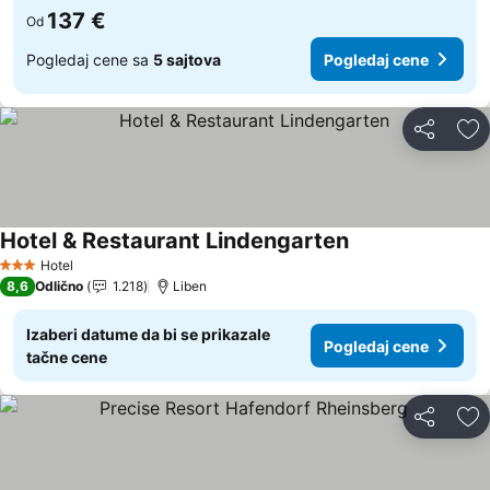
137 €
Od
Pogledaj cene sa
5 sajtova
Pogledaj cene
Deli
Do
Hotel & Restaurant Lindengarten
Pogledaj cene
Hotel
3 Zvezdice
8,6
Odlično
1.218
Liben
Izaberi datume da bi se prikazale
Pogledaj cene
tačne cene
Deli
Do