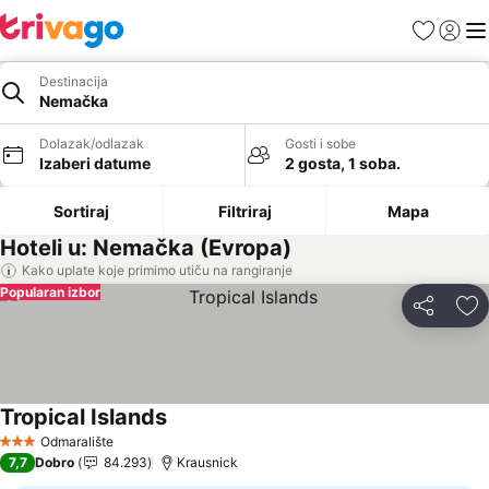
Favoriti
Prijavi
Men
Destinacija
Nemačka
Dolazak/odlazak
Gosti i sobe
Izaberi datume
2 gosta, 1 soba.
Sortiraj
Filtriraj
Mapa
Hoteli u: Nemačka (Evropa)
Kako uplate koje primimo utiču na rangiranje
Popularan izbor
Deli
Do
Tropical Islands
Pogledaj cene
Odmaralište
3 Zvezdice
7,7
Dobro
84.293
Krausnick