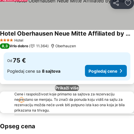
Deli
Do
Hotel Oberhausen Neue Mitte Affiliated by Meliá
Pogledaj cene
Hotel
4 Zvezdice
8,3
Vrlo dobro
11.364
Oberhauzen
75 €
Od
Pogledaj cene sa
8 sajtova
Pogledaj cene
Prikaži više
Cene i raspoloživost koje primamo sa sajtova za rezervaciju
neprestano se menjaju. To znači da ponuda koju vidiš na sajtu za
rezervaciju možda neće uvek biti potpuno ista kao ona koja je bila
prikazana na trivagu.
Opseg cena