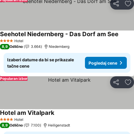
Deli
Do
Seehotel Niedernberg - Das Dorf am See
Pogled
Hotel
4 Zvezdice
8,9
Odlično
3.664
Niedernberg
Izaberi datume da bi se prikazale
Pogledaj cene
tačne cene
Popularan izbor
Deli
Do
Hotel am Vitalpark
Pogledaj cene
Hotel
4 Zvezdice
8,9
Odlično
7.100
Heiligenstadt