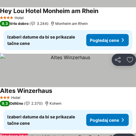
Hey Lou Hotel Monheim am Rhein
Pogledaj cene
Hotel
4 Zvezdice
8,3
Vrlo dobro
3.244
Monheim am Rhein
Izaberi datume da bi se prikazale
Pogledaj cene
tačne cene
Deli
Do
Altes Winzerhaus
Pogledaj cene
Hotel
3 Zvezdice
9,3
Odlično
2.370
Kohem
Izaberi datume da bi se prikazale
Pogledaj cene
tačne cene
Popularan izbor