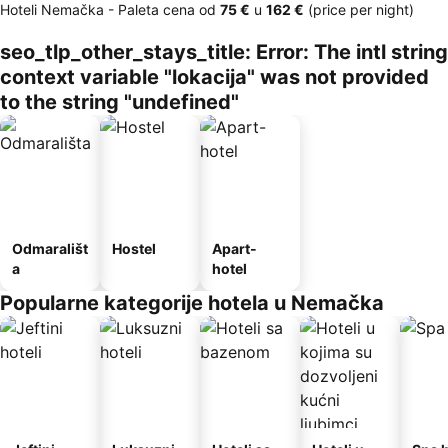
Hoteli Nemačka -
Paleta cena
od
‎75 €
u
‎162 €
(price per night)
seo_tlp_other_stays_title: Error: The intl string
context variable "lokacija" was not provided
to the string "undefined"
Odmarališt
Hostel
Apart-
a
hotel
Popularne kategorije hotela u Nemačka