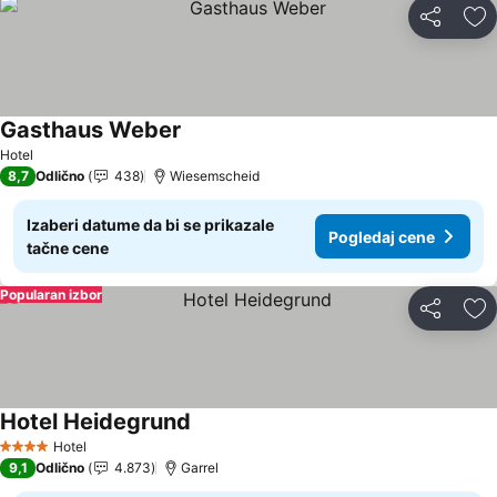
Deli
Do
Gasthaus Weber
Pogledaj cene
Hotel
8,7
Odlično
438
Wiesemscheid
Izaberi datume da bi se prikazale
Pogledaj cene
tačne cene
Popularan izbor
Deli
Do
Hotel Heidegrund
Pogledaj cene
Hotel
4 Zvezdice
9,1
Odlično
4.873
Garrel