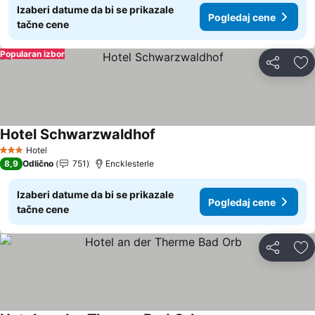
Izaberi datume da bi se prikazale
Pogledaj cene
tačne cene
Popularan izbor
Deli
Do
Hotel Schwarzwaldhof
Pogledaj cene
Hotel
3 Zvezdice
8,9
Odlično
751
Encklesterle
Izaberi datume da bi se prikazale
Pogledaj cene
tačne cene
Deli
Do