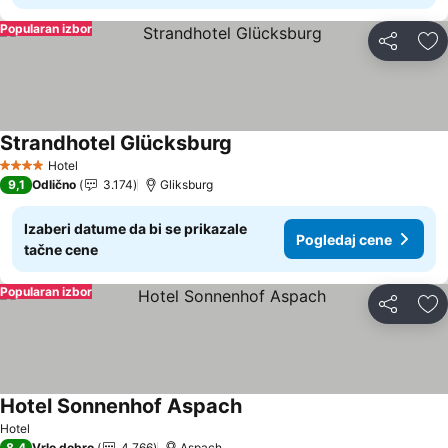
Popularan izbor
Deli
Do
Strandhotel Glücksburg
Pogledaj cene
Hotel
4 Zvezdice
9,1
Odlično
3.174
Gliksburg
Izaberi datume da bi se prikazale
Pogledaj cene
tačne cene
Popularan izbor
Deli
Do
Hotel Sonnenhof Aspach
Pogledaj cene
Hotel
8,4
Vrlo dobro
4.766
Aspach