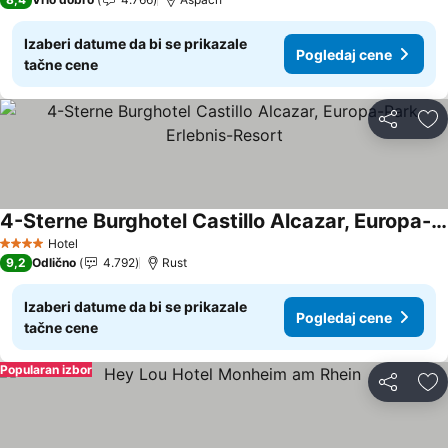
Izaberi datume da bi se prikazale
Pogledaj cene
tačne cene
Deli
Do
4-Sterne Burghotel Castillo Alcazar, Europa-Park Erlebnis-Resort
Pogledaj cene
Hotel
4 Zvezdice
9,2
Odlično
4.792
Rust
Izaberi datume da bi se prikazale
Pogledaj cene
tačne cene
Popularan izbor
Deli
Do