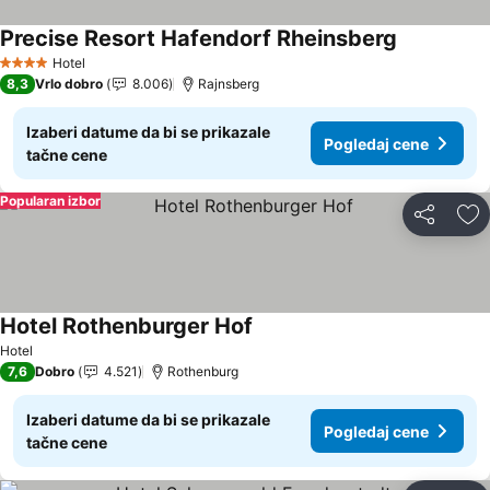
Precise Resort Hafendorf Rheinsberg
Pogledaj c
Hotel
4 Zvezdice
8,3
Vrlo dobro
8.006
Rajnsberg
Izaberi datume da bi se prikazale
Pogledaj cene
tačne cene
Popularan izbor
Deli
Do
Hotel Rothenburger Hof
Pogledaj cene
Hotel
7,6
Dobro
4.521
Rothenburg
Izaberi datume da bi se prikazale
Pogledaj cene
tačne cene