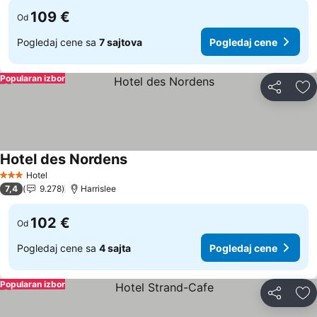
109 €
Od
Pogledaj cene sa
7 sajtova
Pogledaj cene
Popularan izbor
Deli
Do
Hotel des Nordens
Pogledaj cene
Hotel
3 Zvezdice
7,4
9.278
Harrislee
102 €
Od
Pogledaj cene sa
4 sajta
Pogledaj cene
Popularan izbor
Deli
Do