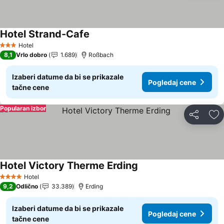
Hotel Strand-Cafe
Pogledaj cene
Hotel
3 Zvezdice
8,1
Vrlo dobro
1.689
Roßbach
Izaberi datume da bi se prikazale
Pogledaj cene
tačne cene
Popularan izbor
Deli
Do
Hotel Victory Therme Erding
Pogledaj cene
Hotel
4 Zvezdice
9,2
Odlično
33.389
Erding
Izaberi datume da bi se prikazale
Pogledaj cene
tačne cene