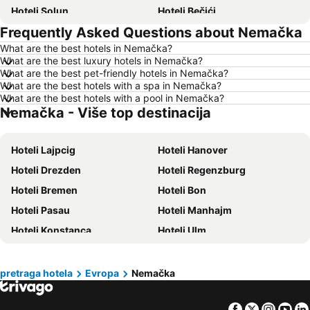
Hoteli Solun
Hoteli Bečići
Frequently Asked Questions about Nemačka
Hoteli Hanija
Hoteli Tivat
What are the best hotels in Nemačka?
Hoteli Nica
Hoteli Sutomore
What are the best luxury hotels in Nemačka?
Hoteli Rim
Hoteli Nei Pori
What are the best pet-friendly hotels in Nemačka?
What are the best hotels with a spa in Nemačka?
Hoteli Pefkohori
Hoteli Rimini
What are the best hotels with a pool in Nemačka?
Nemačka - Više top destinacija
Hoteli Milano
Hoteli Crna Gora
Hoteli Krit
Hoteli Kipar
Hoteli Lajpcig
Hoteli Hanover
Hoteli Sardinija
Hoteli Ostrvo Tasos
Hoteli Drezden
Hoteli Regenzburg
Hoteli Santorini
Hoteli Italija
Hoteli Bremen
Hoteli Bon
Hoteli Srbija
Hoteli Malta
Hoteli Pasau
Hoteli Manhajm
Hoteli Lefkada
Hoteli Ostrvo Zakintos
Hoteli Konstanca
Hoteli Ulm
Hoteli Hrvatska Istra
Hoteli Antalijska provincija
Hoteli Erding
Hoteli Augzburg
Hoteli Egipat
Hoteli Tunis
Hoteli Halbergmoos
Hoteli Offenbach
Hoteli Kassandra Peninsula
Hoteli Turska
pretraga hotela
Evropa
Nemačka
Hoteli Frajburg
Hoteli Baden-Baden
Hoteli Tesalija
Hoteli Sicilija
Facebook
Twitter
Insta
Yo