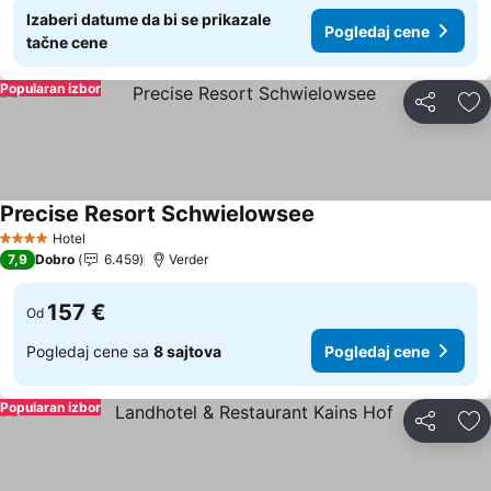
Izaberi datume da bi se prikazale
Pogledaj cene
tačne cene
Popularan izbor
Deli
Do
Precise Resort Schwielowsee
Pogledaj cene
Hotel
4 Zvezdice
7,9
Dobro
6.459
Verder
157 €
Od
Pogledaj cene sa
8 sajtova
Pogledaj cene
Popularan izbor
Deli
Do