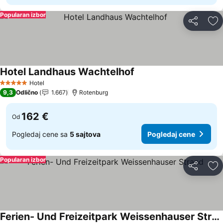
Popularan izbor
Deli
Do
Hotel Landhaus Wachtelhof
Pogledaj cene
Hotel
5 Zvezdice
9,3
Odlično
1.667
Rotenburg
162 €
Od
Pogledaj cene sa
5 sajtova
Pogledaj cene
Popularan izbor
Deli
Do
Ferien- Und Freizeitpark Weissenhauser Strand