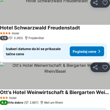
Deli
Do
Hotel Schwarzwald Freudenstadt
Pogledaj cene
Hotel
4 Zvezdice
7,0
3.283
Frojdenštat
Izaberi datume da bi se prikazale
Pogledaj cene
tačne cene
Deli
Do
Ott's Hotel Weinwirtschaft & Biergarten Weil am Rhein/Basel
Pogledaj cene
Hotel
3 Zvezdice
8,4
Vrlo dobro
2.867
Weil am Rhein