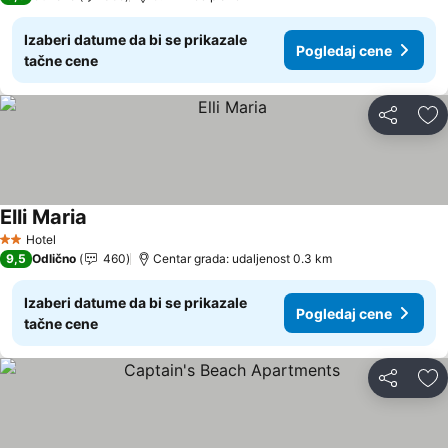
Izaberi datume da bi se prikazale
Pogledaj cene
tačne cene
Deli
Do
Elli Maria
Hotel
2 Zvezdice
9,5
Odlično
460
Centar grada: udaljenost 0.3 km
Izaberi datume da bi se prikazale
Pogledaj cene
tačne cene
Deli
Do