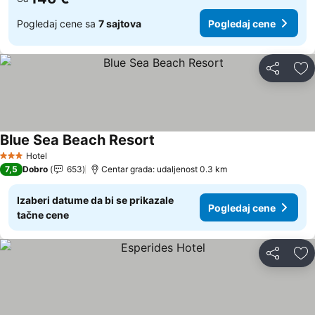
Pogledaj cene sa
7 sajtova
Pogledaj cene
Deli
Do
Blue Sea Beach Resort
Hotel
3 Zvezdice
7,5
Dobro
653
Centar grada: udaljenost 0.3 km
Izaberi datume da bi se prikazale
Pogledaj cene
tačne cene
Deli
Do