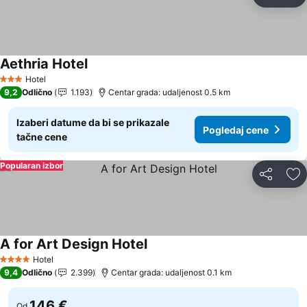
Deli
Do
Aethria Hotel
Hotel
3 Zvezdice
9,2
Odlično
1.193
Centar grada: udaljenost 0.5 km
Izaberi datume da bi se prikazale
Pogledaj cene
tačne cene
Popularan izbor
Deli
Do
A for Art Design Hotel
Hotel
4 Zvezdice
9,4
Odlično
2.399
Centar grada: udaljenost 0.1 km
146 €
Od