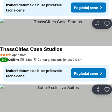
Izaberi datume da bi se prikazale
Pogledaj cene
tačne cene
Deli
Do
ThassCities Casa Studios
Apart hotel
4 Zvezdice
9,7
Odlično
188
Centar grada: udaljenost 0.0 km
Izaberi datume da bi se prikazale
Pogledaj cene
tačne cene
Deli
Do