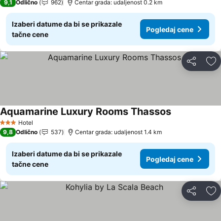
9,1
Odlično
962
Centar grada: udaljenost 0.2 km
Izaberi datume da bi se prikazale
Pogledaj cene
tačne cene
Deli
Do
Aquamarine Luxury Rooms Thassos
Hotel
3 Zvezdice
9,8
Odlično
537
Centar grada: udaljenost 1.4 km
Izaberi datume da bi se prikazale
Pogledaj cene
tačne cene
Deli
Do