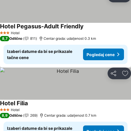
Hotel Pegasus-Adult Friendly
Hotel
3 Zvezdice
8,7
Odlično
811
Centar grada: udaljenost 0.3 km
Izaberi datume da bi se prikazale
Pogledaj cene
tačne cene
Deli
Do
Hotel Filia
Hotel
3 Zvezdice
8,9
Odlično
269
Centar grada: udaljenost 0.7 km
Izaberi datume da bi se prikazale