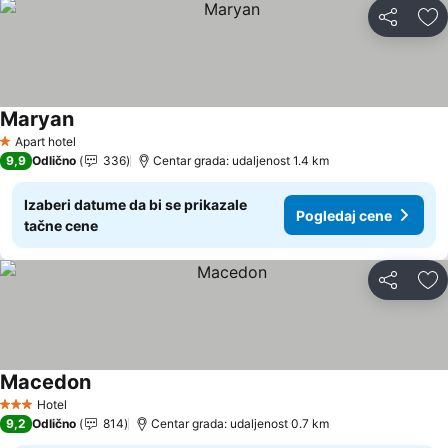
Deli
Do
Maryan
Apart hotel
1 Zvezdice
9,9
Odlično
336
Centar grada: udaljenost 1.4 km
Izaberi datume da bi se prikazale
Pogledaj cene
tačne cene
Deli
Do
Macedon
Hotel
3 Zvezdice
9,2
Odlično
814
Centar grada: udaljenost 0.7 km