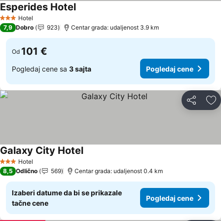
Esperides Hotel
Hotel
3 Zvezdice
7,9
Dobro
923
Centar grada: udaljenost 3.9 km
101 €
Od
Pogledaj cene sa
3 sajta
Pogledaj cene
Deli
Do
Galaxy City Hotel
Hotel
3 Zvezdice
8,5
Odlično
569
Centar grada: udaljenost 0.4 km
Izaberi datume da bi se prikazale
Pogledaj cene
tačne cene