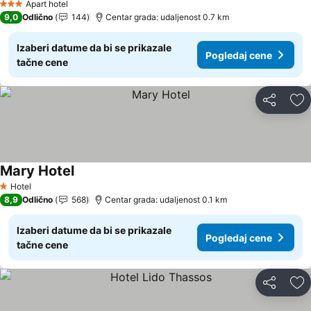
Apart hotel
3 Zvezdice
9,0
Odlično
144
Centar grada: udaljenost 0.7 km
Izaberi datume da bi se prikazale
Pogledaj cene
tačne cene
Deli
Do
Mary Hotel
Hotel
1 Zvezdice
8,9
Odlično
568
Centar grada: udaljenost 0.1 km
Izaberi datume da bi se prikazale
Pogledaj cene
tačne cene
Deli
Do