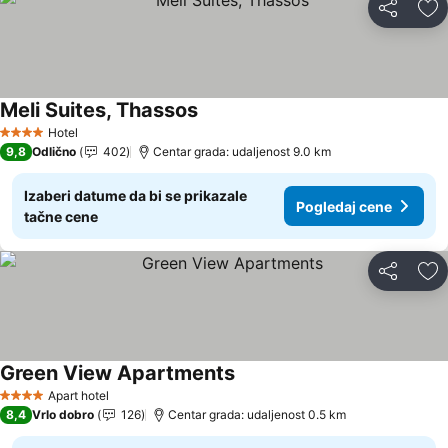
Deli
Do
Meli Suites, Thassos
Hotel
4 Zvezdice
9,8
Odlično
402
Centar grada: udaljenost 9.0 km
Izaberi datume da bi se prikazale
Pogledaj cene
tačne cene
Deli
Do
Green View Apartments
Apart hotel
4 Zvezdice
8,4
Vrlo dobro
126
Centar grada: udaljenost 0.5 km