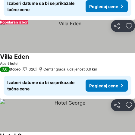
Izaberi datume da bi se prikazale
Pogledaj cene
tačne cene
Popularan izbor
Deli
Do
Villa Eden
Apart hotel
7,6
Dobro
326
Centar grada: udaljenost 0.9 km
Izaberi datume da bi se prikazale
Pogledaj cene
tačne cene
Deli
Do