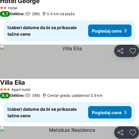
Hotel George
Hotel
2 Zvezdice
8,7
Odlično
286
0.4 km od plaže
Izaberi datume da bi se prikazale
Pogledaj cene
tačne cene
Deli
Do
Villa Elia
Apart hotel
3 Zvezdice
9,4
Odlično
366
Centar grada: udaljenost 0.9 km
Izaberi datume da bi se prikazale
Pogledaj cene
tačne cene
Deli
Do