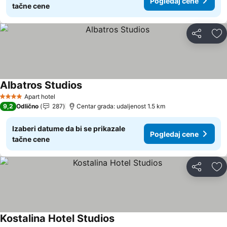
Pogledaj cene
tačne cene
Deli
Do
Albatros Studios
Apart hotel
4 Zvezdice
9,2
Odlično
287
Centar grada: udaljenost 1.5 km
Izaberi datume da bi se prikazale
Pogledaj cene
tačne cene
Deli
Do
Kostalina Hotel Studios