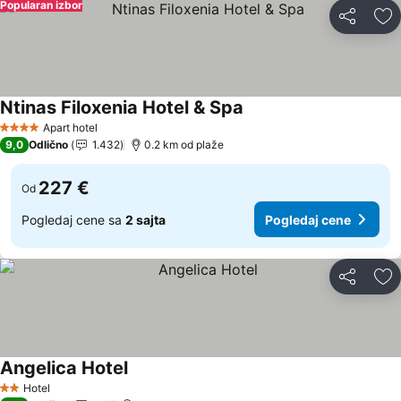
Popularan izbor
Deli
Do
Ntinas Filoxenia Hotel & Spa
Apart hotel
4 Zvezdice
9,0
Odlično
1.432
0.2 km od plaže
227 €
Od
Pogledaj cene sa
2 sajta
Pogledaj cene
Deli
Do
Angelica Hotel
Hotel
2 Zvezdice