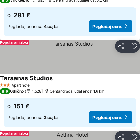
8,3
Vrlo dobro
695
Centar grada: udaljenost 6.2 km
281 €
Od
Pogledaj cene sa
4 sajta
Pogledaj cene
Popularan izbor
Deli
Do
Tarsanas Studios
Apart hotel
3 Zvezdice
8,6
Odlično
1.528
Centar grada: udaljenost 1.6 km
151 €
Od
Pogledaj cene sa
2 sajta
Pogledaj cene
Popularan izbor