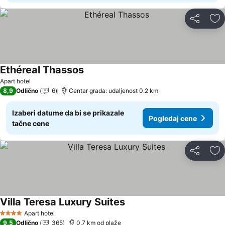
Deli
Do
Ethéreal Thassos
Apart hotel
8,9
Odlično
6
Centar grada: udaljenost 0.2 km
Izaberi datume da bi se prikazale
Pogledaj cene
tačne cene
Deli
Do
Villa Teresa Luxury Suites
Apart hotel
4 Zvezdice
9,5
Odlično
365
0.7 km od plaže