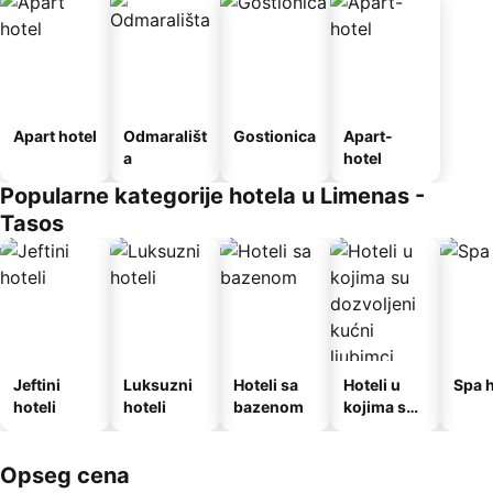
Apart hotel
Odmarališt
Gostionica
Apart-
a
hotel
Popularne kategorije hotela u Limenas -
Tasos
Jeftini
Luksuzni
Hoteli sa
Hoteli u
Spa h
hoteli
hoteli
bazenom
kojima su
dozvoljeni
kućni
Opseg cena
ljubimci