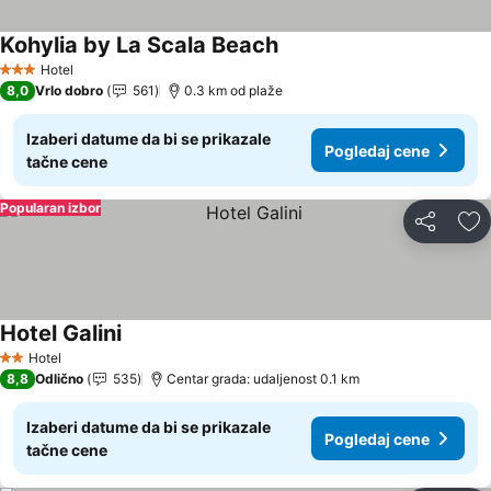
Kohylia by La Scala Beach
Hotel
3 Zvezdice
8,0
Vrlo dobro
561
0.3 km od plaže
Izaberi datume da bi se prikazale
Pogledaj cene
tačne cene
Popularan izbor
Deli
Do
Hotel Galini
Hotel
2 Zvezdice
8,8
Odlično
535
Centar grada: udaljenost 0.1 km
Izaberi datume da bi se prikazale
Pogledaj cene
tačne cene