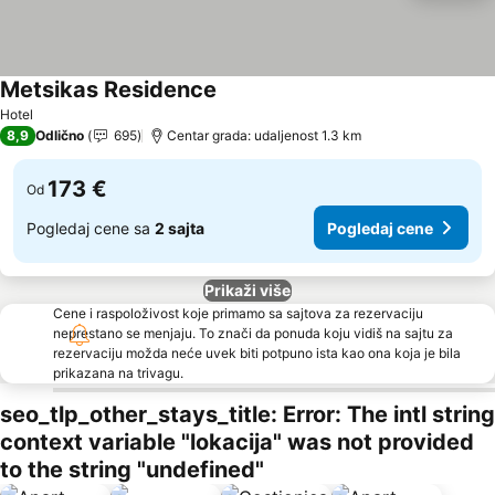
Metsikas Residence
Hotel
8,9
Odlično
695
Centar grada: udaljenost 1.3 km
173 €
Od
Pogledaj cene sa
2 sajta
Pogledaj cene
Prikaži više
Cene i raspoloživost koje primamo sa sajtova za rezervaciju
neprestano se menjaju. To znači da ponuda koju vidiš na sajtu za
rezervaciju možda neće uvek biti potpuno ista kao ona koja je bila
prikazana na trivagu.
seo_tlp_other_stays_title: Error: The intl string
context variable "lokacija" was not provided
to the string "undefined"