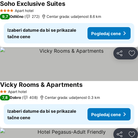
Soho Exclusive Suites
Apart hotel
4 Zvezdice
9,7
Odlično
272
Centar grada: udaljenost 8.6 km
Izaberi datume da bi se prikazale
Pogledaj cene
tačne cene
Deli
Do
Vicky Rooms & Apartments
Apart hotel
2 Zvezdice
7,8
Dobro
408
Centar grada: udaljenost 0.3 km
Izaberi datume da bi se prikazale
Pogledaj cene
tačne cene
Deli
Do