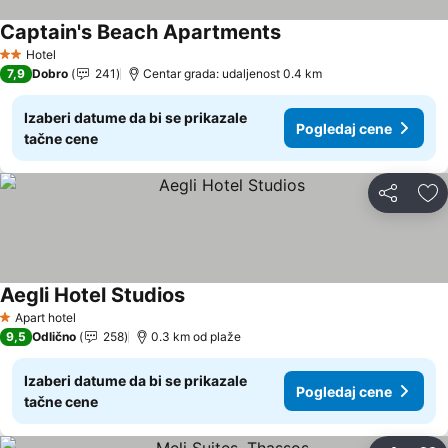
Captain's Beach Apartments
Hotel
2 Zvezdice
7,9
Dobro
241
Centar grada: udaljenost 0.4 km
Izaberi datume da bi se prikazale
Pogledaj cene
tačne cene
Deli
Do
Aegli Hotel Studios
Apart hotel
1 Zvezdice
9,5
Odlično
258
0.3 km od plaže
Izaberi datume da bi se prikazale
Pogledaj cene
tačne cene