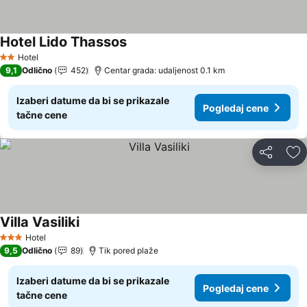
Hotel Lido Thassos
Hotel
2 Zvezdice
9,1
Odlično
452
Centar grada: udaljenost 0.1 km
Izaberi datume da bi se prikazale
Pogledaj cene
tačne cene
Deli
Do
Villa Vasiliki
Hotel
3 Zvezdice
9,5
Odlično
89
Tik pored plaže
Izaberi datume da bi se prikazale
Pogledaj cene
tačne cene