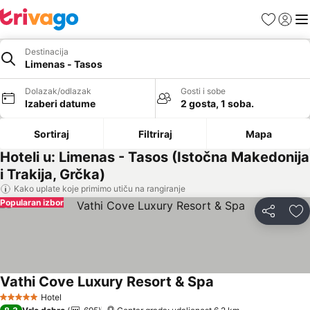
Favoriti
Prijavi
Men
Destinacija
Limenas - Tasos
Dolazak/odlazak
Gosti i sobe
Izaberi datume
2 gosta, 1 soba.
Sortiraj
Filtriraj
Mapa
Hoteli u: Limenas - Tasos (Istočna Makedonija
i Trakija, Grčka)
Kako uplate koje primimo utiču na rangiranje
Popularan izbor
Deli
Do
Vathi Cove Luxury Resort & Spa
Hotel
5 Zvezdice