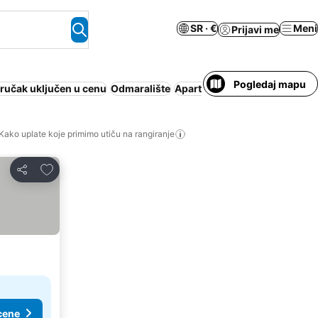
SR · €
Meni
Prijavi me
Pogledaj mapu
ručak uključen u cenu
Odmaralište
Apart hotel
Zatvoreni bazen
Kako uplate koje primimo utiču na rangiranje
Dodati u favorite
Deli
cene