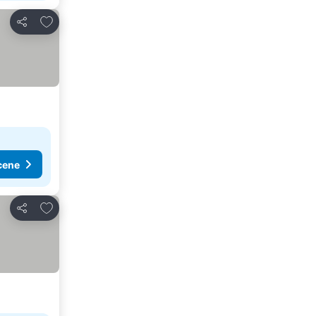
Dodati u favorite
Deli
cene
Dodati u favorite
Deli