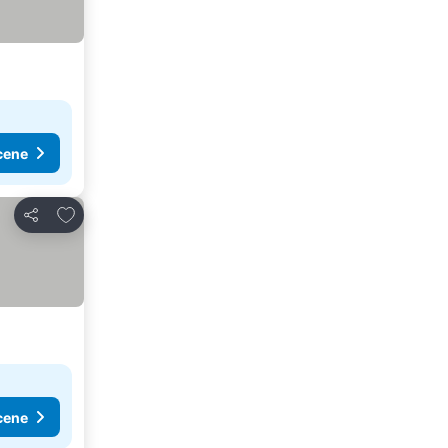
cene
Dodati u favorite
Deli
cene