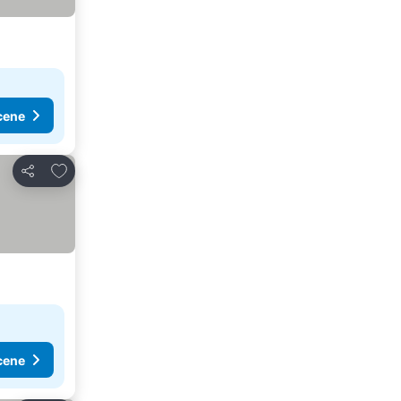
cene
Dodati u favorite
Deli
cene