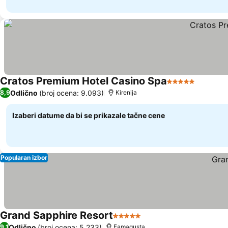
Cratos Premium Hotel Casino Spa
5 Zvezdice
Odlično
(broj ocena: 9.093)
8,9
Kirenija
Izaberi datume da bi se prikazale tačne cene
Popularan izbor
Grand Sapphire Resort
5 Zvezdice
Odlično
(broj ocena: 5.233)
9,1
Famagusta