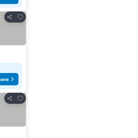
Dodati u favorite
Deli
cene
Dodati u favorite
Deli