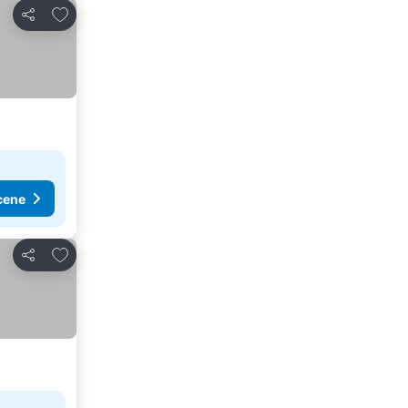
Dodati u favorite
Deli
cene
Dodati u favorite
Deli