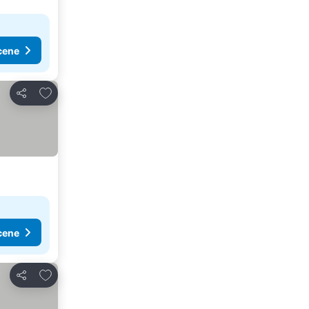
cene
Dodati u favorite
Deli
cene
Dodati u favorite
Deli