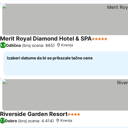
Merit Royal Diamond Hotel & SPA
5 Zvezdice
Odlično
(broj ocena: 865)
9,5
Kirenija
Izaberi datume da bi se prikazale tačne cene
Riverside Garden Resort
4 Zvezdice
Dobro
(broj ocena: 4.414)
7,7
Kirenija