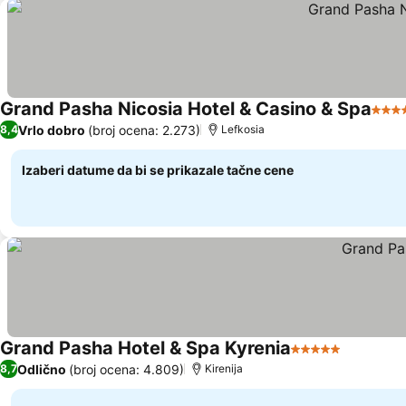
Grand Pasha Nicosia Hotel & Casino & Spa
5 Zv
Vrlo dobro
(broj ocena: 2.273)
8,4
Lefkosia
Izaberi datume da bi se prikazale tačne cene
Grand Pasha Hotel & Spa Kyrenia
5 Zvezdice
Odlično
(broj ocena: 4.809)
8,7
Kirenija