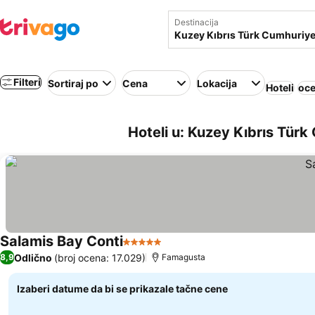
Destinacija
Filteri
Sortiraj po
Cena
Lokacija
Hoteli
oce
Hoteli u: Kuzey Kıbrıs Türk
Salamis Bay Conti
5 Zvezdice
Odlično
(broj ocena: 17.029)
8,9
Famagusta
Izaberi datume da bi se prikazale tačne cene