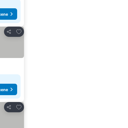
cene
Dodati u favorite
Deli
cene
Dodati u favorite
Deli