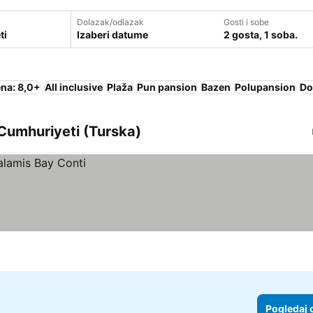
Dolazak/odlazak
Gosti i sobe
Izaberi datume
2 gosta, 1 soba.
na: 8,0+
All inclusive
Plaža
Pun pansion
Bazen
Polupansion
Do
 Cumhuriyeti (Turska)
Pogledaj 