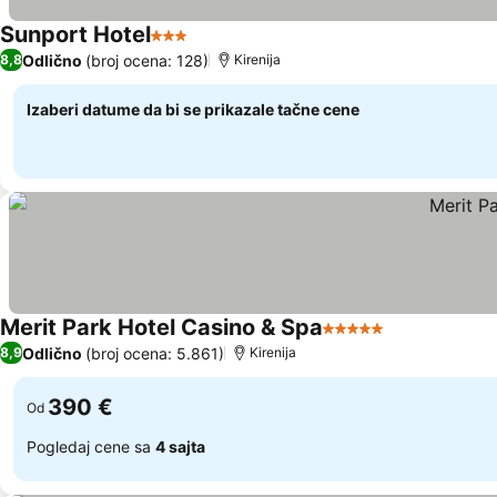
Sunport Hotel
3 Zvezdice
Odlično
(broj ocena: 128)
8,8
Kirenija
Izaberi datume da bi se prikazale tačne cene
Merit Park Hotel Casino & Spa
5 Zvezdice
Odlično
(broj ocena: 5.861)
8,9
Kirenija
390 €
Od
Pogledaj cene sa
4 sajta