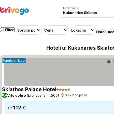
Destinacija
Filteri
Sortiraj po
Cena
Lokacija
Hoteli
oce
Hoteli u: Kukunaries Skiatos
Popularan izbor
Skiathos Palace Hotel
5 Zvezdice
Pogledaj cene
Vrlo dobro
(broj ocena: 4.506)
8,4
0.1 km od plaže
112 €
Od