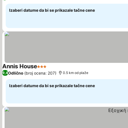
Izaberi datume da bi se prikazale tačne cene
Annis House
3 Zvezdice
Pogledaj cene
Odlično
(broj ocena: 207)
9,4
0.5 km od plaže
Izaberi datume da bi se prikazale tačne cene