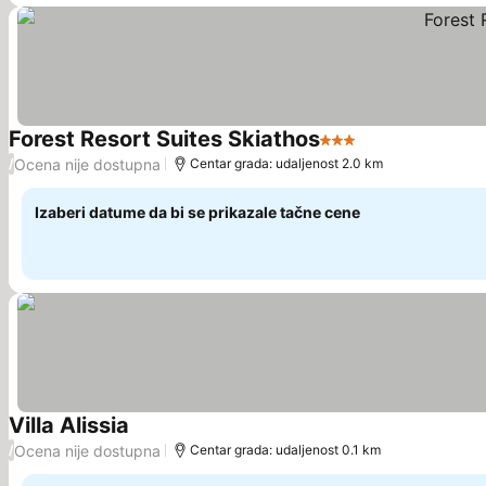
Forest Resort Suites Skiathos
3 Zvezdice
Pogledaj cene
Ocena nije dostupna
/
Centar grada: udaljenost 2.0 km
Izaberi datume da bi se prikazale tačne cene
Villa Alissia
Pogledaj cene
Ocena nije dostupna
/
Centar grada: udaljenost 0.1 km