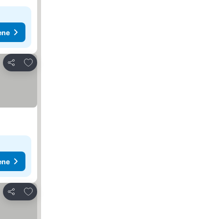
ene
Dodati u favorite
Deli
ene
Dodati u favorite
Deli