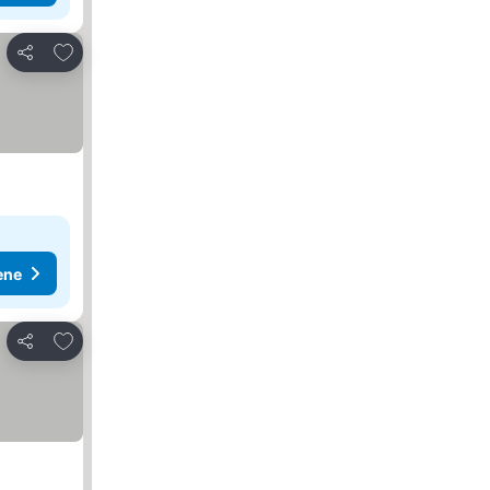
Dodati u favorite
Deli
ene
Dodati u favorite
Deli