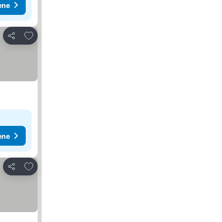
ene
Dodati u favorite
Deli
ene
Dodati u favorite
Deli