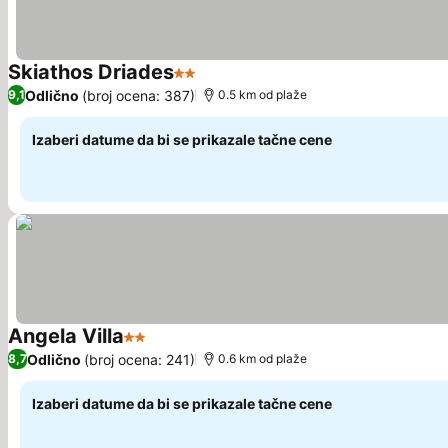
Skiathos Driades
2 Zvezdice
Pogledaj cene
Odlično
(broj ocena: 387)
9,1
0.5 km od plaže
Izaberi datume da bi se prikazale tačne cene
Angela Villa
2 Zvezdice
Pogledaj cene
Odlično
(broj ocena: 241)
8,7
0.6 km od plaže
Izaberi datume da bi se prikazale tačne cene