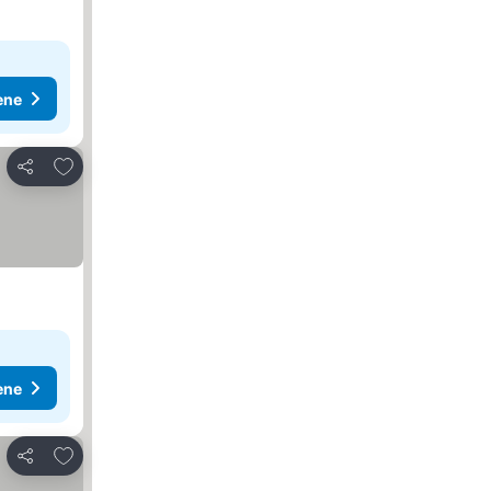
ene
Dodati u favorite
Deli
ene
Dodati u favorite
Deli