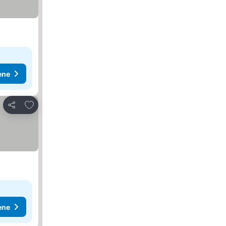
ene
Dodati u favorite
Deli
ene