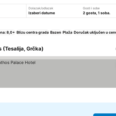
Dolazak/odlazak
Gosti i sobe
Izaberi datume
2 gosta, 1 soba.
na: 8,0+
Blizu centra grada
Bazen
Plaža
Doručak uključen u cen
 (Tesalija, Grčka)