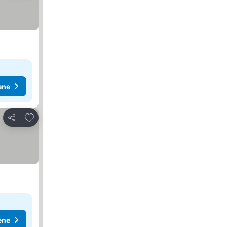
ene
Dodati u favorite
Deli
ene