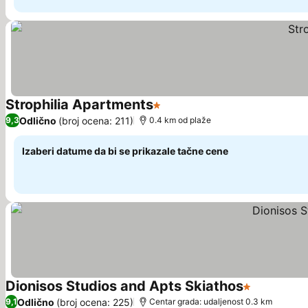
Strophilia Apartments
1 Zvezdice
Pogledaj cene
Odlično
(broj ocena: 211)
9,3
0.4 km od plaže
Izaberi datume da bi se prikazale tačne cene
Dionisos Studios and Apts Skiathos
1 Zvezdice
Pogledaj 
Odlično
(broj ocena: 225)
9,1
Centar grada: udaljenost 0.3 km