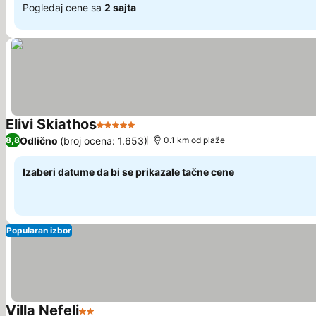
Pogledaj cene sa
2 sajta
Elivi Skiathos
5 Zvezdice
Pogledaj cene
Odlično
(broj ocena: 1.653)
8,8
0.1 km od plaže
Izaberi datume da bi se prikazale tačne cene
Popularan izbor
Villa Nefeli