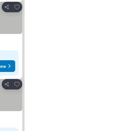
Dodati u favorite
Deli
ene
Dodati u favorite
Deli