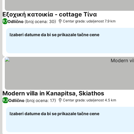
Εξοχική κατοικία - cottage Τίνα
Pogledaj cene
Odlično
(broj ocena: 30)
9,1
Centar grada: udaljenost 7.9 km
Izaberi datume da bi se prikazale tačne cene
Modern villa in Kanapitsa, Skiathos
Pogledaj cen
Odlično
(broj ocena: 17)
9,2
Centar grada: udaljenost 4.5 km
Izaberi datume da bi se prikazale tačne cene