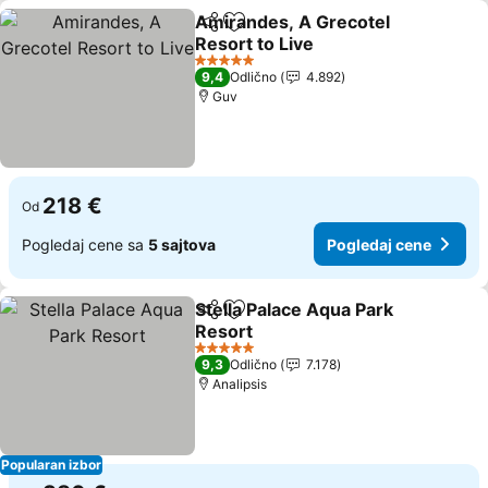
Amirandes, A Grecotel
Deli
Dodati u favorite
Resort to Live
5 Zvezdice
9,4
Odlično
4.892
Guv
218 €
Od
Pogledaj cene sa
5 sajtova
Pogledaj cene
Stella Palace Aqua Park
Deli
Dodati u favorite
Resort
5 Zvezdice
9,3
Odlično
7.178
Analipsis
Popularan izbor