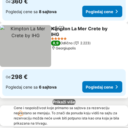
360 €
Od
Pogledaj cene sa
8 sajtova
Pogledaj cene
Kimpton La Mer Crete by
Deli
Dodati u favorite
IHG
5 Zvezdice
8,9
Odlično
2.223
Georgiupolis
298 €
Od
Pogledaj cene sa
6 sajtova
Pogledaj cene
Prikaži više
Cene i raspoloživost koje primamo sa sajtova za rezervaciju
neprestano se menjaju. To znači da ponuda koju vidiš na sajtu za
rezervaciju možda neće uvek biti potpuno ista kao ona koja je bila
prikazana na trivagu.