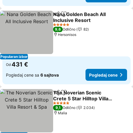
Nana Golden Beach All
Deli
Dodati u favorite
Inclusive Resort
5 Zvezdice
9,6
Odlično
82
Hersonisos
Popularan izbor
431 €
Od
Pogledaj cene sa
6 sajtova
Pogledaj cene
The Noverian Scenic
Deli
Dodati u favorite
Crete 5 Star Hilltop Villa
Resort & Spa
5 Zvezdice
9,1
Odlično
2.034
Malia