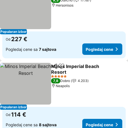
9,3
Odlično
17.187
Hersonisos
Popularan izbor
227 €
Od
Pogledaj cene sa
7 sajtova
Pogledaj cene
Minos Imperial Beach
Deli
Dodati u favorite
Resort
5 Zvezdice
7,8
Dobro
4.203
Neapolis
Popularan izbor
114 €
Od
Pogledaj cene sa
8 sajtova
Pogledaj cene