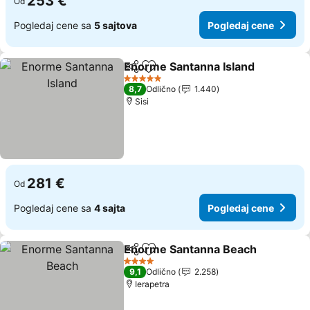
253 €
Od
Pogledaj cene sa
5 sajtova
Pogledaj cene
Enorme Santanna Island
Deli
Dodati u favorite
5 Zvezdice
8,7
Odlično
1.440
Sisi
281 €
Od
Pogledaj cene sa
4 sajta
Pogledaj cene
Enorme Santanna Beach
Deli
Dodati u favorite
4 Zvezdice
9,1
Odlično
2.258
Ierapetra