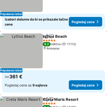
Popularan izbor
Izaberi datume da bi se prikazale tačne
Pogledaj cene
cene
Lyttos Beach
Deli
Dodati u favorite
5 Zvezdice
9,2
Odlično
17.112
Anissaras
Popularan izbor
361 €
Od
Pogledaj cene sa
9 sajtova
Pogledaj cene
Creta Maris Resort
Deli
Dodati u favorite
5 Zvezdice