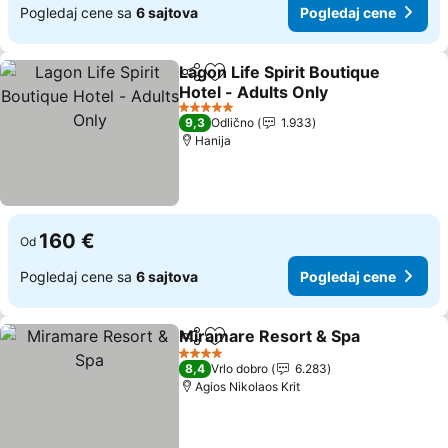
Pogledaj cene sa
6 sajtova
Pogledaj cene
Lagon Life Spirit Boutique
Deli
Dodati u favorite
Hotel - Adults Only
5 Zvezdice
9,3
Odlično
1.933
Hanija
160 €
Od
Pogledaj cene sa
6 sajtova
Pogledaj cene
Miramare Resort & Spa
Deli
Dodati u favorite
4 Zvezdice
8,4
Vrlo dobro
6.283
Agios Nikolaos Krit