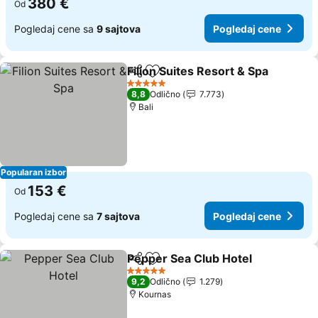
380 €
Od
Pogledaj cene sa
9 sajtova
Pogledaj cene
Filion Suites Resort & Spa
Deli
Dodati u favorite
5 Zvezdice
8,8
Odlično
7.773
Bali
Popularan izbor
153 €
Od
Pogledaj cene sa
7 sajtova
Pogledaj cene
Pepper Sea Club Hotel
Deli
Dodati u favorite
5 Zvezdice
9,2
Odlično
1.279
Kournas