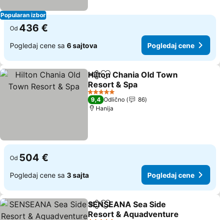
Popularan izbor
436 €
Od
Pogledaj cene sa
6 sajtova
Pogledaj cene
Hilton Chania Old Town
Deli
Dodati u favorite
Resort & Spa
5 Zvezdice
9,4
Odlično
86
Hanija
504 €
Od
Pogledaj cene sa
3 sajta
Pogledaj cene
SENSEANA Sea Side
Deli
Dodati u favorite
Resort & Aquadventure