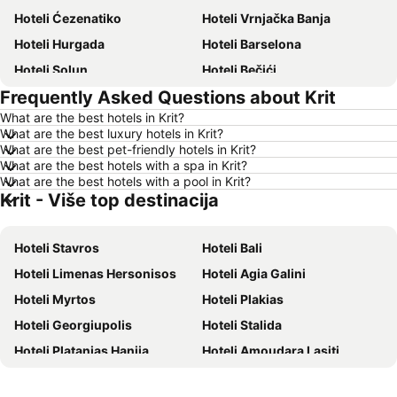
Hoteli Ćezenatiko
Hoteli Vrnjačka Banja
Hoteli Hurgada
Hoteli Barselona
Hoteli Solun
Hoteli Bečići
Frequently Asked Questions about Krit
Hoteli Hanija
Hoteli Tivat
What are the best hotels in Krit?
Hoteli Nica
Hoteli Sutomore
What are the best luxury hotels in Krit?
Hoteli Rim
Hoteli Nei Pori
What are the best pet-friendly hotels in Krit?
What are the best hotels with a spa in Krit?
Hoteli Pefkohori
Hoteli Rimini
What are the best hotels with a pool in Krit?
Krit - Više top destinacija
Hoteli Milano
Hoteli Hrvatsko primorje
Hoteli Majorka
Hoteli Kipar
Hoteli Stavros
Hoteli Bali
Hoteli Sardinija
Hoteli Ostrvo Tasos
Hoteli Limenas Hersonisos
Hoteli Agia Galini
Hoteli Santorini
Hoteli Italija
Hoteli Myrtos
Hoteli Plakias
Hoteli Srbija
Hoteli Malta
Hoteli Georgiupolis
Hoteli Stalida
Hoteli Lefkada
Hoteli Ostrvo Zakintos
Hoteli Platanias Hanija
Hoteli Amoudara Lasiti
Hoteli Hrvatska Istra
Hoteli Antalijska provincija
Hoteli Piskopiano
Hoteli Kamisiana
Hoteli Egipat
Hoteli Tunis