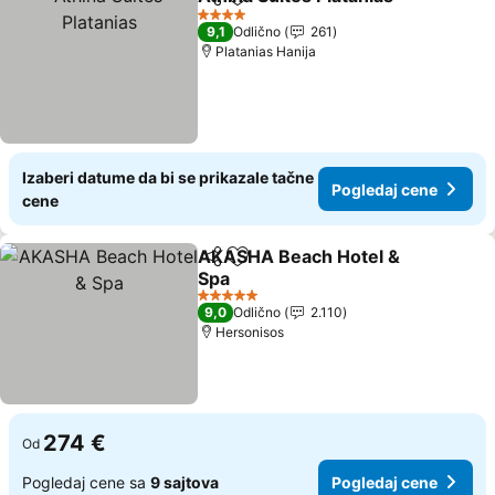
Deli
Dodati u favorite
4 Zvezdice
9,1
Odlično
261
Platanias Hanija
Izaberi datume da bi se prikazale tačne
Pogledaj cene
cene
AKASHA Beach Hotel &
Deli
Dodati u favorite
Spa
5 Zvezdice
9,0
Odlično
2.110
Hersonisos
274 €
Od
Pogledaj cene sa
9 sajtova
Pogledaj cene