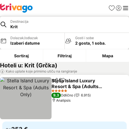
Favoriti
Prijavi
Men
Destinacija
Krit
Dolazak/odlazak
Gosti i sobe
Izaberi datume
2 gosta, 1 soba.
Sortiraj
Filtriraj
Mapa
Hoteli u: Krit (Grčka)
Kako uplate koje primimo utiču na rangiranje
Stella Island Luxury
Deli
Dodati u favorite
Resort & Spa (Adults
Only)
5 Zvezdice
9,3
Odlično
6.915
Analipsis