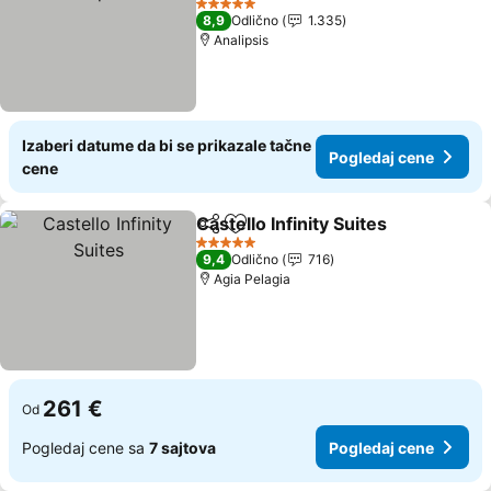
5 Zvezdice
8,9
Odlično
1.335
Analipsis
Izaberi datume da bi se prikazale tačne
Pogledaj cene
cene
Castello Infinity Suites
Deli
Dodati u favorite
5 Zvezdice
9,4
Odlično
716
Agia Pelagia
261 €
Od
Pogledaj cene sa
7 sajtova
Pogledaj cene