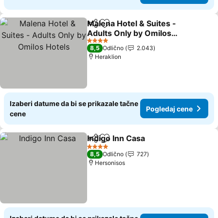
Malena Hotel & Suites -
Deli
Dodati u favorite
Adults Only by Omilos
Hotels
4 Zvezdice
8,5
Odlično
2.043
Heraklion
Izaberi datume da bi se prikazale tačne
Pogledaj cene
cene
Indigo Inn Casa
Deli
Dodati u favorite
4 Zvezdice
8,5
Odlično
727
Hersonisos