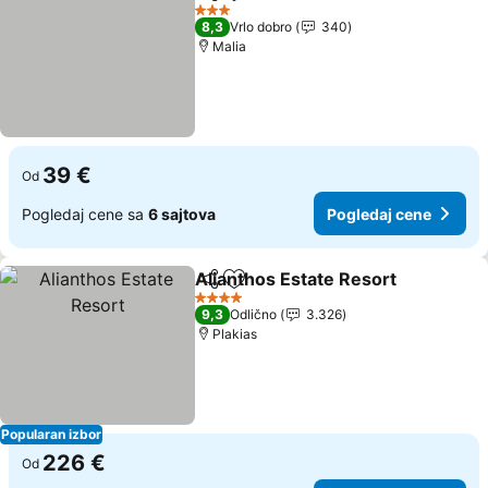
Deli
Dodati u favorite
3 Zvezdice
8,3
Vrlo dobro
340
Malia
39 €
Od
Pogledaj cene sa
6 sajtova
Pogledaj cene
Alianthos Estate Resort
Deli
Dodati u favorite
4 Zvezdice
9,3
Odlično
3.326
Plakias
Popularan izbor
226 €
Od