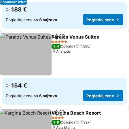
Popularan izbor
188 €
Od
Pogledaj cene sa
8 sajtova
Pogledaj cene
Paralos Venus Suites
Deli
Dodati u favorite
5 Zvezdice
9,4
Odlično
1.286
Analipsis
154 €
Od
Pogledaj cene sa
6 sajtova
Pogledaj cene
Vergina Beach Resort
Deli
Dodati u favorite
4 Zvezdice
9,8
Odlično
1.327
Agia Marina