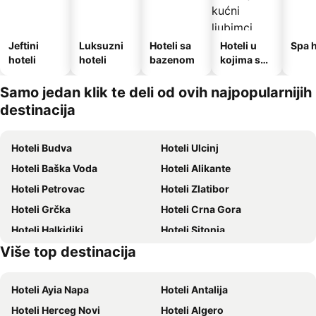
Jeftini
Luksuzni
Hoteli sa
Hoteli u
Spa h
hoteli
hoteli
bazenom
kojima su
dozvoljeni
kućni
Samo jedan klik te deli od ovih najpopularnijih
ljubimci
destinacija
Hoteli Budva
Hoteli Ulcinj
Hoteli Baška Voda
Hoteli Alikante
Hoteli Petrovac
Hoteli Zlatibor
Hoteli Grčka
Hoteli Crna Gora
Hoteli Halkidiki
Hoteli Sitonia
Više top destinacija
Hoteli Krit
Hoteli Krf
Hoteli Ayia Napa
Hoteli Antalija
Hoteli Herceg Novi
Hoteli Algero