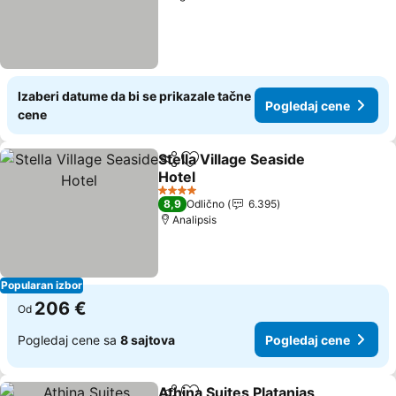
Izaberi datume da bi se prikazale tačne
Pogledaj cene
cene
Stella Village Seaside
Deli
Dodati u favorite
Hotel
4 Zvezdice
8,9
Odlično
6.395
Analipsis
Popularan izbor
206 €
Od
Pogledaj cene sa
8 sajtova
Pogledaj cene
Athina Suites Platanias