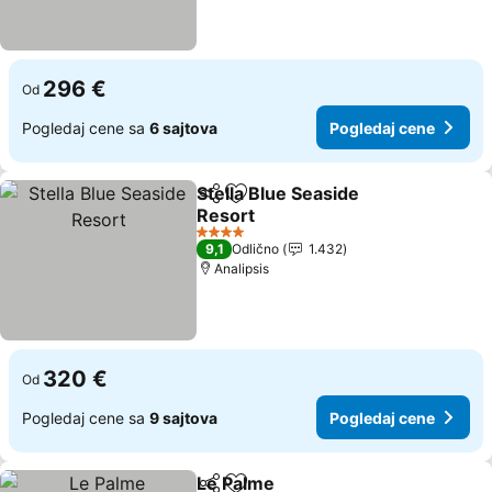
296 €
Od
Pogledaj cene sa
6 sajtova
Pogledaj cene
Stella Blue Seaside
Deli
Dodati u favorite
Resort
4 Zvezdice
9,1
Odlično
1.432
Analipsis
320 €
Od
Pogledaj cene sa
9 sajtova
Pogledaj cene
Le Palme