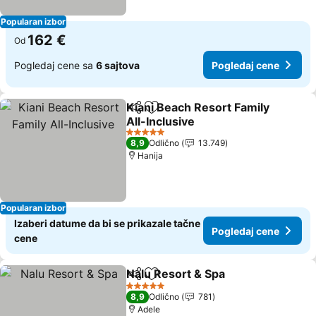
Popularan izbor
162 €
Od
Pogledaj cene sa
6 sajtova
Pogledaj cene
Kiani Beach Resort Family
Deli
Dodati u favorite
All-Inclusive
5 Zvezdice
8,9
Odlično
13.749
Hanija
Popularan izbor
Izaberi datume da bi se prikazale tačne
Pogledaj cene
cene
Nalu Resort & Spa
Deli
Dodati u favorite
5 Zvezdice
8,9
Odlično
781
Adele