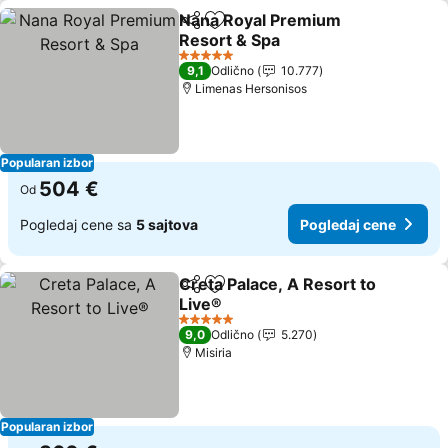
Nana Royal Premium
Deli
Dodati u favorite
Resort & Spa
5 Zvezdice
9,1
Odlično
10.777
Limenas Hersonisos
Popularan izbor
504 €
Od
Pogledaj cene sa
5 sajtova
Pogledaj cene
Creta Palace, A Resort to
Deli
Dodati u favorite
Live®
5 Zvezdice
9,0
Odlično
5.270
Misiria
Popularan izbor