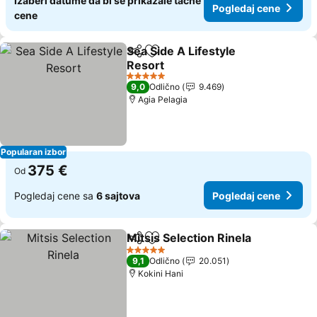
Izaberi datume da bi se prikazale tačne
Pogledaj cene
cene
Sea Side A Lifestyle
Deli
Dodati u favorite
Resort
5 Zvezdice
9,0
Odlično
9.469
Agia Pelagia
Popularan izbor
375 €
Od
Pogledaj cene sa
6 sajtova
Pogledaj cene
Mitsis Selection Rinela
Deli
Dodati u favorite
5 Zvezdice
9,1
Odlično
20.051
Kokini Hani