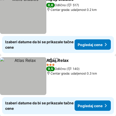
Deli
Dodati u favorite
8,8
Odlično
517
Centar grada: udaljenost 0.2 km
Izaberi datume da bi se prikazale tačne
Pogledaj cene
cene
Atlas Relax
Deli
Dodati u favorite
3 Zvezdice
9,5
Odlično
140
Centar grada: udaljenost 0.3 km
Izaberi datume da bi se prikazale tačne
Pogledaj cene
cene