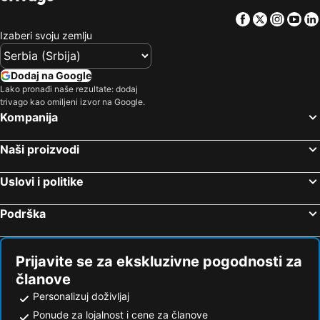
Psakudia, Centralna Makedonija Hoteli
Pirgadikia, Centralna Makedonija Hoteli
Delfini
Sunway Hotel
Facebook
Twitter
Insta
Yo
Solun, Centralna Makedonija Hoteli
Nei Pori, Centralna Makedonija Hoteli
Apartments Eytyxia
Kallithea Village Hotel
Izaberi svoju zemlju
Nikiti, Centralna Makedonija Hoteli
Stavros, Centralna Makedonija Hoteli
Maya Bay
Evripidis
Uranupolis, Centralna Makedonija Hoteli
Leptokarija, Centralna Makedonija Hoteli
Dodaj na Google
Country Inn
Olympion Sunset Halkidiki
Lako pronađi naše rezultate: dodaj
Pefkohori, Centralna Makedonija Hoteli
Neos Marmaras, Centralna Makedonija Hoteli
Hotel Daphne Holiday Club
Hotel Ammos
trivago kao omiljeni izvor na Google.
Hanioti, Centralna Makedonija Hoteli
Atina, Atika Hoteli
Kompanija
Bluesea Afytos
Hotel Odysseas
Potos, Istočna Makedonija i Trakija Hoteli
Athinais Luxury Apartments
Hotel Zeus
Naši proizvodi
Anemos Hotel
Alma Elegant Rooms
Nymphes Deluxe Accommodation
Athanasios Village Hotel
Uslovi i politike
Nefeli Villas And Suites
Podrška
Prijavite se za ekskluzivne pogodnosti za
članove
Personalizuj doživljaj
Ponude za lojalnost i cene za članove