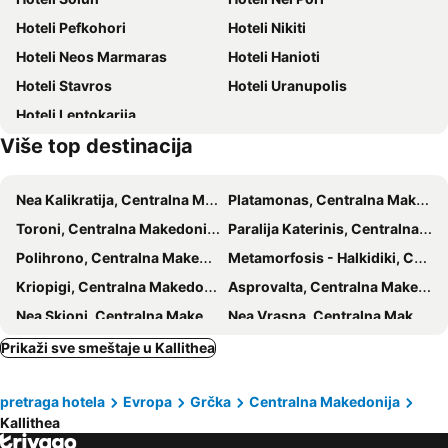
Plaža Afitos
Hanioti
Hotel Tropical
EVLOGIA HOTEL SEAFRONT and ANEX by Greek Pride
Hoteli Pefkohori
Hoteli Nikiti
Paradisos
Sani
Hotel Giorgio
Hilltop Hotel
Hoteli Neos Marmaras
Hoteli Hanioti
Siviri
Sani Marina
Neikos Luxury Suites
Giannis & Foteini
Hoteli Stavros
Hoteli Uranupolis
Zeus
Palaiokhristianiki vasiliki Solinas
Potidea Palace Hotel
Summer Dream Hotel
Hoteli Leptokarija
Beach Road
Afytos
Rahoni Cronwell Park Hotel
Skentos Hotel
Više top destinacija
Kriopigi
Plaža Nea Fokea
Hotel Haris
Ioli Village
Harbour of Porto Koufo
Petralona Cave
Hotel Magdalena
Perla Halkidiki
Nea Kalikratija, Centralna Makedonija Hoteli
Platamonas, Centralna Makedonija Hoteli
Elia 2
Platanitsi
Palma Village
Nikiforos Village
Toroni, Centralna Makedonija Hoteli
Paralija Katerinis, Centralna Makedonija Hoteli
Windmill at Ormylia
Porto Carras Grand Resort Golf Club
Evridiki Hotel
Hotel Hanioti Village Spa
Polihrono, Centralna Makedonija Hoteli
Metamorfosis - Halkidiki, Centralna Makedonija Hoteli
Plaža Tristinika
Hotel Aquarius
Bellagio
Kriopigi, Centralna Makedonija Hoteli
Asprovalta, Centralna Makedonija Hoteli
Flegra Palace
Julia Hotel
Nea Skioni, Centralna Makedonija Hoteli
Nea Vrasna, Centralna Makedonija Hoteli
GHotels Macedonian Sun
Phaethon Apartments & Studios
Paliouri, Centralna Makedonija Hoteli
Afitos, Centralna Makedonija Hoteli
Prikaži sve smeštaje u Kallithea
acquablue apartments
Ellin Hotel
Vurvuru, Centralna Makedonija Hoteli
Litohoro, Centralna Makedonija Hoteli
Elegant Maltepe Accommodation
Vellum Luxury Living
pretraga hotela
Evropa
Grčka
Centralna Makedonija
Ormos Panagias, Centralna Makedonija Hoteli
Jerisos, Centralna Makedonija Hoteli
Afrodite Seaside Rooms
Hotel Oceanis
Kallithea
Agios Ioanis Halkidikis, Centralna Makedonija Hoteli
Posidi, Centralna Makedonija Hoteli
Margarita Sea Side Hotel
Maltepe Luxury Accommodation