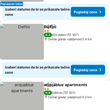
Popularan izbor
Izaberi datume da bi se prikazale tačne
Pogledaj cene
cene
Delfini
Deli
Dodati u favorite
2 Zvezdice
8,3
Vrlo dobro
507
Centar grada: udaljenost 0.4 km
Izaberi datume da bi se prikazale tačne
Pogledaj cene
cene
acquablue apartments
Deli
Dodati u favorite
2 Zvezdice
9,6
Odlično
507
Centar grada: udaljenost 0.2 km