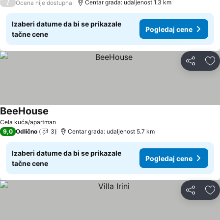
/
Centar grada: udaljenost 1.3 km
Ocena nije dostupna
Izaberi datume da bi se prikazale
Pogledaj cene
tačne cene
Deli
Do
BeeHouse
Pogledaj cene
Cela kuća/apartman
9,0
Odlično
3
Centar grada: udaljenost 5.7 km
Izaberi datume da bi se prikazale
Pogledaj cene
tačne cene
Deli
Do