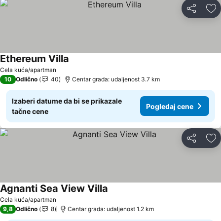
Deli
Do
Ethereum Villa
Pogledaj cene
Cela kuća/apartman
10
Odlično
40
Centar grada: udaljenost 3.7 km
Izaberi datume da bi se prikazale
Pogledaj cene
tačne cene
Deli
Do
Agnanti Sea View Villa
Pogledaj cene
Cela kuća/apartman
9,8
Odlično
8
Centar grada: udaljenost 1.2 km