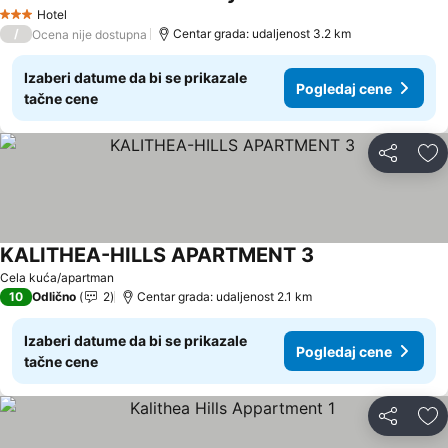
Pogledaj cene
Hotel
3 Zvezdice
/
Centar grada: udaljenost 3.2 km
Ocena nije dostupna
Izaberi datume da bi se prikazale
Pogledaj cene
tačne cene
Deli
Do
KALITHEA-HILLS APARTMENT 3
Pogledaj cene
Cela kuća/apartman
10
Odlično
2
Centar grada: udaljenost 2.1 km
Izaberi datume da bi se prikazale
Pogledaj cene
tačne cene
Deli
Do