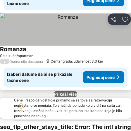
Pogledaj cene
tačne cene
Deli
Do
Romanza
Pogledaj cene
Cela kuća/apartman
/
Centar grada: udaljenost 3.3 km
Ocena nije dostupna
Izaberi datume da bi se prikazale
Pogledaj cene
tačne cene
Prikaži više
Cene i raspoloživost koje primamo sa sajtova za rezervaciju
neprestano se menjaju. To znači da ponuda koju vidiš na sajtu za
rezervaciju možda neće uvek biti potpuno ista kao ona koja je bila
prikazana na trivagu.
seo_tlp_other_stays_title: Error: The intl string