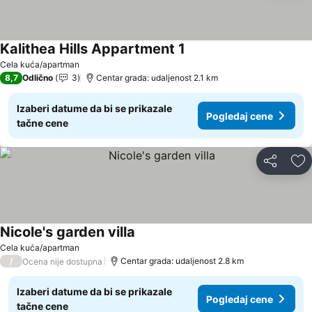
Kalithea Hills Appartment 1
Pogledaj cene
Cela kuća/apartman
8,7
Odlično
3
Centar grada: udaljenost 2.1 km
Izaberi datume da bi se prikazale
Pogledaj cene
tačne cene
Deli
Do
Nicole's garden villa
Pogledaj cene
Cela kuća/apartman
/
Centar grada: udaljenost 2.8 km
Ocena nije dostupna
Izaberi datume da bi se prikazale
Pogledaj cene
tačne cene