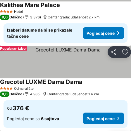
Kalithea Mare Palace
Pogledaj cene
Hotel
4 Zvezdice
9,0
Odlično
3.376
Centar grada: udaljenost 2.7 km
Izaberi datume da bi se prikazale
Pogledaj cene
tačne cene
Popularan izbor
Deli
Do
Grecotel LUXME Dama Dama
Pogledaj cene
Odmaralište
4 Zvezdice
8,6
Odlično
4.985
Centar grada: udaljenost 1.4 km
376 €
Od
Pogledaj cene sa
6 sajtova
Pogledaj cene