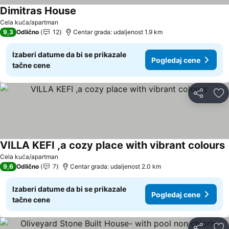
Dimitras House
Pogledaj cene
Cela kuća/apartman
9,3
Odlično
12
Centar grada: udaljenost 1.9 km
Izaberi datume da bi se prikazale
Pogledaj cene
tačne cene
Deli
Do
VILLA KEFI ,a cozy place with vibrant colours
P
Cela kuća/apartman
9,6
Odlično
7
Centar grada: udaljenost 2.0 km
Izaberi datume da bi se prikazale
Pogledaj cene
tačne cene