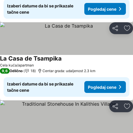
Izaberi datume da bi se prikazale
Pogledaj cene
tačne cene
Deli
Do
La Casa de Tsampika
Pogledaj cene
Cela kuća/apartman
9,6
Odlično
18
Centar grada: udaljenost 2.3 km
Izaberi datume da bi se prikazale
Pogledaj cene
tačne cene
Deli
Do