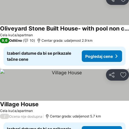
Deli
Do
Oliveyard Stone Built House- with pool non chlorin
Pogledaj cene
Cela kuća/apartman
9,6
Odlično
10
Centar grada: udaljenost 2.9 km
Izaberi datume da bi se prikazale
Pogledaj cene
tačne cene
Deli
Do
Village House
Pogledaj cene
Cela kuća/apartman
/
Centar grada: udaljenost 5.7 km
Ocena nije dostupna
Izaberi datume da bi se prikazale