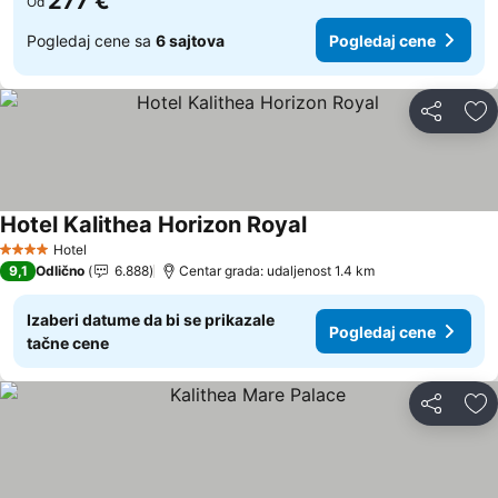
277 €
Od
Pogledaj cene sa
6 sajtova
Pogledaj cene
Deli
Do
Hotel Kalithea Horizon Royal
Pogledaj cene
Hotel
4 Zvezdice
9,1
Odlično
6.888
Centar grada: udaljenost 1.4 km
Izaberi datume da bi se prikazale
Pogledaj cene
tačne cene
Deli
Do