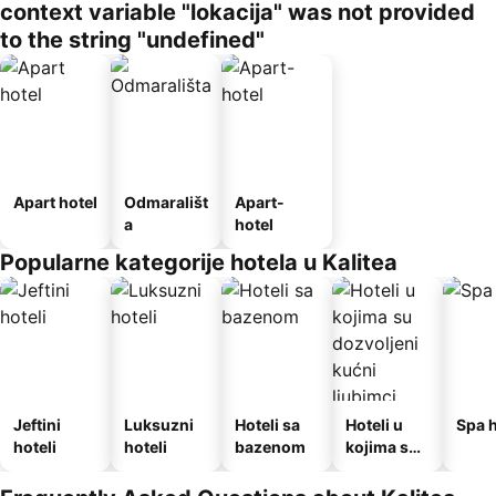
context variable "lokacija" was not provided
to the string "undefined"
Apart hotel
Odmarališt
Apart-
a
hotel
Popularne kategorije hotela u Kalitea
Jeftini
Luksuzni
Hoteli sa
Hoteli u
Spa h
hoteli
hoteli
bazenom
kojima su
dozvoljeni
kućni