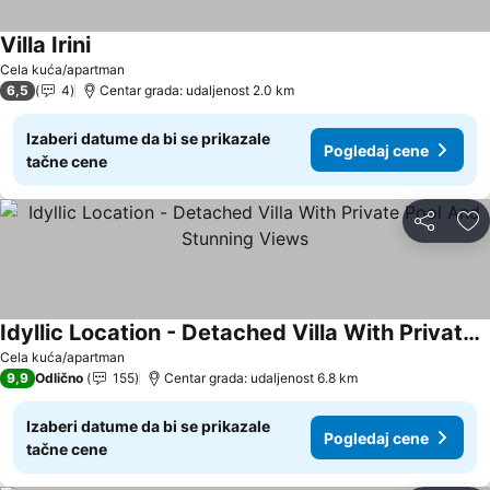
Villa Irini
Pogledaj cene
Cela kuća/apartman
6,5
4
Centar grada: udaljenost 2.0 km
Izaberi datume da bi se prikazale
Pogledaj cene
tačne cene
Deli
Do
Idyllic Location - Detached Villa With Private Pool And Stunning Views
Pogledaj cene
Cela kuća/apartman
9,9
Odlično
155
Centar grada: udaljenost 6.8 km
Izaberi datume da bi se prikazale
Pogledaj cene
tačne cene