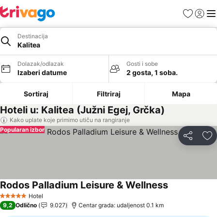
Favoriti
Prijavi
Men
Destinacija
Kalitea
Dolazak/odlazak
Gosti i sobe
Izaberi datume
2 gosta, 1 soba.
Sortiraj
Filtriraj
Mapa
Hoteli u: Kalitea (Južni Egej, Grčka)
Kako uplate koje primimo utiču na rangiranje
Popularan izbor
Deli
Do
Rodos Palladium Leisure & Wellness
Pogledaj cen
Hotel
5 Zvezdice
9,2
Odlično
9.027
Centar grada: udaljenost 0.1 km