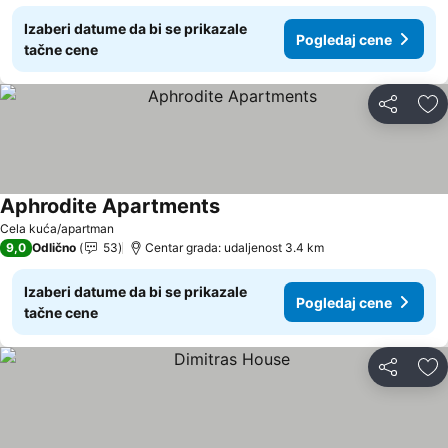
Izaberi datume da bi se prikazale
Pogledaj cene
tačne cene
Deli
Do
Aphrodite Apartments
Pogledaj cene
Cela kuća/apartman
9,0
Odlično
53
Centar grada: udaljenost 3.4 km
Izaberi datume da bi se prikazale
Pogledaj cene
tačne cene
Deli
Do