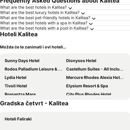
Frequently Asked Questions about Kalitea
ljubimci
What are the best hotels in Kalitea?
What are the best luxury hotels in Kalitea?
What are the best pet-friendly hotels in Kalitea?
What are the best hotels with a spa in Kalitea?
What are the best hotels with a pool in Kalitea?
Hoteli Kalitea
Možda će te zanimati i ovi hoteli…
Sunny Days Hotel
Dionysos Hotel
Rodos Palladium Leisure & Wellness
Castellum Suites - All Inclusive
Lydia Hotel
Mercure Rhodes Alexia Hotel & Spa
Tivoli Hotel
Elysium Resort & Spa
Romantza Mare
City Plus Rhodes Hotel
Gradska četvrt - Kalitea
Sotirakis Hotel
Mediterranean Hotel
Kresten Palace Hotel
Delfinia Resort Hotel
Hoteli Faliraki
Golden Odyssey
Best Western Plus Hotel Plaza
Rhodian Sun Hotel
Esperos Palace Resort & Spa