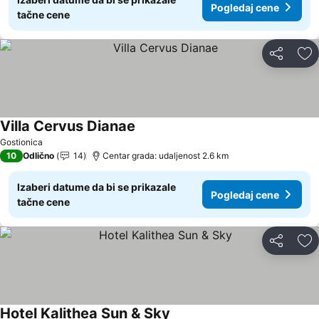
Pogledaj cene
tačne cene
Deli
Do
Villa Cervus Dianae
Pogledaj cene
Gostionica
10
Odlično
14
Centar grada: udaljenost 2.6 km
Izaberi datume da bi se prikazale
Pogledaj cene
tačne cene
Deli
Do
Hotel Kalithea Sun & Sky