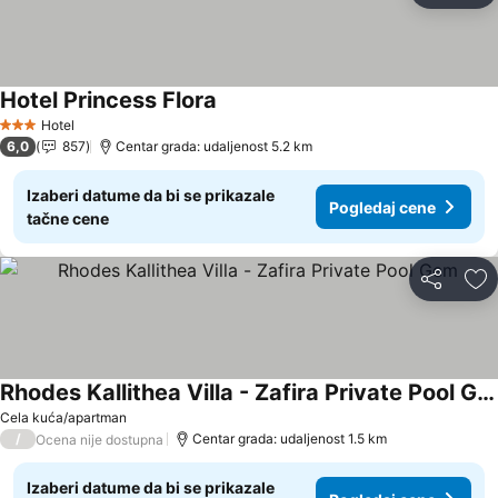
Hotel Princess Flora
Pogledaj cene
Hotel
3 Zvezdice
6,0
857
Centar grada: udaljenost 5.2 km
Izaberi datume da bi se prikazale
Pogledaj cene
tačne cene
Deli
Do
Rhodes Kallithea Villa - Zafira Private Pool Gem
Pogledaj cene
Cela kuća/apartman
/
Centar grada: udaljenost 1.5 km
Ocena nije dostupna
Izaberi datume da bi se prikazale