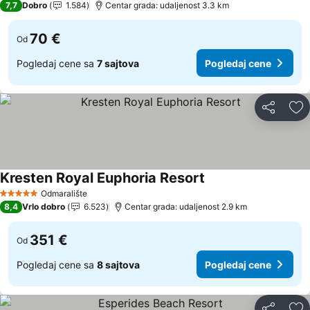
7,7
Dobro
1.584
Centar grada: udaljenost 3.3 km
70 €
Od
Pogledaj cene sa
7 sajtova
Pogledaj cene
Deli
Do
Kresten Royal Euphoria Resort
Pogledaj cene
Odmaralište
5 Zvezdice
8,4
Vrlo dobro
6.523
Centar grada: udaljenost 2.9 km
351 €
Od
Pogledaj cene sa
8 sajtova
Pogledaj cene