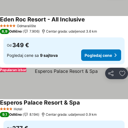
Eden Roc Resort - All Inclusive
Pogledaj cene
Odmaralište
5 Zvezdice
8,9
Odlično
7.906
Centar grada: udaljenost 3.6 km
349 €
Od
Pogledaj cene sa
9 sajtova
Pogledaj cene
Popularan izbor
Deli
Do
Esperos Palace Resort & Spa
Pogledaj cene
Hotel
4 Zvezdice
9,1
Odlično
8.194
Centar grada: udaljenost 0.9 km