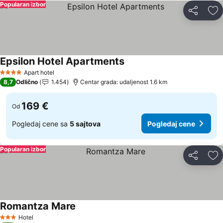
Popularan izbor
Deli
Do
Epsilon Hotel Apartments
Pogledaj cene
Apart hotel
4 Zvezdice
8,7
Odlično
1.454
Centar grada: udaljenost 1.6 km
169 €
Od
Pogledaj cene sa
5 sajtova
Pogledaj cene
Popularan izbor
Deli
Do
Romantza Mare
Pogledaj cene
Hotel
3 Zvezdice