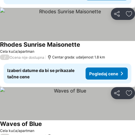
Deli
Do
Rhodes Sunrise Maisonette
Pogledaj cene
Cela kuća/apartman
/
Centar grada: udaljenost 1.8 km
Ocena nije dostupna
Izaberi datume da bi se prikazale
Pogledaj cene
tačne cene
Deli
Do
Waves of Blue
Pogledaj cene
Cela kuća/apartman