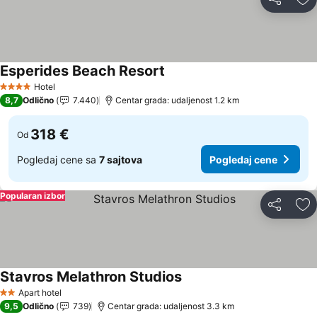
Deli
Do
Esperides Beach Resort
Pogledaj cene
Hotel
4 Zvezdice
8,7
Odlično
7.440
Centar grada: udaljenost 1.2 km
318 €
Od
Pogledaj cene sa
7 sajtova
Pogledaj cene
Popularan izbor
Deli
Do
Stavros Melathron Studios
Pogledaj cene
Apart hotel
2 Zvezdice
9,5
Odlično
739
Centar grada: udaljenost 3.3 km