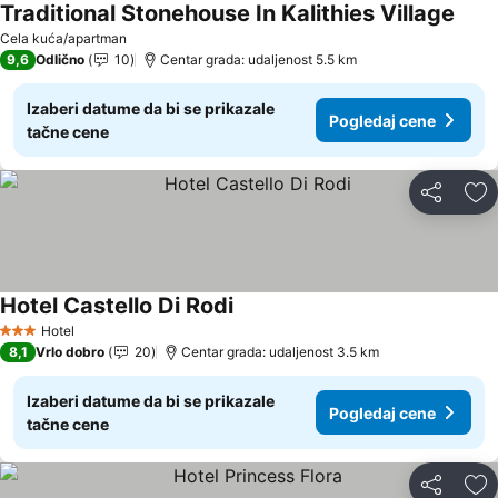
Traditional Stonehouse In Kalithies Village
Pogl
Cela kuća/apartman
9,6
Odlično
10
Centar grada: udaljenost 5.5 km
Izaberi datume da bi se prikazale
Pogledaj cene
tačne cene
Deli
Do
Hotel Castello Di Rodi
Pogledaj cene
Hotel
3 Zvezdice
8,1
Vrlo dobro
20
Centar grada: udaljenost 3.5 km
Izaberi datume da bi se prikazale
Pogledaj cene
tačne cene
Deli
Do