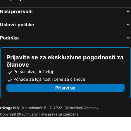
Nei Pori, Centralna Makedonija Hoteli
Pefkohori, Centralna Makedonija Hoteli
Naši proizvodi
Nikiti, Centralna Makedonija Hoteli
Neos Marmaras, Centralna Makedonija Hoteli
Hanioti, Centralna Makedonija Hoteli
Stavros, Centralna Makedonija Hoteli
Uslovi i politike
Atina, Atika Hoteli
Potos, Istočna Makedonija i Trakija Hoteli
Podrška
Prijavite se za ekskluzivne pogodnosti za
članove
Personalizuj doživljaj
Ponude za lojalnost i cene za članove
Prijavi se
trivago N.V.
, Kesselstraße 5 – 7, 40221 Düsseldorf, Germany
Copyright 2026 trivago | Sva prava su zadržana.