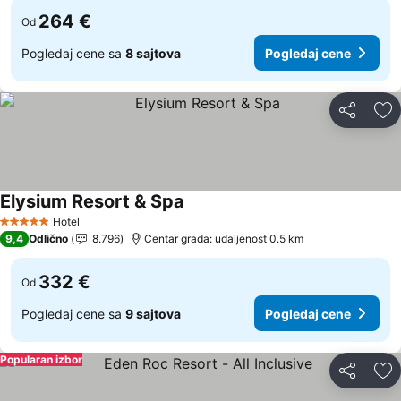
264 €
Od
Pogledaj cene sa
8 sajtova
Pogledaj cene
Deli
Do
Elysium Resort & Spa
Pogledaj cene
Hotel
5 Zvezdice
9,4
Odlično
8.796
Centar grada: udaljenost 0.5 km
332 €
Od
Pogledaj cene sa
9 sajtova
Pogledaj cene
Popularan izbor
Deli
Do