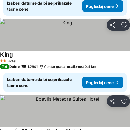
Izaberi datume da bi se prikazale
Pogledaj cene
tačne cene
Deli
Do
King
Hotel
2 Zvezdice
7,6
Dobro
1.260
Centar grada: udaljenost 0.4 km
Izaberi datume da bi se prikazale
Pogledaj cene
tačne cene
Deli
Do