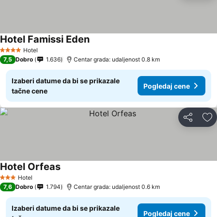
Hotel Famissi Eden
Hotel
4 Zvezdice
7,5
Dobro
1.636
Centar grada: udaljenost 0.8 km
Izaberi datume da bi se prikazale
Pogledaj cene
tačne cene
Deli
Do
Hotel Orfeas
Hotel
3 Zvezdice
7,6
Dobro
1.794
Centar grada: udaljenost 0.6 km
Izaberi datume da bi se prikazale
Pogledaj cene