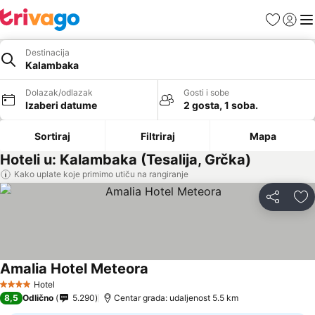
Favoriti
Prijavi
Men
Destinacija
Kalambaka
Dolazak/odlazak
Gosti i sobe
Izaberi datume
2 gosta, 1 soba.
Sortiraj
Filtriraj
Mapa
Hoteli u: Kalambaka (Tesalija, Grčka)
Kako uplate koje primimo utiču na rangiranje
Deli
Do
Amalia Hotel Meteora
Hotel
4 Zvezdice
8,5
Odlično
5.290
Centar grada: udaljenost 5.5 km