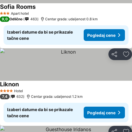
Sofia Rooms
Apart hotel
3 Zvezdice
9,0
Odlično
463
Centar grada: udaljenost 0.8 km
Izaberi datume da bi se prikazale
Pogledaj cene
tačne cene
Deli
Do
Liknon
Hotel
4 Zvezdice
7,4
632
Centar grada: udaljenost 1.2 km
Izaberi datume da bi se prikazale
Pogledaj cene
tačne cene