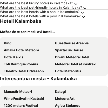
What are the best luxury hotels in Kalambaka?
What are the best pet-friendly hotels in Kalambaka?
What are the best hotels with a spa in Kalambaka?
What are the best hotels with a pool in Kalambaka?
Hoteli Kalambaka
Možda će te zanimati i ovi hoteli…
King
Guesthouse Arsenis
Amalia Hotel Meteora
Spartacus House
Hotel Kaikis
Divani Meteora Hotel
Toti Boutique Rooms
Meteora Hotel at Kastraki
Theatro Hotel Odysseon
Hotel Meteoritis
Interesantna mesta - Kalambaka
Hotel Galaxy
Zozas Rooms
Liknon
Ananti Resort & Spa
Manastir Meteori
Katogi
Grand Meteora Hotel
Hotel Kastraki
Wine Festival in Kastraki
Meteora Art
Hotel Kosta Famissi
Famissi Hotel
1200 meters Festival
Agíou Stéfanou
Hotel Famissi Eden
Hotel Orfeas