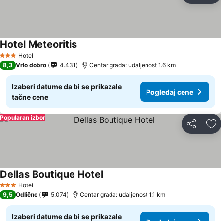
Hotel Meteoritis
Hotel
3 Zvezdice
8,3
Vrlo dobro
4.431
Centar grada: udaljenost 1.6 km
Izaberi datume da bi se prikazale
Pogledaj cene
tačne cene
Popularan izbor
Deli
Do
Dellas Boutique Hotel
Hotel
3 Zvezdice
9,5
Odlično
5.074
Centar grada: udaljenost 1.1 km
Izaberi datume da bi se prikazale