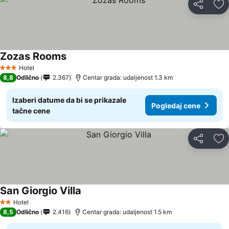
Deli
Do
Zozas Rooms
Hotel
3 Zvezdice
8,8
Odlično
2.367
Centar grada: udaljenost 1.3 km
Izaberi datume da bi se prikazale
Pogledaj cene
tačne cene
Deli
Do
San Giorgio Villa
Hotel
2 Zvezdice
8,5
Odlično
2.416
Centar grada: udaljenost 1.5 km