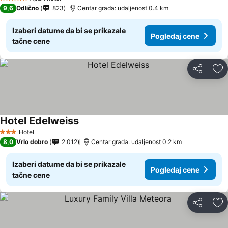
5 Zvezdice
9,6
Odlično
823
Centar grada: udaljenost 0.4 km
Izaberi datume da bi se prikazale
Pogledaj cene
tačne cene
Deli
Do
Hotel Edelweiss
Hotel
3 Zvezdice
8,0
Vrlo dobro
2.012
Centar grada: udaljenost 0.2 km
Izaberi datume da bi se prikazale
Pogledaj cene
tačne cene
Deli
Do