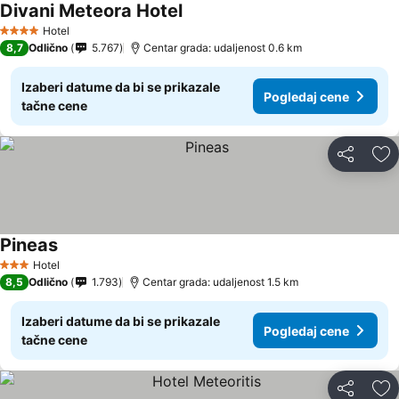
Divani Meteora Hotel
Hotel
4 Zvezdice
8,7
Odlično
5.767
Centar grada: udaljenost 0.6 km
Izaberi datume da bi se prikazale
Pogledaj cene
tačne cene
Deli
Do
Pineas
Hotel
3 Zvezdice
8,5
Odlično
1.793
Centar grada: udaljenost 1.5 km
Izaberi datume da bi se prikazale
Pogledaj cene
tačne cene
Deli
Do