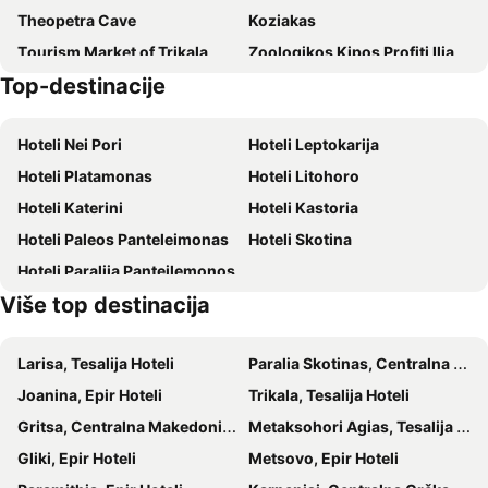
Theopetra Cave
Koziakas
Hotel Edelweiss
Philoxenia
Τourism Μarket of Trikala
Zoologikos Kipos Profiti Ilia
Hotel Rex
Mpoufidis rock house meteora
Top-destinacije
Traditional Settlement Syrrako
Traditional Settlement of Kalarrytes
Archontiko Mesohori Meteora
Pyrgos Adrachti
Chilia Dendra Park or Paparanza
Pertouli
Hotel Gogos
Hoteli Nei Pori
Hoteli Leptokarija
Lake of Aou Springs
Plaz Pezoulas
Hoteli Platamonas
Hoteli Litohoro
Hoteli Katerini
Hoteli Kastoria
Hoteli Paleos Panteleimonas
Hoteli Skotina
Hoteli Paralija Pantejlemonos
Više top destinacija
Larisa, Tesalija Hoteli
Paralia Skotinas, Centralna Makedonija Hoteli
Joanina, Epir Hoteli
Trikala, Tesalija Hoteli
Gritsa, Centralna Makedonija Hoteli
Metaksohori Agias, Tesalija Hoteli
Gliki, Epir Hoteli
Metsovo, Epir Hoteli