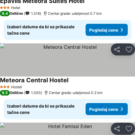
Epavlis Meteora Suites Hotel
Hotel
3 Zvezdice
9,4
Odlično
1.316
Centar grada: udaljenost 0.7 km
Izaberi datume da bi se prikazale
Pogledaj cene
tačne cene
Deli
Do
Meteora Central Hostel
Hostel
3 Zvezdice
9,5
Odlično
1.300
Centar grada: udaljenost 0.2 km
Izaberi datume da bi se prikazale
Pogledaj cene
tačne cene
Deli
Do