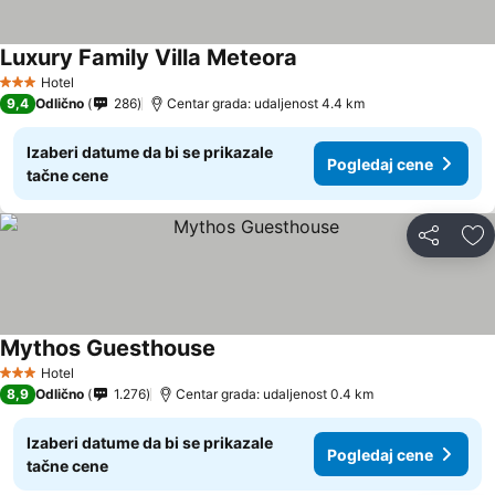
Luxury Family Villa Meteora
Hotel
3 Zvezdice
9,4
Odlično
286
Centar grada: udaljenost 4.4 km
Izaberi datume da bi se prikazale
Pogledaj cene
tačne cene
Deli
Do
Mythos Guesthouse
Hotel
3 Zvezdice
8,9
Odlično
1.276
Centar grada: udaljenost 0.4 km
Izaberi datume da bi se prikazale
Pogledaj cene
tačne cene