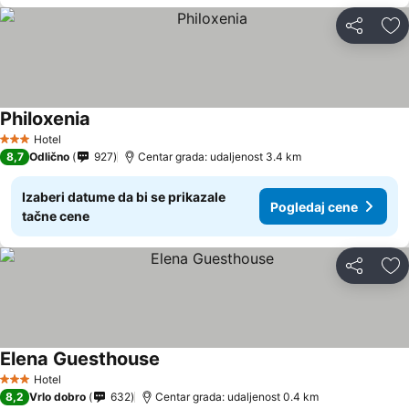
Deli
Do
Philoxenia
Hotel
3 Zvezdice
8,7
Odlično
927
Centar grada: udaljenost 3.4 km
Izaberi datume da bi se prikazale
Pogledaj cene
tačne cene
Deli
Do
Elena Guesthouse
Hotel
3 Zvezdice
8,2
Vrlo dobro
632
Centar grada: udaljenost 0.4 km