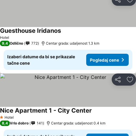
Deli
Do
Guesthouse Iridanos
Hotel
9,4
Odlično
772
Centar grada: udaljenost 1.3 km
Izaberi datume da bi se prikazale
Pogledaj cene
tačne cene
Deli
Do
Nice Apartment 1 - City Center
Hotel
1 Zvezdice
8,4
Vrlo dobro
141
Centar grada: udaljenost 0.4 km