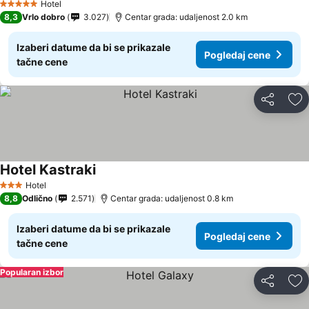
Hotel
5 Zvezdice
8,3
Vrlo dobro
3.027
Centar grada: udaljenost 2.0 km
Izaberi datume da bi se prikazale
Pogledaj cene
tačne cene
Deli
Do
Hotel Kastraki
Hotel
3 Zvezdice
8,8
Odlično
2.571
Centar grada: udaljenost 0.8 km
Izaberi datume da bi se prikazale
Pogledaj cene
tačne cene
Popularan izbor
Deli
Do