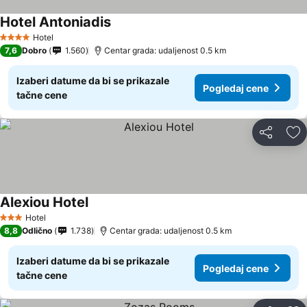
Hotel Antoniadis
Hotel
4 Zvezdice
7,6
Dobro
1.560
Centar grada: udaljenost 0.5 km
Izaberi datume da bi se prikazale
Pogledaj cene
tačne cene
Deli
Do
Alexiou Hotel
Hotel
3 Zvezdice
8,8
Odlično
1.738
Centar grada: udaljenost 0.5 km
Izaberi datume da bi se prikazale
Pogledaj cene
tačne cene