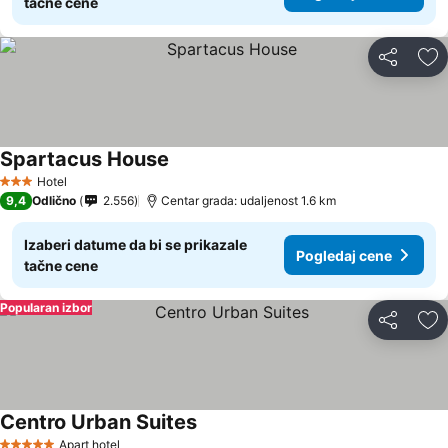
tačne cene
Deli
Do
Spartacus House
Hotel
3 Zvezdice
9,4
Odlično
2.556
Centar grada: udaljenost 1.6 km
Izaberi datume da bi se prikazale
Pogledaj cene
tačne cene
Popularan izbor
Deli
Do
Centro Urban Suites
Apart hotel