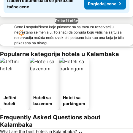
Izaberi datume da bi se prikazale
Pogledaj cene
tačne cene
Prikaži više
Cene i raspoloživost koje primamo sa sajtova za rezervaciju
neprestano se menjaju. To znači da ponuda koju vidiš na sajtu za
rezervaciju možda neće uvek biti potpuno ista kao ona koja je bila
prikazana na trivagu.
Popularne kategorije hotela u Kalambaka
Jeftini
Hoteli sa
Hoteli sa
hoteli
bazenom
parkingom
Frequently Asked Questions about
Kalambaka
What are the best hotels in Kalambaka?