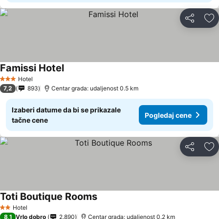
Deli
Do
Famissi Hotel
Hotel
3 Zvezdice
7,2
893
Centar grada: udaljenost 0.5 km
Izaberi datume da bi se prikazale
Pogledaj cene
tačne cene
Deli
Do
Toti Boutique Rooms
Hotel
2 Zvezdice
8,1
Vrlo dobro
2.890
Centar grada: udaljenost 0.2 km