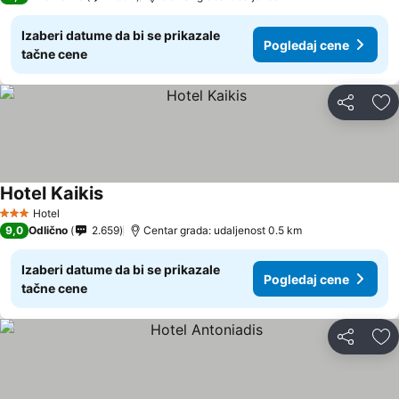
Izaberi datume da bi se prikazale
Pogledaj cene
tačne cene
Deli
Do
Hotel Kaikis
Hotel
3 Zvezdice
9,0
Odlično
2.659
Centar grada: udaljenost 0.5 km
Izaberi datume da bi se prikazale
Pogledaj cene
tačne cene
Deli
Do