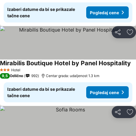
Izaberi datume da bi se prikazale
Pogledaj cene
tačne cene
Deli
Do
Mirabilis Boutique Hotel by Panel Hospitality
Hotel
3 Zvezdice
9,5
Odlično
992
Centar grada: udaljenost 1.3 km
Izaberi datume da bi se prikazale
Pogledaj cene
tačne cene
Deli
Do