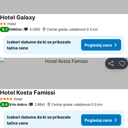
Hotel Galaxy
Hotel
2 Zvezdice
8,7
Odlično
4.065
Centar grada: udaljenost 0.3 km
Izaberi datume da bi se prikazale
Pogledaj cene
tačne cene
Deli
Do
Hotel Kosta Famissi
Hotel
4 Zvezdice
8,4
Vrlo dobro
2.884
Centar grada: udaljenost 0.5 km
Izaberi datume da bi se prikazale
Pogledaj cene
tačne cene