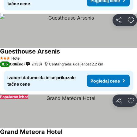
Pogledaj cene
tačne cene
Deli
Do
Guesthouse Arsenis
Hotel
3 Zvezdice
8,5
Odlično
2.138
Centar grada: udaljenost 2.2 km
Izaberi datume da bi se prikazale
Pogledaj cene
tačne cene
Popularan izbor
Deli
Do
Grand Meteora Hotel