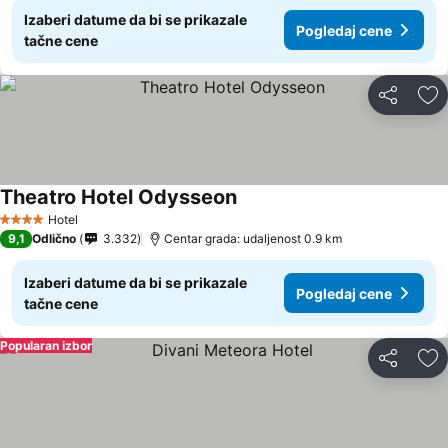
Izaberi datume da bi se prikazale
Pogledaj cene
tačne cene
Deli
Do
Theatro Hotel Odysseon
Hotel
4 Zvezdice
9,1
Odlično
3.332
Centar grada: udaljenost 0.9 km
Izaberi datume da bi se prikazale
Pogledaj cene
tačne cene
Popularan izbor
Deli
Do