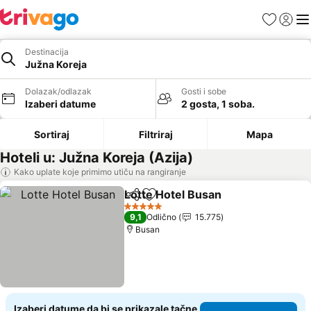
Favoriti
Prijavi
Men
Destinacija
Južna Koreja
Dolazak/odlazak
Gosti i sobe
Izaberi datume
2 gosta, 1 soba.
Sortiraj
Filtriraj
Mapa
Hoteli u: Južna Koreja (Azija)
Kako uplate koje primimo utiču na rangiranje
Lotte Hotel Busan
Deli
Dodati u favorite
5 Zvezdice
9,1
Odlično
15.775
Busan
Izaberi datume da bi se prikazale tačne