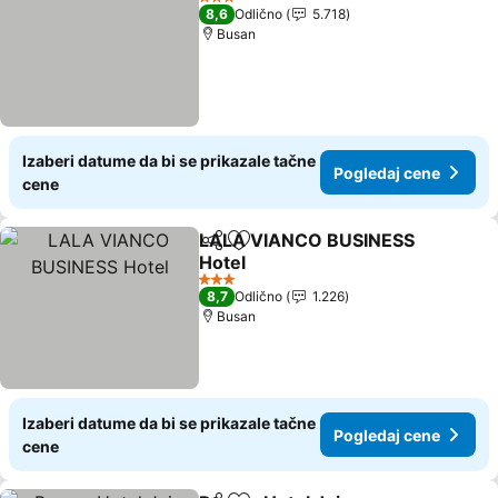
3 Zvezdice
8,6
Odlično
5.718
Busan
Izaberi datume da bi se prikazale tačne
Pogledaj cene
cene
LALA VIANCO BUSINESS
Deli
Dodati u favorite
Hotel
3 Zvezdice
8,7
Odlično
1.226
Busan
Izaberi datume da bi se prikazale tačne
Pogledaj cene
cene