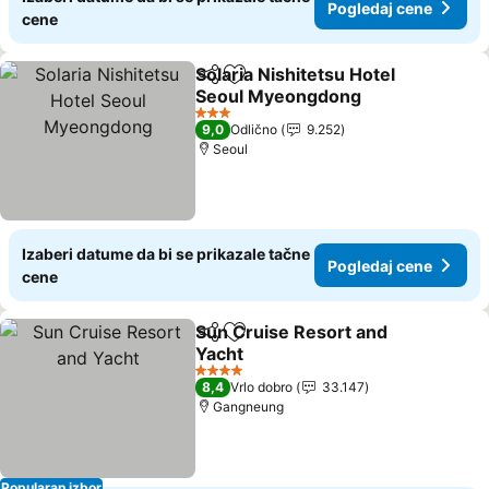
Pogledaj cene
cene
Solaria Nishitetsu Hotel
Deli
Dodati u favorite
Seoul Myeongdong
3 Zvezdice
9,0
Odlično
9.252
Seoul
Izaberi datume da bi se prikazale tačne
Pogledaj cene
cene
Sun Cruise Resort and
Deli
Dodati u favorite
Yacht
4 Zvezdice
8,4
Vrlo dobro
33.147
Gangneung
Popularan izbor