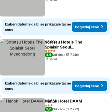
Seoul
Izaberi datume da bi se prikazale tačne
Pogledaj cene
cene
Sotetsu Hotels The
Deli
Dodati u favorite
Splaisir Seoul
Myeongdong
4 Zvezdice
8,5
Odlično
7.986
Seoul
Izaberi datume da bi se prikazale tačne
Pogledaj cene
cene
Hanok Hotel DAAM
Deli
Dodati u favorite
3 Zvezdice
9,0
Odlično
2.222