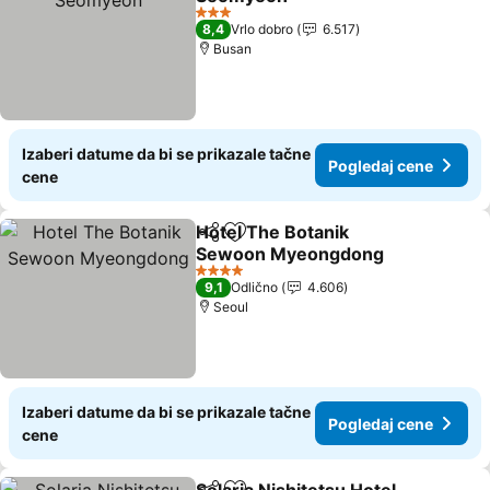
3 Zvezdice
8,4
Vrlo dobro
6.517
Busan
Izaberi datume da bi se prikazale tačne
Pogledaj cene
cene
Hotel The Botanik
Deli
Dodati u favorite
Sewoon Myeongdong
4 Zvezdice
9,1
Odlično
4.606
Seoul
Izaberi datume da bi se prikazale tačne
Pogledaj cene
cene