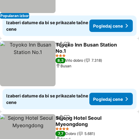
Popularan izbor
Izaberi datume da bi se prikazale tačne
Pogledaj cene
cene
Toyoko Inn Busan Station
Deli
Dodati u favorite
No.1
3 Zvezdice
8,3
Vrlo dobro
7.318
Busan
Izaberi datume da bi se prikazale tačne
Pogledaj cene
cene
Sejong Hotel Seoul
Deli
Dodati u favorite
Myeongdong
4 Zvezdice
7,7
Dobro
5.681