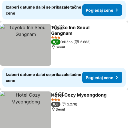
Izaberi datume da bi se prikazale tačne
Pogledaj cene
cene
Toyoko Inn Seoul
Deli
Dodati u favorite
Gangnam
3 Zvezdice
8,5
Odlično
6.683
Seoul
Izaberi datume da bi se prikazale tačne
Pogledaj cene
cene
Hotel Cozy Myeongdong
Deli
Dodati u favorite
3 Zvezdice
6,8
2.278
Seoul