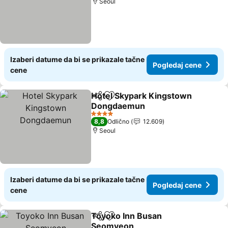
Seoul
Izaberi datume da bi se prikazale tačne
Pogledaj cene
cene
Hotel Skypark Kingstown
Deli
Dodati u favorite
Dongdaemun
4 Zvezdice
8,8
Odlično
12.609
Seoul
Izaberi datume da bi se prikazale tačne
Pogledaj cene
cene
Toyoko Inn Busan
Deli
Dodati u favorite
Seomyeon