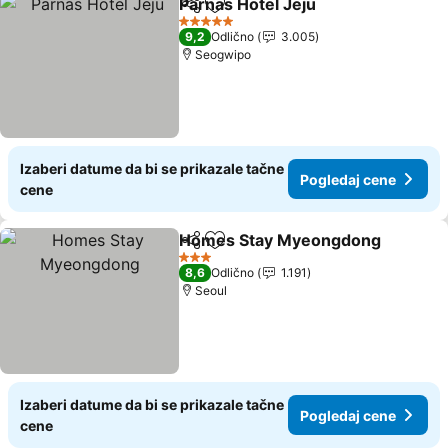
Parnas Hotel Jeju
Deli
Dodati u favorite
5 Zvezdice
9,2
Odlično
3.005
Seogwipo
Izaberi datume da bi se prikazale tačne
Pogledaj cene
cene
Homes Stay Myeongdong
Deli
Dodati u favorite
3 Zvezdice
8,6
Odlično
1.191
Seoul
Izaberi datume da bi se prikazale tačne
Pogledaj cene
cene