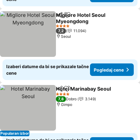
Migliore Hotel Seoul
Deli
Dodati u favorite
Myeongdong
4 Zvezdice
7,2
11.094
Seoul
Izaberi datume da bi se prikazale tačne
Pogledaj cene
cene
Hotel Marinabay Seoul
Deli
Dodati u favorite
4 Zvezdice
7,8
Dobro
3.149
Gimpo
Popularan izbor