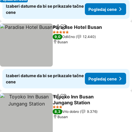
Izaberi datume da bi se prikazale tačne
Pogledaj cene
cene
Paradise Hotel Busan
Deli
Dodati u favorite
5 Zvezdice
9,0
Odlično
12.440
Busan
Izaberi datume da bi se prikazale tačne
Pogledaj cene
cene
Toyoko Inn Busan
Deli
Dodati u favorite
Jungang Station
3 Zvezdice
8,3
Vrlo dobro
9.376
Busan