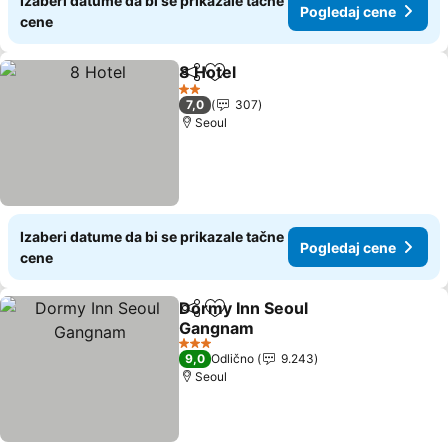
Izaberi datume da bi se prikazale tačne
Pogledaj cene
cene
8 Hotel
Deli
Dodati u favorite
2 Zvezdice
7,0
307
Seoul
Izaberi datume da bi se prikazale tačne
Pogledaj cene
cene
Dormy Inn Seoul
Deli
Dodati u favorite
Gangnam
3 Zvezdice
9,0
Odlično
9.243
Seoul