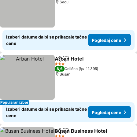
Seoul
Izaberi datume da bi se prikazale tačne
Pogledaj cene
cene
Arban Hotel
Deli
Dodati u favorite
3 Zvezdice
8,6
Odlično
11.395
Busan
Popularan izbor
Izaberi datume da bi se prikazale tačne
Pogledaj cene
cene
Busan Business Hotel
Deli
Dodati u favorite