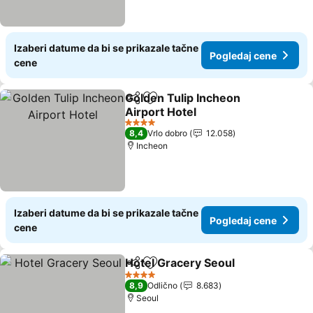
Izaberi datume da bi se prikazale tačne
Pogledaj cene
cene
Golden Tulip Incheon
Deli
Dodati u favorite
Airport Hotel
4 Zvezdice
8,4
Vrlo dobro
12.058
Incheon
Izaberi datume da bi se prikazale tačne
Pogledaj cene
cene
Hotel Gracery Seoul
Deli
Dodati u favorite
4 Zvezdice
8,9
Odlično
8.683
Seoul