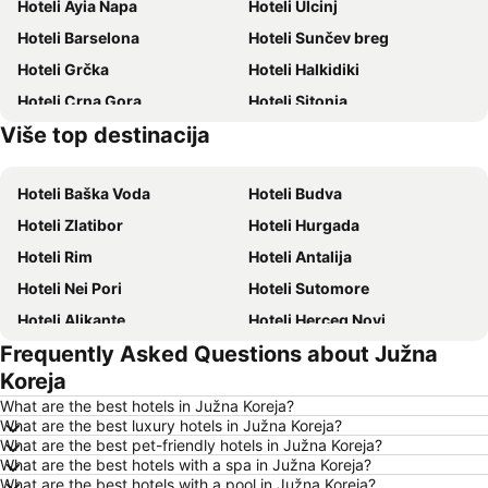
Hoteli Ayia Napa
Hoteli Ulcinj
Hoteli Barselona
Hoteli Sunčev breg
Hoteli Grčka
Hoteli Halkidiki
Hoteli Crna Gora
Hoteli Sitonia
Više top destinacija
Hoteli Majorka
Hoteli Ostrvo Tasos
Hoteli Baška Voda
Hoteli Budva
Hoteli Zlatibor
Hoteli Hurgada
Hoteli Rim
Hoteli Antalija
Hoteli Nei Pori
Hoteli Sutomore
Hoteli Alikante
Hoteli Herceg Novi
Frequently Asked Questions about Južna
Hoteli Bečići
Hoteli Algero
Koreja
Hoteli Petrovac
Hoteli Prag
What are the best hotels in Južna Koreja?
Hoteli Ohrid
Hoteli Ljoret de Mar
What are the best luxury hotels in Južna Koreja?
What are the best pet-friendly hotels in Južna Koreja?
Hoteli Atina
Hoteli Solun
What are the best hotels with a spa in Južna Koreja?
Hoteli Nica
Hoteli Krit
What are the best hotels with a pool in Južna Koreja?