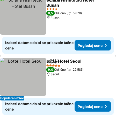
Solaria Nishitetsu Hotel
Deli
Dodati u favorite
Busan
4 Zvezdice
8,5
Odlično
5.878
Busan
Izaberi datume da bi se prikazale tačne
Pogledaj cene
cene
Lotte Hotel Seoul
Deli
Dodati u favorite
5 Zvezdice
9,0
Odlično
22.585
Seoul
Popularan izbor
Izaberi datume da bi se prikazale tačne
Pogledaj cene
cene