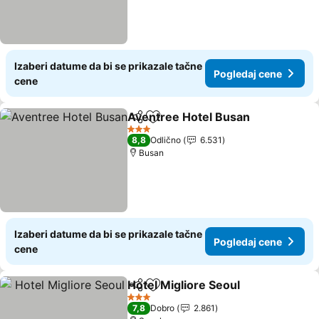
Izaberi datume da bi se prikazale tačne
Pogledaj cene
cene
Aventree Hotel Busan
Deli
Dodati u favorite
3 Zvezdice
8,8
Odlično
6.531
Busan
Izaberi datume da bi se prikazale tačne
Pogledaj cene
cene
Hotel Migliore Seoul
Deli
Dodati u favorite
3 Zvezdice
7,8
Dobro
2.861