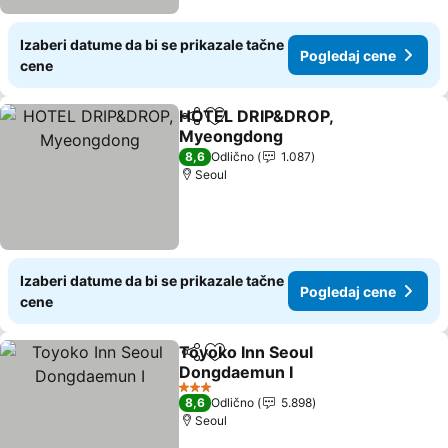
Izaberi datume da bi se prikazale tačne
Pogledaj cene
cene
HOTEL DRIP&DROP,
Deli
Dodati u favorite
Myeongdong
8,6
Odlično
1.087
Seoul
Izaberi datume da bi se prikazale tačne
Pogledaj cene
cene
Toyoko Inn Seoul
Deli
Dodati u favorite
Dongdaemun I
3 Zvezdice
8,6
Odlično
5.898
Seoul