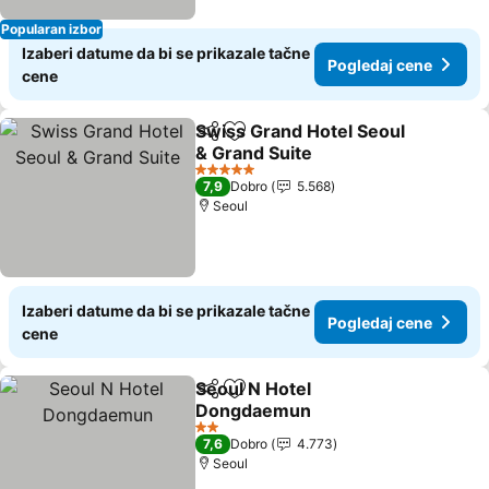
Popularan izbor
Izaberi datume da bi se prikazale tačne
Pogledaj cene
cene
Swiss Grand Hotel Seoul
Deli
Dodati u favorite
& Grand Suite
5 Zvezdice
7,9
Dobro
5.568
Seoul
Izaberi datume da bi se prikazale tačne
Pogledaj cene
cene
Seoul N Hotel
Deli
Dodati u favorite
Dongdaemun
2 Zvezdice
7,6
Dobro
4.773
Seoul