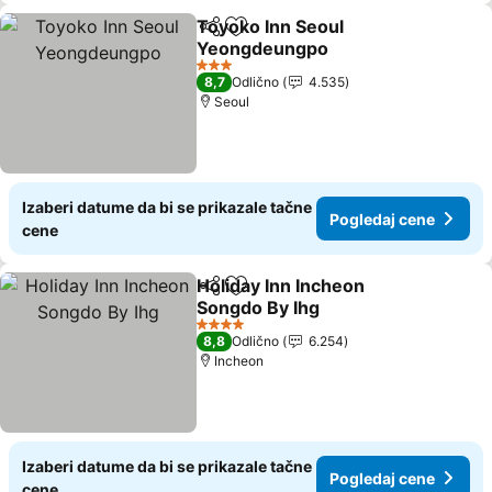
Toyoko Inn Seoul
Deli
Dodati u favorite
Yeongdeungpo
3 Zvezdice
8,7
Odlično
4.535
Seoul
Izaberi datume da bi se prikazale tačne
Pogledaj cene
cene
Holiday Inn Incheon
Deli
Dodati u favorite
Songdo By Ihg
4 Zvezdice
8,8
Odlično
6.254
Incheon
Izaberi datume da bi se prikazale tačne
Pogledaj cene
cene