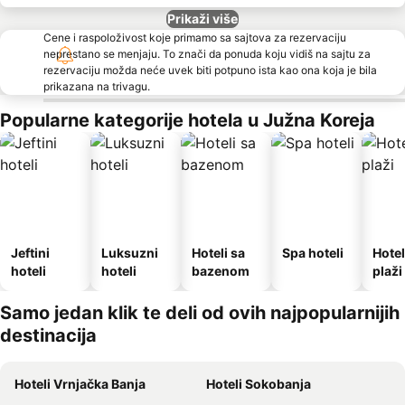
Prikaži više
Cene i raspoloživost koje primamo sa sajtova za rezervaciju
neprestano se menjaju. To znači da ponuda koju vidiš na sajtu za
rezervaciju možda neće uvek biti potpuno ista kao ona koja je bila
prikazana na trivagu.
Popularne kategorije hotela u Južna Koreja
Jeftini
Luksuzni
Hoteli sa
Spa hoteli
Hotel
hoteli
hoteli
bazenom
plaži
Samo jedan klik te deli od ovih najpopularnijih
destinacija
Hoteli Vrnjačka Banja
Hoteli Sokobanja