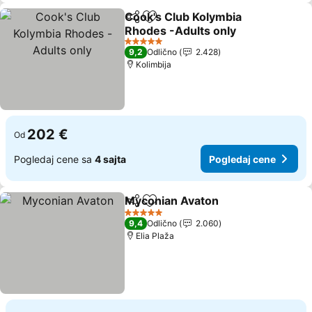
Cook's Club Kolymbia
Deli
Dodati u favorite
Rhodes -Adults only
5 Zvezdice
9,2
Odlično
2.428
Kolimbija
202 €
Od
Pogledaj cene sa
4 sajta
Pogledaj cene
Myconian Avaton
Deli
Dodati u favorite
5 Zvezdice
9,4
Odlično
2.060
Elia Plaža