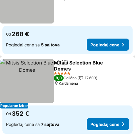
268 €
Od
Pogledaj cene sa
5 sajtova
Pogledaj cene
Mitsis Selection Blue
Deli
Dodati u favorite
Domes
5 Zvezdice
9,0
Odlično
17.603
Kardamena
Popularan izbor
352 €
Od
Pogledaj cene sa
7 sajtova
Pogledaj cene