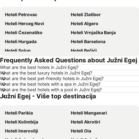
Hoteli Petrovac
Hoteli Zlatibor
Hoteli Herceg Novi
Hoteli Algero
Hoteli Ćezenatiko
Hoteli Vrnjačka Banja
Hoteli Hurgada
Hoteli Barselona
Hoteli Solun
Hoteli Bečići
Frequently Asked Questions about Južni Egej
Hoteli Hanija
Hoteli Tivat
What are the best hotels in Južni Egej?
Hoteli Nica
Hoteli Sutomore
What are the best luxury hotels in Južni Egej?
Hoteli Rim
Hoteli Nei Pori
What are the best pet-friendly hotels in Južni Egej?
What are the best hotels with a spa in Južni Egej?
Hoteli Pefkohori
Hoteli Rimini
What are the best hotels with a pool in Južni Egej?
Južni Egej - Više top destinacija
Hoteli Milano
Hoteli Hrvatsko primorje
Hoteli Majorka
Hoteli Kipar
Hoteli Parikia
Hoteli Manganari
Hoteli Sardinija
Hoteli Ostrvo Tasos
Hoteli Kolimbija
Hoteli Akrotiri
Hoteli Santorini
Hoteli Italija
Hoteli Imerovilji
Hoteli Oia
Hoteli Srbija
Hoteli Malta