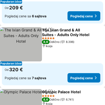
Popularan izbor
209 €
Od
Pogledaj cene sa
6 sajtova
Pogledaj cene
The Ixian Grand & All
Deli
Dodati u favorite
Suites - Adults Only Hotel
5 Zvezdice
8,6
Odlično
8.396
Iksija
Popularan izbor
320 €
Od
Pogledaj cene sa
7 sajtova
Pogledaj cene
Olympic Palace Hotel
Deli
Dodati u favorite
5 Zvezdice
8,6
Odlično
6.741
Iksija