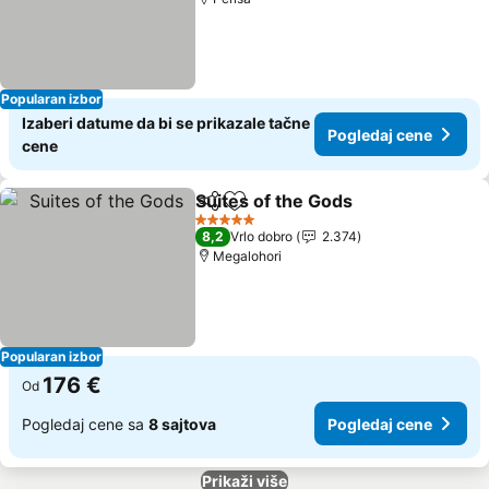
Popularan izbor
Izaberi datume da bi se prikazale tačne
Pogledaj cene
cene
Suites of the Gods
Deli
Dodati u favorite
5 Zvezdice
8,2
Vrlo dobro
2.374
Megalohori
Popularan izbor
176 €
Od
Pogledaj cene sa
8 sajtova
Pogledaj cene
Prikaži više