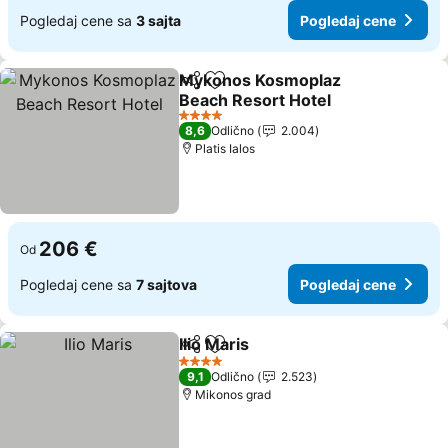
Pogledaj cene sa
3 sajta
Pogledaj cene
Mykonos Kosmoplaz
Deli
Dodati u favorite
Beach Resort Hotel
4 Zvezdice
8,6
Odlično
2.004
Platis Ialos
206 €
Od
Pogledaj cene sa
7 sajtova
Pogledaj cene
Ilio Maris
Deli
Dodati u favorite
4 Zvezdice
9,1
Odlično
2.523
Mikonos grad