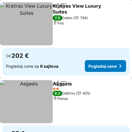
Kratiras View Luxury
Deli
Dodati u favorite
Suites
7,5
Dobro
764
Fira
202 €
Od
Pogledaj cene sa
6 sajtova
Pogledaj cene
Aegeeis
Deli
Dodati u favorite
2 Zvezdice
9,2
Odlično
625
Perisa