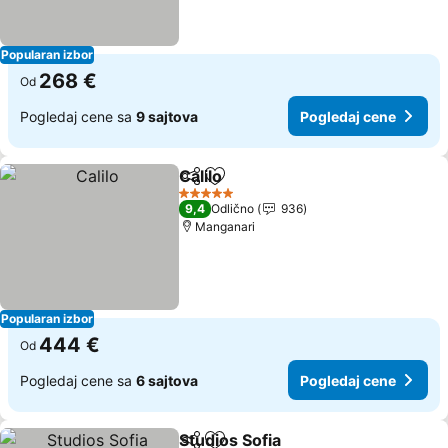
Popularan izbor
268 €
Od
Pogledaj cene sa
9 sajtova
Pogledaj cene
Calilo
Deli
Dodati u favorite
5 Zvezdice
9,4
Odlično
936
Manganari
Popularan izbor
444 €
Od
Pogledaj cene sa
6 sajtova
Pogledaj cene
Studios Sofia