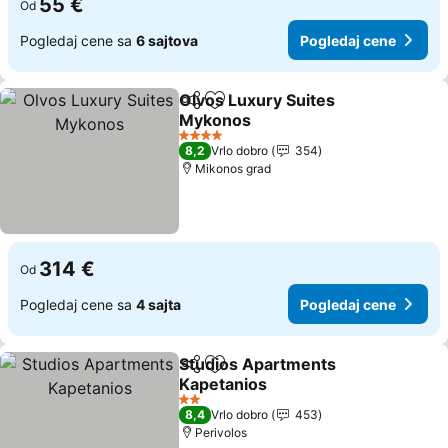
55 €
Od
Pogledaj cene sa
6 sajtova
Pogledaj cene
Olvos Luxury Suites
Deli
Dodati u favorite
Mykonos
4 Zvezdice
8,2
Vrlo dobro
354
Mikonos grad
314 €
Od
Pogledaj cene sa
4 sajta
Pogledaj cene
Studios Apartments
Deli
Dodati u favorite
Kapetanios
2 Zvezdice
8,4
Vrlo dobro
453
Perivolos