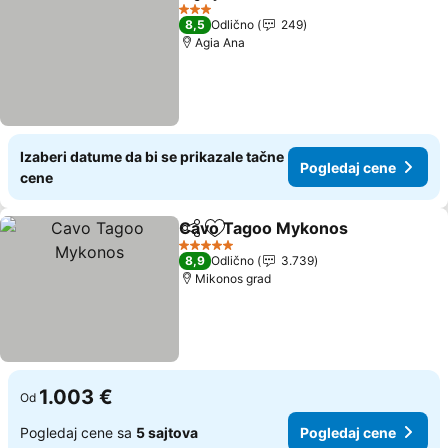
Deli
Dodati u favorite
3 Zvezdice
8,5
Odlično
249
Agia Ana
Izaberi datume da bi se prikazale tačne
Pogledaj cene
cene
Cavo Tagoo Mykonos
Deli
Dodati u favorite
5 Zvezdice
8,9
Odlično
3.739
Mikonos grad
1.003 €
Od
Pogledaj cene sa
5 sajtova
Pogledaj cene