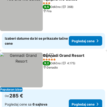
Deli
Dodati u favorite
3 Zvezdice
9,5
Odlično
368
Fira
Izaberi datume da bi se prikazale tačne
Pogledaj cene
cene
Gennadi Grand Resort
Deli
Dodati u favorite
5 Zvezdice
9,2
Odlično
4.175
Đenadio
Popularan izbor
285 €
Od
Pogledaj cene sa
6 sajtova
Pogledaj cene