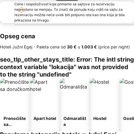
Cene i raspoloživost koje primamo sa sajtova za rezervaciju
neprestano se menjaju. To znači da ponuda koju vidiš na sajtu za
rezervaciju možda neće uvek biti potpuno ista kao ona koja je bila
prikazana na trivagu.
Opseg cena
Hoteli Južni Egej -
Paleta cena
od
‎30 €
u
‎1.003 €
(price per night)
seo_tlp_other_stays_title: Error: The intl string
context variable "lokacija" was not provided
to the string "undefined"
Prenoćište
Apart hotel
Odmarališt
Hostel
Gost
sa
a
doručkom