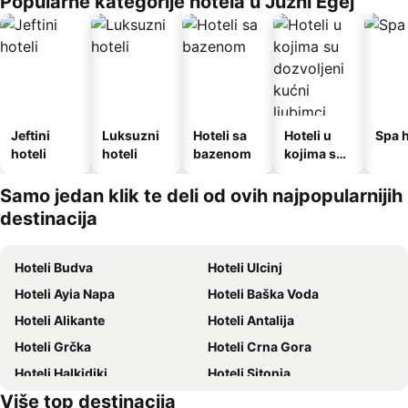
Popularne kategorije hotela u Južni Egej
Jeftini
Luksuzni
Hoteli sa
Hoteli u
Spa h
hoteli
hoteli
bazenom
kojima su
dozvoljeni
kućni
Samo jedan klik te deli od ovih najpopularnijih
ljubimci
destinacija
Hoteli Budva
Hoteli Ulcinj
Hoteli Ayia Napa
Hoteli Baška Voda
Hoteli Alikante
Hoteli Antalija
Hoteli Grčka
Hoteli Crna Gora
Hoteli Halkidiki
Hoteli Sitonia
Više top destinacija
Hoteli Krit
Hoteli Krf