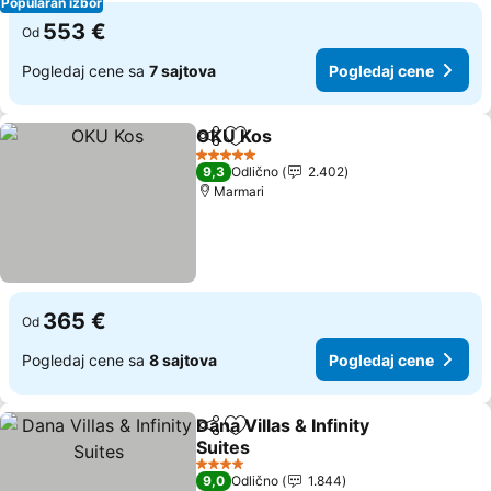
Popularan izbor
553 €
Od
Pogledaj cene sa
7 sajtova
Pogledaj cene
OKU Kos
Deli
Dodati u favorite
5 Zvezdice
9,3
Odlično
2.402
Marmari
365 €
Od
Pogledaj cene sa
8 sajtova
Pogledaj cene
Dana Villas & Infinity
Deli
Dodati u favorite
Suites
4 Zvezdice
9,0
Odlično
1.844