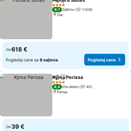
Filotera Suites
Deli
Dodati u favorite
4 Zvezdice
9,7
Odlično
1.009
Oia
618 €
Od
Pogledaj cene sa
6 sajtova
Pogledaj cene
Kýma Perissa
Deli
Dodati u favorite
4 Zvezdice
8,4
Vrlo dobro
40
Perisa
39 €
Od