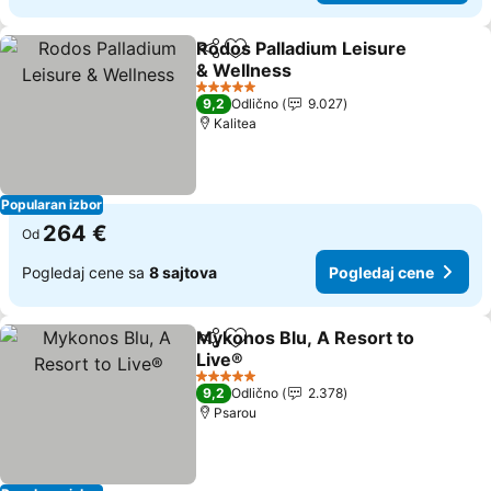
Rodos Palladium Leisure
Deli
Dodati u favorite
& Wellness
5 Zvezdice
9,2
Odlično
9.027
Kalitea
Popularan izbor
264 €
Od
Pogledaj cene sa
8 sajtova
Pogledaj cene
Mykonos Blu, A Resort to
Deli
Dodati u favorite
Live®
5 Zvezdice
9,2
Odlično
2.378
Psarou