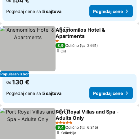
154 €
Od
Pogledaj cene sa
5 sajtova
Pogledaj cene
Anemomilos Hotel &
Deli
Dodati u favorite
Apartments
1 Zvezdice
8,9
Odlično
2.661
Oia
Popularan izbor
130 €
Od
Pogledaj cene sa
5 sajtova
Pogledaj cene
Port Royal Villas and Spa -
Deli
Dodati u favorite
Adults Only
5 Zvezdice
9,4
Odlično
6.315
Kolimbija