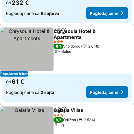
232 €
Od
Pogledaj cene sa
8 sajtova
Pogledaj cene
Chrysoula Hotel &
Deli
Dodati u favorite
Apartments
3 Zvezdice
8,1
Vrlo dobro
2.048
Kefalos
Popularan izbor
61 €
Od
Pogledaj cene sa
2 sajta
Pogledaj cene
Galatia Villas
Deli
Dodati u favorite
3 Zvezdice
8,7
Odlično
2.534
Fira