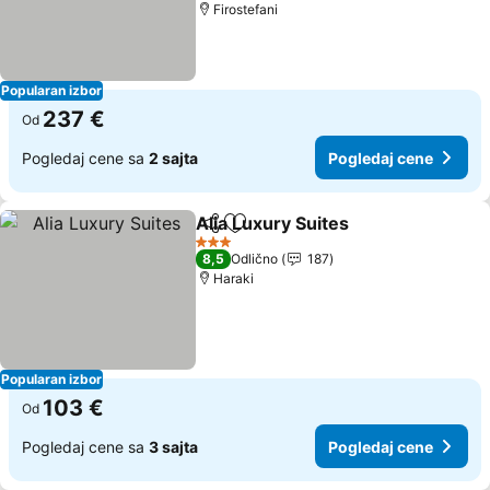
Firostefani
Popularan izbor
237 €
Od
Pogledaj cene sa
2 sajta
Pogledaj cene
Alia Luxury Suites
Deli
Dodati u favorite
3 Zvezdice
8,5
Odlično
187
Haraki
Popularan izbor
103 €
Od
Pogledaj cene sa
3 sajta
Pogledaj cene