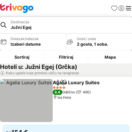
Favoriti
Prijavi
Men
Destinacija
Južni Egej
Dolazak/odlazak
Gosti i sobe
Izaberi datume
2 gosta, 1 soba.
Sortiraj
Filtriraj
Mapa
Hoteli u: Južni Egej (Grčka)
Kako uplate koje primimo utiču na rangiranje
Agalia Luxury Suites
Deli
Dodati u favorite
4 Zvezdice
9,6
Odlično
460
Ios Hora