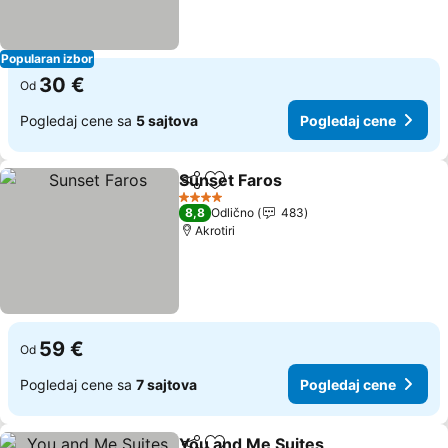
Popularan izbor
30 €
Od
Pogledaj cene sa
5 sajtova
Pogledaj cene
Sunset Faros
Deli
Dodati u favorite
4 Zvezdice
8,8
Odlično
483
Akrotiri
59 €
Od
Pogledaj cene sa
7 sajtova
Pogledaj cene
You and Me Suites