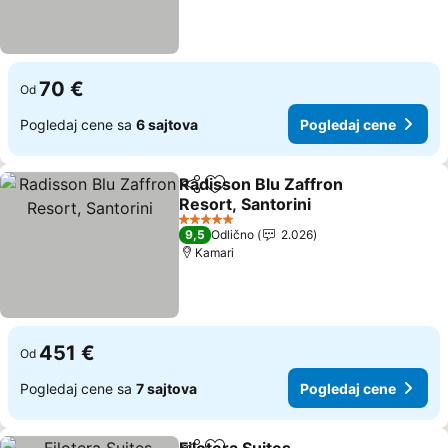
70 €
Od
Pogledaj cene sa
6 sajtova
Pogledaj cene
Radisson Blu Zaffron
Deli
Dodati u favorite
Resort, Santorini
5 Zvezdice
9,5
Odlično
2.026
Kamari
451 €
Od
Pogledaj cene sa
7 sajtova
Pogledaj cene