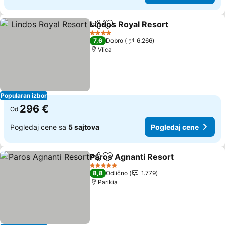
Lindos Royal Resort
Deli
Dodati u favorite
4 Zvezdice
7,6
Dobro
6.266
Vlica
Popularan izbor
296 €
Od
Pogledaj cene sa
5 sajtova
Pogledaj cene
Paros Agnanti Resort
Deli
Dodati u favorite
5 Zvezdice
8,8
Odlično
1.779
Parikia