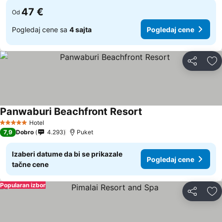
47 €
Od
Pogledaj cene sa
4 sajta
Pogledaj cene
Deli
Do
Panwaburi Beachfront Resort
Hotel
5 Zvezdice
7,9
Dobro
4.293
Puket
Izaberi datume da bi se prikazale
Pogledaj cene
tačne cene
Popularan izbor
Deli
Do