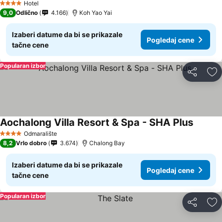
Hotel
4 Zvezdice
9,0
Odlično
4.166
Koh Yao Yai
Izaberi datume da bi se prikazale
Pogledaj cene
tačne cene
Popularan izbor
Deli
Do
Aochalong Villa Resort & Spa - SHA Plus
Odmaralište
4 Zvezdice
8,2
Vrlo dobro
3.674
Chalong Bay
Izaberi datume da bi se prikazale
Pogledaj cene
tačne cene
Popularan izbor
Deli
Do