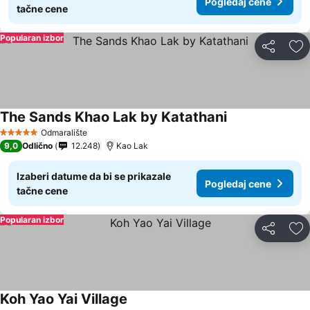
Pogledaj cene
tačne cene
Popularan izbor
Deli
Do
The Sands Khao Lak by Katathani
Odmaralište
5 Zvezdice
9,0
Odlično
12.248
Kao Lak
Izaberi datume da bi se prikazale
Pogledaj cene
tačne cene
Popularan izbor
Deli
Do
Koh Yao Yai Village