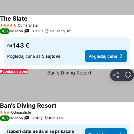
The Slate
Odmaralište
5 Zvezdice
9,3
Odlično
11.331
Nai Jang Bič
143 €
Od
Pogledaj cene sa
5 sajtova
Pogledaj cene
Popularan izbor
Deli
Do
Ban's Diving Resort
Odmaralište
3 Zvezdice
8,6
Odlično
12.161
Koh Tao
Izaberi datume da bi se prikazale