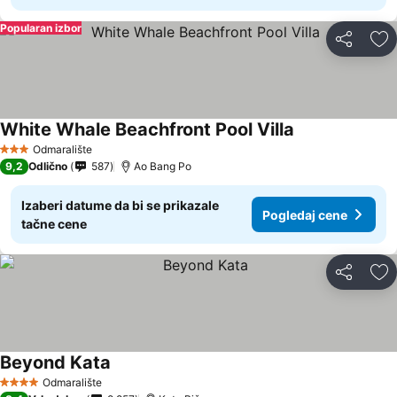
Popularan izbor
Deli
Do
White Whale Beachfront Pool Villa
Odmaralište
3 Zvezdice
9,2
Odlično
587
Ao Bang Po
Izaberi datume da bi se prikazale
Pogledaj cene
tačne cene
Deli
Do
Beyond Kata
Odmaralište
4 Zvezdice