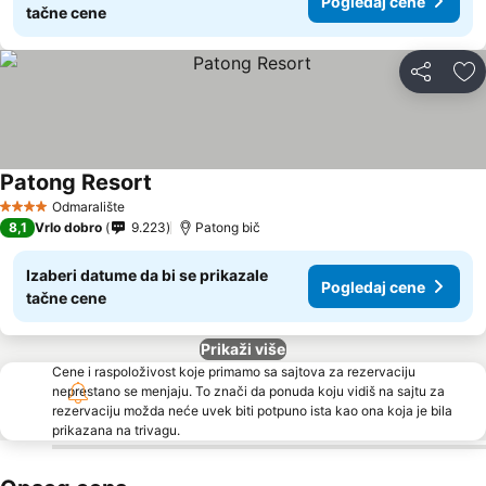
Pogledaj cene
tačne cene
Deli
Do
Patong Resort
Odmaralište
4 Zvezdice
8,1
Vrlo dobro
9.223
Patong bič
Izaberi datume da bi se prikazale
Pogledaj cene
tačne cene
Prikaži više
Cene i raspoloživost koje primamo sa sajtova za rezervaciju
neprestano se menjaju. To znači da ponuda koju vidiš na sajtu za
rezervaciju možda neće uvek biti potpuno ista kao ona koja je bila
prikazana na trivagu.