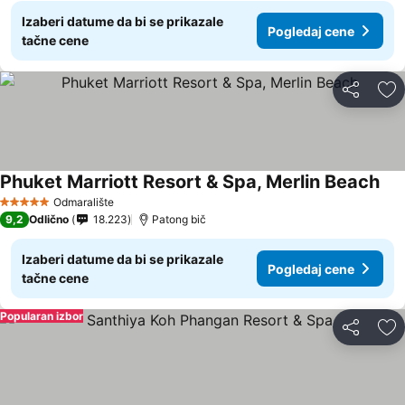
Izaberi datume da bi se prikazale
Pogledaj cene
tačne cene
Deli
Do
Phuket Marriott Resort & Spa, Merlin Beach
Odmaralište
5 Zvezdice
9,2
Odlično
18.223
Patong bič
Izaberi datume da bi se prikazale
Pogledaj cene
tačne cene
Popularan izbor
Deli
Do