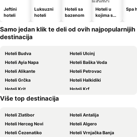
Jeftini
Luksuzni
Hoteli sa
Hoteli u
Spa h
hoteli
hoteli
bazenom
kojima su
dozvoljeni
kućni
Samo jedan klik te deli od ovih najpopularnijih
ljubimci
destinacija
Hoteli Budva
Hoteli Ulcinj
Hoteli Ayia Napa
Hoteli Baška Voda
Hoteli Alikante
Hoteli Petrovac
Hoteli Grčka
Hoteli Halkidiki
Hoteli Krit
Hoteli Krf
Više top destinacija
Hoteli Hrvatsko primorje
Hoteli Majorka
Hoteli Zlatibor
Hoteli Antalija
Hoteli Herceg Novi
Hoteli Algero
Hoteli Ćezenatiko
Hoteli Vrnjačka Banja