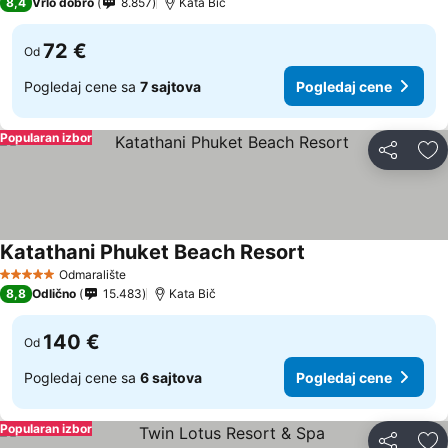
8,4
Vrlo dobro
8.857
Kata Bič
72 €
Od
Pogledaj cene sa
7 sajtova
Pogledaj cene
Popularan izbor
Deli
Do
Katathani Phuket Beach Resort
Odmaralište
5 Zvezdice
8,8
Odlično
15.483
Kata Bič
140 €
Od
Pogledaj cene sa
6 sajtova
Pogledaj cene
Popularan izbor