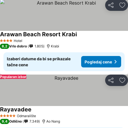
Deli
Do
Arawan Beach Resort Krabi
Hotel
4 Zvezdice
8,2
Vrlo dobro
1.805
Krabi
Izaberi datume da bi se prikazale
Pogledaj cene
tačne cene
Popularan izbor
Deli
Do
Rayavadee
Odmaralište
5 Zvezdice
9,4
Odlično
7.349
Ao Nang