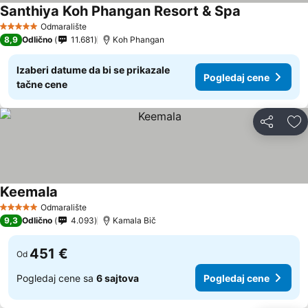
Santhiya Koh Phangan Resort & Spa
Odmaralište
5 Zvezdice
8,9
Odlično
11.681
Koh Phangan
Izaberi datume da bi se prikazale
Pogledaj cene
tačne cene
Deli
Do
Keemala
Odmaralište
5 Zvezdice
9,3
Odlično
4.093
Kamala Bič
451 €
Od
Pogledaj cene sa
6 sajtova
Pogledaj cene