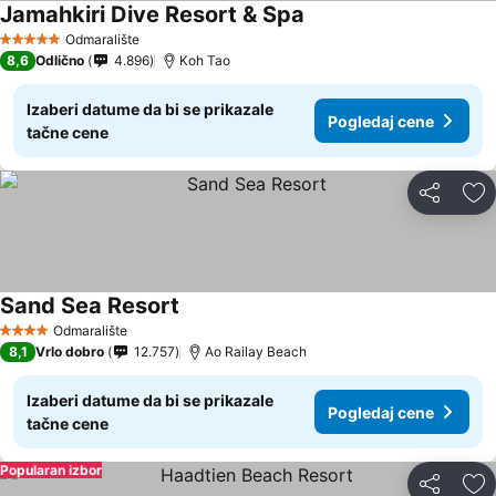
Jamahkiri Dive Resort & Spa
Odmaralište
5 Zvezdice
8,6
Odlično
4.896
Koh Tao
Izaberi datume da bi se prikazale
Pogledaj cene
tačne cene
Deli
Do
Sand Sea Resort
Odmaralište
4 Zvezdice
8,1
Vrlo dobro
12.757
Ao Railay Beach
Izaberi datume da bi se prikazale
Pogledaj cene
tačne cene
Popularan izbor
Deli
Do