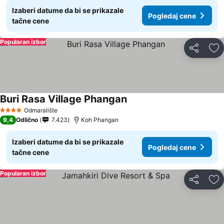
Izaberi datume da bi se prikazale
Pogledaj cene
tačne cene
Popularan izbor
Deli
Do
Buri Rasa Village Phangan
Odmaralište
4 Zvezdice
9,4
Odlično
7.423
Koh Phangan
Izaberi datume da bi se prikazale
Pogledaj cene
tačne cene
Popularan izbor
Deli
Do