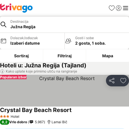
Favoriti
Prijavi
Men
Destinacija
Južna Regija
Dolazak/odlazak
Gosti i sobe
Izaberi datume
2 gosta, 1 soba.
Sortiraj
Filtriraj
Mapa
Hoteli u: Južna Regija (Tajland)
Kako uplate koje primimo utiču na rangiranje
Popularan izbor
Deli
Do
Crystal Bay Beach Resort
Hotel
3 Zvezdice
8,2
Vrlo dobro
5.967
Lamai Bič