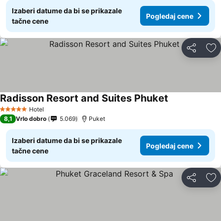
Izaberi datume da bi se prikazale
Pogledaj cene
tačne cene
Deli
Do
Radisson Resort and Suites Phuket
Hotel
5 Zvezdice
8,1
Vrlo dobro
5.069
Puket
Izaberi datume da bi se prikazale
Pogledaj cene
tačne cene
Deli
Do