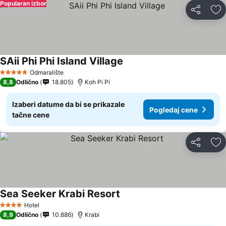
Popularan izbor
Deli
Do
SAii Phi Phi Island Village
Odmaralište
5 Zvezdice
8,8
Odlično
18.805
Koh Pi Pi
Izaberi datume da bi se prikazale
Pogledaj cene
tačne cene
Deli
Do
Sea Seeker Krabi Resort
Hotel
4 Zvezdice
8,9
Odlično
10.886
Krabi