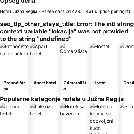
Opseg cena
Hoteli Južna Regija -
Paleta cena
od
‎47 €
u
‎451 €
(price per night)
seo_tlp_other_stays_title: Error: The intl string
context variable "lokacija" was not provided
to the string "undefined"
Prenoćište
Apart hotel
Odmarališt
Hostel
Gost
sa
a
doručkom
Popularne kategorije hotela u Južna Regija