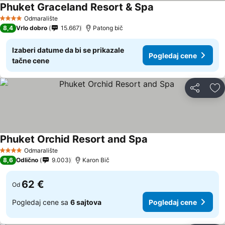
Phuket Graceland Resort & Spa
Odmaralište
4 Zvezdice
8,4
Vrlo dobro
15.667
Patong bič
Izaberi datume da bi se prikazale
Pogledaj cene
tačne cene
Deli
Do
Phuket Orchid Resort and Spa
Odmaralište
4 Zvezdice
8,6
Odlično
9.003
Karon Bič
62 €
Od
Pogledaj cene sa
6 sajtova
Pogledaj cene