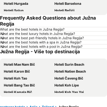
Hoteli Hurgada
Hoteli Barselona
Hoteli Solun
Hoteli Bečići
Frequently Asked Questions about Južna
Hoteli Hanija
Hoteli Tivat
Regija
Hoteli Nica
Hoteli Sutomore
What are the best hotels in Južna Regija?
Hoteli Rim
Hoteli Nei Pori
What are the best luxury hotels in Južna Regija?
What are the best pet-friendly hotels in Južna Regija?
Hoteli Pefkohori
Hoteli Rimini
What are the best hotels with a spa in Južna Regija?
Hoteli Milano
Hoteli Crna Gora
What are the best hotels with a pool in Južna Regija?
Južna Regija - Više top destinacija
Hoteli Sitonia
Hoteli Kipar
Hoteli Sardinija
Hoteli Ostrvo Tasos
Hoteli Mae Nam Bič
Hoteli Surin Beach
Hoteli Santorini
Hoteli Italija
Hoteli Karon Bič
Hoteli Natien Beach
Hoteli Srbija
Hoteli Malta
Hoteli Koh Tao
Hoteli Čaveng Bič
Hoteli Lefkada
Hoteli Ostrvo Zakintos
Hoteli Bang Tao Bič
Hoteli Koh Lipe
Hoteli Hrvatska Istra
Hoteli Antalijska provincija
Hoteli Kamala Bič
Hoteli Koh Yao Yai
Hoteli Egipat
Hoteli Tunis
Hoteli Saladan
Hoteli Kao Lak
Hoteli Kassandra Peninsula
Hoteli Turska
Hoteli Bo Phut Bič
Hoteli Klong Muang
pretraga hotela
Azija
Tajland
Južna Regija