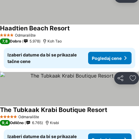
Haadtien Beach Resort
Odmaralište
4 Zvezdice
7,8
Dobro
5.978
Koh Tao
Izaberi datume da bi se prikazale
Pogledaj cene
tačne cene
Deli
Do
The Tubkaak Krabi Boutique Resort
Odmaralište
5 Zvezdice
9,4
Odlično
6.765
Krabi
Izaberi datume da bi se prikazale