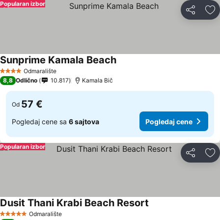
Popularan izbor
Deli
Do
Sunprime Kamala Beach
Odmaralište
4 Zvezdice
8,8
Odlično
10.817
Kamala Bič
57 €
Od
Pogledaj cene sa
6 sajtova
Pogledaj cene
Popularan izbor
Deli
Do
Dusit Thani Krabi Beach Resort
Odmaralište
5 Zvezdice