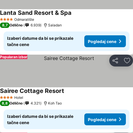
Lanta Sand Resort & Spa
Odmaralište
4 Zvezdice
8,7
Odlično
6.939
Saladan
Izaberi datume da bi se prikazale
Pogledaj cene
tačne cene
Popularan izbor
Deli
Do
Sairee Cottage Resort
Hotel
4 Zvezdice
8,8
Odlično
4.321
Koh Tao
Izaberi datume da bi se prikazale
Pogledaj cene
tačne cene