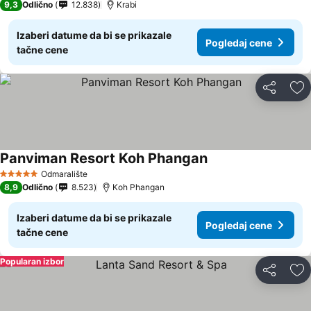
9,3
Odlično
12.838
Krabi
Izaberi datume da bi se prikazale
Pogledaj cene
tačne cene
Deli
Do
Panviman Resort Koh Phangan
Odmaralište
5 Zvezdice
8,9
Odlično
8.523
Koh Phangan
Izaberi datume da bi se prikazale
Pogledaj cene
tačne cene
Popularan izbor
Deli
Do