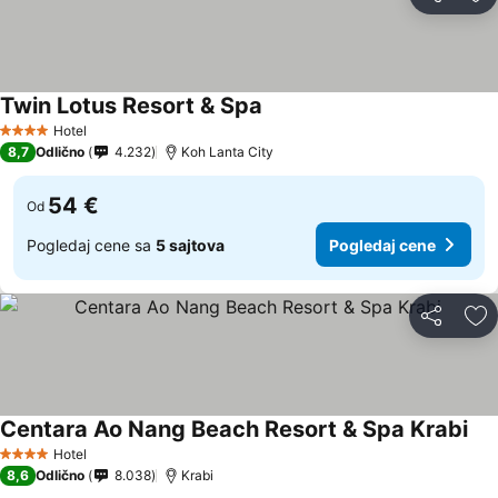
Deli
Do
Twin Lotus Resort & Spa
Hotel
4 Zvezdice
8,7
Odlično
4.232
Koh Lanta City
54 €
Od
Pogledaj cene sa
5 sajtova
Pogledaj cene
Deli
Do
Centara Ao Nang Beach Resort & Spa Krabi
Hotel
4 Zvezdice
8,6
Odlično
8.038
Krabi