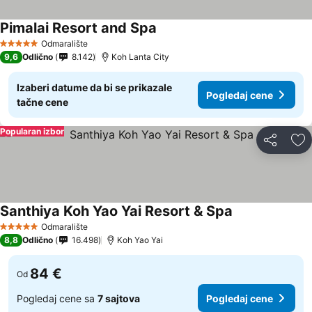
Pimalai Resort and Spa
Odmaralište
5 Zvezdice
9,6
Odlično
8.142
Koh Lanta City
Izaberi datume da bi se prikazale
Pogledaj cene
tačne cene
Popularan izbor
Deli
Do
Santhiya Koh Yao Yai Resort & Spa
Odmaralište
5 Zvezdice
8,8
Odlično
16.498
Koh Yao Yai
84 €
Od
Pogledaj cene sa
7 sajtova
Pogledaj cene