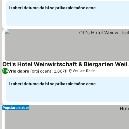
Izaberi datume da bi se prikazale tačne cene
Ott's Hotel Weinwirtschaft & Biergarten Weil
Vrlo dobro
(broj ocena: 2.867)
8,4
Weil am Rhein
Izaberi datume da bi se prikazale tačne cene
Popularan izbor