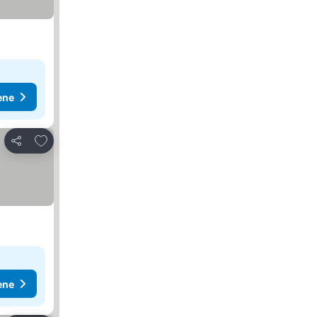
ene
Dodati u favorite
Deli
ene