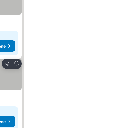
ene
Dodati u favorite
Deli
ene