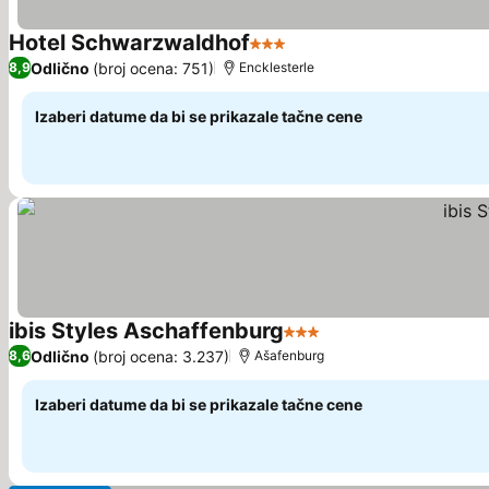
Hotel Schwarzwaldhof
3 Zvezdice
Pogledaj cene
Odlično
(broj ocena: 751)
8,9
Encklesterle
Izaberi datume da bi se prikazale tačne cene
ibis Styles Aschaffenburg
3 Zvezdice
Pogledaj cene
Odlično
(broj ocena: 3.237)
8,6
Ašafenburg
Izaberi datume da bi se prikazale tačne cene