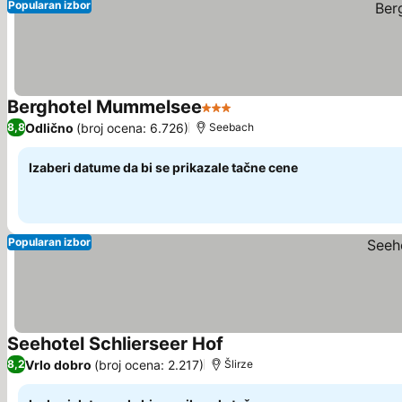
Popularan izbor
Berghotel Mummelsee
3 Zvezdice
Pogledaj cene
Odlično
(broj ocena: 6.726)
8,8
Seebach
Izaberi datume da bi se prikazale tačne cene
Popularan izbor
Seehotel Schlierseer Hof
Pogledaj cene
Vrlo dobro
(broj ocena: 2.217)
8,2
Šlirze