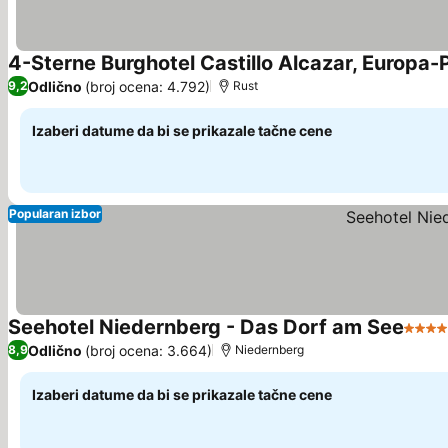
4-Sterne Burghotel Castillo Alcazar, Europa-
Odlično
(broj ocena: 4.792)
9,2
Rust
Izaberi datume da bi se prikazale tačne cene
Popularan izbor
Seehotel Niedernberg - Das Dorf am See
4 Zve
Odlično
(broj ocena: 3.664)
8,9
Niedernberg
Izaberi datume da bi se prikazale tačne cene