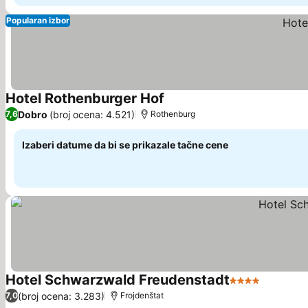
Popularan izbor
Hotel Rothenburger Hof
Pogledaj cene
Dobro
(broj ocena: 4.521)
7,6
Rothenburg
Izaberi datume da bi se prikazale tačne cene
Hotel Schwarzwald Freudenstadt
4 Zvezdice
Pogledaj
(broj ocena: 3.283)
7,0
Frojdenštat