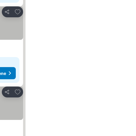
Dodati u favorite
Deli
ene
Dodati u favorite
Deli