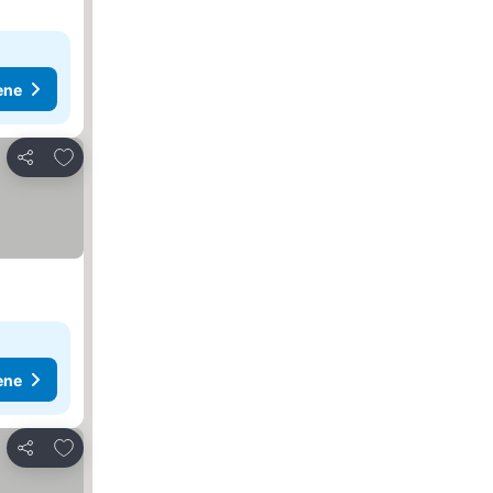
ene
Dodati u favorite
Deli
ene
Dodati u favorite
Deli