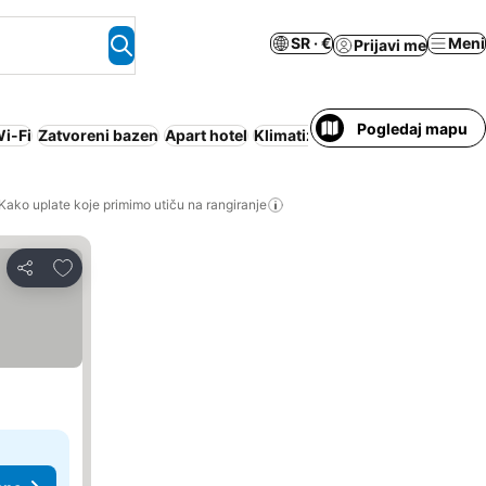
SR · €
Meni
Prijavi me
Pogledaj mapu
i-Fi
Zatvoreni bazen
Apart hotel
Klimatizacija
Dozvoljeni kućni 
Kako uplate koje primimo utiču na rangiranje
Dodati u favorite
Deli