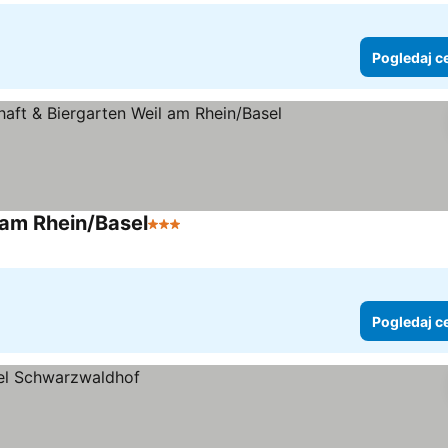
Pogledaj c
 am Rhein/Basel
3 Zvezdice
Pogledaj cene
Pogledaj c