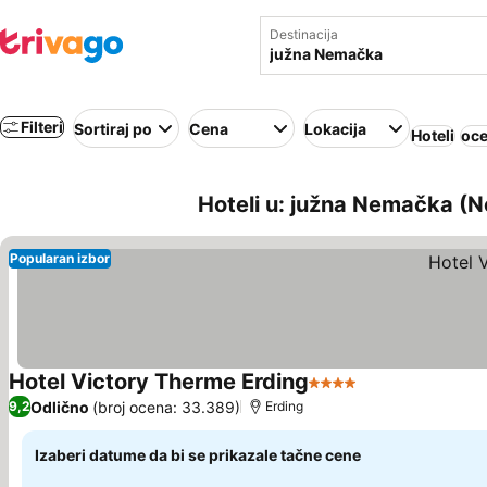
Destinacija
Filteri
Sortiraj po
Cena
Lokacija
Hoteli
oce
Hoteli u: južna Nemačka (
Popularan izbor
Hotel Victory Therme Erding
4 Zvezdice
Pogledaj cene
Odlično
(broj ocena: 33.389)
9,2
Erding
Izaberi datume da bi se prikazale tačne cene