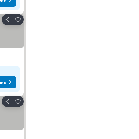
ene
Dodati u favorite
Deli
ene
Dodati u favorite
Deli