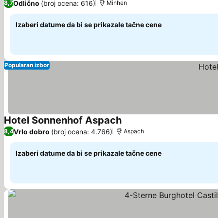
Odlično
(broj ocena: 616)
8,7
Minhen
Izaberi datume da bi se prikazale tačne cene
Popularan izbor
Hotel Sonnenhof Aspach
Pogledaj cene
Vrlo dobro
(broj ocena: 4.766)
8,4
Aspach
Izaberi datume da bi se prikazale tačne cene