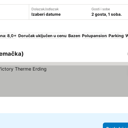
Dolazak/odlazak
Gosti i sobe
Izaberi datume
2 gosta, 1 soba.
na: 8,0+
Doručak uključen u cenu
Bazen
Polupansion
Parking
W
Nemačka)