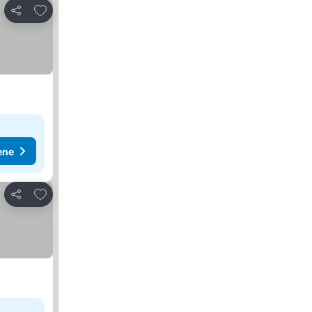
Dodati u favorite
Deli
ene
Dodati u favorite
Deli