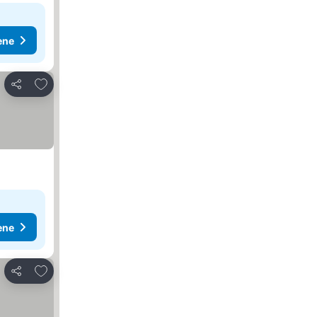
ene
Dodati u favorite
Deli
ene
Dodati u favorite
Deli