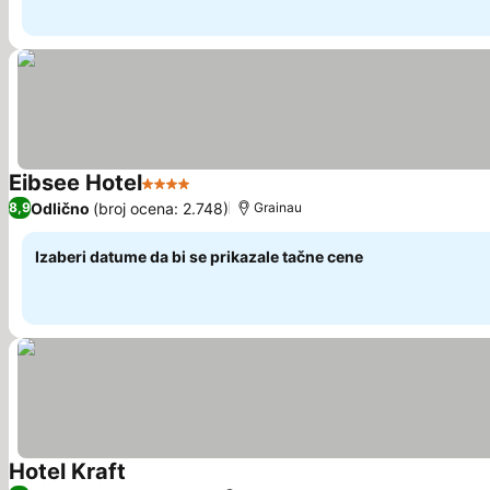
Eibsee Hotel
4 Zvezdice
Pogledaj cene
Odlično
(broj ocena: 2.748)
8,9
Grainau
Izaberi datume da bi se prikazale tačne cene
Hotel Kraft
Pogledaj cene