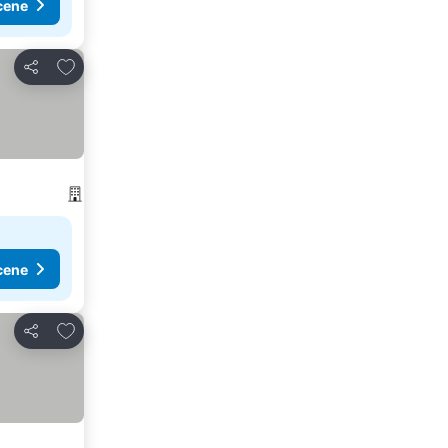
cene
Dodati u favorite
Deli
cene
Dodati u favorite
Deli