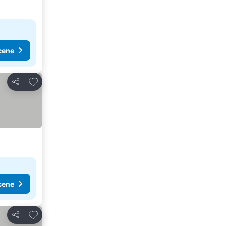
cene
Dodati u favorite
Deli
cene
Dodati u favorite
Deli