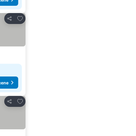
Dodati u favorite
Deli
cene
Dodati u favorite
Deli