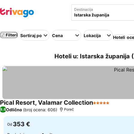
Destinacija
Filteri
Sortiraj po
Cena
Lokacija
Hoteli
oce
Hoteli u: Istarska županija
Pical Resort, Valamar Collection
5 Zvezdice
Odlično
(broj ocena: 606)
9,6
Poreč
353 €
Od