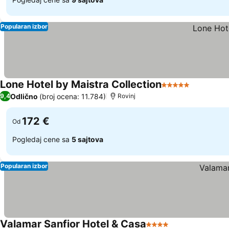
Popularan izbor
Lone Hotel by Maistra Collection
5 Zvezdice
Odlično
(broj ocena: 11.784)
9,4
Rovinj
172 €
Od
Pogledaj cene sa
5 sajtova
Popularan izbor
Valamar Sanfior Hotel & Casa