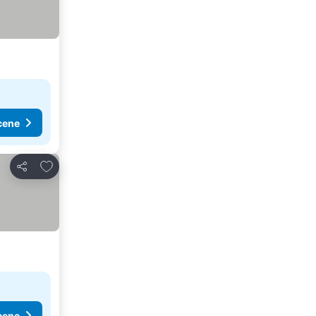
cene
Dodati u favorite
Deli
cene