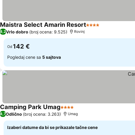
Maistra Select Amarin Resort
4 Zvezdice
Vrlo dobro
(broj ocena: 9.525)
8,2
Rovinj
142 €
Od
Pogledaj cene sa
5 sajtova
Camping Park Umag
4 Zvezdice
Odlično
(broj ocena: 3.263)
8,7
Umag
Izaberi datume da bi se prikazale tačne cene