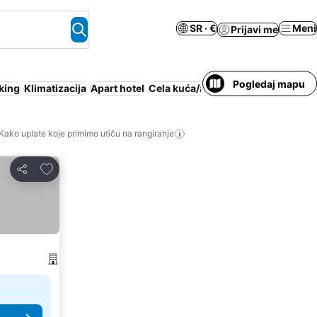
SR · €
Meni
Prijavi me
Pogledaj mapu
king
Klimatizacija
Apart hotel
Cela kuća/apartman
Besplatno otk
Kako uplate koje primimo utiču na rangiranje
Dodati u favorite
Deli