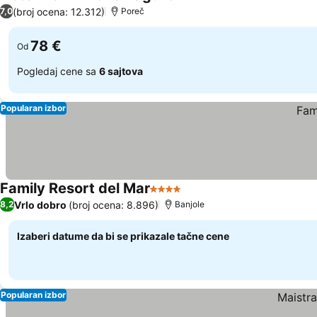
2 Zvezdice
(broj ocena: 12.312)
7,0
Poreč
78 €
Od
Pogledaj cene sa
6 sajtova
Popularan izbor
Family Resort del Mar
4 Zvezdice
Vrlo dobro
(broj ocena: 8.896)
8,2
Banjole
Izaberi datume da bi se prikazale tačne cene
Popularan izbor