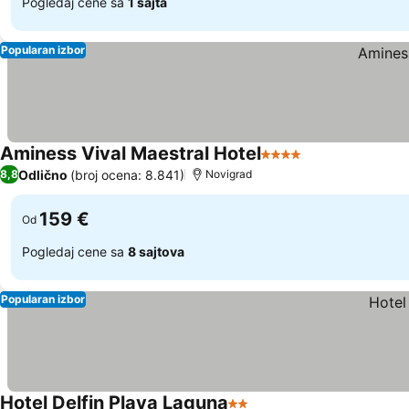
Pogledaj cene sa
1 sajta
Popularan izbor
Aminess Vival Maestral Hotel
4 Zvezdice
Odlično
(broj ocena: 8.841)
8,8
Novigrad
159 €
Od
Pogledaj cene sa
8 sajtova
Popularan izbor
Hotel Delfin Plava Laguna