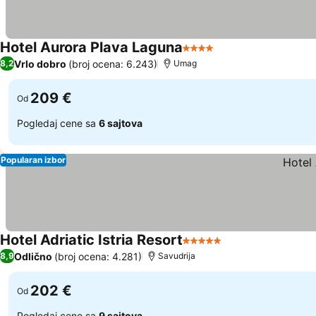
Hotel Aurora Plava Laguna
4 Zvezdice
Vrlo dobro
(broj ocena: 6.243)
8,2
Umag
209 €
Od
Pogledaj cene sa
6 sajtova
Popularan izbor
Hotel Adriatic Istria Resort
5 Zvezdice
Odlično
(broj ocena: 4.281)
8,9
Savudrija
202 €
Od
Pogledaj cene sa
9 sajtova