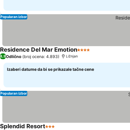
Popularan izbor
Residence Del Mar Emotion
4 Zvezdice
Odlično
(broj ocena: 4.893)
8,9
Ližnjan
Izaberi datume da bi se prikazale tačne cene
Popularan izbor
Splendid Resort
3 Zvezdice