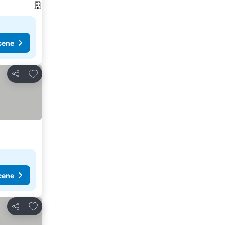
cene
Dodati u favorite
Deli
cene
Dodati u favorite
Deli