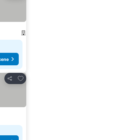
cene
Dodati u favorite
Deli