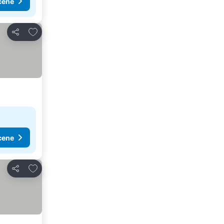
cene
Dodati u favorite
Deli
cene
Dodati u favorite
Deli