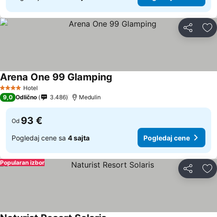
Deli
Do
Arena One 99 Glamping
Hotel
4 Zvezdice
9,0
Odlično
3.486
Medulin
93 €
Od
Pogledaj cene sa
4 sajta
Pogledaj cene
Popularan izbor
Deli
Do