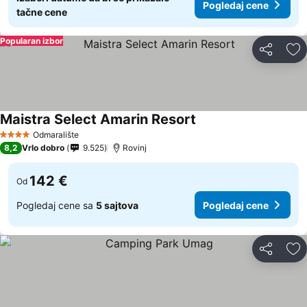
Pogledaj cene
tačne cene
Popularan izbor
Deli
Do
Maistra Select Amarin Resort
Odmaralište
4 Zvezdice
8,2
Vrlo dobro
9.525
Rovinj
142 €
Od
Pogledaj cene sa
5 sajtova
Pogledaj cene
Deli
Do