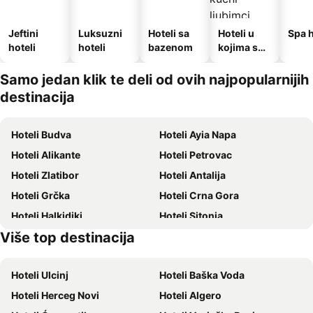
Jeftini
Luksuzni
Hoteli sa
Hoteli u
Spa h
hoteli
hoteli
bazenom
kojima su
dozvoljeni
kućni
Samo jedan klik te deli od ovih najpopularnijih
ljubimci
destinacija
Hoteli Budva
Hoteli Ayia Napa
Hoteli Alikante
Hoteli Petrovac
Hoteli Zlatibor
Hoteli Antalija
Hoteli Grčka
Hoteli Crna Gora
Hoteli Halkidiki
Hoteli Sitonia
Više top destinacija
Hoteli Krf
Hoteli Hrvatsko primorje
Hoteli Ulcinj
Hoteli Baška Voda
Hoteli Herceg Novi
Hoteli Algero