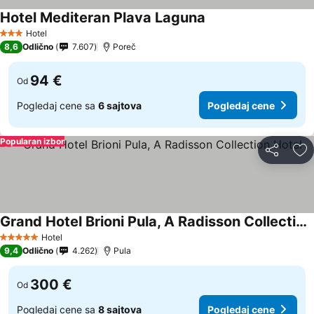
Hotel Mediteran Plava Laguna
Hotel
3 Zvezdice
8,6
Odlično
7.607
Poreč
94 €
Od
Pogledaj cene sa
6 sajtova
Pogledaj cene
Popularan izbor
Deli
Do
Grand Hotel Brioni Pula, A Radisson Collection Hotel
Hotel
5 Zvezdice
9,4
Odlično
4.262
Pula
300 €
Od
Pogledaj cene sa
8 sajtova
Pogledaj cene