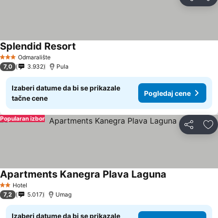
Deli
Do
Splendid Resort
Odmaralište
3 Zvezdice
7,0
3.932
Pula
Izaberi datume da bi se prikazale
Pogledaj cene
tačne cene
Popularan izbor
Deli
Do
Apartments Kanegra Plava Laguna
Hotel
2 Zvezdice
7,2
5.017
Umag
Izaberi datume da bi se prikazale