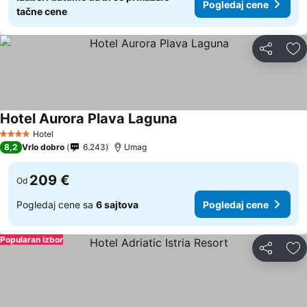
Pogledaj cene
tačne cene
Deli
Do
Hotel Aurora Plava Laguna
Hotel
4 Zvezdice
8,2
Vrlo dobro
6.243
Umag
209 €
Od
Pogledaj cene sa
6 sajtova
Pogledaj cene
Popularan izbor
Deli
Do