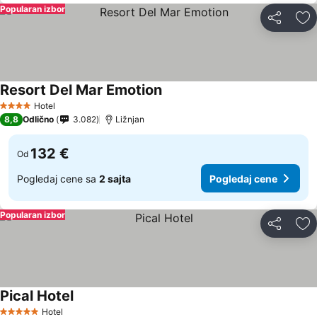
Popularan izbor
Deli
Do
Resort Del Mar Emotion
Hotel
4 Zvezdice
8,8
Odlično
3.082
Ližnjan
132 €
Od
Pogledaj cene sa
2 sajta
Pogledaj cene
Popularan izbor
Deli
Do
Pical Hotel
Hotel
5 Zvezdice