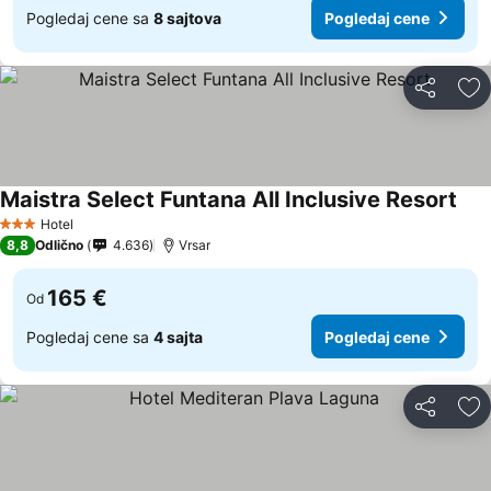
Pogledaj cene sa
8 sajtova
Pogledaj cene
Deli
Do
Maistra Select Funtana All Inclusive Resort
Hotel
3 Zvezdice
8,8
Odlično
4.636
Vrsar
165 €
Od
Pogledaj cene sa
4 sajta
Pogledaj cene
Deli
Do