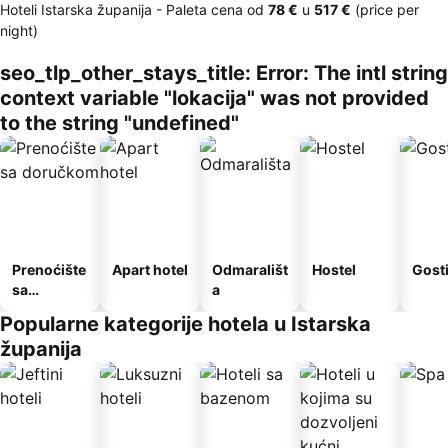
Hoteli Istarska županija -
Paleta cena
od
‎78 €
u
‎517 €
(price per
night)
seo_tlp_other_stays_title: Error: The intl string
context variable "lokacija" was not provided
to the string "undefined"
Prenoćište
Apart hotel
Odmarališt
Hostel
Gost
sa
a
doručkom
Popularne kategorije hotela u Istarska
županija