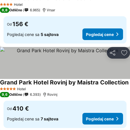
Hotel
4 Zvezdice
8,8
Odlično
6.965
Vrsar
156 €
Od
Pogledaj cene sa
5 sajtova
Pogledaj cene
Deli
Do
Grand Park Hotel Rovinj by Maistra Collection
Hotel
5 Zvezdice
9,6
Odlično
6.393
Rovinj
410 €
Od
Pogledaj cene sa
7 sajtova
Pogledaj cene