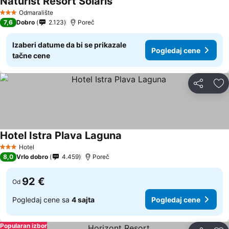
Naturist Resort Solaris
Odmaralište
3 Zvezdice
7,6
Dobro
2.123
Poreč
Izaberi datume da bi se prikazale
Pogledaj cene
tačne cene
Deli
Do
Hotel Istra Plava Laguna
Hotel
3 Zvezdice
8,0
Vrlo dobro
4.459
Poreč
92 €
Od
Pogledaj cene sa
4 sajta
Pogledaj cene
Popularan izbor