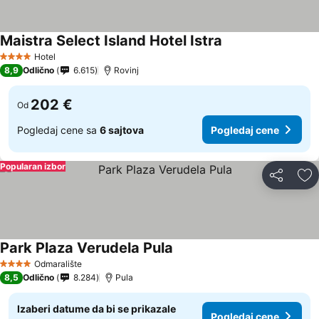
Maistra Select Island Hotel Istra
Hotel
4 Zvezdice
8,9
Odlično
6.615
Rovinj
202 €
Od
Pogledaj cene sa
6 sajtova
Pogledaj cene
Popularan izbor
Deli
Do
Park Plaza Verudela Pula
Odmaralište
4 Zvezdice
8,5
Odlično
8.284
Pula
Izaberi datume da bi se prikazale
Pogledaj cene