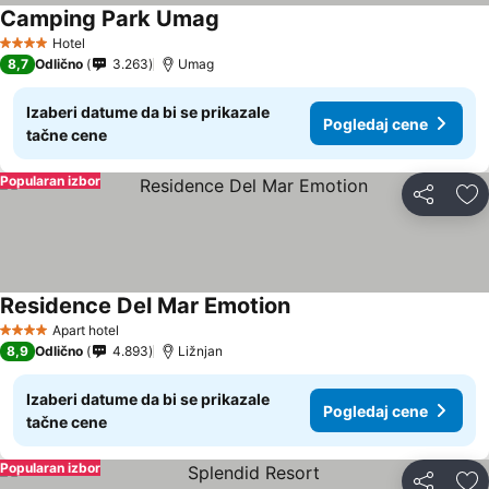
Camping Park Umag
Hotel
4 Zvezdice
8,7
Odlično
3.263
Umag
Izaberi datume da bi se prikazale
Pogledaj cene
tačne cene
Popularan izbor
Deli
Do
Residence Del Mar Emotion
Apart hotel
4 Zvezdice
8,9
Odlično
4.893
Ližnjan
Izaberi datume da bi se prikazale
Pogledaj cene
tačne cene
Popularan izbor