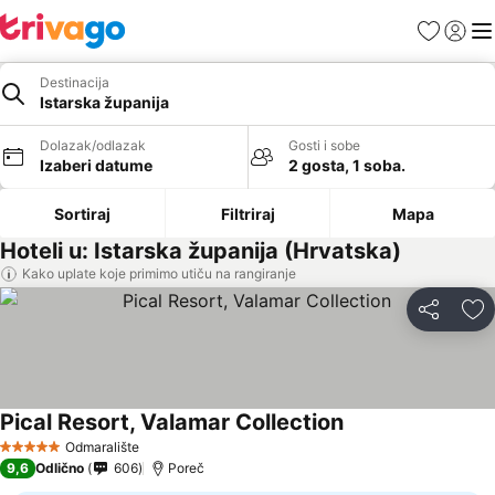
Favoriti
Prijavi
Men
Destinacija
Istarska županija
Dolazak/odlazak
Gosti i sobe
Izaberi datume
2 gosta, 1 soba.
Sortiraj
Filtriraj
Mapa
Hoteli u: Istarska županija (Hrvatska)
Kako uplate koje primimo utiču na rangiranje
Deli
Do
Pical Resort, Valamar Collection
Odmaralište
5 Zvezdice
9,6
Odlično
606
Poreč