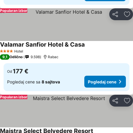
Popularan izbor
Deli
Do
Valamar Sanfior Hotel & Casa
Hotel
4 Zvezdice
9,1
Odlično
9.598
Rabac
177 €
Od
Pogledaj cene sa
8 sajtova
Pogledaj cene
Popularan izbor
Deli
Do
Maistra Select Belvedere Resort