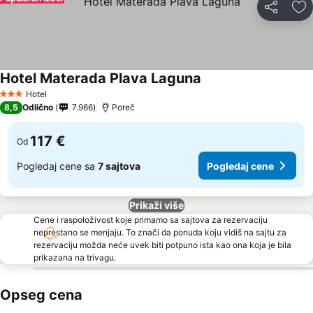
Deli
Do
Hotel Materada Plava Laguna
Hotel
3 Zvezdice
8,5
Odlično
7.966
Poreč
117 €
Od
Pogledaj cene sa
7 sajtova
Pogledaj cene
Prikaži više
Cene i raspoloživost koje primamo sa sajtova za rezervaciju
neprestano se menjaju. To znači da ponuda koju vidiš na sajtu za
rezervaciju možda neće uvek biti potpuno ista kao ona koja je bila
prikazana na trivagu.
Opseg cena