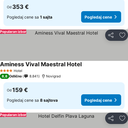
353 €
Od
Pogledaj cene sa
1 sajta
Pogledaj cene
Popularan izbor
Deli
Do
Aminess Vival Maestral Hotel
Hotel
4 Zvezdice
8,8
Odlično
8.841
Novigrad
159 €
Od
Pogledaj cene sa
8 sajtova
Pogledaj cene
Popularan izbor
Deli
Do