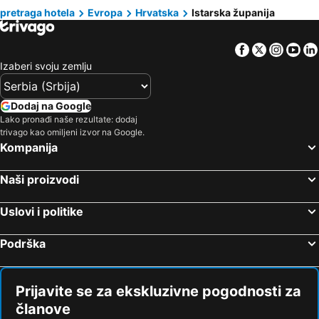
Hoteli Pazin
Hoteli Marčana
pretraga hotela
Evropa
Hrvatska
Istarska županija
Hoteli Tesalija
Hoteli Sicilija
Hoteli Vodnjan
Hoteli Kaštelir-Labinci
Facebook
Twitter
Insta
Yo
Hoteli Brtonigla
Hoteli Loborika
Izaberi svoju zemlju
Hoteli Pavićini
Hoteli Grožnjan
Hoteli Kanfanar
Hoteli Višnjan
Dodaj na Google
Hoteli Oprtalj
Hoteli Kršan
Lako pronađi naše rezultate: dodaj
trivago kao omiljeni izvor na Google.
Hoteli Barban
Hoteli Vižinada
Kompanija
Hoteli Žminj
Hoteli Veliki Brijun
Hoteli Gračišće
Hoteli Karigador
Naši proizvodi
Hoteli Sveti Lovreč
Hoteli Raša
Uslovi i politike
Hoteli Livade
Podrška
Prijavite se za ekskluzivne pogodnosti za
članove