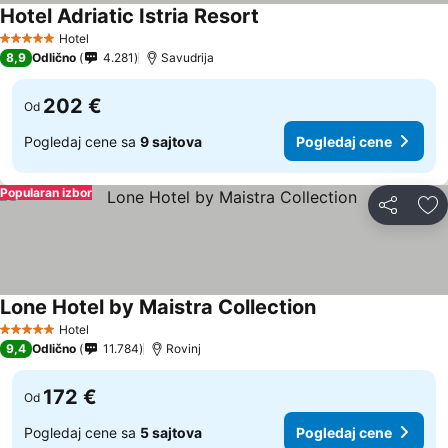
Hotel Adriatic Istria Resort
Hotel
5 Zvezdice
8,9
Odlično
4.281
Savudrija
202 €
Od
Pogledaj cene sa
9 sajtova
Pogledaj cene
Popularan izbor
Deli
Do
Lone Hotel by Maistra Collection
Hotel
5 Zvezdice
9,4
Odlično
11.784
Rovinj
172 €
Od
Pogledaj cene sa
5 sajtova
Pogledaj cene