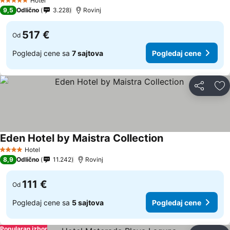
Hotel
5 Zvezdice
9,5
Odlično
3.228
Rovinj
517 €
Od
Pogledaj cene sa
7 sajtova
Pogledaj cene
Deli
Do
Eden Hotel by Maistra Collection
Hotel
4 Zvezdice
8,9
Odlično
11.242
Rovinj
111 €
Od
Pogledaj cene sa
5 sajtova
Pogledaj cene
Popularan izbor