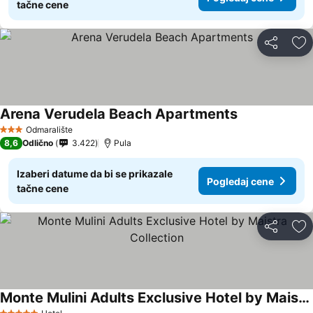
tačne cene
Deli
Do
Arena Verudela Beach Apartments
Odmaralište
3 Zvezdice
8,6
Odlično
3.422
Pula
Izaberi datume da bi se prikazale
Pogledaj cene
tačne cene
Deli
Do
Monte Mulini Adults Exclusive Hotel by Maistra Collection