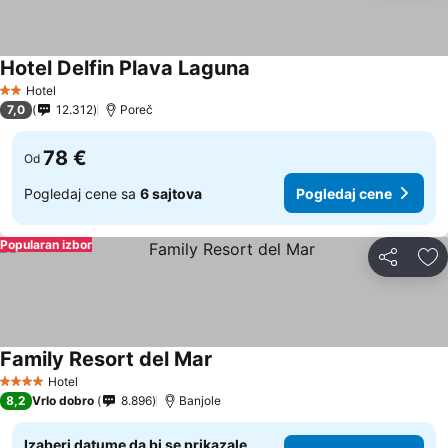
Hotel Delfin Plava Laguna
Hotel
2 Zvezdice
7,0
12.312
Poreč
78 €
Od
Pogledaj cene sa
6 sajtova
Pogledaj cene
Popularan izbor
Deli
Do
Family Resort del Mar
Hotel
4 Zvezdice
8,2
Vrlo dobro
8.896
Banjole
Izaberi datume da bi se prikazale