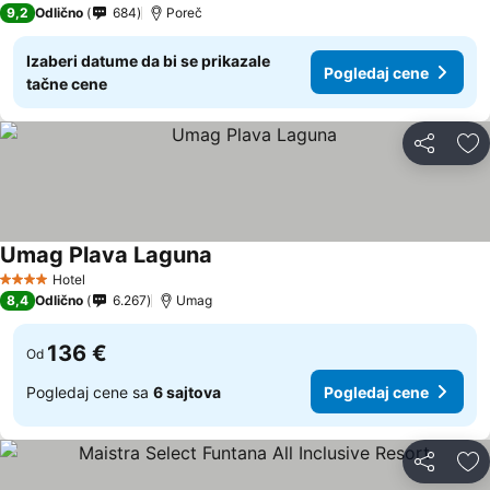
9,2
Odlično
684
Poreč
Izaberi datume da bi se prikazale
Pogledaj cene
tačne cene
Deli
Do
Umag Plava Laguna
Hotel
4 Zvezdice
8,4
Odlično
6.267
Umag
136 €
Od
Pogledaj cene sa
6 sajtova
Pogledaj cene
Deli
Do