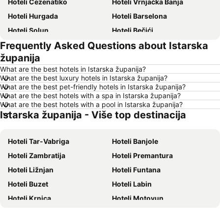
Hoteli Ćezenatiko
Hoteli Vrnjačka Banja
Hoteli Hurgada
Hoteli Barselona
Hoteli Solun
Hoteli Bečići
Frequently Asked Questions about Istarska
Hoteli Hanija
Hoteli Tivat
županija
Hoteli Nica
Hoteli Sutomore
What are the best hotels in Istarska županija?
Hoteli Rim
Hoteli Nei Pori
What are the best luxury hotels in Istarska županija?
What are the best pet-friendly hotels in Istarska županija?
Hoteli Pefkohori
Hoteli Rimini
What are the best hotels with a spa in Istarska županija?
Hoteli Milano
Hoteli Krit
What are the best hotels with a pool in Istarska županija?
Istarska županija - Više top destinacija
Hoteli Majorka
Hoteli Kipar
Hoteli Sardinija
Hoteli Ostrvo Tasos
Hoteli Tar-Vabriga
Hoteli Banjole
Hoteli Santorini
Hoteli Italija
Hoteli Zambratija
Hoteli Premantura
Hoteli Srbija
Hoteli Malta
Hoteli Ližnjan
Hoteli Funtana
Hoteli Lefkada
Hoteli Ostrvo Zakintos
Hoteli Buzet
Hoteli Labin
Hoteli Hrvatska Istra
Hoteli Antalijska provincija
Hoteli Krnica
Hoteli Motovun
Hoteli Egipat
Hoteli Tunis
Hoteli Buje
Hoteli Bale
Hoteli Kassandra Peninsula
Hoteli Turska