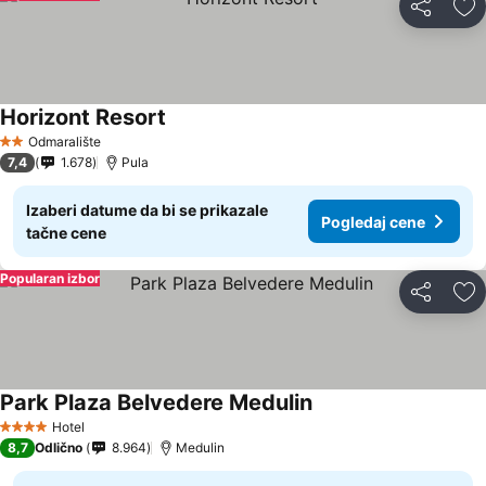
Deli
Do
Horizont Resort
Odmaralište
2 Zvezdice
7,4
1.678
Pula
Izaberi datume da bi se prikazale
Pogledaj cene
tačne cene
Popularan izbor
Deli
Do
Park Plaza Belvedere Medulin
Hotel
4 Zvezdice
8,7
Odlično
8.964
Medulin