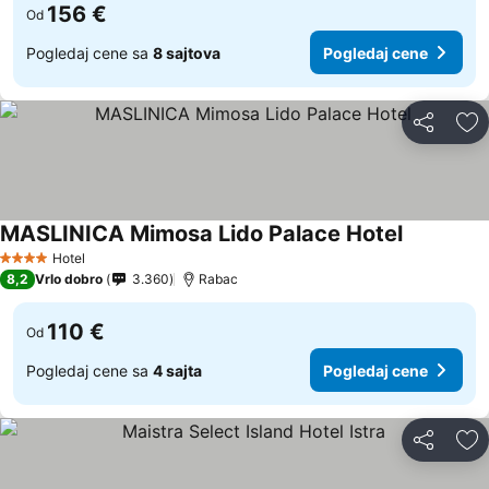
156 €
Od
Pogledaj cene sa
8 sajtova
Pogledaj cene
Deli
Do
MASLINICA Mimosa Lido Palace Hotel
Hotel
4 Zvezdice
8,2
Vrlo dobro
3.360
Rabac
110 €
Od
Pogledaj cene sa
4 sajta
Pogledaj cene
Deli
Do