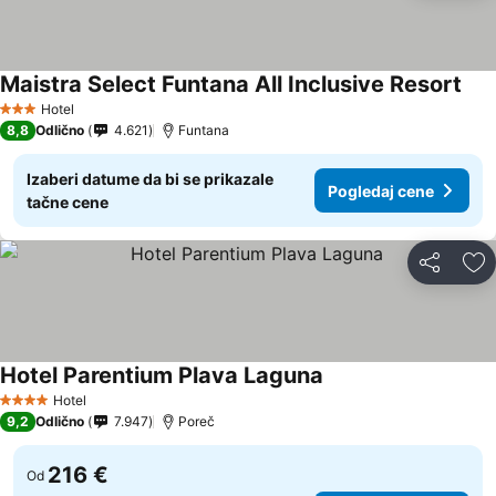
Maistra Select Funtana All Inclusive Resort
Hotel
3 Zvezdice
8,8
Odlično
4.621
Funtana
Izaberi datume da bi se prikazale
Pogledaj cene
tačne cene
Deli
Do
Hotel Parentium Plava Laguna
Hotel
4 Zvezdice
9,2
Odlično
7.947
Poreč
216 €
Od