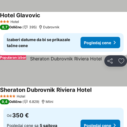
Hotel Glavovic
Hotel
3 Zvezdice
8,7
Odlično
395
Dubrovnik
Izaberi datume da bi se prikazale
Pogledaj cene
tačne cene
Popularan izbor
Deli
Do
Sheraton Dubrovnik Riviera Hotel
Hotel
5 Zvezdice
9,4
Odlično
6.829
Mlini
350 €
Od
Pogledaj cene sa
5 sajtova
Pogledaj cene