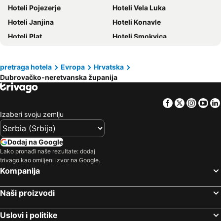
Hoteli Turska
Hoteli Pojezerje
Hoteli Tesalija
Hoteli Vela Luka
Hoteli Zadarska županija
Hoteli Janjina
Hoteli Ostrvo Paxos
Hoteli Konavle
Hoteli Plat
Hoteli Smokvica
Hoteli Prižba
Hoteli Suđurađ
Hoteli Župa dubrovačka
Hoteli Pomena
pretraga hotela
Evropa
Hrvatska
Dubrovačko-neretvanska županija
Hoteli Slivno
Hoteli Lastovo
Hoteli Blato
Hoteli Dubrovačko primorje
Facebook
Twitter
Insta
Yo
Hoteli Račišće
Hoteli Viganj
Izaberi svoju zemlju
Hoteli Kula Norinska
Hoteli Loviste
Hoteli Zavalatica
Hoteli Zažablje
Dodaj na Google
Lako pronađi naše rezultate: dodaj
trivago kao omiljeni izvor na Google.
Kompanija
Naši proizvodi
Uslovi i politike