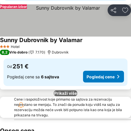
Popularan izbor
Deli
Do
Sunny Dubrovnik by Valamar
Hotel
3 Zvezdice
8,2
Vrlo dobro
7.170
Dubrovnik
251 €
Od
Pogledaj cene sa
6 sajtova
Pogledaj cene
Prikaži više
Cene i raspoloživost koje primamo sa sajtova za rezervaciju
neprestano se menjaju. To znači da ponuda koju vidiš na sajtu za
rezervaciju možda neće uvek biti potpuno ista kao ona koja je bila
prikazana na trivagu.
Opseg cena