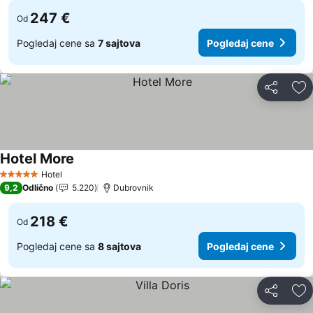
247 €
Od
Pogledaj cene sa
7 sajtova
Pogledaj cene
Deli
Do
Hotel More
Hotel
5 Zvezdice
9,2
Odlično
5.220
Dubrovnik
218 €
Od
Pogledaj cene sa
8 sajtova
Pogledaj cene
Deli
Do