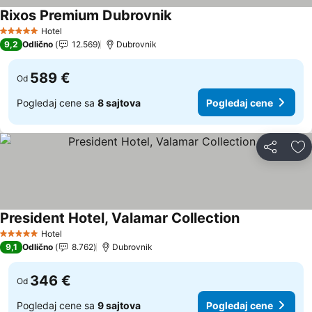
Rixos Premium Dubrovnik
Hotel
5 Zvezdice
9,2
Odlično
12.569
Dubrovnik
589 €
Od
Pogledaj cene sa
8 sajtova
Pogledaj cene
Deli
Do
President Hotel, Valamar Collection
Hotel
5 Zvezdice
9,1
Odlično
8.762
Dubrovnik
346 €
Od
Pogledaj cene sa
9 sajtova
Pogledaj cene