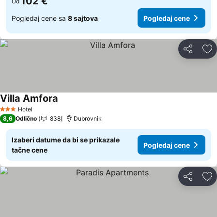
102 €
Od
Pogledaj cene sa
8 sajtova
Pogledaj cene
Deli
Do
Villa Amfora
Hotel
3 Zvezdice
8,6
Odlično
838
Dubrovnik
Izaberi datume da bi se prikazale
Pogledaj cene
tačne cene
Deli
Do