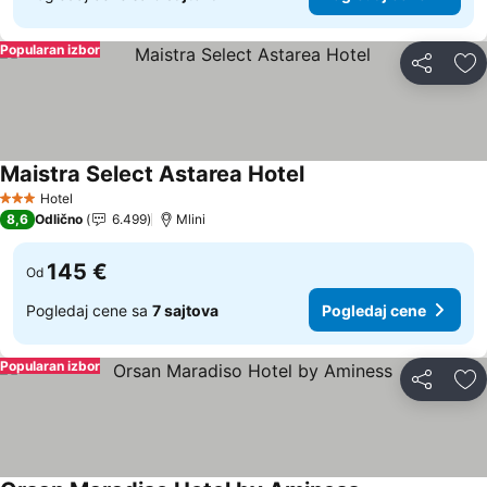
Popularan izbor
Deli
Do
Maistra Select Astarea Hotel
Hotel
3 Zvezdice
8,6
Odlično
6.499
Mlini
145 €
Od
Pogledaj cene sa
7 sajtova
Pogledaj cene
Popularan izbor
Deli
Do