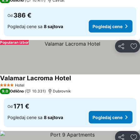
8,9
Odlično
10.417
Cavtat
386 €
Od
Pogledaj cene sa
8 sajtova
Pogledaj cene
Popularan izbor
Deli
Do
Valamar Lacroma Hotel
Hotel
4 Zvezdice
9,0
Odlično
10.331
Dubrovnik
171 €
Od
Pogledaj cene sa
8 sajtova
Pogledaj cene