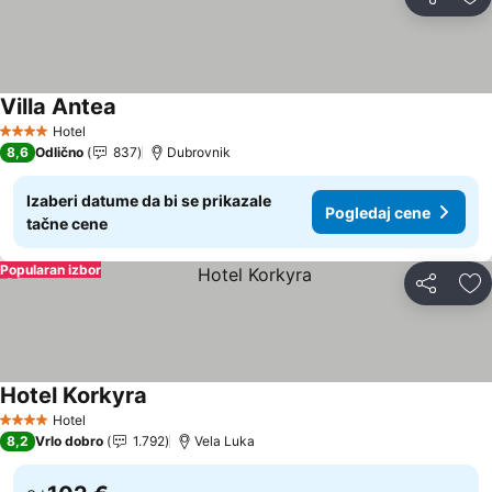
Deli
Do
Villa Antea
Hotel
4 Zvezdice
8,6
Odlično
837
Dubrovnik
Izaberi datume da bi se prikazale
Pogledaj cene
tačne cene
Popularan izbor
Deli
Do
Hotel Korkyra
Hotel
4 Zvezdice
8,2
Vrlo dobro
1.792
Vela Luka