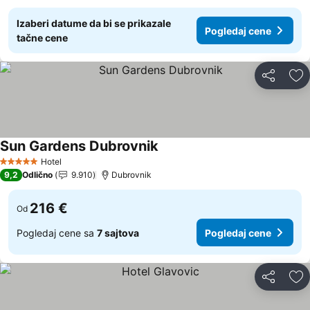
Izaberi datume da bi se prikazale
Pogledaj cene
tačne cene
Deli
Do
Sun Gardens Dubrovnik
Hotel
5 Zvezdice
9,2
Odlično
9.910
Dubrovnik
216 €
Od
Pogledaj cene sa
7 sajtova
Pogledaj cene
Deli
Do