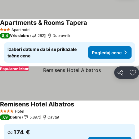
Apartments & Rooms Tapera
Apart hotel
3 Zvezdice
8,4
Vrlo dobro
262
Dubrovnik
Izaberi datume da bi se prikazale
Pogledaj cene
tačne cene
Popularan izbor
Deli
Do
Remisens Hotel Albatros
Hotel
4 Zvezdice
7,9
Dobro
5.897
Cavtat
174 €
Od