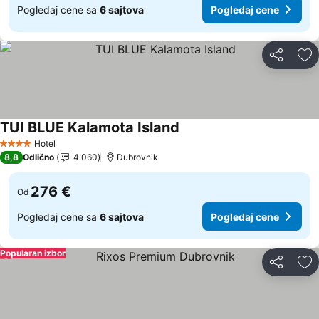
Pogledaj cene sa
6 sajtova
Pogledaj cene
Deli
Do
TUI BLUE Kalamota Island
Hotel
4 Zvezdice
8,8
Odlično
4.060
Dubrovnik
276 €
Od
Pogledaj cene sa
6 sajtova
Pogledaj cene
Popularan izbor
Deli
Do