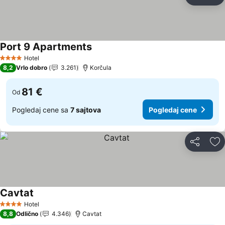
Deli
Do
Port 9 Apartments
Hotel
4 Zvezdice
8,2
Vrlo dobro
3.261
Korčula
81 €
Od
Pogledaj cene sa
7 sajtova
Pogledaj cene
Deli
Do
Cavtat
Hotel
4 Zvezdice
8,8
Odlično
4.346
Cavtat