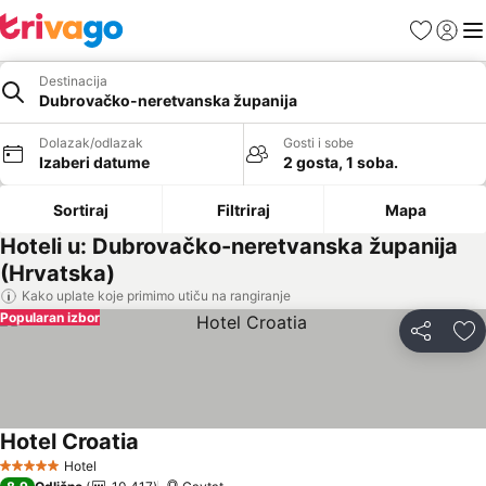
Favoriti
Prijavi
Men
Destinacija
Dubrovačko-neretvanska županija
Dolazak/odlazak
Gosti i sobe
Izaberi datume
2 gosta, 1 soba.
Sortiraj
Filtriraj
Mapa
Hoteli u: Dubrovačko-neretvanska županija
(Hrvatska)
Kako uplate koje primimo utiču na rangiranje
Popularan izbor
Deli
Do
Hotel Croatia
Hotel
5 Zvezdice