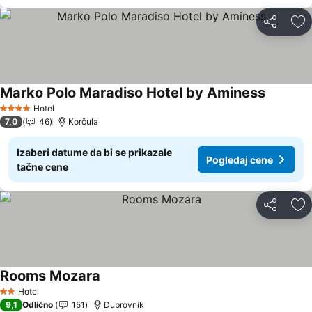
Deli
Do
Marko Polo Maradiso Hotel by Aminess
Hotel
4 Zvezdice
7,0
46
Korčula
Izaberi datume da bi se prikazale
Pogledaj cene
tačne cene
Deli
Do
Rooms Mozara
Hotel
2 Zvezdice
9,1
Odlično
151
Dubrovnik