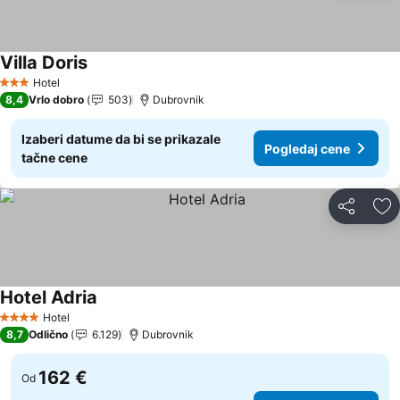
Villa Doris
Hotel
3 Zvezdice
8,4
Vrlo dobro
503
Dubrovnik
Izaberi datume da bi se prikazale
Pogledaj cene
tačne cene
Deli
Do
Hotel Adria
Hotel
4 Zvezdice
8,7
Odlično
6.129
Dubrovnik
162 €
Od