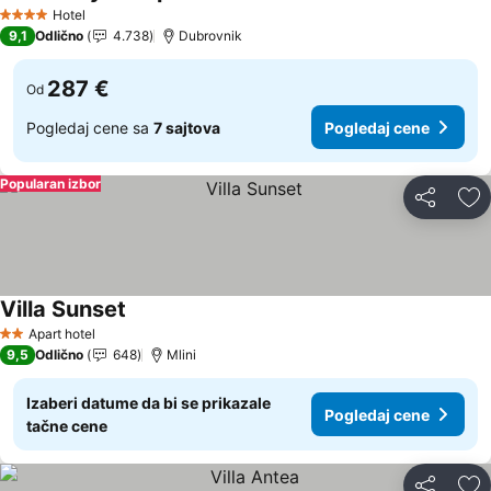
Hotel
4 Zvezdice
9,1
Odlično
4.738
Dubrovnik
287 €
Od
Pogledaj cene sa
7 sajtova
Pogledaj cene
Popularan izbor
Deli
Do
Villa Sunset
Apart hotel
2 Zvezdice
9,5
Odlično
648
Mlini
Izaberi datume da bi se prikazale
Pogledaj cene
tačne cene