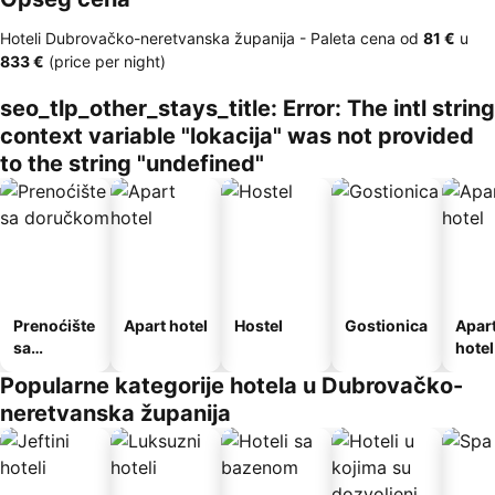
Hoteli Dubrovačko-neretvanska županija -
Paleta cena
od
‎81 €
u
‎833 €
(price per night)
seo_tlp_other_stays_title: Error: The intl string
context variable "lokacija" was not provided
to the string "undefined"
Prenoćište
Apart hotel
Hostel
Gostionica
Apar
sa
hotel
doručkom
Popularne kategorije hotela u Dubrovačko-
neretvanska županija