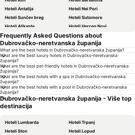
Hoteli Antalija
Hoteli Nei Pori
Hoteli Sunčev breg
Hoteli Sutomore
Hoteli Alikante
Hoteli Herceg Novi
Frequently Asked Questions about
Hoteli Bečići
Hoteli Algero
Dubrovačko-neretvanska županija
Hoteli Petrovac
Hoteli Prag
What are the best hotels in Dubrovačko-neretvanska županija?
Hoteli Ohrid
Hoteli Ljoret de Mar
What are the best luxury hotels in Dubrovačko-neretvanska
županija?
Hoteli Atina
Hoteli Solun
What are the best pet-friendly hotels in Dubrovačko-neretvanska
Hoteli Nica
Hoteli Sitonia
županija?
What are the best hotels with a spa in Dubrovačko-neretvanska
Hoteli Hrvatsko primorje
Hoteli Srbija
županija?
What are the best hotels with a pool in Dubrovačko-neretvanska
Hoteli Malta
Hoteli Santorini
županija?
Hoteli Kipar
Hoteli Ostrvo Zakintos
Dubrovačko-neretvanska županija - Više top
Hoteli Krf
Hoteli Hrvatska Istra
destinacija
Hoteli Italija
Hoteli Lefkada
Hoteli Španija
Hoteli Lumbarda
Hoteli Centralna Makedonija
Hoteli Trpanj
Hoteli Čios
Hoteli Ston
Hoteli Jezero Garda
Hoteli Lopud