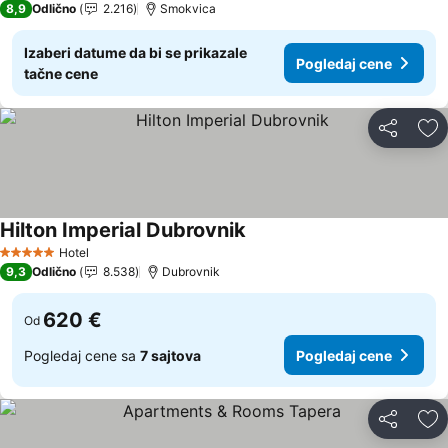
8,9
Odlično
2.216
Smokvica
Izaberi datume da bi se prikazale
Pogledaj cene
tačne cene
Deli
Do
Hilton Imperial Dubrovnik
Hotel
5 Zvezdice
9,3
Odlično
8.538
Dubrovnik
620 €
Od
Pogledaj cene sa
7 sajtova
Pogledaj cene
Deli
Do