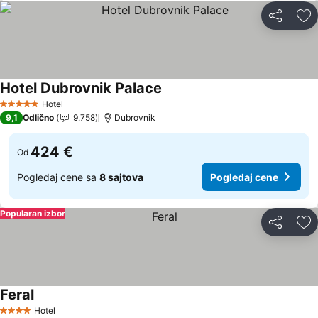
Deli
Do
Hotel Dubrovnik Palace
Hotel
5 Zvezdice
9,1
Odlično
9.758
Dubrovnik
424 €
Od
Pogledaj cene sa
8 sajtova
Pogledaj cene
Popularan izbor
Deli
Do
Feral
Hotel
4 Zvezdice