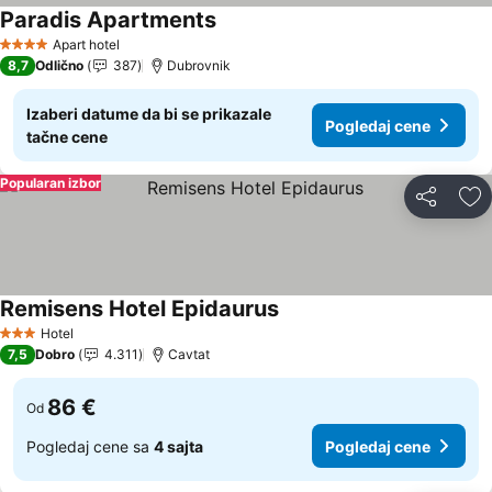
Paradis Apartments
Apart hotel
4 Zvezdice
8,7
Odlično
387
Dubrovnik
Izaberi datume da bi se prikazale
Pogledaj cene
tačne cene
Popularan izbor
Deli
Do
Remisens Hotel Epidaurus
Hotel
3 Zvezdice
7,5
Dobro
4.311
Cavtat
86 €
Od
Pogledaj cene sa
4 sajta
Pogledaj cene