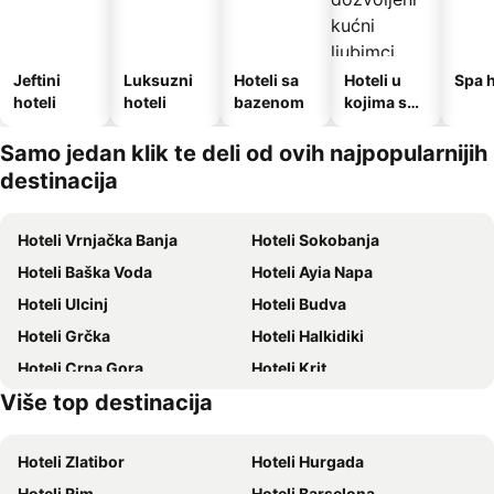
Jeftini
Luksuzni
Hoteli sa
Hoteli u
Spa h
hoteli
hoteli
bazenom
kojima su
dozvoljeni
kućni
Samo jedan klik te deli od ovih najpopularnijih
ljubimci
destinacija
Hoteli Vrnjačka Banja
Hoteli Sokobanja
Hoteli Baška Voda
Hoteli Ayia Napa
Hoteli Ulcinj
Hoteli Budva
Hoteli Grčka
Hoteli Halkidiki
Hoteli Crna Gora
Hoteli Krit
Više top destinacija
Hoteli Majorka
Hoteli Ostrvo Tasos
Hoteli Zlatibor
Hoteli Hurgada
Hoteli Rim
Hoteli Barselona