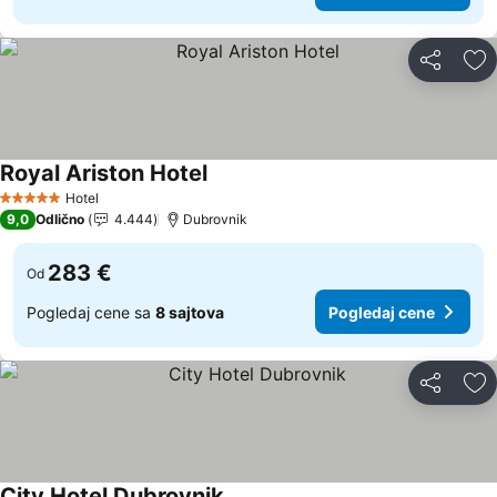
Deli
Do
Royal Ariston Hotel
Hotel
5 Zvezdice
9,0
Odlično
4.444
Dubrovnik
283 €
Od
Pogledaj cene sa
8 sajtova
Pogledaj cene
Deli
Do
City Hotel Dubrovnik