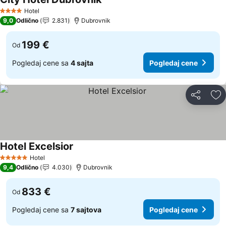
Hotel
4 Zvezdice
9,0
Odlično
2.831
Dubrovnik
199 €
Od
Pogledaj cene sa
4 sajta
Pogledaj cene
Deli
Do
Hotel Excelsior
Hotel
5 Zvezdice
9,4
Odlično
4.030
Dubrovnik
833 €
Od
Pogledaj cene sa
7 sajtova
Pogledaj cene