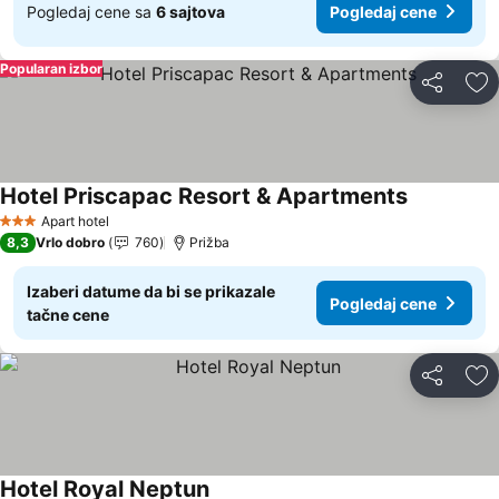
Pogledaj cene sa
6 sajtova
Pogledaj cene
Popularan izbor
Deli
Do
Hotel Priscapac Resort & Apartments
Apart hotel
3 Zvezdice
8,3
Vrlo dobro
760
Prižba
Izaberi datume da bi se prikazale
Pogledaj cene
tačne cene
Deli
Do
Hotel Royal Neptun