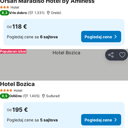
Orsan Maradiso Hotel by Aminess
Hotel
3 Zvezdice
8,3
Vrlo dobro
1.331
Orebić
118 €
Od
Pogledaj cene sa
6 sajtova
Pogledaj cene
Popularan izbor
Deli
Do
Hotel Bozica
Hotel
4 Zvezdice
9,5
Odlično
1.405
Suđurađ
195 €
Od
Pogledaj cene sa
5 sajtova
Pogledaj cene