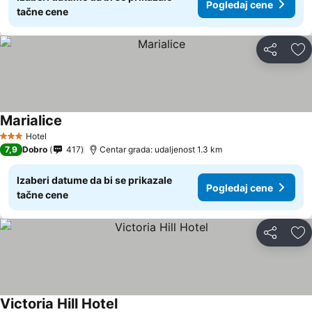
Pogledaj cene
tačne cene
Deli
Do
Marialice
Pogledaj cene
Hotel
3 Zvezdice
7,9
Dobro
417
Centar grada: udaljenost 1.3 km
Izaberi datume da bi se prikazale
Pogledaj cene
tačne cene
Deli
Do
Victoria Hill Hotel
Pogledaj cene