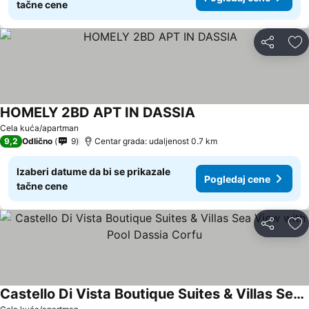
tačne cene
Deli
Do
HOMELY 2BD APT IN DASSIA
Pogledaj cene
Cela kuća/apartman
9,2
Odlično
9
Centar grada: udaljenost 0.7 km
Izaberi datume da bi se prikazale
Pogledaj cene
tačne cene
Deli
Do
Castello Di Vista Boutique Suites & Villas Sea View with Pool Dassia Corfu