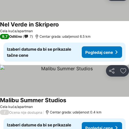
Nel Verde in Skripero
Pogledaj cene
Cela kuća/apartman
9,7
Odlično
7
Centar grada: udaljenost 6.5 km
Izaberi datume da bi se prikazale
Pogledaj cene
tačne cene
Deli
Do
Malibu Summer Studios
Pogledaj cene
Cela kuća/apartman
/
Centar grada: udaljenost 0.4 km
Ocena nije dostupna
Izaberi datume da bi se prikazale
Pogledaj cene