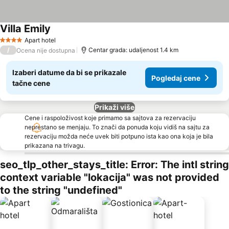
Villa Emily
Pogledaj cene
Apart hotel
4 Zvezdice
/
Centar grada: udaljenost 1.4 km
Ocena nije dostupna
Izaberi datume da bi se prikazale
Pogledaj cene
tačne cene
Prikaži više
Cene i raspoloživost koje primamo sa sajtova za rezervaciju
neprestano se menjaju. To znači da ponuda koju vidiš na sajtu za
rezervaciju možda neće uvek biti potpuno ista kao ona koja je bila
prikazana na trivagu.
seo_tlp_other_stays_title: Error: The intl string
context variable "lokacija" was not provided
to the string "undefined"