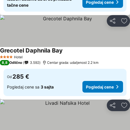
Pogledaj cene
tačne cene
Deli
Do
Grecotel Daphnila Bay
Pogledaj cene
Hotel
4 Zvezdice
8,8
Odlično
3.592
Centar grada: udaljenost 2.2 km
285 €
Od
Pogledaj cene sa
3 sajta
Pogledaj cene
Deli
Do