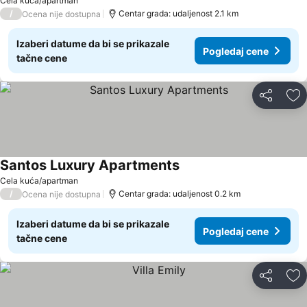
Pogledaj cene
Cela kuća/apartman
/
Centar grada: udaljenost 2.1 km
Ocena nije dostupna
Izaberi datume da bi se prikazale
Pogledaj cene
tačne cene
Deli
Do
Santos Luxury Apartments
Pogledaj cene
Cela kuća/apartman
/
Centar grada: udaljenost 0.2 km
Ocena nije dostupna
Izaberi datume da bi se prikazale
Pogledaj cene
tačne cene
Deli
Do