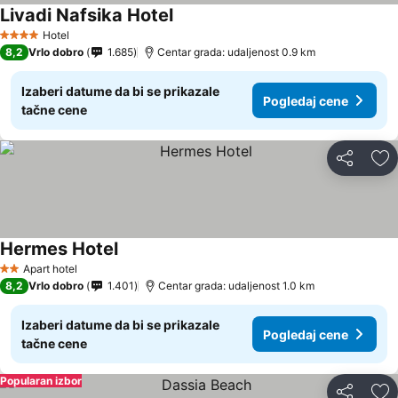
Livadi Nafsika Hotel
Pogledaj cene
Hotel
4 Zvezdice
8,2
Vrlo dobro
1.685
Centar grada: udaljenost 0.9 km
Izaberi datume da bi se prikazale
Pogledaj cene
tačne cene
Deli
Do
Hermes Hotel
Pogledaj cene
Apart hotel
2 Zvezdice
8,2
Vrlo dobro
1.401
Centar grada: udaljenost 1.0 km
Izaberi datume da bi se prikazale
Pogledaj cene
tačne cene
Popularan izbor