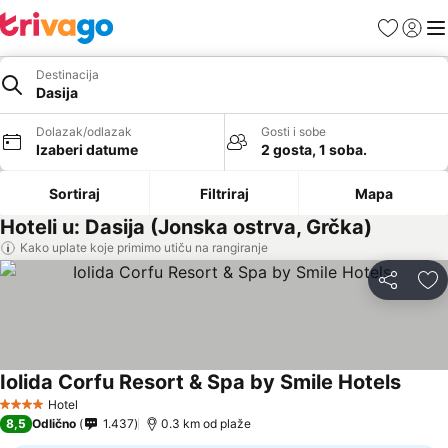
Favoriti
Prijavi
Men
Destinacija
Dasija
Dolazak/odlazak
Gosti i sobe
Izaberi datume
2 gosta, 1 soba.
Sortiraj
Filtriraj
Mapa
Hoteli u: Dasija (Jonska ostrva, Grčka)
Kako uplate koje primimo utiču na rangiranje
Deli
Do
Iolida Corfu Resort & Spa by Smile Hotels
Pogle
Hotel
4 Zvezdice
8,5
Odlično
1.437
0.3 km od plaže