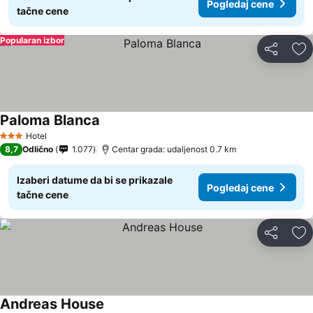
Pogledaj cene
tačne cene
Popularan izbor
Deli
Do
Paloma Blanca
Pogledaj cene
Hotel
3 Zvezdice
8,7
Odlično
1.077
Centar grada: udaljenost 0.7 km
Izaberi datume da bi se prikazale
Pogledaj cene
tačne cene
Deli
Do
Andreas House
Pogledaj cene