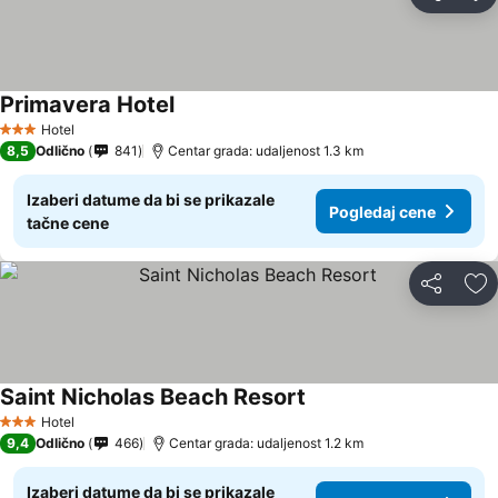
Deli
Do
Primavera Hotel
Pogledaj cene
Hotel
3 Zvezdice
8,5
Odlično
841
Centar grada: udaljenost 1.3 km
Izaberi datume da bi se prikazale
Pogledaj cene
tačne cene
Deli
Do
Saint Nicholas Beach Resort
Pogledaj cene
Hotel
3 Zvezdice
9,4
Odlično
466
Centar grada: udaljenost 1.2 km
Izaberi datume da bi se prikazale