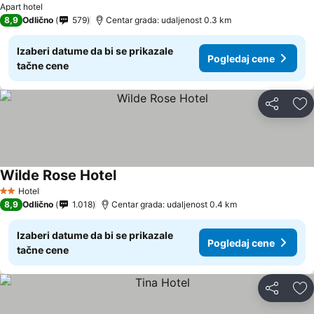
Apart hotel
8,9
Odlično
579
Centar grada: udaljenost 0.3 km
Izaberi datume da bi se prikazale
Pogledaj cene
tačne cene
Deli
Do
Wilde Rose Hotel
Pogledaj cene
Hotel
2 Zvezdice
8,9
Odlično
1.018
Centar grada: udaljenost 0.4 km
Izaberi datume da bi se prikazale
Pogledaj cene
tačne cene
Deli
Do