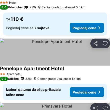
Hotel
3 Zvezdice
8,0
Vrlo dobro
789
Centar grada: udaljenost 0.5 km
110 €
Od
Pogledaj cene sa
7 sajtova
Pogledaj cene
Deli
Do
Penelope Apartment Hotel
Pogledaj cene
Apart hotel
2 Zvezdice
9,2
Odlično
328
Centar grada: udaljenost 1.4 km
Izaberi datume da bi se prikazale
Pogledaj cene
tačne cene