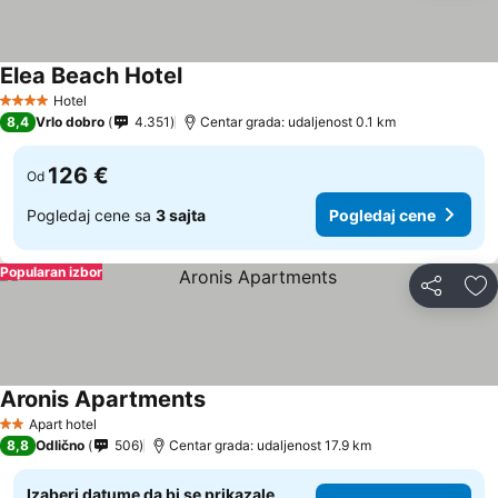
Elea Beach Hotel
Pogledaj cene
Hotel
4 Zvezdice
8,4
Vrlo dobro
4.351
Centar grada: udaljenost 0.1 km
126 €
Od
Pogledaj cene sa
3 sajta
Pogledaj cene
Popularan izbor
Deli
Do
Aronis Apartments
Pogledaj cene
Apart hotel
2 Zvezdice
8,8
Odlično
506
Centar grada: udaljenost 17.9 km
Izaberi datume da bi se prikazale