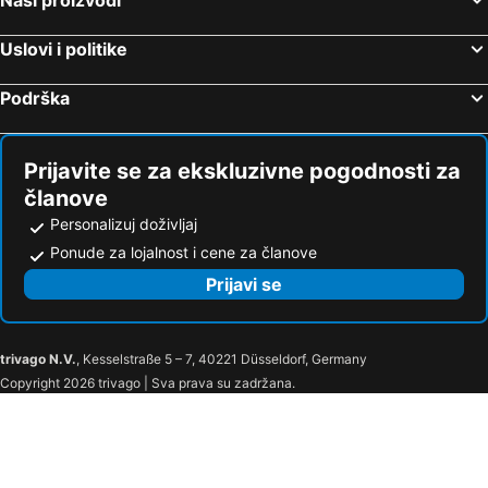
Saint Nicholas Beach Resort
Nikiti, Centralna Makedonija Hoteli
Neos Marmaras, Centralna Makedonija Hoteli
Uslovi i politike
Hanioti, Centralna Makedonija Hoteli
Stavros, Centralna Makedonija Hoteli
Atina, Atika Hoteli
Potos, Istočna Makedonija i Trakija Hoteli
Podrška
Prijavite se za ekskluzivne pogodnosti za
članove
Personalizuj doživljaj
Ponude za lojalnost i cene za članove
Prijavi se
trivago N.V.
, Kesselstraße 5 – 7, 40221 Düsseldorf, Germany
Copyright 2026 trivago | Sva prava su zadržana.