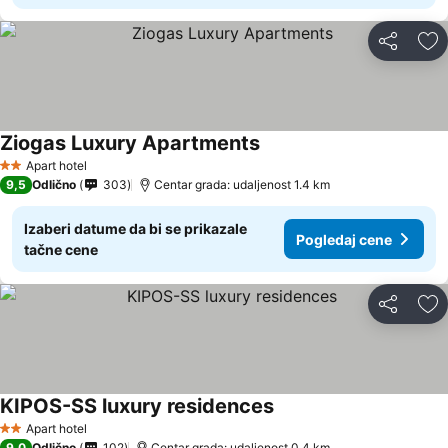
Deli
Do
Ziogas Luxury Apartments
Pogledaj cene
Apart hotel
2 Zvezdice
9,5
Odlično
303
Centar grada: udaljenost 1.4 km
Izaberi datume da bi se prikazale
Pogledaj cene
tačne cene
Deli
Do
KIPOS-SS luxury residences
Pogledaj cene
Apart hotel
2 Zvezdice
9,0
Odlično
102
Centar grada: udaljenost 0.4 km