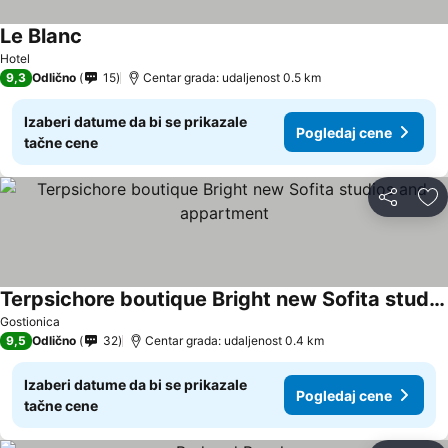
Le Blanc
Pogledaj cene
Hotel
9,3
Odlično
15
Centar grada: udaljenost 0.5 km
Izaberi datume da bi se prikazale
Pogledaj cene
tačne cene
Deli
Do
Terpsichore boutique Bright new Sofita studios and appartment
Pogledaj cene
Gostionica
9,5
Odlično
32
Centar grada: udaljenost 0.4 km
Izaberi datume da bi se prikazale
Pogledaj cene
tačne cene