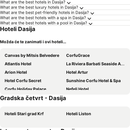
What are the best hotels in Dasija?
What are the best luxury hotels in Dasija?
What are the best pet-friendly hotels in Dasija?
What are the best hotels with a spa in Dasija?
What are the best hotels with a pool in Dasija?
Hoteli Dasija
Možda će te zanimati i ovi hoteli…
Canvas by Mitsis Belvedere
CorfuGrace
Atlantis Hotel
La Riviera Barbati Seaside Apartments
Arion Hotel
Hotel Artur
Hotel Corfu Secret
Sunshine Corfu Hotel & Spa
Corfu Holiday Palace
Nefeli Hotel
Gradska četvrt - Dasija
MIRABELLO HOTEL APARTMENTS
Angsana Corfu
Mon Repos Palace
Ariti
Hoteli Stari grad Krf
Hoteli Liston
The Pink Palace
Hotel Adriatik Ksamil
Elea Beach Hotel
Potamaki Beach Hotel