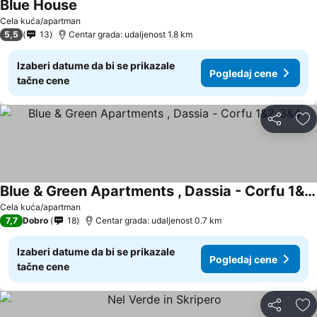
Blue House
Pogledaj cene
Cela kuća/apartman
5,5
13
Centar grada: udaljenost 1.8 km
Izaberi datume da bi se prikazale
Pogledaj cene
tačne cene
Deli
Do
Blue & Green Apartments , Dassia - Corfu 1&2-3&4
Pogledaj cene
Cela kuća/apartman
7,7
Dobro
18
Centar grada: udaljenost 0.7 km
Izaberi datume da bi se prikazale
Pogledaj cene
tačne cene
Deli
Do