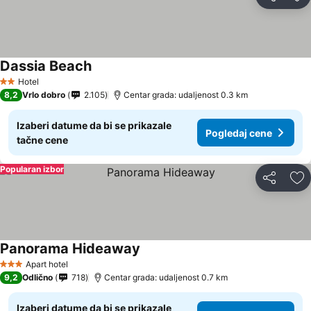
Deli
Do
Dassia Beach
Pogledaj cene
Hotel
2 Zvezdice
8,2
Vrlo dobro
2.105
Centar grada: udaljenost 0.3 km
Izaberi datume da bi se prikazale
Pogledaj cene
tačne cene
Popularan izbor
Deli
Do
Panorama Hideaway
Pogledaj cene
Apart hotel
3 Zvezdice
9,2
Odlično
718
Centar grada: udaljenost 0.7 km
Izaberi datume da bi se prikazale