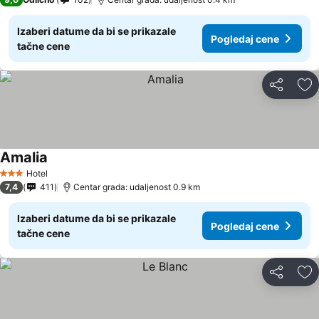
Izaberi datume da bi se prikazale
Pogledaj cene
tačne cene
Deli
Do
Amalia
Pogledaj cene
Hotel
3 Zvezdice
7,4
411
Centar grada: udaljenost 0.9 km
Izaberi datume da bi se prikazale
Pogledaj cene
tačne cene
Deli
Do