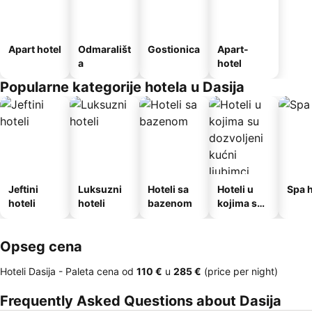
Apart hotel
Odmarališt
Gostionica
Apart-
a
hotel
Popularne kategorije hotela u Dasija
Jeftini
Luksuzni
Hoteli sa
Hoteli u
Spa h
hoteli
hoteli
bazenom
kojima su
dozvoljeni
kućni
Opseg cena
ljubimci
Hoteli Dasija -
Paleta cena
od
‎110 €
u
‎285 €
(price per night)
Frequently Asked Questions about Dasija