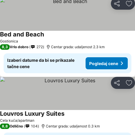
Deli
Do
Bed and Beach
Pogledaj cene
Gostionica
8,3
Vrlo dobro
272
Centar grada: udaljenost 2.3 km
Izaberi datume da bi se prikazale
Pogledaj cene
tačne cene
Deli
Do
Louvros Luxury Suites
Pogledaj cene
Cela kuća/apartman
8,8
Odlično
104
Centar grada: udaljenost 0.3 km