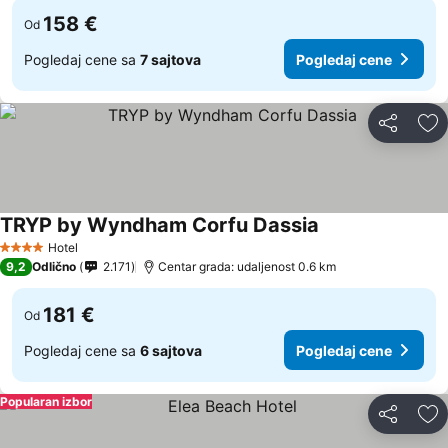
158 €
Od
Pogledaj cene sa
7 sajtova
Pogledaj cene
Deli
Do
TRYP by Wyndham Corfu Dassia
Pogledaj cene
Hotel
4 Zvezdice
9,2
Odlično
2.171
Centar grada: udaljenost 0.6 km
181 €
Od
Pogledaj cene sa
6 sajtova
Pogledaj cene
Popularan izbor
Deli
Do