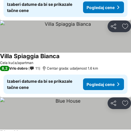
Izaberi datume da bi se prikazale
Pogledaj cene
tačne cene
Deli
Do
Villa Spiaggia Bianca
Pogledaj cene
Cela kuća/apartman
8,2
Vrlo dobro
11
Centar grada: udaljenost 1.6 km
Izaberi datume da bi se prikazale
Pogledaj cene
tačne cene
Deli
Do