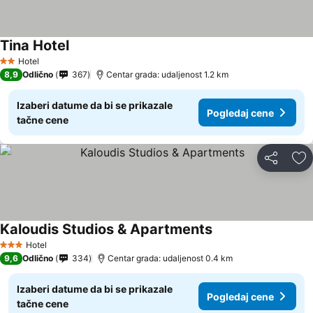
Tina Hotel
Pogledaj cene
Hotel
2 Zvezdice
8,9
Odlično
367
Centar grada: udaljenost 1.2 km
Izaberi datume da bi se prikazale
Pogledaj cene
tačne cene
Deli
Do
Kaloudis Studios & Apartments
Pogledaj cene
Hotel
3 Zvezdice
9,6
Odlično
334
Centar grada: udaljenost 0.4 km
Izaberi datume da bi se prikazale
Pogledaj cene
tačne cene