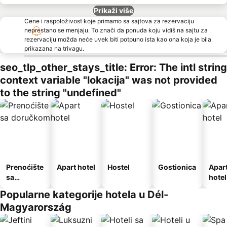
Prikaži više
Cene i raspoloživost koje primamo sa sajtova za rezervaciju
neprestano se menjaju. To znači da ponuda koju vidiš na sajtu za
rezervaciju možda neće uvek biti potpuno ista kao ona koja je bila
prikazana na trivagu.
seo_tlp_other_stays_title: Error: The intl string
context variable "lokacija" was not provided
to the string "undefined"
Prenoćište
Apart hotel
Hostel
Gostionica
Apar
sa
hotel
doručkom
Popularne kategorije hotela u Dél-
Magyarország