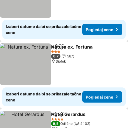
Izaberi datume da bi se prikazale tačne
Pogledaj cene
cene
Natura ex. Fortuna
Deli
Dodati u favorite
3 Zvezdice
6,7
587
Siófok
Izaberi datume da bi se prikazale tačne
Pogledaj cene
cene
Hotel Gerardus
Deli
Dodati u favorite
4 Zvezdice
9,5
Odlično
4.102