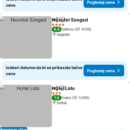
Pogledaj cene
cene
Novotel Szeged
Deli
Dodati u favorite
4 Zvezdice
8,9
Odlično
9.155
Segedin
Izaberi datume da bi se prikazale tačne
Pogledaj cene
cene
Hotel Lido
Deli
Dodati u favorite
3 Zvezdice
7,8
Dobro
5.550
Siófok
Popularan izbor