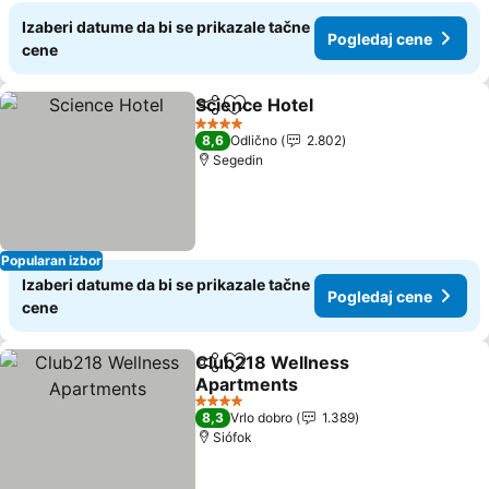
Izaberi datume da bi se prikazale tačne
Pogledaj cene
cene
Science Hotel
Deli
Dodati u favorite
4 Zvezdice
8,6
Odlično
2.802
Segedin
Popularan izbor
Izaberi datume da bi se prikazale tačne
Pogledaj cene
cene
Club218 Wellness
Deli
Dodati u favorite
Apartments
4 Zvezdice
8,3
Vrlo dobro
1.389
Siófok