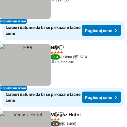
Szántód
Popularan izbor
Izaberi datume da bi se prikazale tačne
Pogledaj cene
cene
H55
Deli
Dodati u favorite
4 Zvezdice
9,3
Odlično
873
Balatonlelle
Popularan izbor
Izaberi datume da bi se prikazale tačne
Pogledaj cene
cene
Vénusz Hotel
Deli
Dodati u favorite
3 Zvezdice
7,4
1.496