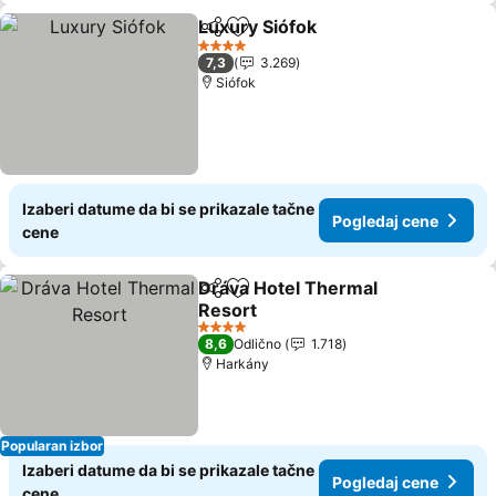
Luxury Siófok
Deli
Dodati u favorite
4 Zvezdice
7,3
3.269
Siófok
Izaberi datume da bi se prikazale tačne
Pogledaj cene
cene
Dráva Hotel Thermal
Deli
Dodati u favorite
Resort
4 Zvezdice
8,6
Odlično
1.718
Harkány
Popularan izbor
Izaberi datume da bi se prikazale tačne
Pogledaj cene
cene