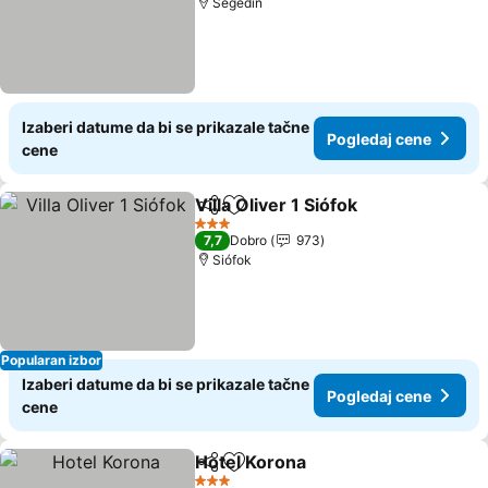
Segedin
Izaberi datume da bi se prikazale tačne
Pogledaj cene
cene
Villa Oliver 1 Siófok
Deli
Dodati u favorite
3 Zvezdice
7,7
Dobro
973
Siófok
Popularan izbor
Izaberi datume da bi se prikazale tačne
Pogledaj cene
cene
Hotel Korona
Deli
Dodati u favorite