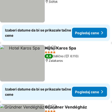
Siófok
Izaberi datume da bi se prikazale tačne
Pogledaj cene
cene
Hotel Karos Spa
Deli
Dodati u favorite
4 Zvezdice
8,6
Odlično
6.110
Zalakaros
Izaberi datume da bi se prikazale tačne
Pogledaj cene
cene
Gründner Vendégház
Deli
Dodati u favorite