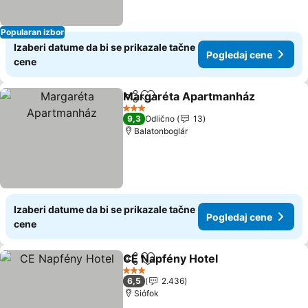
Popularan izbor
Izaberi datume da bi se prikazale tačne
Pogledaj cene
cene
Margaréta Apartmanház
Deli
Dodati u favorite
3 Zvezdice
9,3
Odlično
13
Balatonboglár
Izaberi datume da bi se prikazale tačne
Pogledaj cene
cene
CE Napfény Hotel
Deli
Dodati u favorite
3 Zvezdice
6,5
2.436
Siófok