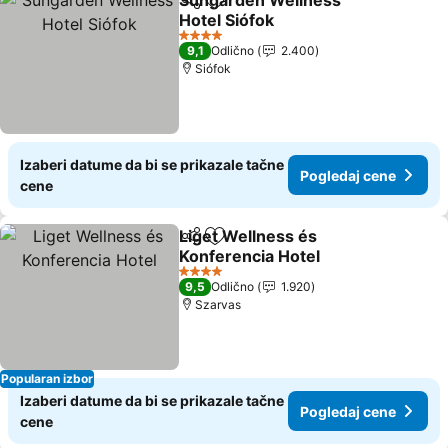
Sungarden Wellness
Deli
Dodati u favorite
Hotel Siófok
4 Zvezdice
9,1
Odlično
2.400
Siófok
Izaberi datume da bi se prikazale tačne
Pogledaj cene
cene
Liget Wellness és
Deli
Dodati u favorite
Konferencia Hotel
4 Zvezdice
9,5
Odlično
1.920
Szarvas
Popularan izbor
Izaberi datume da bi se prikazale tačne
Pogledaj cene
cene