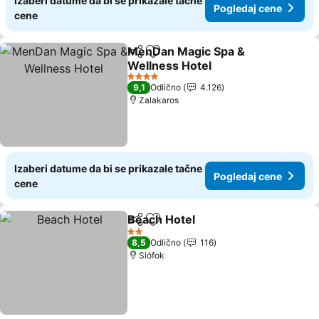
Izaberi datume da bi se prikazale tačne
Pogledaj cene
cene
MenDan Magic Spa &
Deli
Dodati u favorite
Wellness Hotel
4 Zvezdice
9,1
Odlično
4.126
Zalakaros
Izaberi datume da bi se prikazale tačne
Pogledaj cene
cene
Beach Hotel
Deli
Dodati u favorite
2 Zvezdice
8,5
Odlično
116
Siófok