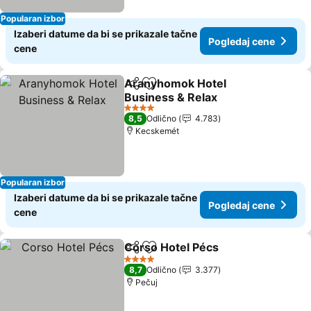
Popularan izbor
Izaberi datume da bi se prikazale tačne
Pogledaj cene
cene
Aranyhomok Hotel
Deli
Dodati u favorite
Business & Relax
4 Zvezdice
8,5
Odlično
4.783
Kecskemét
Popularan izbor
Izaberi datume da bi se prikazale tačne
Pogledaj cene
cene
Corso Hotel Pécs
Deli
Dodati u favorite
4 Zvezdice
8,7
Odlično
3.377
Pečuj