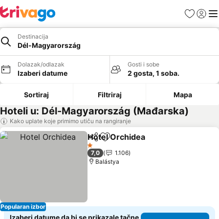
Favoriti
Prijavi
Men
Destinacija
Dél-Magyarország
Dolazak/odlazak
Gosti i sobe
Izaberi datume
2 gosta, 1 soba.
Sortiraj
Filtriraj
Mapa
Hoteli u: Dél-Magyarország (Mađarska)
Kako uplate koje primimo utiču na rangiranje
Hotel Orchidea
Deli
Dodati u favorite
1 Zvezdice
7,0
1.106
Balástya
Popularan izbor
Izaberi datume da bi se prikazale tačne