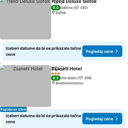
Trend Deluxe Siófok
Deli
Dodati u favorite
9,0
Odlično
492
Siófok
Izaberi datume da bi se prikazale tačne
Pogledaj cene
cene
Zsanett Hotel
Deli
Dodati u favorite
3 Zvezdice
8,2
Vrlo dobro
456
Balatonkeresztur
Popularan izbor
Izaberi datume da bi se prikazale tačne
Pogledaj cene
cene