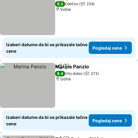
4 Zvezdice
9,3
Odlično
239
Siófok
Izaberi datume da bi se prikazale tačne
Pogledaj cene
cene
Marina Panzio
Deli
Dodati u favorite
8,4
Vrlo dobro
273
Siófok
Izaberi datume da bi se prikazale tačne
Pogledaj cene
cene