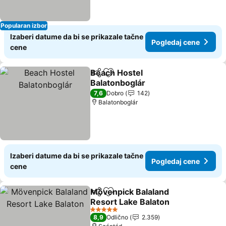
Popularan izbor
Izaberi datume da bi se prikazale tačne
Pogledaj cene
cene
Beach Hostel
Deli
Dodati u favorite
Balatonboglár
7,6
Dobro
142
Balatonboglár
Izaberi datume da bi se prikazale tačne
Pogledaj cene
cene
Mövenpick Balaland
Deli
Dodati u favorite
Resort Lake Balaton
5 Zvezdice
8,9
Odlično
2.359