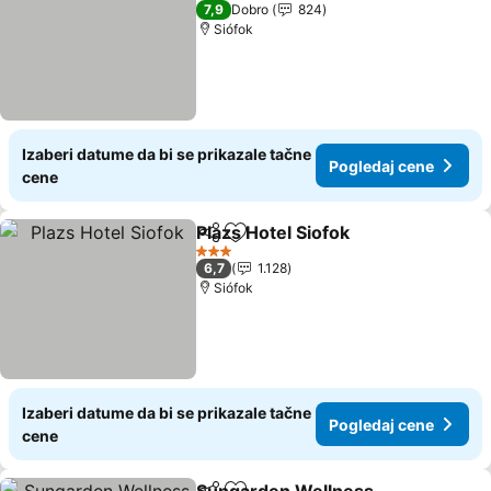
3 Zvezdice
7,9
Dobro
824
Siófok
Izaberi datume da bi se prikazale tačne
Pogledaj cene
cene
Plazs Hotel Siofok
Deli
Dodati u favorite
3 Zvezdice
6,7
1.128
Siófok
Izaberi datume da bi se prikazale tačne
Pogledaj cene
cene