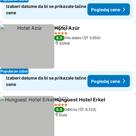
Izaberi datume da bi se prikazale tačne
Pogledaj cene
cene
Hotel Azúr
Deli
Dodati u favorite
4 Zvezdice
8,0
Vrlo dobro
5.654
Siófok
Popularan izbor
Izaberi datume da bi se prikazale tačne
Pogledaj cene
cene
Hunguest Hotel Erkel
Deli
Dodati u favorite
4 Zvezdice
8,8
Odlično
6.322
Đula