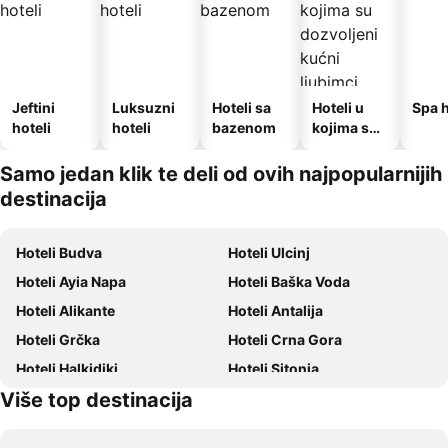
Jeftini
Luksuzni
Hoteli sa
Hoteli u
Spa h
hoteli
hoteli
bazenom
kojima su
dozvoljeni
kućni
Samo jedan klik te deli od ovih najpopularnijih
ljubimci
destinacija
Hoteli Budva
Hoteli Ulcinj
Hoteli Ayia Napa
Hoteli Baška Voda
Hoteli Alikante
Hoteli Antalija
Hoteli Grčka
Hoteli Crna Gora
Hoteli Halkidiki
Hoteli Sitonia
Više top destinacija
Hoteli Krit
Hoteli Krf