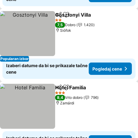
Gosztonyi Villa
Deli
Dodati u favorite
2 Zvezdice
7,5
Dobro
1.420
Siófok
Popularan izbor
Izaberi datume da bi se prikazale tačne
Pogledaj cene
cene
Hotel Familia
Deli
Dodati u favorite
3 Zvezdice
8,4
Vrlo dobro
796
Zamárdi