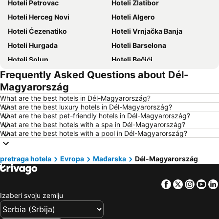
Hoteli Petrovac
Hoteli Zlatibor
Hoteli Herceg Novi
Hoteli Algero
Hoteli Ćezenatiko
Hoteli Vrnjačka Banja
Hoteli Hurgada
Hoteli Barselona
Hoteli Solun
Hoteli Bečići
Frequently Asked Questions about Dél-
Hoteli Hanija
Hoteli Tivat
Magyarország
Hoteli Nica
Hoteli Sutomore
What are the best hotels in Dél-Magyarország?
Hoteli Rim
Hoteli Nei Pori
What are the best luxury hotels in Dél-Magyarország?
What are the best pet-friendly hotels in Dél-Magyarország?
Hoteli Pefkohori
Hoteli Rimini
What are the best hotels with a spa in Dél-Magyarország?
Hoteli Milano
Hoteli Hrvatsko primorje
What are the best hotels with a pool in Dél-Magyarország?
Hoteli Majorka
Hoteli Kipar
pretraga hotela
Hoteli Sardinija
Evropa
Mađarska
Hoteli Ostrvo Tasos
Dél-Magyarország
Hoteli Santorini
Hoteli Italija
Facebook
Twitter
Insta
Yo
Hoteli Srbija
Hoteli Malta
Izaberi svoju zemlju
Hoteli Lefkada
Hoteli Ostrvo Zakintos
Hoteli Hrvatska Istra
Hoteli Antalijska provincija