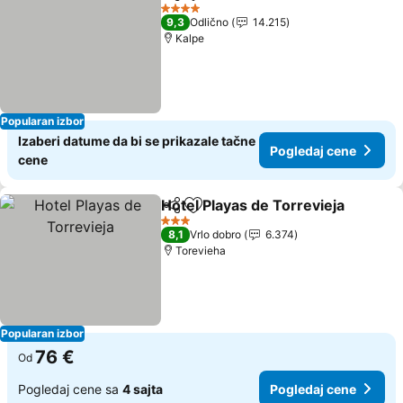
Deli
Dodati u favorite
Pogl
4 Zvezdice
9,3
Odlično
14.215
Kalpe
Popularan izbor
Izaberi datume da bi se prikazale tačne
Pogledaj cene
cene
Hotel Playas de Torrevieja
Deli
Dodati u favorite
3 Zvezdice
8,1
Vrlo dobro
6.374
Torevieha
Popularan izbor
76 €
Od
Pogledaj cene sa
4 sajta
Pogledaj cene