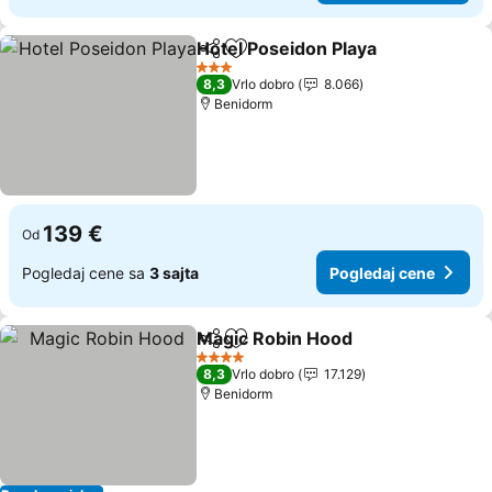
Hotel Poseidon Playa
Deli
Dodati u favorite
Pogle
3 Zvezdice
8,3
Vrlo dobro
8.066
Benidorm
139 €
Od
Pogledaj cene sa
3 sajta
Pogledaj cene
Magic Robin Hood
Deli
Dodati u favorite
Pogleda
4 Zvezdice
8,3
Vrlo dobro
17.129
Benidorm