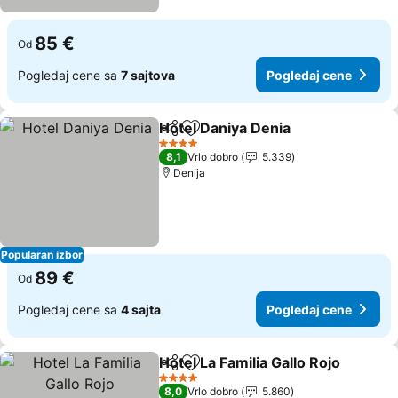
85 €
Od
Pogledaj cene sa
7 sajtova
Pogledaj cene
Hotel Daniya Denia
Deli
Dodati u favorite
Pogleda
4 Zvezdice
8,1
Vrlo dobro
5.339
Denija
Popularan izbor
89 €
Od
Pogledaj cene sa
4 sajta
Pogledaj cene
Hotel La Familia Gallo Rojo
Deli
Dodati u favorite
4 Zvezdice
8,0
Vrlo dobro
5.860