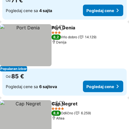
71 €
Od
Pogledaj cene sa
4 sajta
Pogledaj cene
Port Denia
Deli
Dodati u favorite
Pogledaj cene
3 Zvezdice
8,2
Vrlo dobro
14.129
Denija
Popularan izbor
85 €
Od
Pogledaj cene sa
6 sajtova
Pogledaj cene
Cap Negret
Deli
Dodati u favorite
Pogledaj cene
4 Zvezdice
8,8
Odlično
6.259
Altea