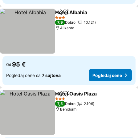
Hotel Albahia
Deli
Dodati u favorite
Pogledaj cen
3 Zvezdice
7,9
Dobro
10.121
Alikante
95 €
Od
Pogledaj cene sa
7 sajtova
Pogledaj cene
Hotel Oasis Plaza
Deli
Dodati u favorite
Pogledaj
3 Zvezdice
7,5
Dobro
2.106
Benidorm