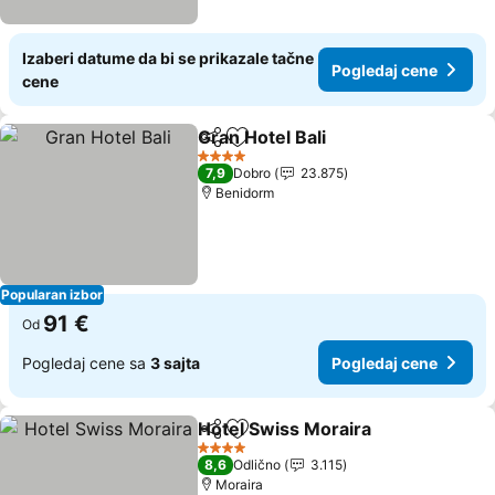
Izaberi datume da bi se prikazale tačne
Pogledaj cene
cene
Gran Hotel Bali
Deli
Dodati u favorite
Pogledaj c
4 Zvezdice
7,9
Dobro
23.875
Benidorm
Popularan izbor
91 €
Od
Pogledaj cene sa
3 sajta
Pogledaj cene
Hotel Swiss Moraira
Deli
Dodati u favorite
Pogle
4 Zvezdice
8,6
Odlično
3.115
Moraira