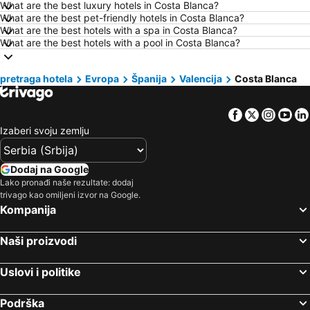
What are the best luxury hotels in Costa Blanca?
What are the best pet-friendly hotels in Costa Blanca?
Hoteli Atina
Hoteli Solun
What are the best hotels with a spa in Costa Blanca?
Hoteli Nica
Hoteli Sitonia
What are the best hotels with a pool in Costa Blanca?
Hoteli Hrvatsko primorje
Hoteli Srbija
pretraga hotela
Hoteli Malta
Evropa
Španija
Hoteli Santorini
Valencija
Costa Blanca
Hoteli Kipar
Hoteli Ostrvo Zakintos
Facebook
Twitter
Insta
Yo
Hoteli Krf
Hoteli Hrvatska Istra
Izaberi svoju zemlju
Hoteli Italija
Hoteli Lefkada
Hoteli Španija
Hoteli Centralna Makedonija
Dodaj na Google
Hoteli Čios
Hoteli Jezero Garda
Lako pronađi naše rezultate: dodaj
trivago kao omiljeni izvor na Google.
Hoteli Turska
Hoteli Tesalija
Kompanija
Hoteli Zadarska županija
Hoteli Ostrvo Paxos
Naši proizvodi
Uslovi i politike
Podrška