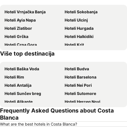
Hoteli Vrnjačka Banja
Hoteli Sokobanja
Hoteli Ayia Napa
Hoteli Ulcinj
Hoteli Zlatibor
Hoteli Hurgada
Hoteli Grčka
Hoteli Halkidiki
Hoteli Crna Gora
Hoteli Krit
Više top destinacija
Hoteli Majorka
Hoteli Ostrvo Tasos
Hoteli Baška Voda
Hoteli Budva
Hoteli Rim
Hoteli Barselona
Hoteli Antalija
Hoteli Nei Pori
Hoteli Sunčev breg
Hoteli Sutomore
Hoteli Alikante
Hoteli Herceg Novi
Frequently Asked Questions about Costa
Hoteli Bečići
Hoteli Algero
Blanca
Hoteli Petrovac
Hoteli Prag
What are the best hotels in Costa Blanca?
Hoteli Ohrid
Hoteli Ljoret de Mar