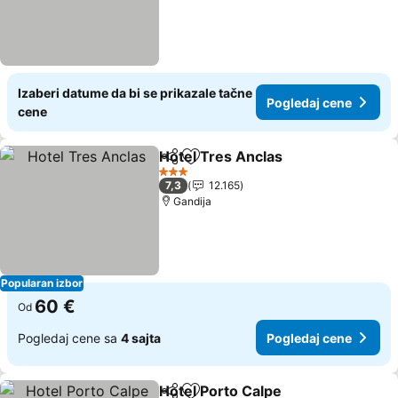
Izaberi datume da bi se prikazale tačne
Pogledaj cene
cene
Hotel Tres Anclas
Deli
Dodati u favorite
Pogledaj
3 Zvezdice
7,3
12.165
Gandija
Popularan izbor
60 €
Od
Pogledaj cene sa
4 sajta
Pogledaj cene
Hotel Porto Calpe