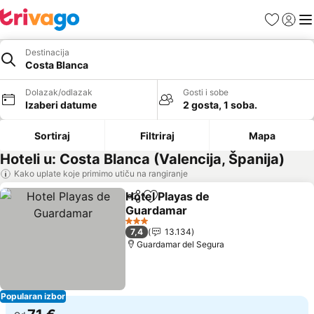
Favoriti
Prijavi
Men
Destinacija
Costa Blanca
Dolazak/odlazak
Gosti i sobe
Izaberi datume
2 gosta, 1 soba.
Sortiraj
Filtriraj
Mapa
Hoteli u: Costa Blanca (Valencija, Španija)
Kako uplate koje primimo utiču na rangiranje
Hotel Playas de
Deli
Dodati u favorite
Guardamar
Pogledaj cene
3 Zvezdice
7,4
13.134
Guardamar del Segura
Popularan izbor