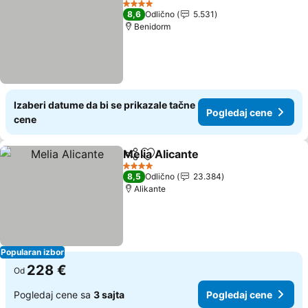
4 Zvezdice
8,6
Odlično
5.531
Benidorm
Izaberi datume da bi se prikazale tačne
Pogledaj cene
cene
Melia Alicante
Deli
Dodati u favorite
Pogledaj ce
4 Zvezdice
8,5
Odlično
23.384
Alikante
Popularan izbor
228 €
Od
Pogledaj cene sa
3 sajta
Pogledaj cene