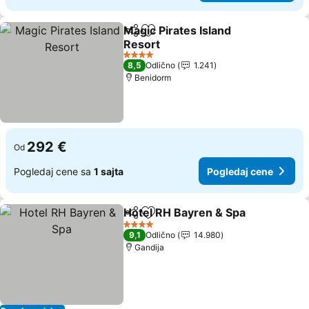
Magic Pirates Island
Deli
Dodati u favorite
Resort
Pogledaj cene
4 Zvezdice
8,5
Odlično
1.241
Benidorm
292 €
Od
Pogledaj cene sa
1 sajta
Pogledaj cene
Hotel RH Bayren & Spa
Deli
Dodati u favorite
Pog
4 Zvezdice
9,1
Odlično
14.980
Gandija