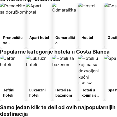
Prenoćište
Apart hotel
Odmarališt
Hostel
Gost
sa
a
doručkom
Popularne kategorije hotela u Costa Blanca
Jeftini
Luksuzni
Hoteli sa
Hoteli u
Spa h
hoteli
hoteli
bazenom
kojima su
dozvoljeni
kućni
Samo jedan klik te deli od ovih najpopularnijih
ljubimci
destinacija