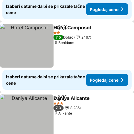
Izaberi datume da bi se prikazale tačne
Pogledaj cene
cene
Hotel Camposol
Deli
Dodati u favorite
Pogledaj 
2 Zvezdice
7,5
Dobro
2.167
Benidorm
Izaberi datume da bi se prikazale tačne
Pogledaj cene
cene
Daniya Alicante
Deli
Dodati u favorite
Pogledaj c
3 Zvezdice
7,3
8.286
Alikante