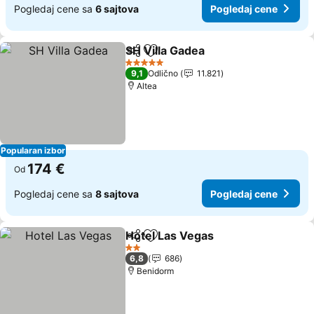
Pogledaj cene sa
6 sajtova
Pogledaj cene
SH Villa Gadea
Deli
Dodati u favorite
Pogledaj ce
5 Zvezdice
9,1
Odlično
11.821
Altea
Popularan izbor
174 €
Od
Pogledaj cene sa
8 sajtova
Pogledaj cene
Hotel Las Vegas
Deli
Dodati u favorite
Pogledaj 
2 Zvezdice
6,8
686
Benidorm