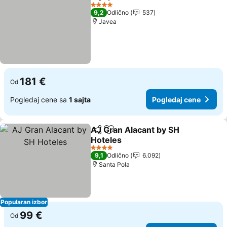
Deli
Dodati u favorite
Pogledaj cene
4 Zvezdice
9,2
Odlično
537
Javea
181 €
Od
Pogledaj cene sa
1 sajta
Pogledaj cene
AJ Gran Alacant by SH
Deli
Dodati u favorite
Hoteles
Pogledaj cene
4 Zvezdice
9,1
Odlično
6.092
Santa Pola
Popularan izbor
99 €
Od