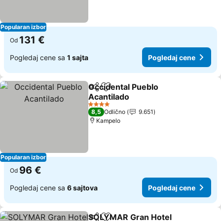
Popularan izbor
131 €
Od
Pogledaj cene sa
1 sajta
Pogledaj cene
Occidental Pueblo
Deli
Dodati u favorite
Acantilado
Pogledaj cene
4 Zvezdice
8,5
Odlično
9.651
Kampelo
Popularan izbor
96 €
Od
Pogledaj cene sa
6 sajtova
Pogledaj cene
SOLYMAR Gran Hotel