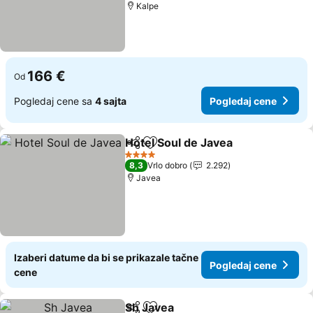
Kalpe
166 €
Od
Pogledaj cene sa
4 sajta
Pogledaj cene
Hotel Soul de Javea
Deli
Dodati u favorite
Pogled
4 Zvezdice
8,3
Vrlo dobro
2.292
Javea
Izaberi datume da bi se prikazale tačne
Pogledaj cene
cene
Sh Javea