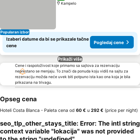
Kampelo
Popularan izbor
Izaberi datume da bi se prikazale tačne
Pogledaj cene
cene
Prikaži više
Cene i raspoloživost koje primamo sa sajtova za rezervaciju
neprestano se menjaju. To znači da ponuda koju vidiš na sajtu za
rezervaciju možda neće uvek biti potpuno ista kao ona koja je bila
prikazana na trivagu.
Opseg cena
Hoteli Costa Blanca -
Paleta cena
od
‎60 €
u
‎292 €
(price per night)
seo_tlp_other_stays_title: Error: The intl string
context variable "lokacija" was not provided
to the string "undefined"