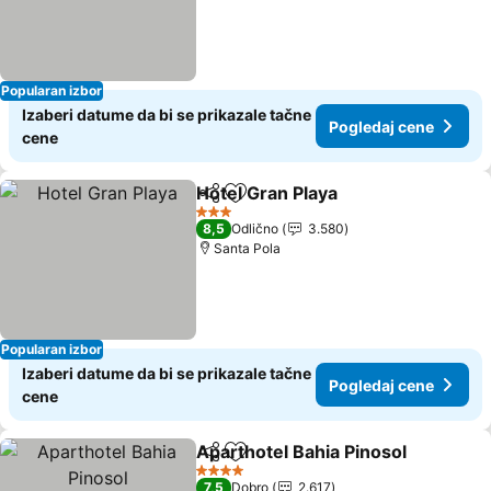
Popularan izbor
Izaberi datume da bi se prikazale tačne
Pogledaj cene
cene
Hotel Gran Playa
Deli
Dodati u favorite
Pogledaj 
3 Zvezdice
8,5
Odlično
3.580
Santa Pola
Popularan izbor
Izaberi datume da bi se prikazale tačne
Pogledaj cene
cene
Aparthotel Bahia Pinosol
Deli
Dodati u favorite
P
4 Zvezdice
7,5
Dobro
2.617