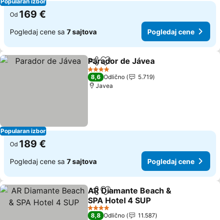
Popularan izbor
169 €
Od
Pogledaj cene sa
7 sajtova
Pogledaj cene
Parador de Jávea
Deli
Dodati u favorite
Pogledaj
4 Zvezdice
8,6
Odlično
5.719
Javea
Popularan izbor
189 €
Od
Pogledaj cene sa
7 sajtova
Pogledaj cene
AR Diamante Beach &
Deli
Dodati u favorite
SPA Hotel 4 SUP
Pogledaj cene
4 Zvezdice
8,8
Odlično
11.587