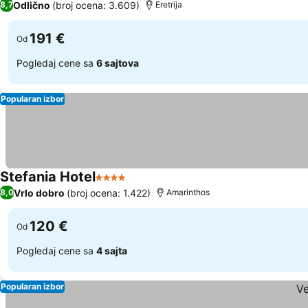
Odlično
(broj ocena: 3.609)
8,7
Eretrija
191 €
Od
Pogledaj cene sa
6 sajtova
Popularan izbor
Stefania Hotel
4 Zvezdice
Pogledaj cene
Vrlo dobro
(broj ocena: 1.422)
8,0
Amarinthos
120 €
Od
Pogledaj cene sa
4 sajta
Popularan izbor