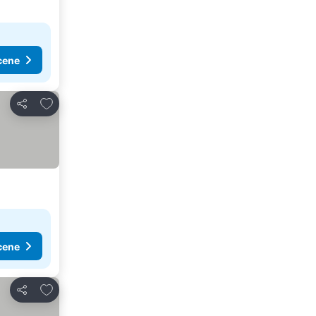
cene
Dodati u favorite
Deli
cene
Dodati u favorite
Deli