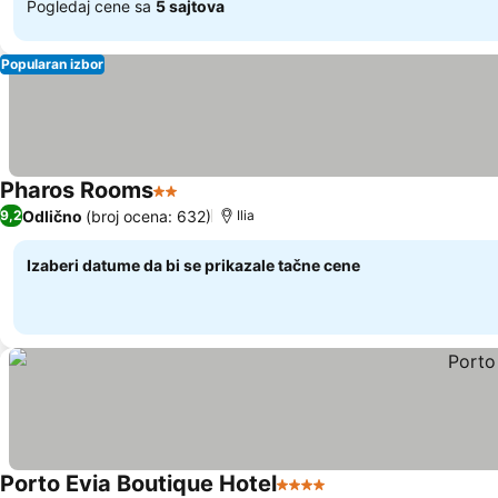
Pogledaj cene sa
5 sajtova
Popularan izbor
Pharos Rooms
2 Zvezdice
Pogledaj cene
Odlično
(broj ocena: 632)
9,2
Ilia
Izaberi datume da bi se prikazale tačne cene
Porto Evia Boutique Hotel
4 Zvezdice
Pogledaj cene