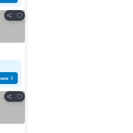
Dodati u favorite
Deli
cene
Dodati u favorite
Deli