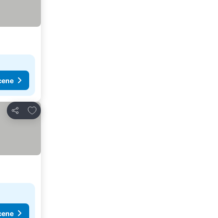
cene
Dodati u favorite
Deli
cene