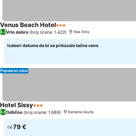
Venus Beach Hotel
3 Zvezdice
Pogledaj cene
Vrlo dobro
(broj ocena: 1.422)
8,2
Nea Stira
Izaberi datume da bi se prikazale tačne cene
Popularan izbor
Hotel Sissy
3 Zvezdice
Pogledaj cene
Odlično
(broj ocena: 1.689)
8,8
Kamena Vourla
79 €
Od