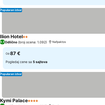
Popularan izbor
Ilion Hotel
2 Zvezdice
Pogledaj cene
Odlično
(broj ocena: 1.092)
9,5
Nafpaktos
87 €
Od
Pogledaj cene sa
5 sajtova
Popularan izbor
Kymi Palace
4 Zvezdice
Pogledaj cene