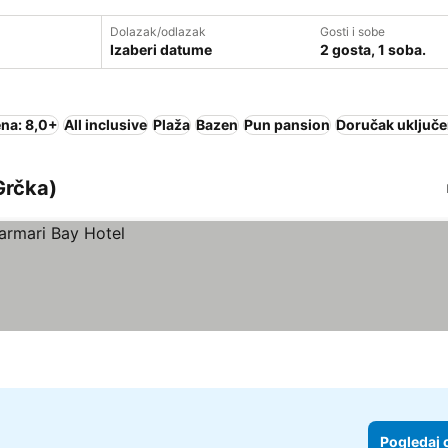
Dolazak/odlazak
Gosti i sobe
Izaberi datume
2 gosta, 1 soba.
na: 8,0+
All inclusive
Plaža
Bazen
Pun pansion
Doručak uključe
Grčka)
Pogledaj 