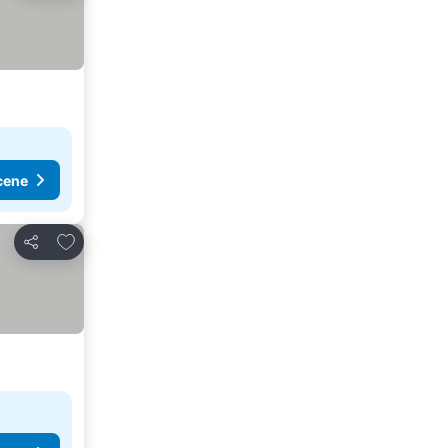
cene
Dodati u favorite
Deli