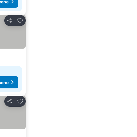
cene
Dodati u favorite
Deli
cene
Dodati u favorite
Deli