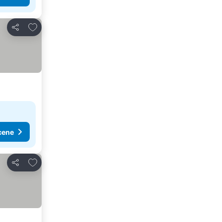
Dodati u favorite
Deli
cene
Dodati u favorite
Deli