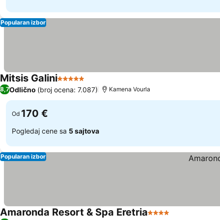
Popularan izbor
Mitsis Galini
5 Zvezdice
Pogledaj cene
Odlično
(broj ocena: 7.087)
8,7
Kamena Vourla
170 €
Od
Pogledaj cene sa
5 sajtova
Popularan izbor
Amaronda Resort & Spa Eretria
4 Zvezdice
Pogledaj cen