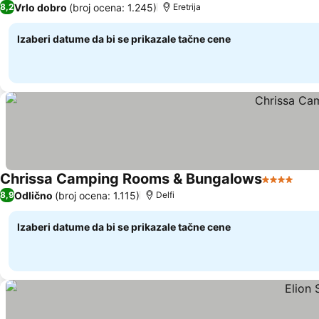
Vrlo dobro
(broj ocena: 1.245)
8,2
Eretrija
Izaberi datume da bi se prikazale tačne cene
Chrissa Camping Rooms & Bungalows
4 Zvezdic
Pogl
Odlično
(broj ocena: 1.115)
8,9
Delfi
Izaberi datume da bi se prikazale tačne cene