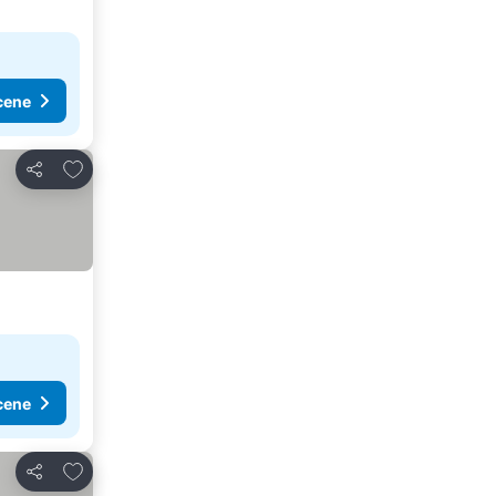
cene
Dodati u favorite
Deli
cene
Dodati u favorite
Deli