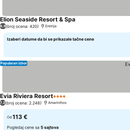
Elion Seaside Resort & Spa
Pogledaj cene
(broj ocena: 420)
6,9
Eretrija
Izaberi datume da bi se prikazale tačne cene
Popularan izbor
Evia Riviera Resort
4 Zvezdice
Pogledaj cene
(broj ocena: 2.248)
7,2
Amarinthos
113 €
Od
Pogledaj cene sa
5 sajtova