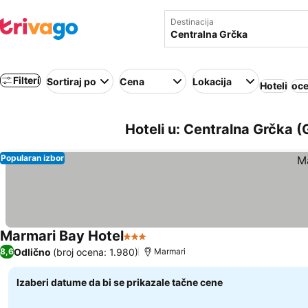
Destinacija
Filteri
Sortiraj po
Cena
Lokacija
Hoteli
oce
Hoteli u: Centralna Grčka (
Popularan izbor
Marmari Bay Hotel
3 Zvezdice
Pogledaj cene
Odlično
(broj ocena: 1.980)
8,6
Marmari
Izaberi datume da bi se prikazale tačne cene