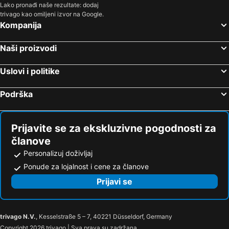
Nojzidl am Ze, Burgenland Hoteli
Brunn am Gebirge, Donja Austrija Hoteli
Lako pronađi naše rezultate: dodaj
trivago kao omiljeni izvor na Google.
Sopron, Zapadno Podunavlje Hoteli
Wiener Neudorf, Donja Austrija Hoteli
Kompanija
Grac, Stirija Hoteli
Salcburg, Salcburg Hoteli
Naši proizvodi
Filah, Koruška Hoteli
Linc, Gornja Austrija Hoteli
Insbruk, Tirol Hoteli
Bad Klajnkiršajm, Koruška Hoteli
Uslovi i politike
Hermagor Preseger Zee, Koruška Hoteli
Podrška
Prijavite se za ekskluzivne pogodnosti za
članove
Personalizuj doživljaj
Ponude za lojalnost i cene za članove
Prijavi se
trivago N.V.
, Kesselstraße 5 – 7, 40221 Düsseldorf, Germany
Copyright 2026 trivago | Sva prava su zadržana.