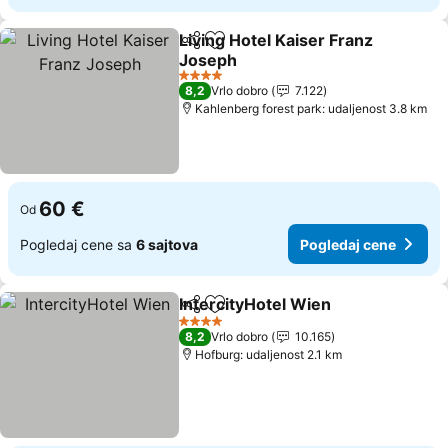
Living Hotel Kaiser Franz
Deli
Dodati u favorite
Joseph
Pogledaj cene
4 Zvezdice
8,2
Vrlo dobro
7.122
Kahlenberg forest park: udaljenost 3.8 km
60 €
Od
Pogledaj cene sa
6 sajtova
Pogledaj cene
IntercityHotel Wien
Deli
Dodati u favorite
Pogled
4 Zvezdice
8,2
Vrlo dobro
10.165
Hofburg: udaljenost 2.1 km