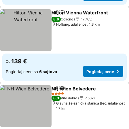
Hilton Vienna Waterfront
Deli
Dodati u favorite
P
8,6
Odlično
17.765
Hofburg: udaljenost 4.3 km
139 €
Od
Pogledaj cene sa
6 sajtova
Pogledaj cene
NH Wien Belvedere
Deli
Dodati u favorite
Pogled
4 Zvezdice
8,3
Vrlo dobro
7.582
Glavna železnička stanica Beč: udaljenost
1.7 km