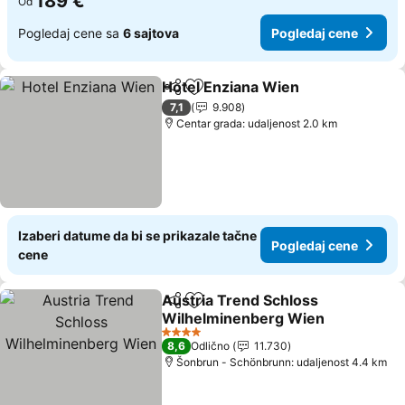
189 €
Od
Pogledaj cene sa
6 sajtova
Pogledaj cene
Hotel Enziana Wien
Deli
Dodati u favorite
Pogled
7,1
9.908
Centar grada: udaljenost 2.0 km
Izaberi datume da bi se prikazale tačne
Pogledaj cene
cene
Austria Trend Schloss
Deli
Dodati u favorite
Wilhelminenberg Wien
Pogledaj cene
4 Zvezdice
8,6
Odlično
11.730
Šonbrun - Schönbrunn: udaljenost 4.4 km