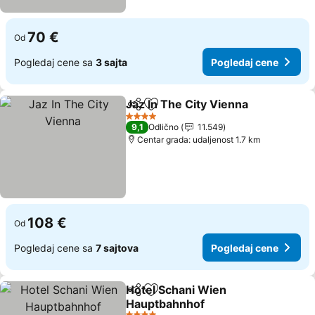
70 €
Od
Pogledaj cene sa
3 sajta
Pogledaj cene
Jaz In The City Vienna
Deli
Dodati u favorite
Pog
4 Zvezdice
9,1
Odlično
11.549
Centar grada: udaljenost 1.7 km
108 €
Od
Pogledaj cene sa
7 sajtova
Pogledaj cene
Hotel Schani Wien
Deli
Dodati u favorite
Hauptbahnhof