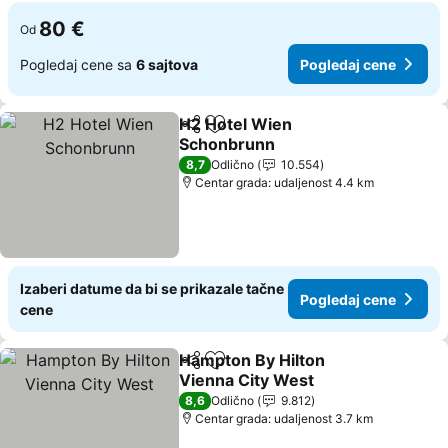
80 €
Od
Pogledaj cene sa
6 sajtova
Pogledaj cene
H2 Hotel Wien
Deli
Dodati u favorite
Schonbrunn
Pogledaj cene
8,7
Odlično
10.554
Centar grada: udaljenost 4.4 km
Izaberi datume da bi se prikazale tačne
Pogledaj cene
cene
Hampton By Hilton
Deli
Dodati u favorite
Vienna City West
Pogledaj cene
8,6
Odlično
9.812
Centar grada: udaljenost 3.7 km