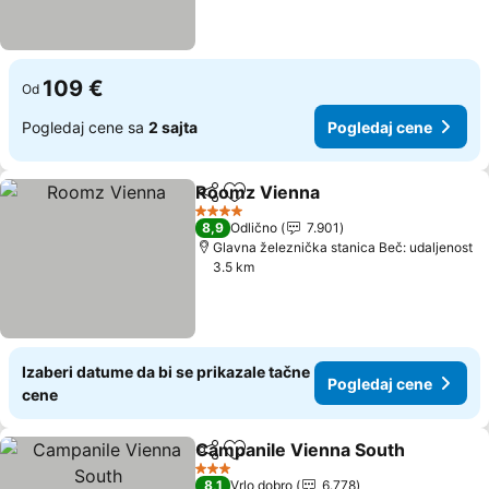
109 €
Od
Pogledaj cene sa
2 sajta
Pogledaj cene
Roomz Vienna
Deli
Dodati u favorite
Pogledaj ce
4 Zvezdice
8,9
Odlično
7.901
Glavna železnička stanica Beč: udaljenost
3.5 km
Izaberi datume da bi se prikazale tačne
Pogledaj cene
cene
Campanile Vienna South
Deli
Dodati u favorite
P
3 Zvezdice
8,1
Vrlo dobro
6.778