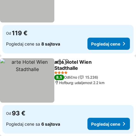
119 €
Od
Pogledaj cene sa
8 sajtova
Pogledaj cene
arte Hotel Wien
Deli
Dodati u favorite
Stadthalle
Pogledaj cene
4 Zvezdice
8,5
Odlično
15.236
Hofburg: udaljenost 2.2 km
93 €
Od
Pogledaj cene sa
6 sajtova
Pogledaj cene