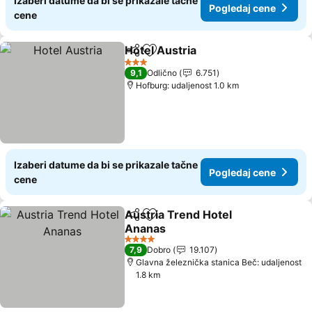
Izaberi datume da bi se prikazale tačne
Pogledaj cene
cene
Hotel Austria
Deli
Dodati u favorite
Pogledaj cen
3 Zvezdice
9,1
Odlično
6.751
Hofburg: udaljenost 1.0 km
Izaberi datume da bi se prikazale tačne
Pogledaj cene
cene
Austria Trend Hotel
Deli
Dodati u favorite
Ananas
Pogledaj cene
4 Zvezdice
7,9
Dobro
19.107
Glavna železnička stanica Beč: udaljenost
1.8 km