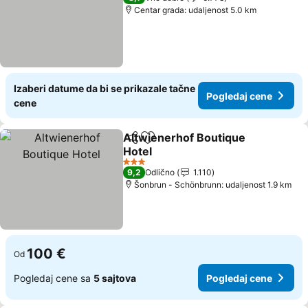
Centar grada: udaljenost 5.0 km
Izaberi datume da bi se prikazale tačne
Pogledaj cene
cene
Altwienerhof Boutique
Deli
Dodati u favorite
Hotel
Pogledaj cene
3 Zvezdice
9,2
Odlično
1.110
Šonbrun - Schönbrunn: udaljenost 1.9 km
100 €
Od
Pogledaj cene sa
5 sajtova
Pogledaj cene