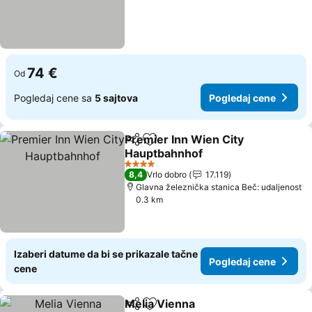
74 €
Od
Pogledaj cene sa
5 sajtova
Pogledaj cene
Premier Inn Wien City
Deli
Dodati u favorite
Hauptbahnhof
Pogledaj cene
4 Zvezdice
8,4
Vrlo dobro
17.119
Glavna železnička stanica Beč: udaljenost
0.3 km
Izaberi datume da bi se prikazale tačne
Pogledaj cene
cene
Melia Vienna
Deli
Dodati u favorite
Pogledaj cen