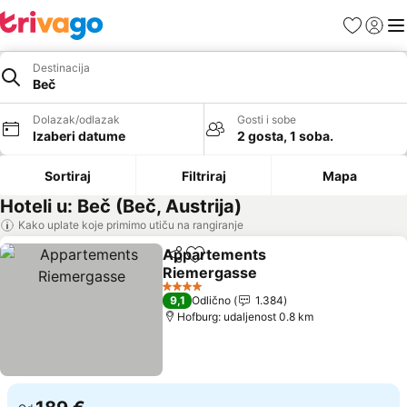
Favoriti
Prijavi
Men
Destinacija
Beč
Dolazak/odlazak
Gosti i sobe
Izaberi datume
2 gosta, 1 soba.
Sortiraj
Filtriraj
Mapa
Hoteli u: Beč (Beč, Austrija)
Kako uplate koje primimo utiču na rangiranje
Appartements
Deli
Dodati u favorite
Riemergasse
Pogledaj cene
4 Zvezdice
9,1
Odlično
1.384
Hofburg: udaljenost 0.8 km