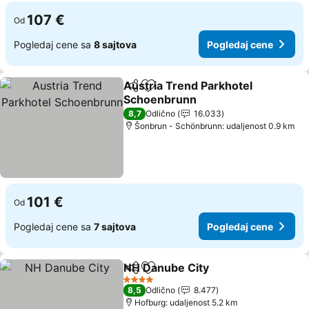
107 €
Od
Pogledaj cene sa
8 sajtova
Pogledaj cene
Austria Trend Parkhotel
Deli
Dodati u favorite
Schoenbrunn
Pogledaj cene
8,7
Odlično
16.033
Šonbrun - Schönbrunn: udaljenost 0.9 km
101 €
Od
Pogledaj cene sa
7 sajtova
Pogledaj cene
NH Danube City
Deli
Dodati u favorite
Pogledaj 
4 Zvezdice
8,5
Odlično
8.477
Hofburg: udaljenost 5.2 km