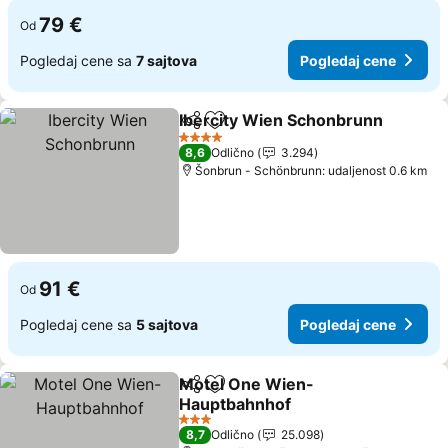
79 €
Od
Pogledaj cene sa
7 sajtova
Pogledaj cene
Ibercity Wien Schonbrunn
Deli
Dodati u favorite
4 Zvezdice
8,6
Odlično
3.294
Šonbrun - Schönbrunn: udaljenost 0.6 km
91 €
Od
Pogledaj cene sa
5 sajtova
Pogledaj cene
Motel One Wien-
Deli
Dodati u favorite
Hauptbahnhof
Pogledaj cene
3 Zvezdice
8,7
Odlično
25.098