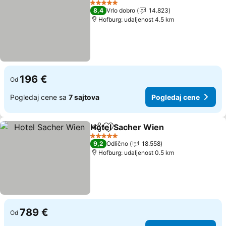
5 Zvezdice
8,4
Vrlo dobro
14.823
Hofburg: udaljenost 4.5 km
196 €
Od
Pogledaj cene sa
7 sajtova
Pogledaj cene
Hotel Sacher Wien
Deli
Dodati u favorite
Pogleda
5 Zvezdice
9,2
Odlično
18.558
Hofburg: udaljenost 0.5 km
789 €
Od