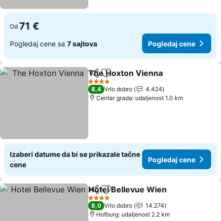
71 €
Od
Pogledaj cene sa
7 sajtova
Pogledaj cene
The Hoxton Vienna
Deli
Dodati u favorite
Pogled
4 Zvezdice
8,4
Vrlo dobro
4.424
Centar grada: udaljenost 1.0 km
Izaberi datume da bi se prikazale tačne
Pogledaj cene
cene
Hotel Bellevue Wien
Deli
Dodati u favorite
Pogle
4 Zvezdice
8,0
Vrlo dobro
14.274
Hofburg: udaljenost 2.2 km