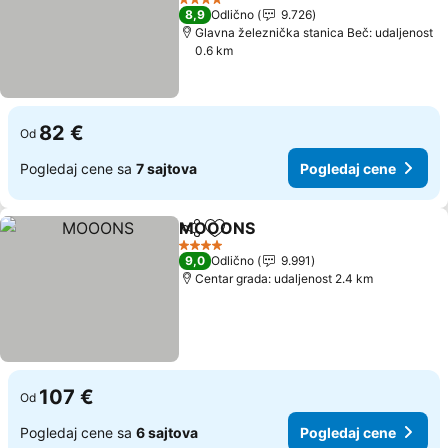
Pogledaj cene
4 Zvezdice
8,9
Odlično
9.726
Glavna železnička stanica Beč: udaljenost
0.6 km
82 €
Od
Pogledaj cene sa
7 sajtova
Pogledaj cene
MOOONS
Deli
Dodati u favorite
Pogledaj cene
4 Zvezdice
9,0
Odlično
9.991
Centar grada: udaljenost 2.4 km
107 €
Od
Pogledaj cene sa
6 sajtova
Pogledaj cene