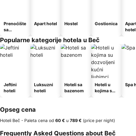
Prenoćište
Apart hotel
Hostel
Gostionica
Apar
sa
hotel
doručkom
Popularne kategorije hotela u Beč
Jeftini
Luksuzni
Hoteli sa
Hoteli u
Spa h
hoteli
hoteli
bazenom
kojima su
dozvoljeni
kućni
Opseg cena
ljubimci
Hoteli Beč -
Paleta cena
od
‎60 €
u
‎789 €
(price per night)
Frequently Asked Questions about Beč