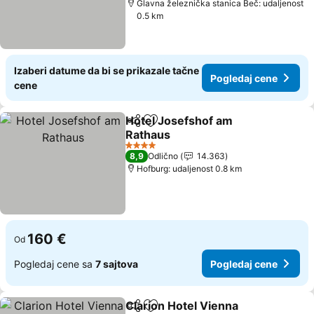
Glavna železnička stanica Beč: udaljenost
0.5 km
Izaberi datume da bi se prikazale tačne
Pogledaj cene
cene
Hotel Josefshof am
Deli
Dodati u favorite
Rathaus
Pogledaj cene
4 Zvezdice
8,9
Odlično
14.363
Hofburg: udaljenost 0.8 km
160 €
Od
Pogledaj cene sa
7 sajtova
Pogledaj cene
Clarion Hotel Vienna
Deli
Dodati u favorite