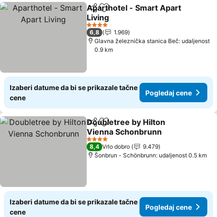
Aparthotel - Smart Apart
Deli
Dodati u favorite
Living
Pogledaj cene
4 Zvezdice
6,8
1.969
Glavna železnička stanica Beč: udaljenost
0.9 km
Izaberi datume da bi se prikazale tačne
Pogledaj cene
cene
Doubletree by Hilton
Deli
Dodati u favorite
Vienna Schonbrunn
Pogledaj cene
4 Zvezdice
8,4
Vrlo dobro
9.479
Šonbrun - Schönbrunn: udaljenost 0.5 km
Izaberi datume da bi se prikazale tačne
Pogledaj cene
cene