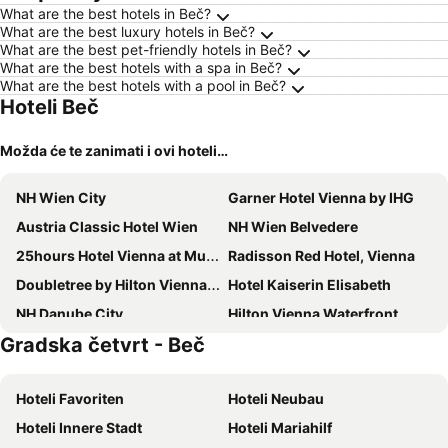
What are the best hotels in Beč?
What are the best luxury hotels in Beč?
What are the best pet-friendly hotels in Beč?
What are the best hotels with a spa in Beč?
What are the best hotels with a pool in Beč?
Hoteli Beč
Možda će te zanimati i ovi hoteli…
NH Wien City
Garner Hotel Vienna by IHG
Austria Classic Hotel Wien
NH Wien Belvedere
25hours Hotel Vienna at MuseumsQuartier
Radisson Red Hotel, Vienna
Doubletree by Hilton Vienna Schonbrunn
Hotel Kaiserin Elisabeth
NH Danube City
Hilton Vienna Waterfront
Gradska četvrt - Beč
Bassena Wien Donaustadt
Hadrigan
Theaterhotel & Suites Wien
MEININGER Hotel Wien Downtown Franz
Hoteli Favoriten
Hoteli Neubau
A&O Wien Hauptbahnhof
Spark By Hilton Vienna Messe Prater
Hoteli Innere Stadt
Hoteli Mariahilf
ibis budget Wien Messe
Hilton Vienna Plaza