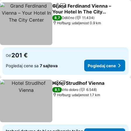
Grand Ferdinand Vienna –
Deli
Dodati u favorite
Your Hotel In The City
Center
Pogledaj cene
8,7
Odlično
11.434
Hofburg: udaljenost 0.9 km
201 €
Od
Pogledaj cene sa
7 sajtova
Pogledaj cene
Hotel Strudlhof Vienna
Deli
Dodati u favorite
Pog
8,1
Vrlo dobro
6.548
Hofburg: udaljenost 1.7 km