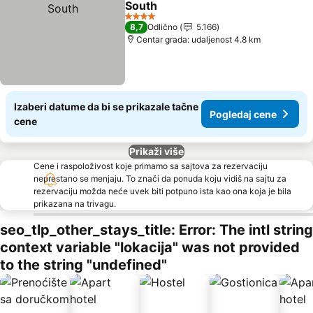
South
Pogledaj cene
4 Zvezdice
8,7
Odlično
5.166
Centar grada: udaljenost 4.8 km
Izaberi datume da bi se prikazale tačne
Pogledaj cene
cene
Prikaži više
Cene i raspoloživost koje primamo sa sajtova za rezervaciju
neprestano se menjaju. To znači da ponuda koju vidiš na sajtu za
rezervaciju možda neće uvek biti potpuno ista kao ona koja je bila
prikazana na trivagu.
seo_tlp_other_stays_title: Error: The intl string
context variable "lokacija" was not provided
to the string "undefined"