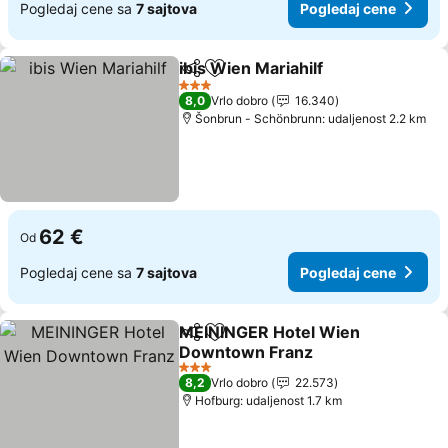
Pogledaj cene sa
7 sajtova
Pogledaj cene
ibis Wien Mariahilf
Deli
Dodati u favorite
Pogleda
3 Zvezdice
8,0
Vrlo dobro
16.340
Šonbrun - Schönbrunn: udaljenost 2.2 km
62 €
Od
Pogledaj cene sa
7 sajtova
Pogledaj cene
MEININGER Hotel Wien
Deli
Dodati u favorite
Downtown Franz
Pogledaj cene
3 Zvezdice
8,2
Vrlo dobro
22.573
Hofburg: udaljenost 1.7 km