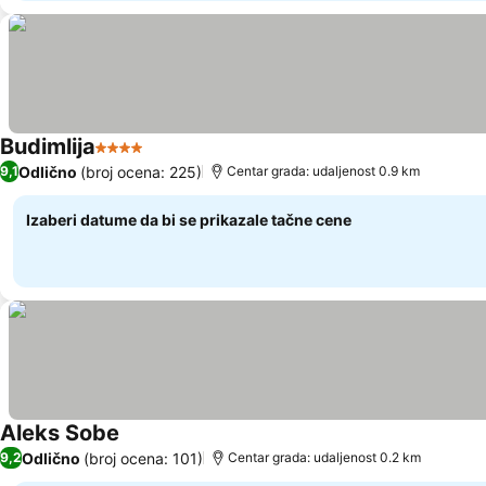
Budimlija
4 Zvezdice
Odlično
(broj ocena: 225)
9,1
Centar grada: udaljenost 0.9 km
Izaberi datume da bi se prikazale tačne cene
Aleks Sobe
Odlično
(broj ocena: 101)
9,2
Centar grada: udaljenost 0.2 km