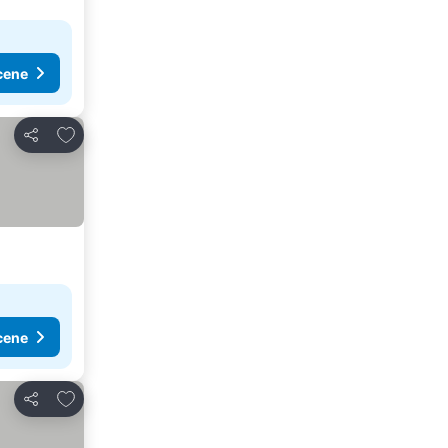
cene
Dodati u favorite
Deli
cene
Dodati u favorite
Deli