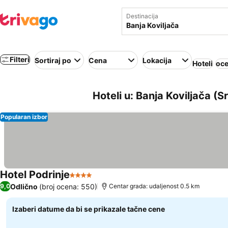
Destinacija
Filteri
Sortiraj po
Cena
Lokacija
Hoteli
oce
Hoteli u: Banja Koviljača (Sr
Popularan izbor
Hotel Podrinje
4 Zvezdice
Odlično
(broj ocena: 550)
9,0
Centar grada: udaljenost 0.5 km
Izaberi datume da bi se prikazale tačne cene