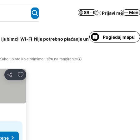
SR · €
Meni
Prijavi me
Pogledaj mapu
 ljubimci
Wi-Fi
Nije potrebno plaćanje unapred
Cela kuća/apart
Kako uplate koje primimo utiču na rangiranje
Dodati u favorite
Deli
cene