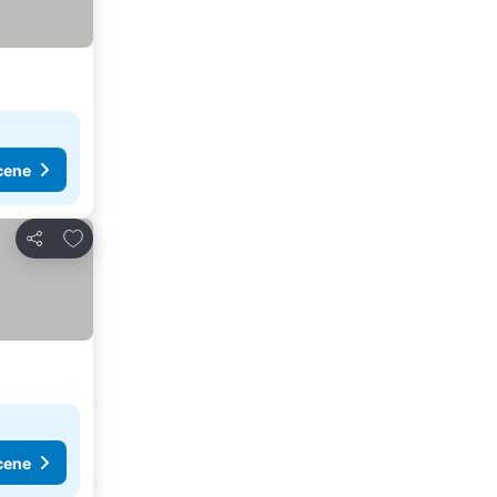
cene
Dodati u favorite
Deli
cene