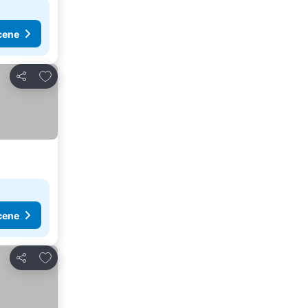
cene
Dodati u favorite
Deli
cene
Dodati u favorite
Deli