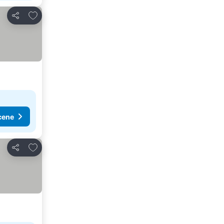
Dodati u favorite
Deli
cene
Dodati u favorite
Deli