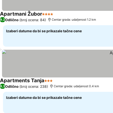
Apartmani Žubor
4 Zvezdice
Odlično
(broj ocena: 84)
9,2
Centar grada: udaljenost 1.2 km
Izaberi datume da bi se prikazale tačne cene
Apartments Tanja
3 Zvezdice
Odlično
(broj ocena: 238)
9,3
Centar grada: udaljenost 0.4 km
Izaberi datume da bi se prikazale tačne cene