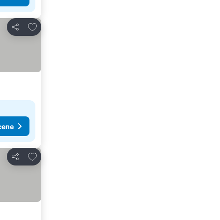
Dodati u favorite
Deli
cene
Dodati u favorite
Deli