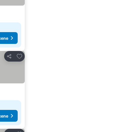
cene
Dodati u favorite
Deli
cene