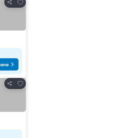
Dodati u favorite
Deli
cene
Dodati u favorite
Deli