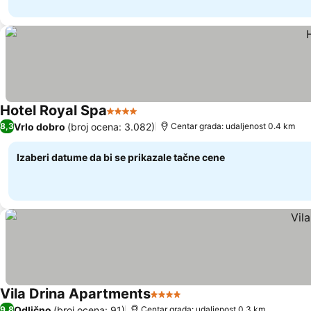
Hotel Royal Spa
4 Zvezdice
Vrlo dobro
(broj ocena: 3.082)
8,3
Centar grada: udaljenost 0.4 km
Izaberi datume da bi se prikazale tačne cene
Vila Drina Apartments
4 Zvezdice
Odlično
(broj ocena: 91)
9,8
Centar grada: udaljenost 0.3 km