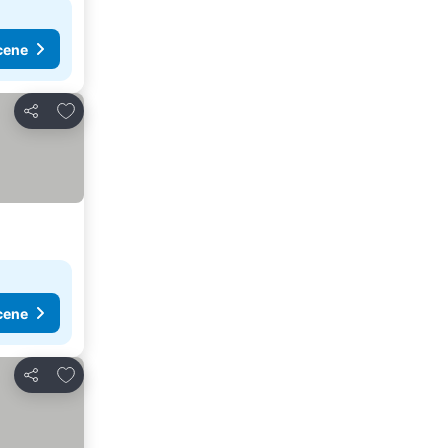
cene
Dodati u favorite
Deli
cene
Dodati u favorite
Deli