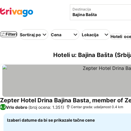
Destinacija
Filteri
Sortiraj po
Cena
Lokacija
Hoteli
oce
Hoteli u: Bajina Bašta (Srbij
Zepter Hotel Drina Bajina Basta, member of Z
Vrlo dobro
(broj ocena: 1.351)
8,2
Centar grada: udaljenost 0.4 km
Izaberi datume da bi se prikazale tačne cene