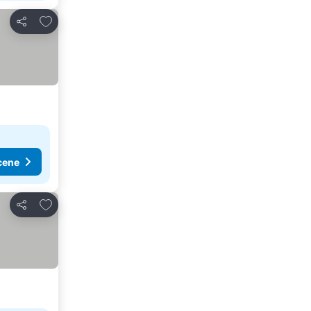
Dodati u favorite
Deli
cene
Dodati u favorite
Deli