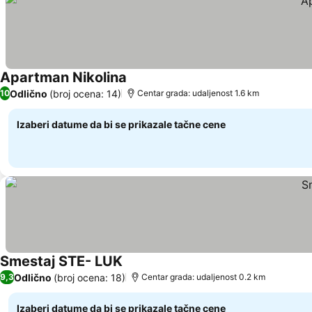
Apartman Nikolina
Pogledaj cene
Odlično
(broj ocena: 14)
10
Centar grada: udaljenost 1.6 km
Izaberi datume da bi se prikazale tačne cene
Smestaj STE- LUK
Pogledaj cene
Odlično
(broj ocena: 18)
9,3
Centar grada: udaljenost 0.2 km
Izaberi datume da bi se prikazale tačne cene