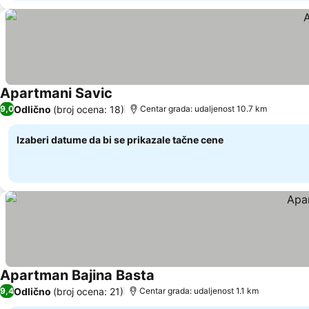
Apartmani Savic
Pogledaj cene
Odlično
(broj ocena: 18)
9,0
Centar grada: udaljenost 10.7 km
Izaberi datume da bi se prikazale tačne cene
Apartman Bajina Basta
Pogledaj cene
Odlično
(broj ocena: 21)
9,4
Centar grada: udaljenost 1.1 km