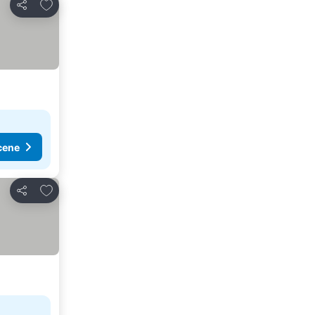
Dodati u favorite
Deli
cene
Dodati u favorite
Deli