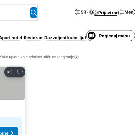
SR · €
Meni
Prijavi me
Pogledaj mapu
Apart hotel
Restoran
Dozvoljeni kućni ljubimci
Kuhinja
Doručak 
Kako uplate koje primimo utiču na rangiranje
Dodati u favorite
Deli
cene