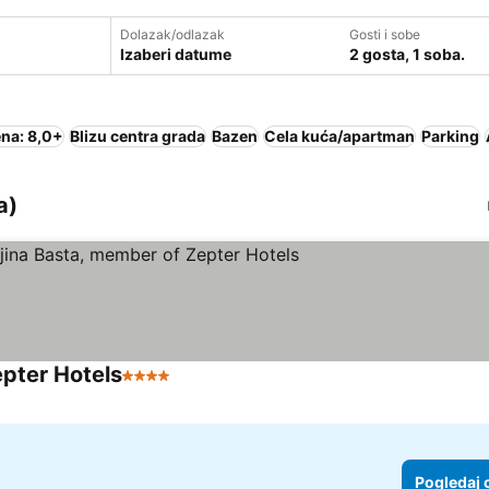
Dolazak/odlazak
Gosti i sobe
Izaberi datume
2 gosta, 1 soba.
na: 8,0+
Blizu centra grada
Bazen
Cela kuća/apartman
Parking
a)
epter Hotels
4 Zvezdice
Pogledaj cene
Pogledaj 