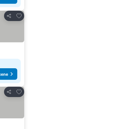
Dodati u favorite
Deli
cene
Dodati u favorite
Deli