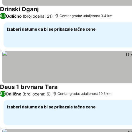
Drinski Oganj
Pogledaj cene
Odlično
(broj ocena: 21)
9,8
Centar grada: udaljenost 3.4 km
Izaberi datume da bi se prikazale tačne cene
Deus 1 brvnara Tara
Pogledaj cene
Odlično
(broj ocena: 6)
8,7
Centar grada: udaljenost 19.5 km
Izaberi datume da bi se prikazale tačne cene