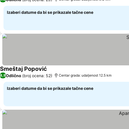
Izaberi datume da bi se prikazale tačne cene
Smeštaj Popović
Pogledaj cene
Odlično
(broj ocena: 52)
8,9
Centar grada: udaljenost 12.5 km
Izaberi datume da bi se prikazale tačne cene