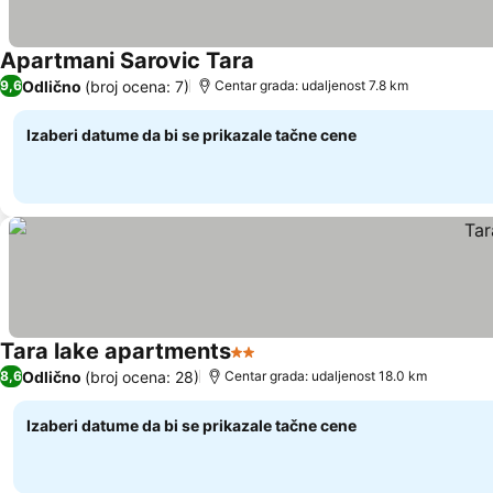
Apartmani Sarovic Tara
Pogledaj cene
Odlično
(broj ocena: 7)
9,6
Centar grada: udaljenost 7.8 km
Izaberi datume da bi se prikazale tačne cene
Tara lake apartments
2 Zvezdice
Pogledaj cene
Odlično
(broj ocena: 28)
8,6
Centar grada: udaljenost 18.0 km
Izaberi datume da bi se prikazale tačne cene