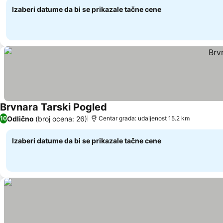
Izaberi datume da bi se prikazale tačne cene
Brvnara Tarski Pogled
Pogledaj cene
Odlično
(broj ocena: 26)
10
Centar grada: udaljenost 15.2 km
Izaberi datume da bi se prikazale tačne cene