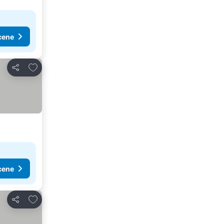
cene
Dodati u favorite
Deli
cene
Dodati u favorite
Deli