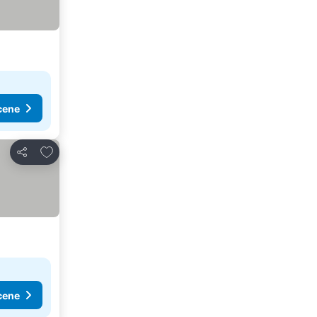
cene
Dodati u favorite
Deli
cene