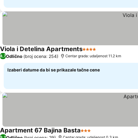
Viola i Detelina Apartments
4 Zvezdice
Pogledaj cene
Odlično
(broj ocena: 254)
8,7
Centar grada: udaljenost 11.2 km
Izaberi datume da bi se prikazale tačne cene
Apartment 67 Bajina Basta
3 Zvezdice
Pogledaj cene
Odlično
(broj ocena: 29)
9,2
Centar grada: udaljenost 0.3 km