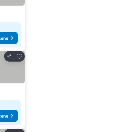
cene
Dodati u favorite
Deli
cene