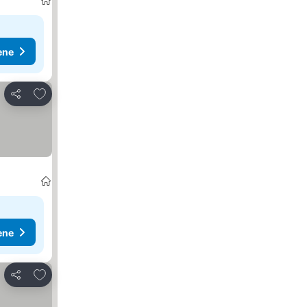
ene
Dodati u favorite
Deli
ene
Dodati u favorite
Deli