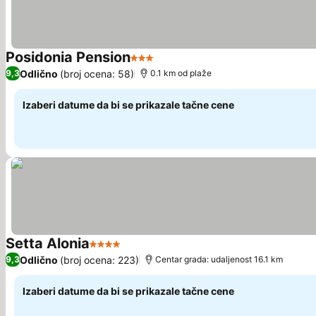
Posidonia Pension
3 Zvezdice
Pogledaj cene
Odlično
(broj ocena: 58)
9,3
0.1 km od plaže
Izaberi datume da bi se prikazale tačne cene
Setta Alonia
4 Zvezdice
Pogledaj cene
Odlično
(broj ocena: 223)
9,3
Centar grada: udaljenost 16.1 km
Izaberi datume da bi se prikazale tačne cene