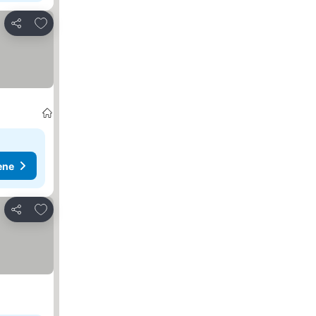
Dodati u favorite
Deli
ene
Dodati u favorite
Deli