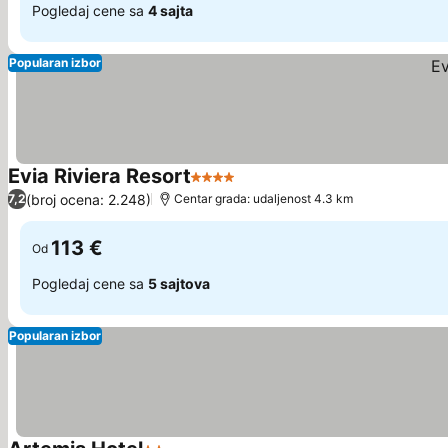
Pogledaj cene sa
4 sajta
Popularan izbor
Evia Riviera Resort
4 Zvezdice
Pogledaj cene
(broj ocena: 2.248)
7,2
Centar grada: udaljenost 4.3 km
113 €
Od
Pogledaj cene sa
5 sajtova
Popularan izbor