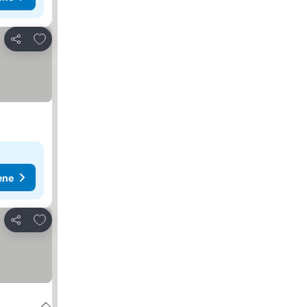
Dodati u favorite
Deli
ene
Dodati u favorite
Deli