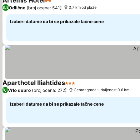
Artemis Hotel
2 Zvezdice
Pogledaj cene
Odlično
(broj ocena: 541)
8,8
0.7 km od plaže
Izaberi datume da bi se prikazale tačne cene
Aparthotel Iliahtides
3 Zvezdice
Pogledaj cene
Vrlo dobro
(broj ocena: 272)
8,1
Centar grada: udaljenost 0.6 km
Izaberi datume da bi se prikazale tačne cene