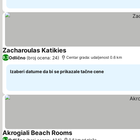
Zacharoulas Katikies
Pogledaj cene
Odlično
(broj ocena: 24)
9,3
Centar grada: udaljenost 0.6 km
Izaberi datume da bi se prikazale tačne cene
Akrogiali Beach Rooms
Pogledaj cene
9,7
0.6 km od plaže