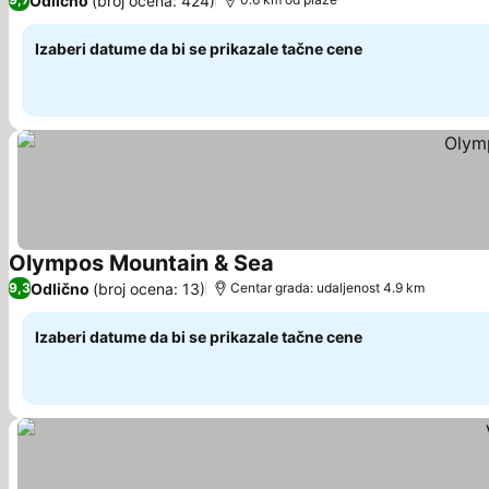
Odlično
(broj ocena: 424)
Izaberi datume da bi se prikazale tačne cene
Olympos Mountain & Sea
Pogledaj cene
Odlično
(broj ocena: 13)
9,3
Centar grada: udaljenost 4.9 km
Izaberi datume da bi se prikazale tačne cene