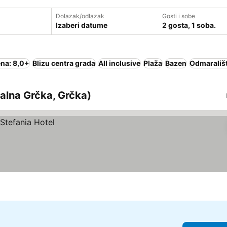
Dolazak/odlazak
Gosti i sobe
Izaberi datume
2 gosta, 1 soba.
na: 8,0+
Blizu centra grada
All inclusive
Plaža
Bazen
Odmarališ
ralna Grčka, Grčka)