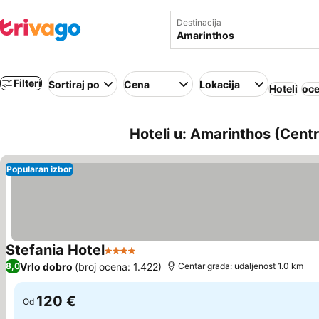
Destinacija
Filteri
Sortiraj po
Cena
Lokacija
Hoteli
oce
Hoteli u: Amarinthos (Cent
Popularan izbor
Stefania Hotel
4 Zvezdice
Pogledaj cene
Vrlo dobro
(broj ocena: 1.422)
8,0
Centar grada: udaljenost 1.0 km
120 €
Od