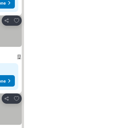
ene
Dodati u favorite
Deli
ene
Dodati u favorite
Deli