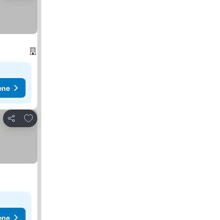
ene
Dodati u favorite
Deli
ene