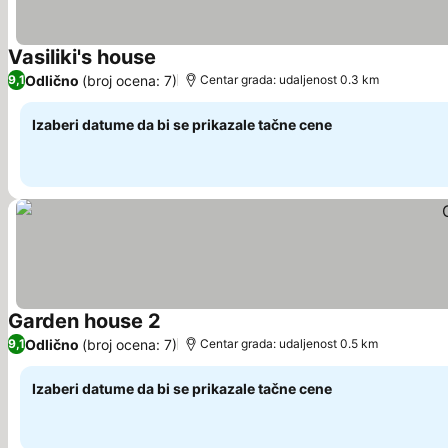
Vasiliki's house
Pogledaj cene
Odlično
(broj ocena: 7)
9,1
Centar grada: udaljenost 0.3 km
Izaberi datume da bi se prikazale tačne cene
Garden house 2
Pogledaj cene
Odlično
(broj ocena: 7)
9,1
Centar grada: udaljenost 0.5 km
Izaberi datume da bi se prikazale tačne cene