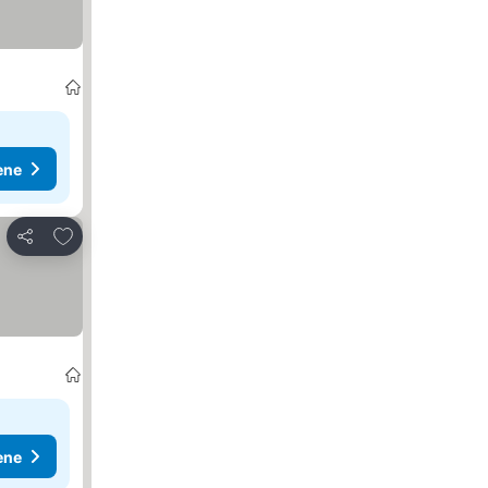
ene
Dodati u favorite
Deli
ene