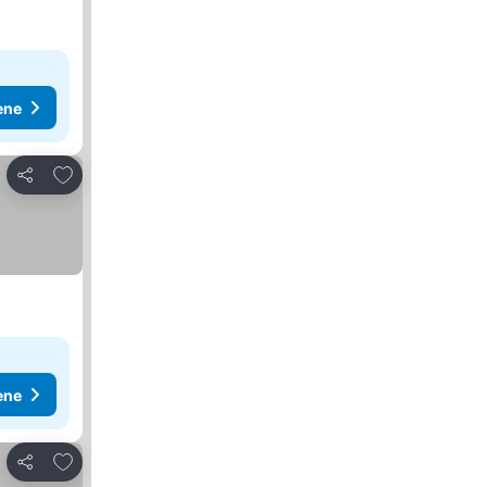
ene
Dodati u favorite
Deli
ene
Dodati u favorite
Deli