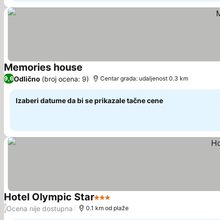
Memories house
Pogledaj cene
Odlično
(broj ocena: 9)
9,6
Centar grada: udaljenost 0.3 km
Izaberi datume da bi se prikazale tačne cene
Hotel Olympic Star
3 Zvezdice
Pogledaj cene
Ocena nije dostupna
/
0.1 km od plaže