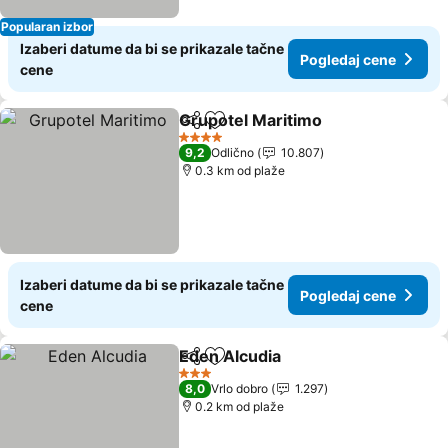
Popularan izbor
Izaberi datume da bi se prikazale tačne
Pogledaj cene
cene
Grupotel Maritimo
Deli
Dodati u favorite
4 Zvezdice
9,2
Odlično
10.807
0.3 km od plaže
Izaberi datume da bi se prikazale tačne
Pogledaj cene
cene
Eden Alcudia
Deli
Dodati u favorite
3 Zvezdice
8,0
Vrlo dobro
1.297
0.2 km od plaže