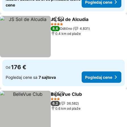
Pogledaj cene
cene
JS Sol de Alcudia
Deli
Dodati u favorite
4 Zvezdice
8,6
Odlično
4.831
0.4 km od plaže
176 €
Od
Pogledaj cene sa
7 sajtova
Pogledaj cene
BelleVue Club
Deli
Dodati u favorite
3 Zvezdice
6,2
36.582
0.6 km od plaže