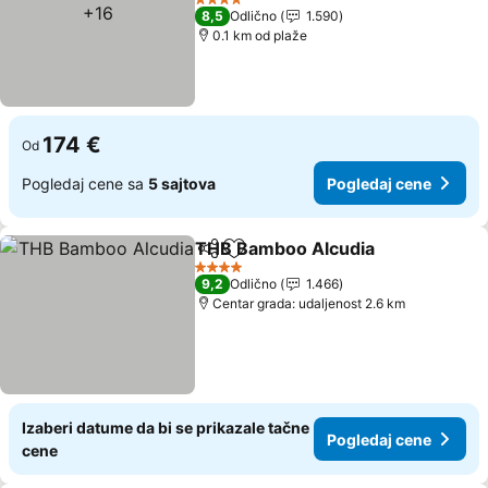
4 Zvezdice
8,5
Odlično
1.590
0.1 km od plaže
174 €
Od
Pogledaj cene sa
5 sajtova
Pogledaj cene
THB Bamboo Alcudia
Deli
Dodati u favorite
4 Zvezdice
9,2
Odlično
1.466
Centar grada: udaljenost 2.6 km
Izaberi datume da bi se prikazale tačne
Pogledaj cene
cene