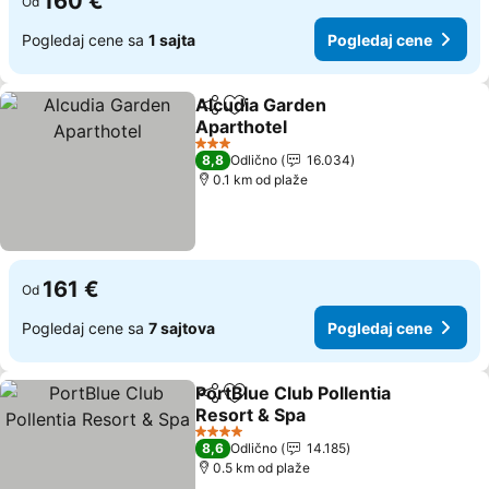
160 €
Od
Pogledaj cene sa
1 sajta
Pogledaj cene
Alcudia Garden
Deli
Dodati u favorite
Aparthotel
3 Zvezdice
8,8
Odlično
16.034
0.1 km od plaže
161 €
Od
Pogledaj cene sa
7 sajtova
Pogledaj cene
PortBlue Club Pollentia
Deli
Dodati u favorite
Resort & Spa
4 Zvezdice
8,6
Odlično
14.185
0.5 km od plaže