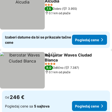
Alcudia
3 Zvezdice
7,5
Dobro
3.955
0.1 km od plaže
Izaberi datume da bi se prikazale tačne
Pogledaj cene
cene
Iberostar Waves Ciudad
Deli
Dodati u favorite
Blanca
4 Zvezdice
9,0
Odlično
7.387
0.1 km od plaže
246 €
Od
Pogledaj cene sa
5 sajtova
Pogledaj cene