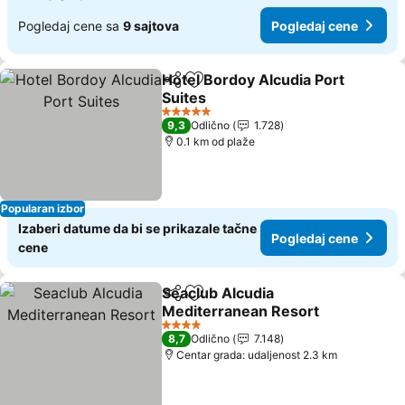
Pogledaj cene sa
9 sajtova
Pogledaj cene
Hotel Bordoy Alcudia Port
Deli
Dodati u favorite
Suites
5 Zvezdice
9,3
Odlično
1.728
0.1 km od plaže
Popularan izbor
Izaberi datume da bi se prikazale tačne
Pogledaj cene
cene
Seaclub Alcudia
Deli
Dodati u favorite
Mediterranean Resort
4 Zvezdice
8,7
Odlično
7.148
Centar grada: udaljenost 2.3 km