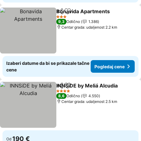
Bonavida Apartments
Deli
Dodati u favorite
3 Zvezdice
9,3
Odlično
1.386
Centar grada: udaljenost 2.2 km
Izaberi datume da bi se prikazale tačne
Pogledaj cene
cene
INNSiDE by Meliá Alcudia
Deli
Dodati u favorite
4 Zvezdice
8,6
Odlično
4.550
Centar grada: udaljenost 2.5 km
190 €
Od