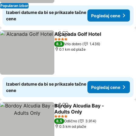
Popularan izbor
Izaberi datume da bi se prikazale tačne
Pogledaj cene
cene
Alcanada Golf Hotel
Deli
Dodati u favorite
4 Zvezdice
8,3
Vrlo dobro
1.436
0.1 km od plaže
Izaberi datume da bi se prikazale tačne
Pogledaj cene
cene
Bordoy Alcudia Bay -
Deli
Dodati u favorite
Adults Only
4 Zvezdice
8,5
Odlično
3.914
0.5 km od plaže