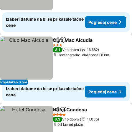
Izaberi datume da bi se prikazale tačne
Pogledaj cene
cene
Club Mac Alcudia
Deli
Dodati u favorite
3 Zvezdice
8,1
Vrlo dobro
16.682
Centar grada: udaljenost 1.8 km
Popularan izbor
Izaberi datume da bi se prikazale tačne
Pogledaj cene
cene
Hotel Condesa
Deli
Dodati u favorite
4 Zvezdice
8,3
Vrlo dobro
11.035
0.1 km od plaže