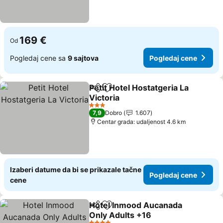
169 €
Od
Pogledaj cene sa
9 sajtova
Pogledaj cene
Petit Hotel Hostatgeria La
Deli
Dodati u favorite
Victoria
3 Zvezdice
7,9
Dobro
1.607
Centar grada: udaljenost 4.6 km
Izaberi datume da bi se prikazale tačne
Pogledaj cene
cene
Hotel Inmood Aucanada
Deli
Dodati u favorite
Only Adults +16