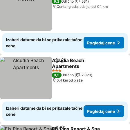
9,2
Odlično
531
Centar grada: udaljenost 0.1 km
Izaberi datume da bi se prikazale tačne
Pogledaj cene
cene
Alcudia Beach
Deli
Dodati u favorite
Apartments
3 Zvezdice
8,5
Odlično
2.020
0.4 km od plaže
Izaberi datume da bi se prikazale tačne
Pogledaj cene
cene
Els Pins Resort & Spa