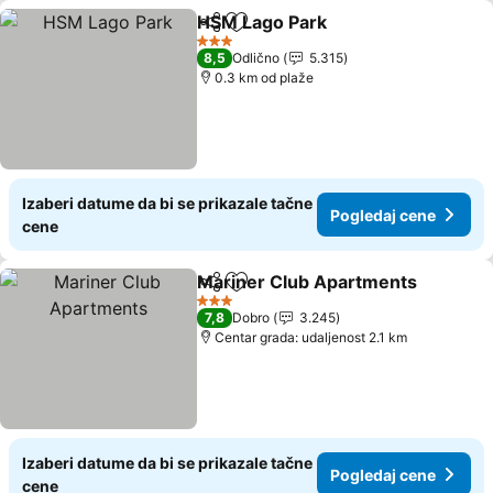
HSM Lago Park
Deli
Dodati u favorite
3 Zvezdice
8,5
Odlično
5.315
0.3 km od plaže
Izaberi datume da bi se prikazale tačne
Pogledaj cene
cene
Mariner Club Apartments
Deli
Dodati u favorite
3 Zvezdice
7,8
Dobro
3.245
Centar grada: udaljenost 2.1 km
Izaberi datume da bi se prikazale tačne
Pogledaj cene
cene