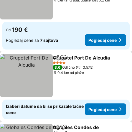
Centar grada: udaljenost 0.2 km
190 €
Od
Pogledaj cene sa
7 sajtova
Pogledaj cene
Grupotel Port De Alcudia
Deli
Dodati u favorite
4 Zvezdice
8,6
Odlično
3.575
0.4 km od plaže
Izaberi datume da bi se prikazale tačne
Pogledaj cene
cene
Globales Condes de
Deli
Dodati u favorite