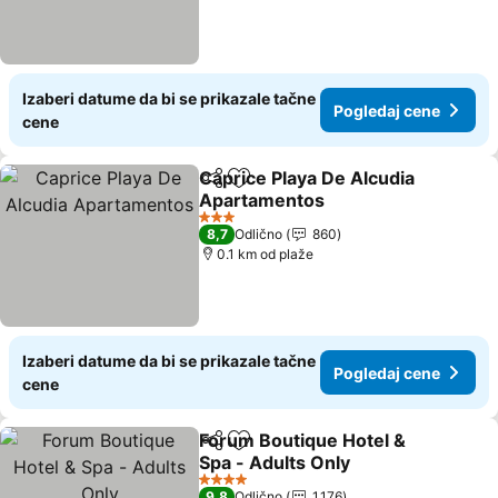
Izaberi datume da bi se prikazale tačne
Pogledaj cene
cene
Caprice Playa De Alcudia
Deli
Dodati u favorite
Apartamentos
3 Zvezdice
8,7
Odlično
860
0.1 km od plaže
Izaberi datume da bi se prikazale tačne
Pogledaj cene
cene
Forum Boutique Hotel &
Deli
Dodati u favorite
Spa - Adults Only
4 Zvezdice
9,8
Odlično
1.176