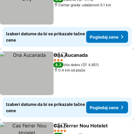
Centar grada: udaljenost 0.1 km
Izaberi datume da bi se prikazale tačne
Pogledaj cene
cene
Ona Aucanada
Deli
Dodati u favorite
3 Zvezdice
8,3
Vrlo dobro
4.851
0.4 km od plaže
Izaberi datume da bi se prikazale tačne
Pogledaj cene
cene
Cas Ferrer Nou Hotelet
Deli
Dodati u favorite
4 Zvezdice