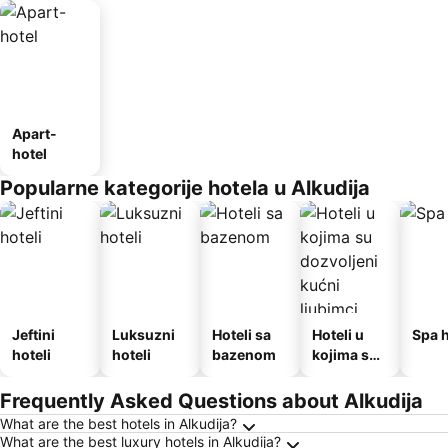
Apart-
hotel
Popularne kategorije hotela u Alkudija
Jeftini
Luksuzni
Hoteli sa
Hoteli u
Spa h
hoteli
hoteli
bazenom
kojima su
dozvoljeni
kućni
Frequently Asked Questions about Alkudija
ljubimci
What are the best hotels in Alkudija?
What are the best luxury hotels in Alkudija?