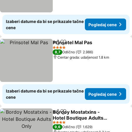
Izaberi datume da bi se prikazale tačne
Pogledaj cene
cene
Prinsotel Mal Pas
Deli
Dodati u favorite
4 Zvezdice
8,7
Odlično
2.986
Centar grada: udaljenost 1.8 km
Izaberi datume da bi se prikazale tačne
Pogledaj cene
cene
Bordoy Mostatxins -
Deli
Dodati u favorite
Hotel Boutique Adults
Only
4 Zvezdice
9,6
Odlično
1.629