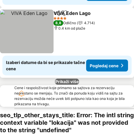
VIVA Eden Lago
Deli
Dodati u favorite
4 Zvezdice
8,8
Odlično
4.714
0.4 km od plaže
Izaberi datume da bi se prikazale tačne
Pogledaj cene
cene
Prikaži više
Cene i raspoloživost koje primamo sa sajtova za rezervaciju
neprestano se menjaju. To znači da ponuda koju vidiš na sajtu za
rezervaciju možda neće uvek biti potpuno ista kao ona koja je bila
prikazana na trivagu.
seo_tlp_other_stays_title: Error: The intl string
context variable "lokacija" was not provided
to the string "undefined"