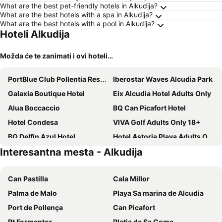
What are the best pet-friendly hotels in Alkudija?
What are the best hotels with a spa in Alkudija?
What are the best hotels with a pool in Alkudija?
Hoteli Alkudija
Možda će te zanimati i ovi hoteli…
PortBlue Club Pollentia Resort & Spa
Iberostar Waves Alcudia Park
Galaxia Boutique Hotel
Eix Alcudia Hotel Adults Only
Alua Boccaccio
BQ Can Picafort Hotel
Hotel Condesa
VIVA Golf Adults Only 18+
BQ Delfín Azul Hotel
Hotel Astoria Playa Adults Only 4* Sup
Interesantna mesta - Alkudija
Cabot Pollensa Park Spa
JS Sol de Alcudia
Iberostar Selection Playa de Muro Village
Globales Don Pedro
Can Pastilla
Cala Millor
Hotel Inmood Aucanada Only Adults +16
Aluasun Continental Park Hotel & Apartments
Palma de Malo
Playa Sa marina de Alcudia
BlueSea Piscis
Iberostar Waves Playa de Muro
Port de Pollença
Can Picafort
Globales Condes de Alcudia
Hoposa Niu
Rt Formentor
Platja de Sa Coma