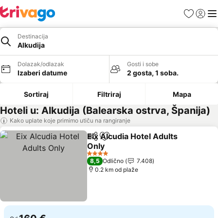
Favoriti
Prijavi
Men
Destinacija
Alkudija
Dolazak/odlazak
Gosti i sobe
Izaberi datume
2 gosta, 1 soba.
Sortiraj
Filtriraj
Mapa
Hoteli u: Alkudija (Balearska ostrva, Španija)
Kako uplate koje primimo utiču na rangiranje
Eix Alcudia Hotel Adults
Deli
Dodati u favorite
Only
4 Zvezdice
8,5
Odlično
7.408
0.2 km od plaže