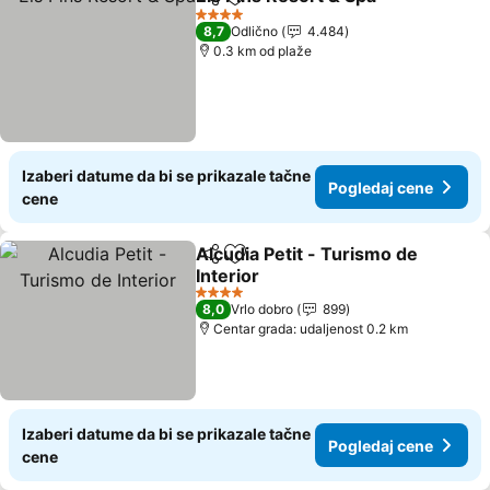
Deli
Dodati u favorite
4 Zvezdice
8,7
Odlično
4.484
0.3 km od plaže
Izaberi datume da bi se prikazale tačne
Pogledaj cene
cene
Alcudia Petit - Turismo de
Deli
Dodati u favorite
Interior
4 Zvezdice
8,0
Vrlo dobro
899
Centar grada: udaljenost 0.2 km
Izaberi datume da bi se prikazale tačne
Pogledaj cene
cene