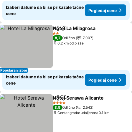
Izaberi datume da bi se prikazale tačne
Pogledaj cene
cene
Hotel La Milagrosa
Deli
Dodati u favorite
2 Zvezdice
8,7
Odlično
7.007
0.2 km od plaže
Popularan izbor
Izaberi datume da bi se prikazale tačne
Pogledaj cene
cene
Hotel Serawa Alicante
Deli
Dodati u favorite
4 Zvezdice
8,5
Odlično
2.542
Centar grada: udaljenost 0.1 km