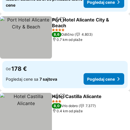
Pogledaj cene
cene
Port Hotel Alicante City &
Deli
Dodati u favorite
Beach
4 Zvezdice
8,6
Odlično
4.803
0.7 km od plaže
178 €
Od
Pogledaj cene sa
7 sajtova
Pogledaj cene
Hotel Castilla Alicante
Deli
Dodati u favorite
3 Zvezdice
8,0
Vrlo dobro
7.377
0.4 km od plaže