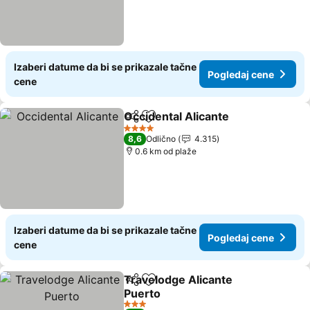
Izaberi datume da bi se prikazale tačne
Pogledaj cene
cene
Occidental Alicante
Deli
Dodati u favorite
4 Zvezdice
8,6
Odlično
4.315
0.6 km od plaže
Izaberi datume da bi se prikazale tačne
Pogledaj cene
cene
Travelodge Alicante
Deli
Dodati u favorite
Puerto
3 Zvezdice