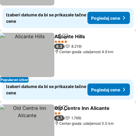
Izaberi datume da bi se prikazale tačne
Pogledaj cene
cene
Alicante Hills
Deli
Dodati u favorite
4 Zvezdice
6,3
8.219
Centar grada: udaljenost 4.9 km
Popularan izbor
Izaberi datume da bi se prikazale tačne
Pogledaj cene
cene
Old Centre Inn Alicante
Deli
Dodati u favorite
2 Zvezdice
6,7
1.769
Centar grada: udaljenost 0.0 km