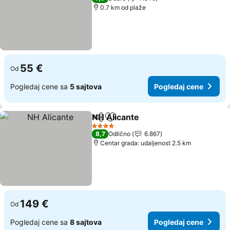
0.7 km od plaže
55 €
Od
Pogledaj cene sa
5 sajtova
Pogledaj cene
NH Alicante
Deli
Dodati u favorite
4 Zvezdice
8,7
Odlično
6.867
Centar grada: udaljenost 2.5 km
149 €
Od
Pogledaj cene sa
8 sajtova
Pogledaj cene