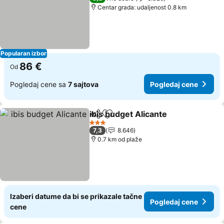
Centar grada: udaljenost 0.8 km
Popularan izbor
86 €
Od
Pogledaj cene sa
7 sajtova
Pogledaj cene
ibis budget Alicante
Deli
Dodati u favorite
3 Zvezdice
7,3
8.646
0.7 km od plaže
Izaberi datume da bi se prikazale tačne
Pogledaj cene
cene