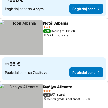
228 €
Od
Pogledaj cene sa
3 sajta
Pogledaj cene
Hotel Albahia
Deli
Dodati u favorite
3 Zvezdice
7,9
Dobro
10.121
0.7 km od plaže
95 €
Od
Pogledaj cene sa
7 sajtova
Pogledaj cene
Daniya Alicante
Deli
Dodati u favorite
3 Zvezdice
7,3
8.286
Centar grada: udaljenost 3.5 km