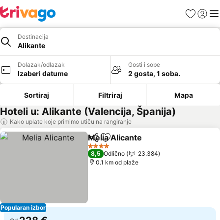
Favoriti
Prijavi
Men
Destinacija
Alikante
Dolazak/odlazak
Gosti i sobe
Izaberi datume
2 gosta, 1 soba.
Sortiraj
Filtriraj
Mapa
Hoteli u: Alikante (Valencija, Španija)
Kako uplate koje primimo utiču na rangiranje
Melia Alicante
Deli
Dodati u favorite
4 Zvezdice
8,5
Odlično
23.384
0.1 km od plaže
Popularan izbor