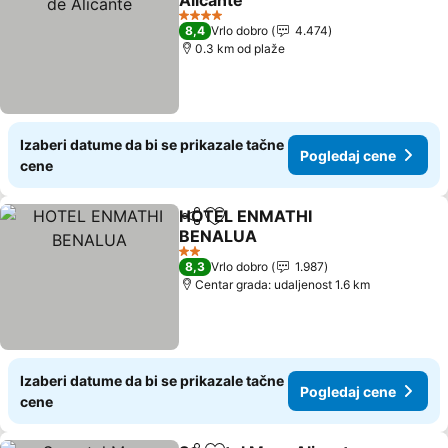
Alicante
4 Zvezdice
8,4
Vrlo dobro
4.474
0.3 km od plaže
Izaberi datume da bi se prikazale tačne
Pogledaj cene
cene
HOTEL ENMATHI
Deli
Dodati u favorite
BENALUA
2 Zvezdice
8,3
Vrlo dobro
1.987
Centar grada: udaljenost 1.6 km
Izaberi datume da bi se prikazale tačne
Pogledaj cene
cene