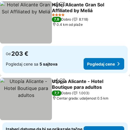
Hotel Alicante Gran Sol
Deli
Dodati u favorite
Affiliated by Meliá
4 Zvezdice
7,9
Dobro
8.118
0.4 km od plaže
203 €
Od
Pogledaj cene sa
5 sajtova
Pogledaj cene
Utopía Alicante - Hotel
Deli
Dodati u favorite
Boutique para adultos
7,7
Dobro
1.003
Centar grada: udaljenost 0.5 km
Izaberi datume da bi se prikazale tačne