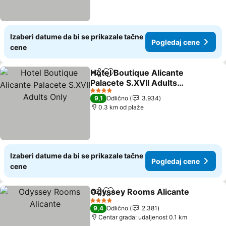
Izaberi datume da bi se prikazale tačne
Pogledaj cene
cene
Hotel Boutique Alicante
Deli
Dodati u favorite
Palacete S.XVII Adults
Only
4 Zvezdice
9,1
Odlično
3.934
0.3 km od plaže
Izaberi datume da bi se prikazale tačne
Pogledaj cene
cene
Odyssey Rooms Alicante
Deli
Dodati u favorite
4 Zvezdice
9,4
Odlično
2.381
Centar grada: udaljenost 0.1 km