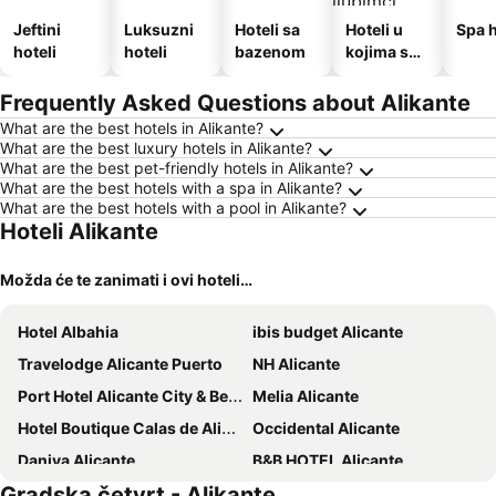
Jeftini
Luksuzni
Hoteli sa
Hoteli u
Spa h
hoteli
hoteli
bazenom
kojima su
dozvoljeni
kućni
Frequently Asked Questions about Alikante
ljubimci
What are the best hotels in Alikante?
What are the best luxury hotels in Alikante?
What are the best pet-friendly hotels in Alikante?
What are the best hotels with a spa in Alikante?
What are the best hotels with a pool in Alikante?
Hoteli Alikante
Možda će te zanimati i ovi hoteli…
Hotel Albahia
ibis budget Alicante
Travelodge Alicante Puerto
NH Alicante
Port Hotel Alicante City & Beach
Melia Alicante
Hotel Boutique Calas de Alicante
Occidental Alicante
Daniya Alicante
B&B HOTEL Alicante
Gradska četvrt - Alikante
B&B HOTEL Alicante Centro
AC Hotel Alicante