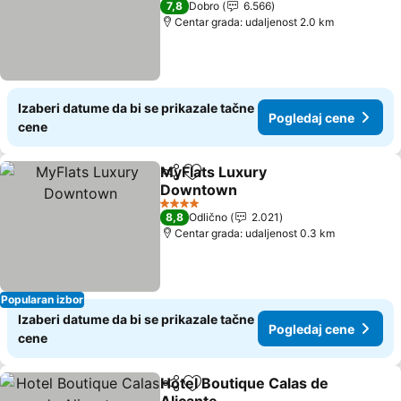
7,8
Dobro
6.566
Centar grada: udaljenost 2.0 km
Izaberi datume da bi se prikazale tačne
Pogledaj cene
cene
MyFlats Luxury
Deli
Dodati u favorite
Downtown
4 Zvezdice
8,8
Odlično
2.021
Centar grada: udaljenost 0.3 km
Popularan izbor
Izaberi datume da bi se prikazale tačne
Pogledaj cene
cene
Hotel Boutique Calas de
Deli
Dodati u favorite