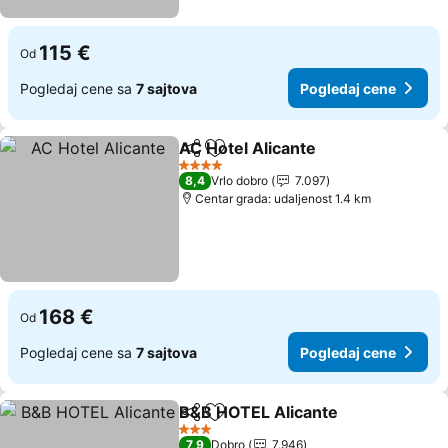
115 €
Od
Pogledaj cene sa
7 sajtova
Pogledaj cene
AC Hotel Alicante
Deli
Dodati u favorite
4 Zvezdice
8,4
Vrlo dobro
7.097
Centar grada: udaljenost 1.4 km
168 €
Od
Pogledaj cene sa
7 sajtova
Pogledaj cene
B&B HOTEL Alicante
Deli
Dodati u favorite
3 Zvezdice
7,9
Dobro
7.946