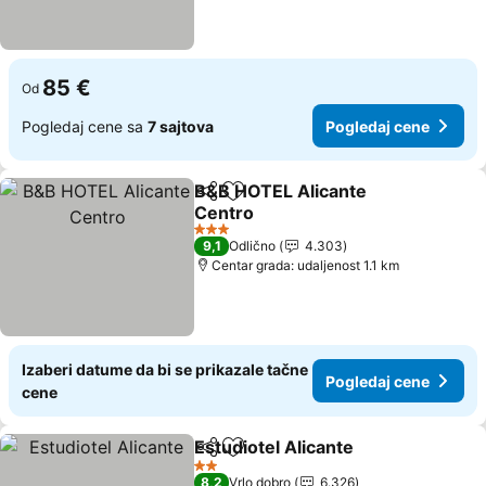
85 €
Od
Pogledaj cene sa
7 sajtova
Pogledaj cene
B&B HOTEL Alicante
Deli
Dodati u favorite
Centro
3 Zvezdice
9,1
Odlično
4.303
Centar grada: udaljenost 1.1 km
Izaberi datume da bi se prikazale tačne
Pogledaj cene
cene
Estudiotel Alicante
Deli
Dodati u favorite
2 Zvezdice
8,2
Vrlo dobro
6.326