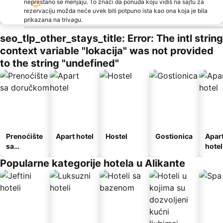
neprestano se menjaju. To znači da ponuda koju vidiš na sajtu za
rezervaciju možda neće uvek biti potpuno ista kao ona koja je bila
prikazana na trivagu.
seo_tlp_other_stays_title: Error: The intl string
context variable "lokacija" was not provided
to the string "undefined"
Prenoćište
Apart hotel
Hostel
Gostionica
Apar
sa
hotel
doručkom
Popularne kategorije hotela u Alikante