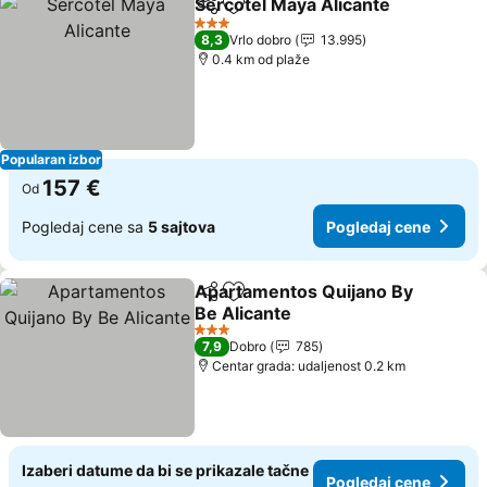
Sercotel Maya Alicante
Deli
Dodati u favorite
3 Zvezdice
8,3
Vrlo dobro
13.995
0.4 km od plaže
Popularan izbor
157 €
Od
Pogledaj cene sa
5 sajtova
Pogledaj cene
Apartamentos Quijano By
Deli
Dodati u favorite
Be Alicante
3 Zvezdice
7,9
Dobro
785
Centar grada: udaljenost 0.2 km
Izaberi datume da bi se prikazale tačne
Pogledaj cene