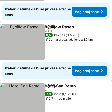
Izaberi datume da bi se prikazale tačne
Pogledaj cene
cene
Bypillow Paseo
Deli
Dodati u favorite
3 Zvezdice
8,5
Odlično
5.202
Centar grada: udaljenost 1.0 km
Izaberi datume da bi se prikazale tačne
Pogledaj cene
cene
Hotel San Remo
Deli
Dodati u favorite
1 Zvezdice
7,9
Dobro
2.669
0.7 km od plaže