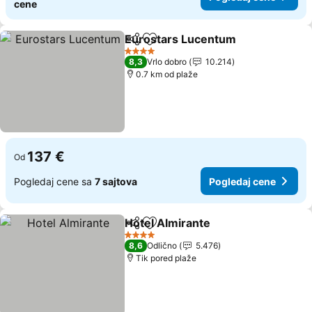
cene
Eurostars Lucentum
Deli
Dodati u favorite
4 Zvezdice
8,3
Vrlo dobro
10.214
0.7 km od plaže
137 €
Od
Pogledaj cene sa
7 sajtova
Pogledaj cene
Hotel Almirante
Deli
Dodati u favorite
4 Zvezdice
8,6
Odlično
5.476
Tik pored plaže