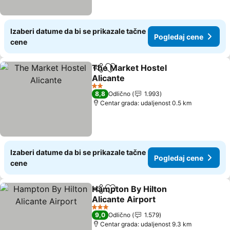
Izaberi datume da bi se prikazale tačne
Pogledaj cene
cene
The Market Hostel
Deli
Dodati u favorite
Alicante
2 Zvezdice
8,8
Odlično
1.993
Centar grada: udaljenost 0.5 km
Izaberi datume da bi se prikazale tačne
Pogledaj cene
cene
Hampton By Hilton
Deli
Dodati u favorite
Alicante Airport
3 Zvezdice
9,0
Odlično
1.579
Centar grada: udaljenost 9.3 km