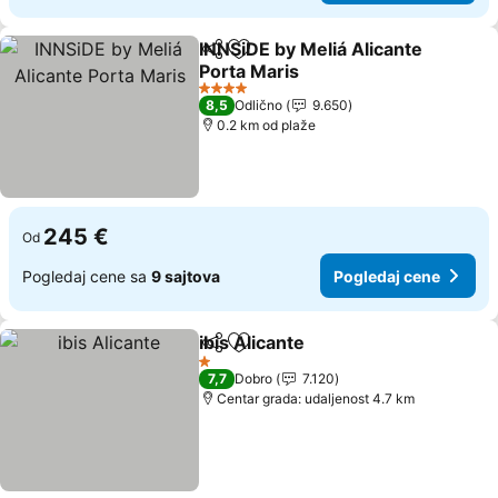
INNSiDE by Meliá Alicante
Deli
Dodati u favorite
Porta Maris
4 Zvezdice
8,5
Odlično
9.650
0.2 km od plaže
245 €
Od
Pogledaj cene sa
9 sajtova
Pogledaj cene
ibis Alicante
Deli
Dodati u favorite
1 Zvezdice
7,7
Dobro
7.120
Centar grada: udaljenost 4.7 km