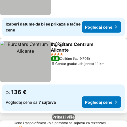
Izaberi datume da bi se prikazale tačne
Pogledaj cene
cene
Eurostars Centrum
Deli
Dodati u favorite
Alicante
4 Zvezdice
8,5
Odlično
9.705
Centar grada: udaljenost 1.1 km
136 €
Od
Pogledaj cene sa
7 sajtova
Pogledaj cene
Prikaži više
Cene i raspoloživost koje primamo sa sajtova za rezervaciju