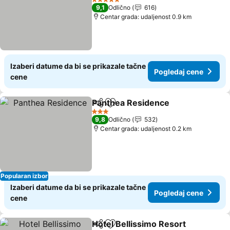
5 Zvezdice
9,1
Odlično
616
Centar grada: udaljenost 0.9 km
Izaberi datume da bi se prikazale tačne
Pogledaj cene
cene
Panthea Residence
Deli
Dodati u favorite
3 Zvezdice
9,8
Odlično
532
Centar grada: udaljenost 0.2 km
Popularan izbor
Izaberi datume da bi se prikazale tačne
Pogledaj cene
cene
Hotel Bellissimo Resort
Deli
Dodati u favorite