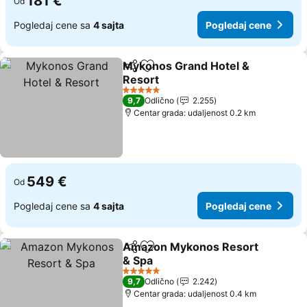
181 €
Od
Pogledaj cene sa
4 sajta
Pogledaj cene
Mykonos Grand Hotel &
Deli
Dodati u favorite
Resort
5 Zvezdice
9,7
Odlično
2.255
Centar grada: udaljenost 0.2 km
549 €
Od
Pogledaj cene sa
4 sajta
Pogledaj cene
Amazon Mykonos Resort
Deli
Dodati u favorite
& Spa
5 Zvezdice
9,7
Odlično
2.242
Centar grada: udaljenost 0.4 km