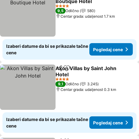
Boutique Hotel
4 Zvezdice
9,5
Odlično
580
Centar grada: udaljenost 1.7 km
Izaberi datume da bi se prikazale tačne
Pogledaj cene
cene
Akon Villas by Saint John
Deli
Dodati u favorite
Hotel
4 Zvezdice
9,1
Odlično
3.245
Centar grada: udaljenost 0.3 km
Izaberi datume da bi se prikazale tačne
Pogledaj cene
cene