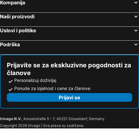
Solun, Centralna Makedonija Hoteli
Nei Pori, Centralna Makedonija Hoteli
Kompanija
Pefkohori, Centralna Makedonija Hoteli
Nikiti, Centralna Makedonija Hoteli
Naši proizvodi
Neos Marmaras, Centralna Makedonija Hoteli
Hanioti, Centralna Makedonija Hoteli
Stavros, Centralna Makedonija Hoteli
Atina, Atika Hoteli
Uslovi i politike
Potos, Istočna Makedonija i Trakija Hoteli
Podrška
Prijavite se za ekskluzivne pogodnosti za
članove
Personalizuj doživljaj
Ponude za lojalnost i cene za članove
Prijavi se
trivago N.V.
, Kesselstraße 5 – 7, 40221 Düsseldorf, Germany
Copyright 2026 trivago | Sva prava su zadržana.