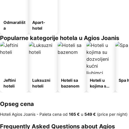
Odmarališt
Apart-
a
hotel
Popularne kategorije hotela u Agios Joanis
Jeftini
Luksuzni
Hoteli sa
Hoteli u
Spa h
hoteli
hoteli
bazenom
kojima su
dozvoljeni
kućni
Opseg cena
ljubimci
Hoteli Agios Joanis -
Paleta cena
od
‎165 €
u
‎549 €
(price per night)
Frequently Asked Questions about Agios