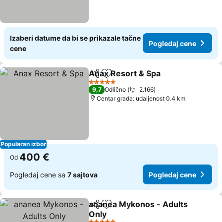
Izaberi datume da bi se prikazale tačne
Pogledaj cene
cene
Anax Resort & Spa
Deli
Dodati u favorite
5 Zvezdice
9,7
Odlično
2.166
Centar grada: udaljenost 0.4 km
Popularan izbor
400 €
Od
Pogledaj cene sa
7 sajtova
Pogledaj cene
ananea Mykonos - Adults
Deli
Dodati u favorite
Only