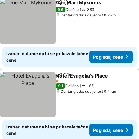
Due Mari Mykonos
Deli
Dodati u favorite
9,6
Odlično
383
Centar grada: udaljenost 0.2 km
Izaberi datume da bi se prikazale tačne
Pogledaj cene
cene
Hotel Evagelia's Place
Deli
Dodati u favorite
1 Zvezdice
9,1
Odlično
185
Centar grada: udaljenost 0.4 km
Izaberi datume da bi se prikazale tačne
Pogledaj cene
cene