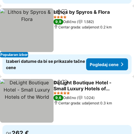
Lithos by Spyros & Flora
Deli
Dodati u favorite
4 Zvezdice
9,9
Odlično
1.582
Centar grada: udaljenost 0.2 km
Popularan izbor
Izaberi datume da bi se prikazale tačne
Pogledaj cene
cene
DeLight Boutique Hotel -
Deli
Dodati u favorite
Small Luxury Hotels of
the World
5 Zvezdice
9,6
Odlično
1.024
Centar grada: udaljenost 0.3 km
262 €
Od