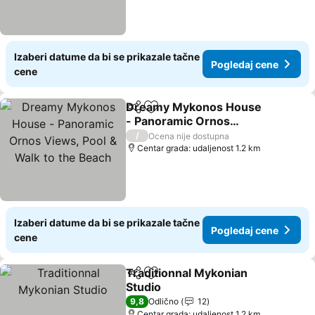
Izaberi datume da bi se prikazale tačne
Pogledaj cene
cene
Dreamy Mykonos House
Deli
Dodati u favorite
- Panoramic Ornos
Views, Pool & Walk to the
/
Ocena nije dostupna
Beach
Centar grada: udaljenost 1.2 km
Izaberi datume da bi se prikazale tačne
Pogledaj cene
cene
Traditionnal Mykonian
Deli
Dodati u favorite
Studio
9,8
Odlično
12
Centar grada: udaljenost 1.2 km