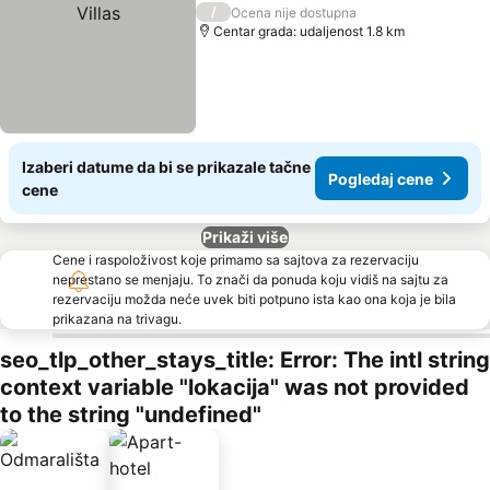
/
Ocena nije dostupna
Centar grada: udaljenost 1.8 km
Izaberi datume da bi se prikazale tačne
Pogledaj cene
cene
Prikaži više
Cene i raspoloživost koje primamo sa sajtova za rezervaciju
neprestano se menjaju. To znači da ponuda koju vidiš na sajtu za
rezervaciju možda neće uvek biti potpuno ista kao ona koja je bila
prikazana na trivagu.
seo_tlp_other_stays_title: Error: The intl string
context variable "lokacija" was not provided
to the string "undefined"