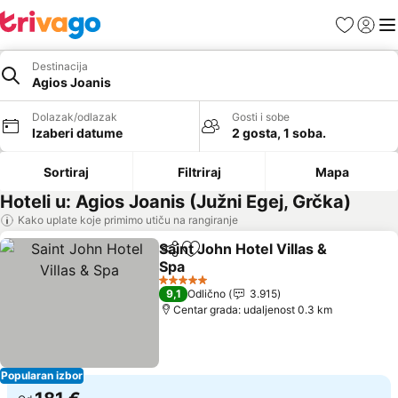
Favoriti
Prijavi
Men
Destinacija
Agios Joanis
Dolazak/odlazak
Gosti i sobe
Izaberi datume
2 gosta, 1 soba.
Sortiraj
Filtriraj
Mapa
Hoteli u: Agios Joanis (Južni Egej, Grčka)
Kako uplate koje primimo utiču na rangiranje
Saint John Hotel Villas &
Deli
Dodati u favorite
Spa
5 Zvezdice
9,1
Odlično
3.915
Centar grada: udaljenost 0.3 km
Popularan izbor