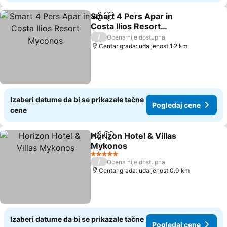
Smart 4 Pers Apar in
Deli
Dodati u favorite
Costa Ilios Resort
Myconos
/
Ocena nije dostupna
Centar grada: udaljenost 1.2 km
Izaberi datume da bi se prikazale tačne
Pogledaj cene
cene
Horizon Hotel & Villas
Deli
Dodati u favorite
Mykonos
5 Zvezdice
/
Ocena nije dostupna
Centar grada: udaljenost 0.0 km
Izaberi datume da bi se prikazale tačne
Pogledaj cene