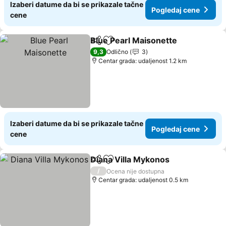
Izaberi datume da bi se prikazale tačne
Pogledaj cene
cene
Blue Pearl Maisonette
Deli
Dodati u favorite
9,3
Odlično
3
Centar grada: udaljenost 1.2 km
Izaberi datume da bi se prikazale tačne
Pogledaj cene
cene
Diana Villa Mykonos
Deli
Dodati u favorite
/
Ocena nije dostupna
Centar grada: udaljenost 0.5 km