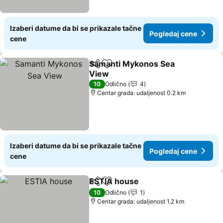
Izaberi datume da bi se prikazale tačne
Pogledaj cene
cene
Samanti Mykonos Sea
Deli
Dodati u favorite
View
10
Odlično
4
Centar grada: udaljenost 0.2 km
Izaberi datume da bi se prikazale tačne
Pogledaj cene
cene
ESTIA house
Deli
Dodati u favorite
10
Odlično
1
Centar grada: udaljenost 1.2 km