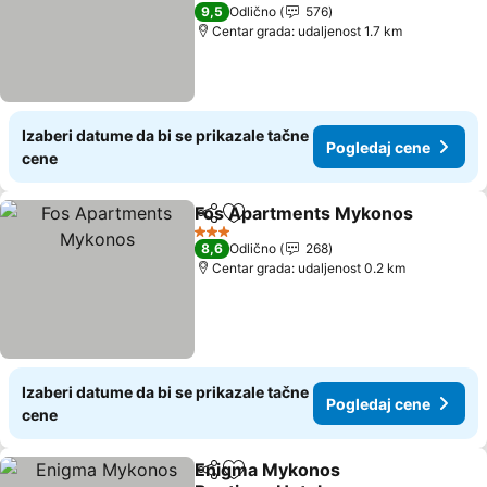
4 Zvezdice
9,5
Odlično
576
Centar grada: udaljenost 1.7 km
Izaberi datume da bi se prikazale tačne
Pogledaj cene
cene
Fos Apartments Mykonos
Deli
Dodati u favorite
3 Zvezdice
8,6
Odlično
268
Centar grada: udaljenost 0.2 km
Izaberi datume da bi se prikazale tačne
Pogledaj cene
cene
Enigma Mykonos
Deli
Dodati u favorite