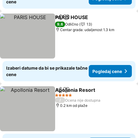
cene
PARIS HOUSE
Deli
Dodati u favorite
9,6
Odlično
13
Centar grada: udaljenost 1.3 km
Izaberi datume da bi se prikazale tačne
Pogledaj cene
cene
Apollonia Resort
Deli
Dodati u favorite
5 Zvezdice
/
Ocena nije dostupna
0.2 km od plaže