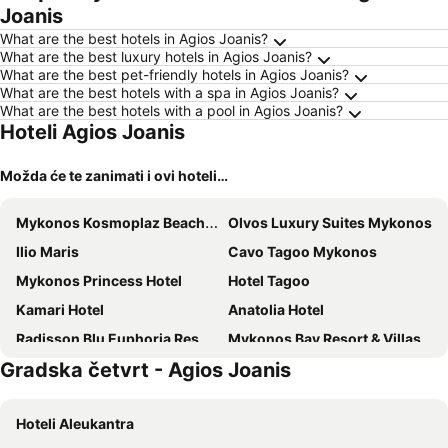
Joanis
What are the best hotels in Agios Joanis?
What are the best luxury hotels in Agios Joanis?
What are the best pet-friendly hotels in Agios Joanis?
What are the best hotels with a spa in Agios Joanis?
What are the best hotels with a pool in Agios Joanis?
Hoteli Agios Joanis
Možda će te zanimati i ovi hoteli…
Mykonos Kosmoplaz Beach Resort Hotel
Olvos Luxury Suites Mykonos
Ilio Maris
Cavo Tagoo Mykonos
Mykonos Princess Hotel
Hotel Tagoo
Kamari Hotel
Anatolia Hotel
Radisson Blu Euphoria Resort, Mykonos
Mykonos Bay Resort & Villas
Gradska četvrt - Agios Joanis
Rocabella Mykonos Hotel
Cyclades Blue
Eternal Suites
Andronikos Hotel
Hoteli Aleukantra
Penelope Village
Anna-Maria Mykonos Hotel