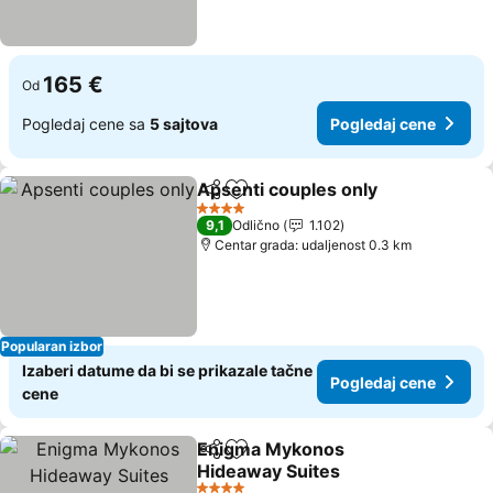
165 €
Od
Pogledaj cene sa
5 sajtova
Pogledaj cene
Apsenti couples only
Deli
Dodati u favorite
4 Zvezdice
9,1
Odlično
1.102
Centar grada: udaljenost 0.3 km
Popularan izbor
Izaberi datume da bi se prikazale tačne
Pogledaj cene
cene
Enigma Mykonos
Deli
Dodati u favorite
Hideaway Suites