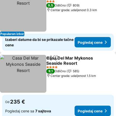
3 Zvezdice
9,5
Odlično
809
Centar grada: udaljenost 0.3 km
Popularan izbor
Izaberi datume da bi se prikazale tačne
Pogledaj cene
cene
Casa Del Mar Mykonos
Deli
Dodati u favorite
Seaside Resort
4 Zvezdice
9,1
Odlično
585
Centar grada: udaljenost 1.5 km
235 €
Od
Pogledaj cene sa
7 sajtova
Pogledaj cene