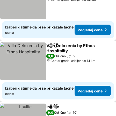
Izaberi datume da bi se prikazale tačne
Pogledaj cene
cene
Villa Deloxenia by Ethos
Deli
Dodati u favorite
Hospitality
9,6
Odlično
5
Centar grada: udaljenost 1.1 km
Izaberi datume da bi se prikazale tačne
Pogledaj cene
cene
Laullie
Deli
Dodati u favorite
9,0
Odlično
10