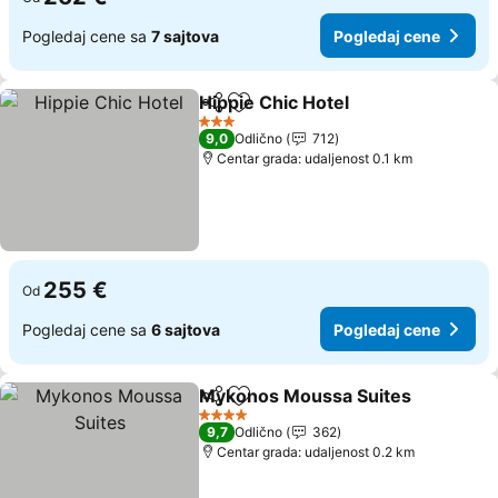
Pogledaj cene sa
7 sajtova
Pogledaj cene
Hippie Chic Hotel
Deli
Dodati u favorite
3 Zvezdice
9,0
Odlično
712
Centar grada: udaljenost 0.1 km
255 €
Od
Pogledaj cene sa
6 sajtova
Pogledaj cene
Mykonos Moussa Suites
Deli
Dodati u favorite
4 Zvezdice
9,7
Odlično
362
Centar grada: udaljenost 0.2 km