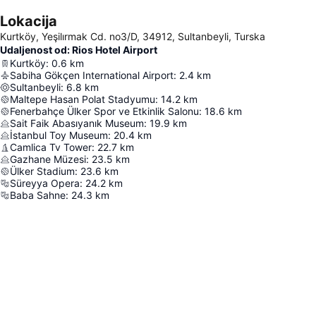
Lokacija
Kurtköy, Yeşilırmak Cd. no3/D, 34912, Sultanbeyli, Turska
Udaljenost od: Rios Hotel Airport
Kurtköy
:
0.6
km
Sabiha Gökçen International Airport
:
2.4
km
Sultanbeyli
:
6.8
km
Maltepe Hasan Polat Stadyumu
:
14.2
km
Fenerbahçe Ülker Spor ve Etkinlik Salonu
:
18.6
km
Sait Faik Abasıyanık Museum
:
19.9
km
İstanbul Toy Museum
:
20.4
km
Camlica Tv Tower
:
22.7
km
Gazhane Müzesi
:
23.5
km
Ülker Stadium
:
23.6
km
Süreyya Opera
:
24.2
km
Baba Sahne
:
24.3
km