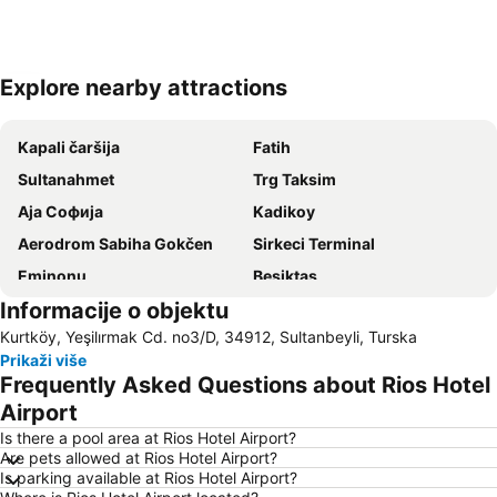
Explore nearby attractions
Proširi mapu
Kapali čaršija
Fatih
Sultanahmet
Trg Taksim
Аја Софија
Kadikoy
Aerodrom Sabiha Gokčen
Sirkeci Terminal
Eminonu
Besiktas
Informacije o objektu
Bakirkoy - Incirli Metro Station
Belgrade Forest
Kurtköy, Yeşilırmak Cd. no3/D, 34912, Sultanbeyli, Turska
Bosphorus
Istiklal Street
Prikaži više
Acibadem Subway Station
Bosphorus Bridge
Frequently Asked Questions about Rios Hotel
Yenikapi Subway Station
Uskudar
Airport
Karakoy Limani
Esenler Bus Terminal
Is there a pool area at Rios Hotel Airport?
Are pets allowed at Rios Hotel Airport?
Bakırköy
Sefakoy
Is parking available at Rios Hotel Airport?