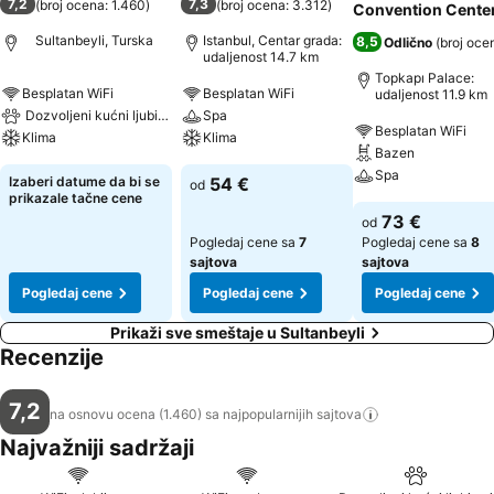
7,2
7,3
(
broj ocena: 1.460
)
(
broj ocena: 3.312
)
Convention Cente
Sultanbeyli, Turska
Istanbul, Centar grada:
8,5
Odlično
(
broj oce
udaljenost 14.7 km
Topkapı Palace:
Besplatan WiFi
Besplatan WiFi
udaljenost 11.9 km
Dozvoljeni kućni ljubimci
Spa
Besplatan WiFi
Klima
Klima
Bazen
Spa
Izaberi datume da bi se
54 €
od
prikazale tačne cene
73 €
od
Pogledaj cene sa
7
Pogledaj cene sa
8
sajtova
sajtova
Pogledaj cene
Pogledaj cene
Pogledaj cene
Prikaži sve smeštaje u Sultanbeyli
Recenzije
7,2
na osnovu ocena (1.460) sa najpopularnijih
sajtova
Najvažniji sadržaji