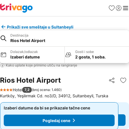
Favoriti
Prijavi
Men
Prikaži sve smeštaje u Sultanbeyli
Destinacija
Rios Hotel Airport
Dolazak/odlazak
Gosti i sobe
Izaberi datume
2 gosta, 1 soba.
Kako uplate koje primimo utiču na rangiranje
Rios Hotel Airport
Deli
Do
Hotel
7,2
(
broj ocena: 1.460
)
4 Zvezdice
Kurtköy, Yeşilırmak Cd. no3/D, 34912, Sultanbeyli, Turska
Izaberi datume da bi se prikazale tačne cene
Izaberi datume da bi se prikazale tačne cene
Pogledaj cene
Pogledaj cene