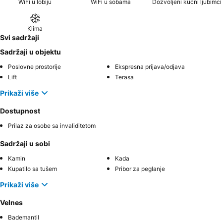
WiFi u lobiju
WiFi u sobama
Dozvoljeni kućni ljubimci
Klima
Svi sadržaji
Sadržaji u objektu
Poslovne prostorije
Ekspresna prijava/odjava
Lift
Terasa
Prikaži više
Dostupnost
Prilaz za osobe sa invaliditetom
Sadržaji u sobi
Kamin
Kada
Kupatilo sa tušem
Pribor za peglanje
Prikaži više
Velnes
Bademantil