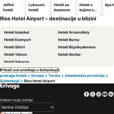
Jeftini
Luksuzni
Hoteli sa
Hoteli u
Spa h
hoteli
hoteli
bazenom
kojima su
dozvoljeni
Rios Hotel Airport – destinacije u blizini
kućni
ljubimci
Hoteli Istanbul
Hoteli Arnavutköy
Hoteli Esenyurt
Hoteli Bursa
Hoteli Silivri
Hoteli Büyükçekmece
Hoteli Yalova
Hoteli Avcilar
Hoteli Sakarya
Prikaži sve smeštaje u Sultanbeyli
pretraga hotela
Evropa
Turska
Istambulska provincija
Sultanbeyli
Rios Hotel Airport
Facebook
Twitter
Insta
Yo
Izaberi svoju zemlju