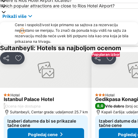
Where is Rios Hotel Airport located?
Lale Festivali
Pendik
Which popular attractions are close to Rios Hotel Airport?
Galata Bridge
Aksaray Metro Station
Prikaži više
Küçükçekmece
Kadikoy Subway Station
Cene i raspoloživost koje primamo sa sajtova za rezervaciju
Istanbul Anatolian Side
Palata Dolmabahče
neprestano se menjaju. To znači da ponuda koju vidiš na sajtu za
rezervaciju možda neće uvek biti potpuno ista kao ona koja je bila
Topkapı Palace
Arnavutkoy Art Gallery
prikazana na trivagu.
Kumkapi
Nisantasi shopping district
Sultanbeyli: Hotels sa najboljom ocenom
Halic Subway Station
Golden Horn
Popularan izbor
Deli
Dodati u favorite
Deli
Dodati u fav
Eyup Sultan Mosque
Zeytinburnu
Bayrampasa
Otogar Metro Station
Kemerburgaz
Plava Džamija
HOSPITAL BUILD & INFRASTRUCTURE TURKEY
INTERMOB
Hotel
Hotel
2 Zvezdice
3 Zvezdice
Istanbul Palace Hotel
Gedikpasa Konagi
Maslak
Eyup
/
8,0
Ocena nije dostupna
Vrlo dobro
(
broj o
Platform Merter
Sile Ayazma Beach
Sultanbeyli, Centar grada: udaljenost 25.7 km
Kapali čaršija: udalj
Bagcilar
Tuzla
Izaberi datume da bi se prikazale
Izaberi datume da 
tačne cene
tačne cene
Pogledaj cene
Pogledaj