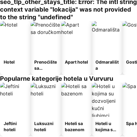
seo_tlp_other_stays_title: Error: The intl string
context variable "lokacija" was not provided
to the string "undefined"
Hotel
Prenoćište
Apart hotel
Odmarališt
Gost
sa
a
doručkom
Popularne kategorije hotela u Vurvuru
Jeftini
Luksuzni
Hoteli sa
Hoteli u
Spa h
hoteli
hoteli
bazenom
kojima su
dozvoljeni