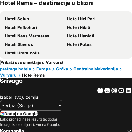
Hotel Rema – destinacije u blizini
kućni
ljubimci
Hoteli Solun
Hoteli Nei Pori
Hoteli Pefkohori
Hoteli Nikiti
Hoteli Neos Marmaras
Hoteli Hanioti
Hoteli Stavros
Hoteli Potos
Hoteli Uranupolis
Prikaži sve smeštaje u Vurvuru
pretraga hotela
Evropa
Grčka
Centralna Makedonija
Vurvuru
Hotel Rema
Facebook
Twitter
Insta
Yo
Izaberi svoju zemlju
Dodaj na Google
Lako pronađi naše rezultate: dodaj
trivago kao omiljeni izvor na Google.
Kompanija