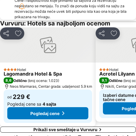
Cene i raspoloživost koje primamo sa sajtova za rezervaciju
Plaža Possidi
Kalamici
neprestano se menjaju. To znači da ponuda koju vidiš na sajtu za
rezervaciju možda neće uvek biti potpuno ista kao ona koja je bila
Fourka
Porto Carras Grand Resort Golf Club
prikazana na trivagu.
Nea Roda
Paralia Olympiadas
Vurvuru: Hotels sa najboljom ocenom
Afytos
Livrohio
Deli
Dodati u favorite
Deli
Dodati u 
Stratoni
Kampoudi
Haniotis Melathron
Ormos Panagias
Porto Karas 1
Port Ouranoupolis
Sikia
Gavriadia
Hotel
Hotel
4 Zvezdice
3 Zvezdice
Lagomandra Hotel & Spa
Acrotel Lilyann
Karagatsia
Agios Georgios
8,6
9,1
Odlično
(
broj ocena: 1.023
)
Odlično
(
broj o
Plaža Tristinika
Komitsa
Neos Marmaras, Centar grada: udaljenost 5.9 km
Nikiti, Centar gra
Gerakini
Elia 2
Izaberi datume d
229 €
od
tačne cene
Pogledaj cene sa
4 sajta
Pogled
Pogledaj cene
Prikaži sve smeštaje u Vurvuru