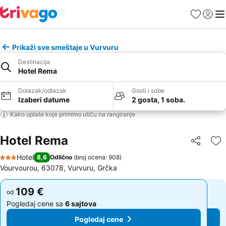
Favoriti
Prijavi
Men
Prikaži sve smeštaje u Vurvuru
Destinacija
Hotel Rema
Dolazak/odlazak
Gosti i sobe
Izaberi datume
2 gosta, 1 soba.
Kako uplate koje primimo utiču na rangiranje
Hotel Rema
Deli
Do
Hotel
8,6
Odlično
(
broj ocena: 908
)
3 Zvezdice
Vourvourou, 63078, Vurvuru, Grčka
109 €
109 €
od
od
Pogledaj cene sa
6 sajtova
Pogledaj cene sa
6 sajtova
Pogledaj cene
Pogledaj cene