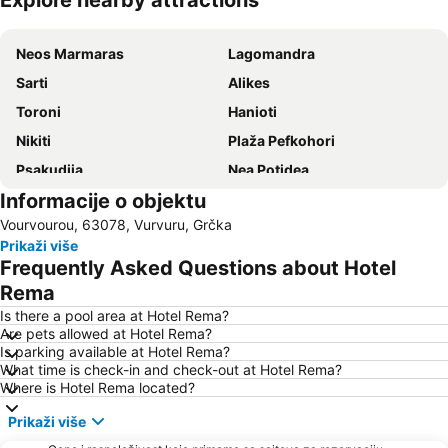
Explore nearby attractions
Proširi mapu
Neos Marmaras
Lagomandra
Sarti
Alikes
Toroni
Hanioti
Nikiti
Plaža Pefkohori
Psakudija
Nea Potidea
Informacije o objektu
Karidi plaža
Kamp Jerisos
Vourvourou, 63078, Vurvuru, Grčka
Plaža Polihrono
Kallithea
Prikaži više
Luka Jerisos
Plaža Afitos
Frequently Asked Questions about Hotel
Hanioti
Paradisos
Rema
Sani
Siviri
Is there a pool area at Hotel Rema?
Are pets allowed at Hotel Rema?
Plaža Kakoudia
Sani Marina
Is parking available at Hotel Rema?
What time is check-in and check-out at Hotel Rema?
Kriopigi
Develiki
Where is Hotel Rema located?
Jerisos Cocoa
Chalkidiki deutero podi
Prikaži više
Limani Ammoulianis
Xiropotami