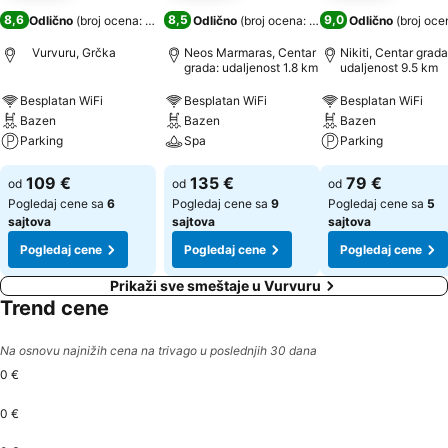
8,6
8,5
9,0
Odlično
(
broj ocena: 908
)
Odlično
(
broj ocena: 7.992
)
Odlično
(
broj oce
Vurvuru, Grčka
Neos Marmaras, Centar
Nikiti, Centar grada
grada: udaljenost 1.8 km
udaljenost 9.5 km
Besplatan WiFi
Besplatan WiFi
Besplatan WiFi
Bazen
Bazen
Bazen
Parking
Spa
Parking
109 €
135 €
79 €
od
od
od
Pogledaj cene sa
6
Pogledaj cene sa
9
Pogledaj cene sa
5
sajtova
sajtova
sajtova
Pogledaj cene
Pogledaj cene
Pogledaj cene
Prikaži sve smeštaje u Vurvuru
Trend cene
Na osnovu najnižih cena na trivago u poslednjih 30 dana
0 €
0 €