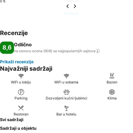
0 €
Recenzije
Odlično
8,6
na osnovu ocena (908) sa najpopularnijih
sajtova
Prikaži recenzije
Najvažniji sadržaji
WiFi u lobiju
WiFi u sobama
Bazen
Parking
Dozvoljeni kućni ljubimci
Klima
Restoran
Bar u hotelu
Svi sadržaji
Sadržaji u objektu