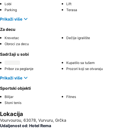
Lobi
Lift
Parking
Terasa
Prikaži više
Za decu
Krevetac
Dečije igralište
Obroci za decu
Sadržaji u sobi
Kupatilo sa tušem
Pribor za peglanje
Prozori koji se otvaraju
Prikaži više
Sportski objekti
Bilijar
Fitnes
Stoni tenis
Lokacija
Vourvourou, 63078, Vurvuru, Grčka
Udaljenost od: Hotel Rema