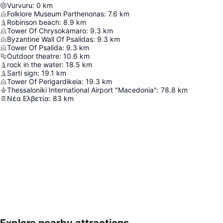
Vurvuru
:
0
km
Folklore Museum Parthenonas
:
7.6
km
Robinson beach
:
8.9
km
Tower Of Chrysokamaro
:
9.3
km
Byzantine Wall Of Psalidas
:
9.3
km
Tower Of Psalida
:
9.3
km
Outdoor theatre
:
10.6
km
rock in the water
:
18.5
km
Sarti sign
:
19.1
km
Tower Of Perigardikeia
:
19.3
km
Thessaloniki International Airport "Macedonia"
:
78.8
km
Νέα Ελβετία
:
83
km