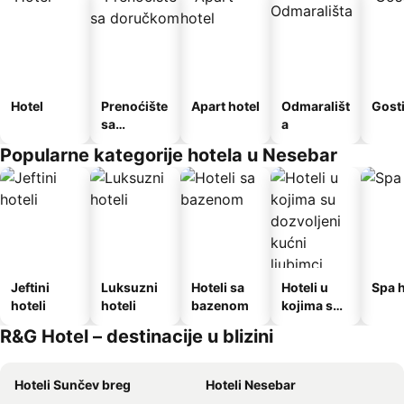
Hotel
Prenoćište
Apart hotel
Odmarališt
Gost
sa
a
doručkom
Popularne kategorije hotela u Nesebar
Jeftini
Luksuzni
Hoteli sa
Hoteli u
Spa h
hoteli
hoteli
bazenom
kojima su
dozvoljeni
R&G Hotel – destinacije u blizini
kućni
ljubimci
Hoteli Sunčev breg
Hoteli Nesebar