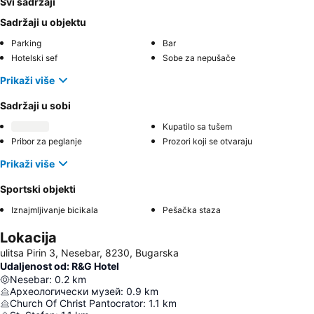
Svi sadržaji
Sadržaji u objektu
Parking
Bar
Hotelski sef
Sobe za nepušače
Prikaži više
Sadržaji u sobi
Kupatilo sa tušem
Pribor za peglanje
Prozori koji se otvaraju
Prikaži više
Sportski objekti
Iznajmljivanje bicikala
Pešačka staza
Lokacija
ulitsa Pirin 3, Nesebar, 8230, Bugarska
Udaljenost od: R&G Hotel
Nesebar
:
0.2
km
Археологически музей
:
0.9
km
Church Of Christ Pantocrator
:
1.1
km