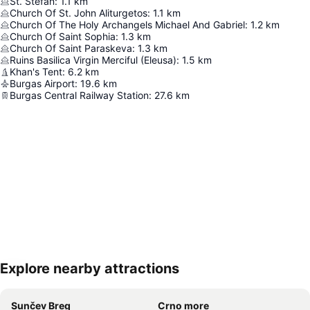
St. Stefan
:
1.1
km
Church Of St. John Aliturgetos
:
1.1
km
Church Of The Holy Archangels Michael And Gabriel
:
1.2
km
Church Of Saint Sophia
:
1.3
km
Church Of Saint Paraskeva
:
1.3
km
Ruins Basilica Virgin Merciful (Eleusa)
:
1.5
km
Khan's Tent
:
6.2
km
Burgas Airport
:
19.6
km
Burgas Central Railway Station
:
27.6
km
Explore nearby attractions
Proširi mapu
Sunčev Breg
Crno more