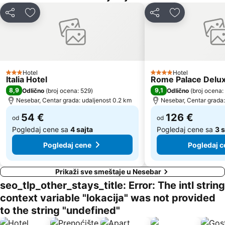
Deli
Dodati u favorite
Deli
Dodati u favo
Hotel
Hotel
3 Zvezdice
4 Zvezdice
Italia Hotel
Rome Palace Delu
8,9
9,1
Odlično
(
broj ocena: 529
)
Odlično
(
broj ocena:
Nesebar, Centar grada: udaljenost 0.2 km
Nesebar, Centar grada:
54 €
126 €
od
od
Pogledaj cene sa
4 sajta
Pogledaj cene sa
3 s
Pogledaj cene
Pogledaj c
Prikaži sve smeštaje u Nesebar
seo_tlp_other_stays_title: Error: The intl string
context variable "lokacija" was not provided
to the string "undefined"