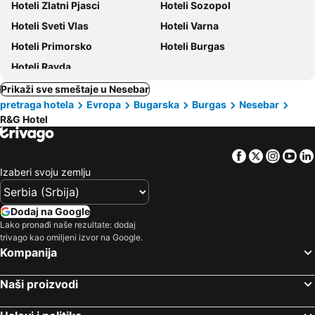
Hoteli Zlatni Pjasci
Hoteli Sozopol
Hoteli Sveti Vlas
Hoteli Varna
Hoteli Primorsko
Hoteli Burgas
Hoteli Ravda
Prikaži sve smeštaje u Nesebar
pretraga hotela
Evropa
Bugarska
Burgas
Nesebar
R&G Hotel
Facebook
Twitter
Insta
Yo
Izaberi svoju zemlju
Dodaj na Google
Lako pronađi naše rezultate: dodaj
trivago kao omiljeni izvor na Google.
Kompanija
Naši proizvodi