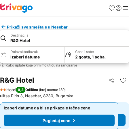
Favoriti
Prijavi
Men
Prikaži sve smeštaje u Nesebar
Destinacija
R&G Hotel
Dolazak/odlazak
Gosti i sobe
Izaberi datume
2 gosta, 1 soba.
Kako uplate koje primimo utiču na rangiranje
R&G Hotel
Deli
Do
Hotel
9,3
Odlično
(
broj ocena: 189
)
2 Zvezdice
ulitsa Pirin 3, Nesebar, 8230, Bugarska
Izaberi datume da bi se prikazale tačne cene
Izaberi datume da bi se prikazale tačne cene
Pogledaj cene
Pogledaj cene