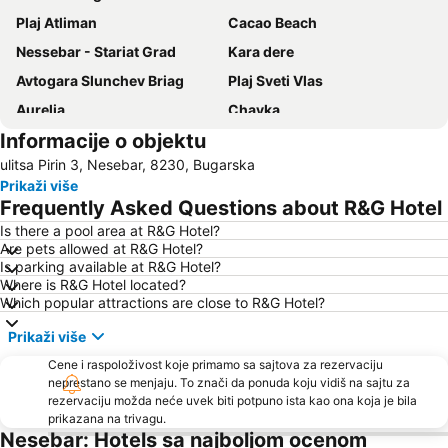
Plaj Atliman
Cacao Beach
Nessebar - Stariat Grad
Kara dere
Avtogara Slunchev Briag
Plaj Sveti Vlas
Aurelia
Chayka
Informacije o objektu
Kraibrezhna ulica
Marina Sozopol
ulitsa Pirin 3, Nesebar, 8230, Bugarska
Port of Nessebar
Kraybrezhna aleya
Prikaži više
Pomorie East
Rabotnicheski zhilishta
Frequently Asked Questions about R&G Hotel
Kavacite
Action Aquapark
Is there a pool area at R&G Hotel?
Are pets allowed at R&G Hotel?
Centralen plaj Pomorie
Yuzhen plazh
Is parking available at R&G Hotel?
Irakli Beach
Bridge of Burgas
Where is R&G Hotel located?
Which popular attractions are close to R&G Hotel?
Old Town
Sunny Beach Karting Track
Prikaži više
Centralen plaj Ravda
Entertainment center Camelot
Cene i raspoloživost koje primamo sa sajtova za rezervaciju
New Beach Sveti Vlas
Sarafovo
neprestano se menjaju. To znači da ponuda koju vidiš na sajtu za
Perla
rezervaciju možda neće uvek biti potpuno ista kao ona koja je bila
prikazana na trivagu.
Nesebar: Hotels sa najboljom ocenom