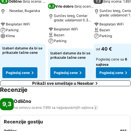
9,3
7,2
Odlično
(
broj ocena: 189
)
(
broj ocena: 1.89
8,2
Vrlo dobro
(
broj ocena: 4.724
)
Nesebar, Bugarska
Sunčev breg, Cent
grada: udaljenost 1
Sunčev breg, Centar
grada: udaljenost 0.3
Besplatan WiFi
Besplatan WiFi
km
Besplatan WiFi
Parking
Bazen
Bazen
Klima
Parking
Parking
Pogledaj cene
Pogledaj cene
Izaberi datume da bi se
40 €
od
Pogledaj cene
prikazale tačne cene
Izaberi datume da bi se
prikazale tačne cene
Pogledaj cene sa
6
sajtova
Pogledaj cene
Pogledaj cene
Pogledaj cene
Prikaži sve smeštaje u Nesebar
Recenzije
Odlično
9,3
na osnovu ocena (189) sa najpopularnijih
sajtova
Recenzije gostiju
Odlično
91
%