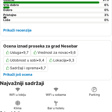
Vrlo dobro
6
%
Dobro
0
%
Pristojno
3
%
Loše
0
%
Prikaži recenzije
Ocena iznad proseka za grad Nesebar
Usluga
•
9,7
Vrednost za novac
•
9,6
Udobnost u sobi
•
9,4
Lokacija
•
9,3
Sadržaji i oprema
•
8,7
Prikaži još ocena
Najvažniji sadržaji
WiFi u lobiju
WiFi u sobama
Parking
Klima
Bar u hotelu