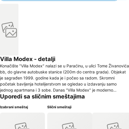
Villa Modex - detalji
Konačište "Villa Modex" nalazi se u Paraćinu, u ulici Tome Živanovića
bb, do glavne autobuske stanice (200m do centra grada). Objekat
je sagrađen 1999. godine kada je i počeo sa radom. Skromni
početak bavljenja hotelijerstvom se ogledao u izdavanju samo
jednog apartmana i 3 sobe. Danas ''Villa Modex" je moderno
Uporedi sa sličnim smeštajima
opremljen objekat koji raspolaže sa 3 apartmana i 7 soba, ukupnog
kapaciteta od 19 ležajeva. Izvanredna usluga, moderan enterijer i
Izabrani smeštaj
Slični smeštaji
ljubazno osoblje učiniće da se osećate prijatno u atmosferi pravog
porodičnog konačišta. Kompletan objekat je klimatizovan, tako da je
boravak izuzetno prijatan, kako u apartmanima, tako i u lobiju-baru
konačišta. "Villa Modex" raspolaže sobama I apartmanima visoke