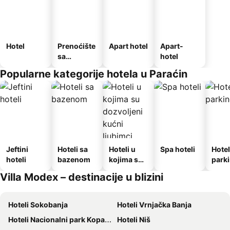
Hotel
Prenoćište
Apart hotel
Apart-
sa
hotel
doručkom
Popularne kategorije hotela u Paraćin
Jeftini
Hoteli sa
Hoteli u
Spa hoteli
Hotel
hoteli
bazenom
kojima su
park
dozvoljeni
Villa Modex – destinacije u blizini
kućni
ljubimci
Hoteli Sokobanja
Hoteli Vrnjačka Banja
Hoteli Nacionalni park Kopaonik
Hoteli Niš