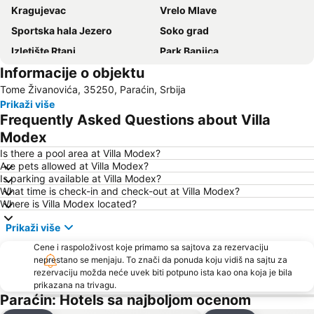
Kragujevac
Vrelo Mlave
Sportska hala Jezero
Soko grad
Izletište Rtanj
Park Banjica
Informacije o objektu
Gočko
Aqua park
Tome Živanovića, 35250, Paraćin, Srbija
Spomen-park Šumarice
Lepterija
Prikaži više
Resavska pećina
Banjska promenada
Frequently Asked Questions about Villa
Plaža Bovanskog jezera
Splendid
Modex
Gradski stadion Čika Dača
Is there a pool area at Villa Modex?
Are pets allowed at Villa Modex?
Is parking available at Villa Modex?
What time is check-in and check-out at Villa Modex?
Where is Villa Modex located?
Prikaži više
Cene i raspoloživost koje primamo sa sajtova za rezervaciju
neprestano se menjaju. To znači da ponuda koju vidiš na sajtu za
rezervaciju možda neće uvek biti potpuno ista kao ona koja je bila
prikazana na trivagu.
Paraćin: Hotels sa najboljom ocenom