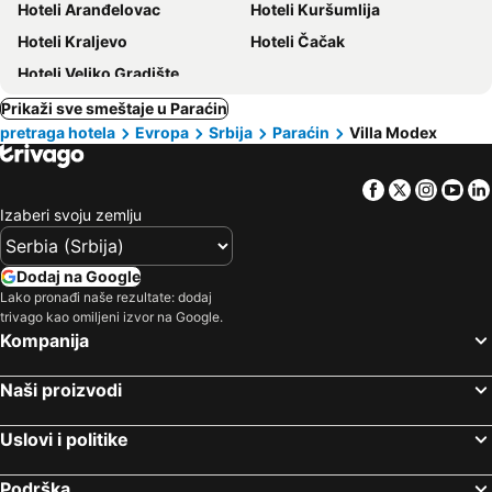
Hoteli Aranđelovac
Hoteli Kuršumlija
Hoteli Kraljevo
Hoteli Čačak
Hoteli Veliko Gradište
Prikaži sve smeštaje u Paraćin
pretraga hotela
Evropa
Srbija
Paraćin
Villa Modex
Facebook
Twitter
Insta
Yo
Izaberi svoju zemlju
Dodaj na Google
Lako pronađi naše rezultate: dodaj
trivago kao omiljeni izvor na Google.
Kompanija
Naši proizvodi
Uslovi i politike
Podrška