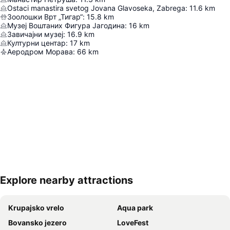
Ostaci manastira svetog Jovana Glavoseka, Zabrega
:
11.6
km
Зоолошки Врт „Тигар“
:
15.8
km
Музеј Воштаних Фигура Јагодина
:
16
km
Завичајни музеј
:
16.9
km
Културни центар
:
17
km
Аеродром Морава
:
66
km
Explore nearby attractions
Proširi mapu
Krupajsko vrelo
Aqua park
Bovansko jezero
LoveFest