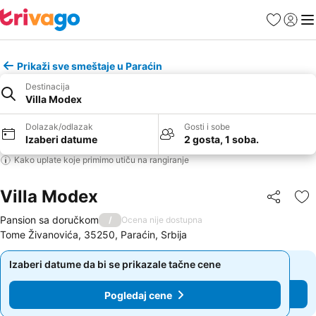
Favoriti
Prijavi
Men
Prikaži sve smeštaje u Paraćin
Destinacija
Villa Modex
Dolazak/odlazak
Gosti i sobe
Izaberi datume
2 gosta, 1 soba.
Kako uplate koje primimo utiču na rangiranje
Villa Modex
Deli
Do
Pansion sa doručkom
/
Ocena nije dostupna
Tome Živanovića, 35250, Paraćin, Srbija
Izaberi datume da bi se prikazale tačne cene
Izaberi datume da bi se prikazale tačne cene
Pogledaj cene
Pogledaj cene