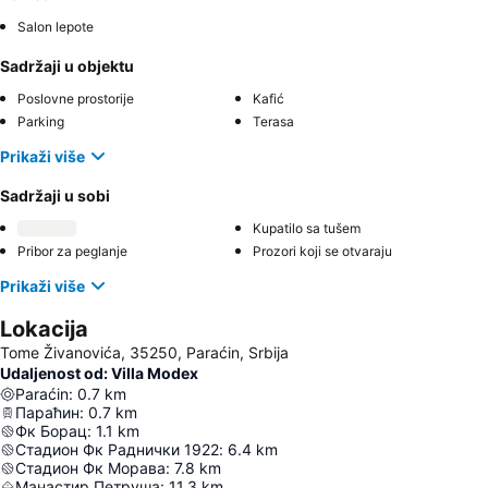
Salon lepote
Sadržaji u objektu
Poslovne prostorije
Kafić
Parking
Terasa
Prikaži više
Sadržaji u sobi
Kupatilo sa tušem
Pribor za peglanje
Prozori koji se otvaraju
Prikaži više
Lokacija
Tome Živanovića, 35250, Paraćin, Srbija
Udaljenost od: Villa Modex
Paraćin
:
0.7
km
Параћин
:
0.7
km
Фк Борац
:
1.1
km
Стадион Фк Раднички 1922
:
6.4
km
Стадион Фк Морава
:
7.8
km
Манастир Петруша
:
11.3
km