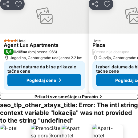
Deli
Dodati u favorite
Deli
Dodati u favo
Hotel
Hotel
4 Zvezdice
Agent Lux Apartments
Plaza
8,6
/
Odlično
(
broj ocena: 966
)
Ocena nije dostupna
Jagodina, Centar grada: udaljenost 2.2 km
Ćuprija, Centar grada: 
Izaberi datume da bi se prikazale
Izaberi datume da bi
tačne cene
tačne cene
Pogledaj cene
Pogledaj c
Prikaži sve smeštaje u Paraćin
seo_tlp_other_stays_title: Error: The intl string
context variable "lokacija" was not provided
to the string "undefined"