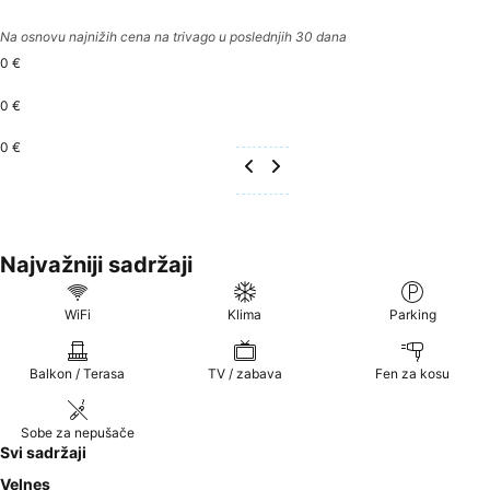
Na osnovu najnižih cena na trivago u poslednjih 30 dana
0 €
0 €
0 €
Najvažniji sadržaji
WiFi
Klima
Parking
Balkon / Terasa
TV / zabava
Fen za kosu
Sobe za nepušače
Svi sadržaji
Velnes