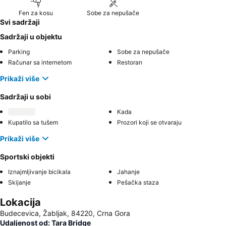
Fen za kosu
Sobe za nepušače
Svi sadržaji
Sadržaji u objektu
Parking
Sobe za nepušače
Računar sa internetom
Restoran
Prikaži više
Sadržaji u sobi
Kada
Kupatilo sa tušem
Prozori koji se otvaraju
Prikaži više
Sportski objekti
Iznajmljivanje bicikala
Jahanje
Skijanje
Pešačka staza
Lokacija
Budecevica, Žabljak, 84220, Crna Gora
Udaljenost od: Tara Bridge