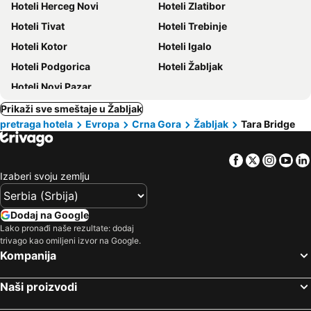
Hoteli Herceg Novi
Hoteli Zlatibor
Hoteli Tivat
Hoteli Trebinje
Hoteli Kotor
Hoteli Igalo
Hoteli Podgorica
Hoteli Žabljak
Hoteli Novi Pazar
Prikaži sve smeštaje u Žabljak
pretraga hotela
Evropa
Crna Gora
Žabljak
Tara Bridge
Facebook
Twitter
Insta
Yo
Izaberi svoju zemlju
Dodaj na Google
Lako pronađi naše rezultate: dodaj
trivago kao omiljeni izvor na Google.
Kompanija
Naši proizvodi