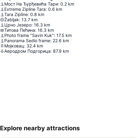
Мост На Ђурђевића Тари
:
0.2
km
Extreme Zipline Tara
:
0.6
km
Tara Zipline
:
0.8
km
Žabljak
:
13.7
km
Црно Језеро
:
16.3
km
Титова Пећина
:
16.3
km
Photo frame "Savin Kuk"
:
17.5
km
Panorama Sedlo frame
:
22.6
km
Мојковац
:
32.4
km
Аеродром Подгорица
:
87.9
km
Explore nearby attractions
Proširi mapu