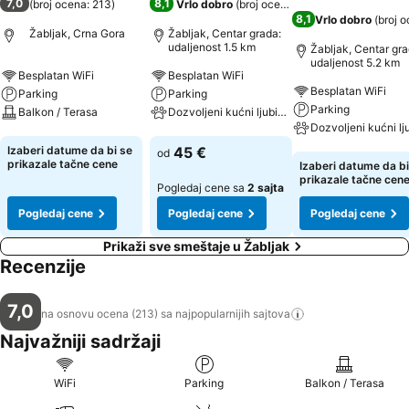
7,0
8,1
(
broj ocena: 213
)
Vrlo dobro
(
broj ocena: 605
)
8,1
Vrlo dobro
(
broj o
Žabljak, Crna Gora
Žabljak, Centar grada:
udaljenost 1.5 km
Žabljak, Centar gra
udaljenost 5.2 km
Besplatan WiFi
Besplatan WiFi
Besplatan WiFi
Parking
Parking
Parking
Balkon / Terasa
Dozvoljeni kućni ljubimci
Pogledaj cene
Pogledaj cene
Izaberi datume da bi se
45 €
od
Pogledaj cene
prikazale tačne cene
Izaberi datume da bi
prikazale tačne cen
Pogledaj cene sa
2 sajta
Pogledaj cene
Pogledaj cene
Pogledaj cene
Prikaži sve smeštaje u Žabljak
Recenzije
7,0
na osnovu ocena (213) sa najpopularnijih
sajtova
Najvažniji sadržaji
WiFi
Parking
Balkon / Terasa