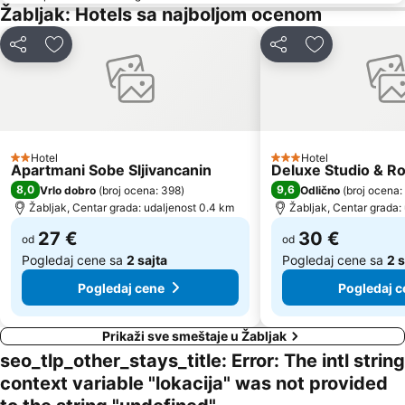
Žabljak: Hotels sa najboljom ocenom
Deli
Dodati u favorite
Deli
Dodati u favo
Hotel
Hotel
2 Zvezdice
3 Zvezdice
Apartmani Sobe Sljivancanin
Deluxe Studio & R
8,0
9,6
Vrlo dobro
(
broj ocena: 398
)
Odlično
(
broj ocena:
Žabljak, Centar grada: udaljenost 0.4 km
Žabljak, Centar grada:
27 €
30 €
od
od
Pogledaj cene sa
2 sajta
Pogledaj cene sa
2 s
Pogledaj cene
Pogledaj c
Prikaži sve smeštaje u Žabljak
seo_tlp_other_stays_title: Error: The intl string
context variable "lokacija" was not provided