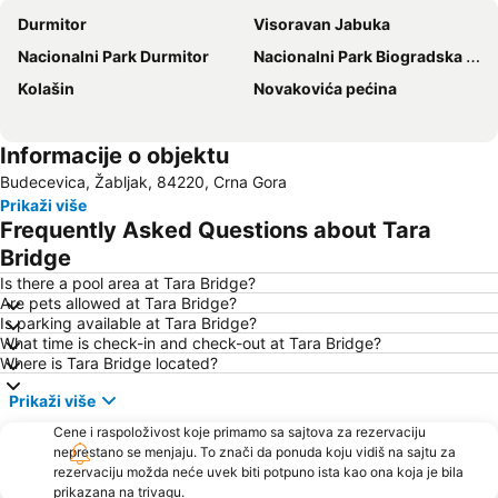
Durmitor
Visoravan Jabuka
Nacionalni Park Durmitor
Nacionalni Park Biogradska Gora
Kolašin
Novakovića pećina
Informacije o objektu
Budecevica, Žabljak, 84220, Crna Gora
Prikaži više
Frequently Asked Questions about Tara
Bridge
Is there a pool area at Tara Bridge?
Are pets allowed at Tara Bridge?
Is parking available at Tara Bridge?
What time is check-in and check-out at Tara Bridge?
Where is Tara Bridge located?
Prikaži više
Cene i raspoloživost koje primamo sa sajtova za rezervaciju
neprestano se menjaju. To znači da ponuda koju vidiš na sajtu za
rezervaciju možda neće uvek biti potpuno ista kao ona koja je bila
prikazana na trivagu.