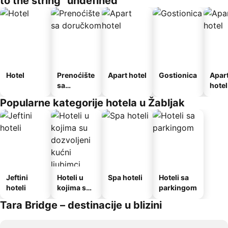
to the string "undefined"
Hotel
Prenoćište
Apart hotel
Gostionica
Apar
sa
hotel
doručkom
Popularne kategorije hotela u Žabljak
Jeftini
Hoteli u
Spa hoteli
Hoteli sa
hoteli
kojima su
parkingom
dozvoljeni
Tara Bridge – destinacije u blizini
kućni
ljubimci