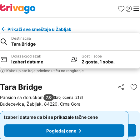
Favoriti
Prijavi
Men
Prikaži sve smeštaje u Žabljak
Destinacija
Tara Bridge
Dolazak/odlazak
Gosti i sobe
Izaberi datume
2 gosta, 1 soba.
Kako uplate koje primimo utiču na rangiranje
Tara Bridge
Deli
Do
Pansion sa doručkom
7,0
(
broj ocena: 213
)
Budecevica, Žabljak, 84220, Crna Gora
Izaberi datume da bi se prikazale tačne cene
Izaberi datume da bi se prikazale tačne cene
Pogledaj cene
Pogledaj cene