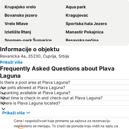
Krupajsko vrelo
Aqua park
Bovansko jezero
Kragujevac
Vrelo Mlave
Sportska hala Jezero
Izletište Rtanj
Manastir Pokajnica
Spomen-park Šumarice
Resavska pećina
Informacije o objektu
Etno selo Bistrica
Gradski stadion Čika Dača
Ravanicka 4a, 35230, Ćuprija, Srbija
Prikaži više
Frequently Asked Questions about Plava
Laguna
Is there a pool area at Plava Laguna?
Are pets allowed at Plava Laguna?
Is parking available at Plava Laguna?
What time is check-in and check-out at Plava Laguna?
Where is Plava Laguna located?
Prikaži više
Cene i raspoloživost koje primamo sa sajtova za rezervaciju
neprestano se menjaju. To znači da ponuda koju vidiš na sajtu za