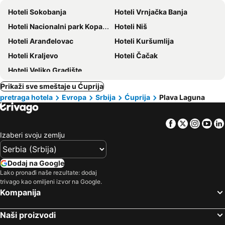
Hoteli Sokobanja
Hoteli Vrnjačka Banja
Hoteli Nacionalni park Kopaonik
Hoteli Niš
Hoteli Aranđelovac
Hoteli Kuršumlija
Hoteli Kraljevo
Hoteli Čačak
Hoteli Veliko Gradište
Prikaži sve smeštaje u Ćuprija
pretraga hotela
Evropa
Srbija
Ćuprija
Plava Laguna
Facebook
Twitter
Insta
Yo
Izaberi svoju zemlju
Dodaj na Google
Lako pronađi naše rezultate: dodaj
trivago kao omiljeni izvor na Google.
Kompanija
Naši proizvodi