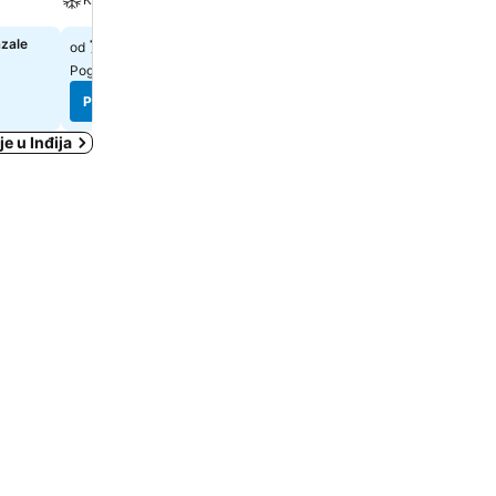
azale
70 €
Izaberi datume da bi se pr
od
tačne cene
Pogledaj cene sa
6 sajtova
Pogledaj cene
Pogledaj cene
e u Inđija