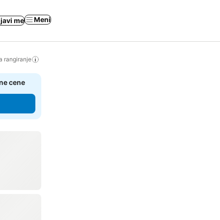
Meni
ijavi me
a rangiranje
čne cene