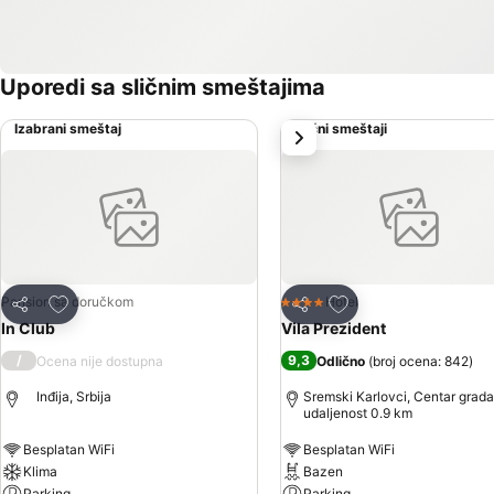
Uporedi sa sličnim smeštajima
Izabrani smeštaj
Slični smeštaji
sledeće
Dodati u favorite
Dodati u favorite
Pansion sa doručkom
Hotel
4 Zvezdice
Deli
Deli
In Club
Vila Prezident
/
9,3
Ocena nije dostupna
Odlično
(
broj ocena: 842
)
Inđija, Srbija
Sremski Karlovci, Centar grada
udaljenost 0.9 km
Besplatan WiFi
Besplatan WiFi
Klima
Bazen
Parking
Parking