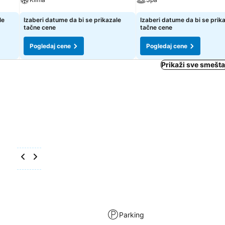
le
Izaberi datume da bi se prikazale
Izaberi datume da bi se prik
tačne cene
tačne cene
Pogledaj cene
Pogledaj cene
Prikaži sve smeštaj
Parking