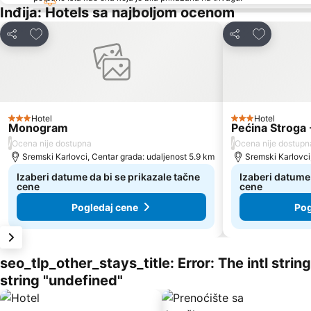
Inđija: Hotels sa najboljom ocenom
Dodati u favorite
Dodati u fa
Deli
Deli
Hotel
Hotel
3 Zvezdice
3 Zvezdice
Monogram
Pećina Stroga 
/
/
Ocena nije dostupna
Ocena nije dostupn
Sremski Karlovci, Centar grada: udaljenost 5.9 km
Sremski Karlovci
Izaberi datume da bi se prikazale tačne
Izaberi datume 
cene
cene
Pogledaj cene
Pog
seo_tlp_other_stays_title: Error: The intl stri
string "undefined"