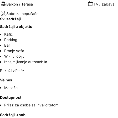
Balkon / Terasa
TV / zabava
Sobe za nepušače
Svi sadržaji
Sadržaji u objektu
Kafić
Parking
Bar
Pranje veša
WiFi u lobiju
Iznajmljivanje automobila
Prikaži više
Velnes
Masaža
Dostupnost
Prilaz za osobe sa invaliditetom
Sadržaji u sobi