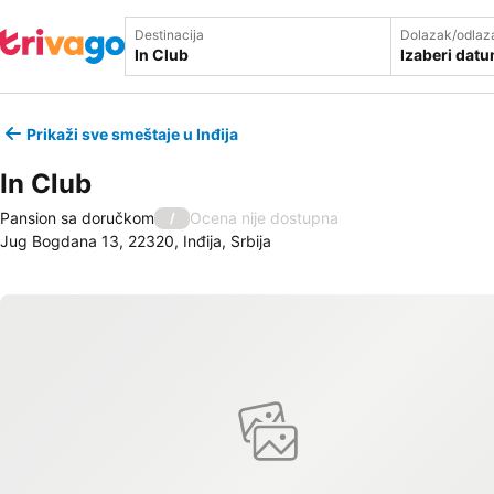
Destinacija
Dolazak/odlaz
Izaberi dat
Prikaži sve smeštaje u Inđija
In Club
Pansion sa doručkom
Ocena nije dostupna
/
Jug Bogdana 13, 22320, Inđija, Srbija