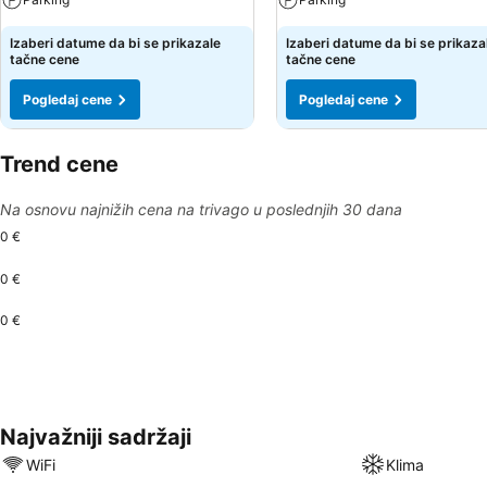
Izaberi datume da bi se prikazale
Izaberi datume da bi se prikaza
tačne cene
tačne cene
Pogledaj cene
Pogledaj cene
Trend cene
Na osnovu najnižih cena na trivago u poslednjih 30 dana
0 €
0 €
0 €
Najvažniji sadržaji
WiFi
Klima