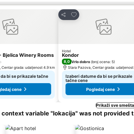
vorite
Dodati u favorite
Deli
Hotel
- Bjelica Winery Rooms
Kondor
8,0
a
Vrlo dobro
(
broj ocena: 5
)
, Centar grada: udaljenost 4.9 km
Stara Pazova, Centar grada: udaljenost
da bi se prikazale tačne
Izaberi datume da bi se prikazale
tačne cene
ledaj cene
Pogledaj cene
Prikaži sve smeštaj
ng context variable "lokacija" was not provided 