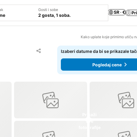
ak
Gosti i sobe
SR · €
Pr
ume
2 gosta, 1 soba.
Kako uplate koje primimo utiču n
Dodati u favorite
Izaberi datume da bi se prikazale ta
Deli
Pogledaj cene