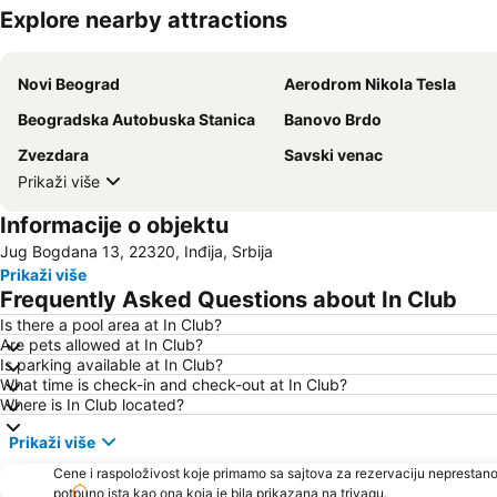
Explore nearby attractions
Novi Beograd
Aerodrom Nikola Tesla
Beogradska Autobuska Stanica
Banovo Brdo
Zvezdara
Savski venac
Prikaži više
Informacije o objektu
Jug Bogdana 13, 22320, Inđija, Srbija
Prikaži više
Frequently Asked Questions about In Club
Is there a pool area at In Club?
Are pets allowed at In Club?
Is parking available at In Club?
What time is check-in and check-out at In Club?
Where is In Club located?
Prikaži više
Cene i raspoloživost koje primamo sa sajtova za rezervaciju neprestano
potpuno ista kao ona koja je bila prikazana na trivagu.