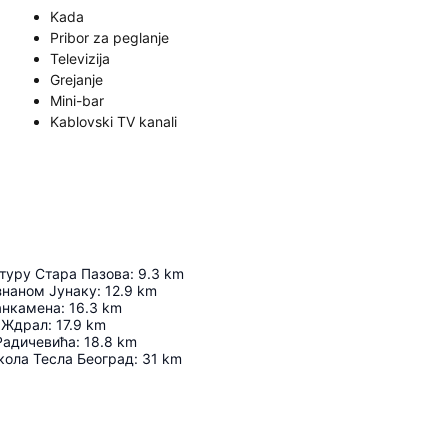
Kada
Pribor za peglanje
Televizija
Grejanje
Mini-bar
Kablovski TV kanali
лтуру Стара Пазова
:
9.3
km
знаном Јунаку
:
12.9
km
анкамена
:
16.3
km
 Ждрал
:
17.9
km
Радичевића
:
18.8
km
ола Тесла Београд
:
31
km