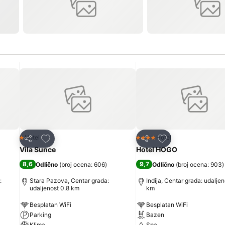
Dodati u favorite
Dodati u favorite
Hotel
Hotel
1 Zvezdice
4 Zvezdice
Deli
Deli
Vila Sunce
Hotel HOGO
8,6
9,7
Odlično
(
broj ocena: 606
)
Odlično
(
broj ocena: 903
)
:
Stara Pazova, Centar grada:
Inđija, Centar grada: udaljen
udaljenost 0.8 km
km
Besplatan WiFi
Besplatan WiFi
Parking
Bazen
Klima
Spa