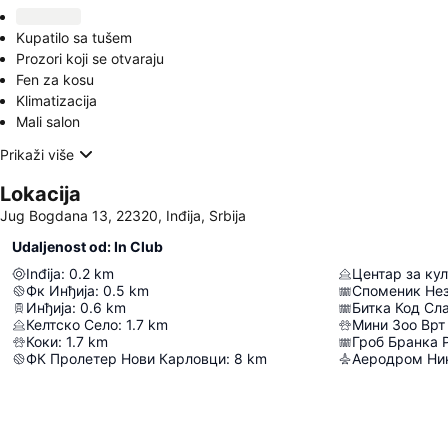
Kupatilo sa tušem
Prozori koji se otvaraju
Fen za kosu
Klimatizacija
Mali salon
Prikaži više
Lokacija
Jug Bogdana 13, 22320, Inđija, Srbija
Udaljenost od: In Club
Inđija
:
0.2
km
Центар за ку
Фк Инђија
:
0.5
km
Споменик Не
Инђија
:
0.6
km
Битка Код Сл
Келтско Село
:
1.7
km
Мини Зоо Врт
Коки
:
1.7
km
Гроб Бранка 
ФК Пролетер Нови Карловци
:
8
km
Аеродром Ник