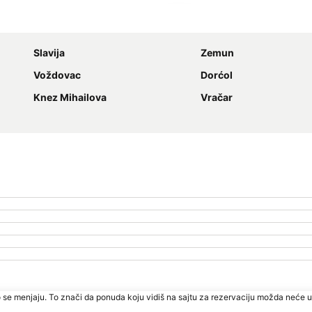
Proširi mapu
Slavija
Zemun
Voždovac
Dorćol
Knez Mihailova
Vračar
 se menjaju. To znači da ponuda koju vidiš na sajtu za rezervaciju možda neće u