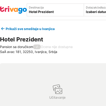
Destinacija
Dolazak/odlaz
Izaberi dat
Prikaži sve smeštaje u Ivanjica
Hotel Prezident
Pansion sa doručkom
Ocena nije dostupna
/
SaÄ avac 181, 32250, Ivanjica, Srbija
Učitavanje