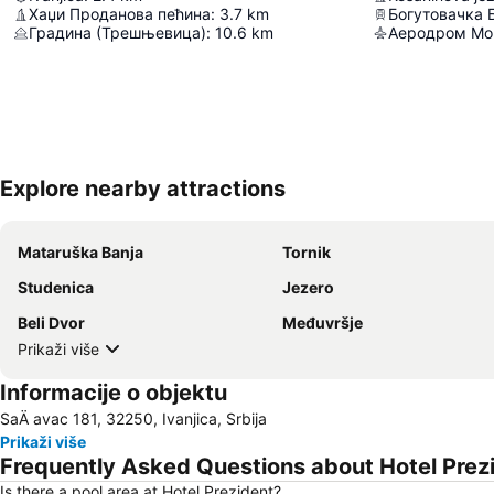
Хаџи Проданова пећина
:
3.7
km
Богутовачка 
Градина (Трешњевица)
:
10.6
km
Аеродром Мо
Explore nearby attractions
Mataruška Banja
Tornik
Studenica
Jezero
Beli Dvor
Međuvršje
Prikaži više
Informacije o objektu
SaÄ avac 181, 32250, Ivanjica, Srbija
Prikaži više
Frequently Asked Questions about Hotel Prez
Is there a pool area at Hotel Prezident?