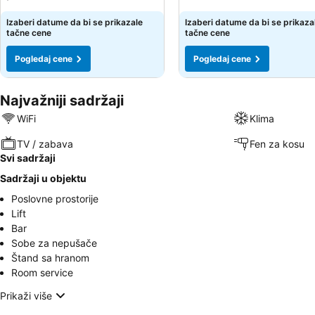
Izaberi datume da bi se prikazale
Izaberi datume da bi se prikaza
tačne cene
tačne cene
Pogledaj cene
Pogledaj cene
Najvažniji sadržaji
WiFi
Klima
TV / zabava
Fen za kosu
Svi sadržaji
Sadržaji u objektu
Poslovne prostorije
Lift
Bar
Sobe za nepušače
Štand sa hranom
Room service
Prikaži više