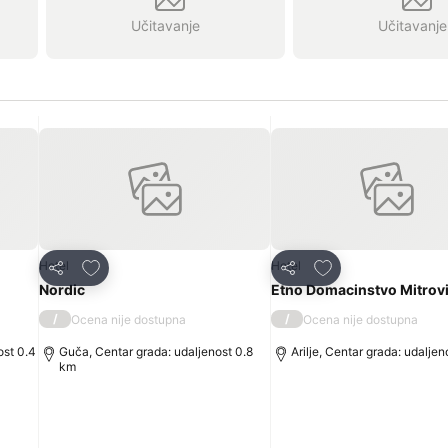
Učitavanje
Učitavanje
Dodati u favorite
Dodati u favorite
Hotel
Hotel
Deli
Deli
Nordic
Etno Domacinstvo Mitrov
/
/
Ocena nije dostupna
Ocena nije dostupna
ost 0.4
Guča, Centar grada: udaljenost 0.8
Arilje, Centar grada: udaljen
km