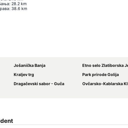
Бања
:
28.2
km
рава
:
38.6
km
Proširi mapu
Jošanička Banja
Etno selo Zlatiborska J
Kraljev trg
Park prirode Golija
Dragačevski sabor - Guča
Ovčarsko-Kablarska Kl
ident