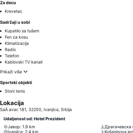
Za decu
Krevetac
Sadržaji u sobi
Kupatilo sa tušem
Fen za kosu
Klimatizacija
Radio
Telefon
Kablovski TV kanali
Prikaži više
Sportski objekti
Stoni tenis
Lokacija
SaÄ avac 181, 32250, Ivanjica, Srbija
Udaljenost od: Hotel Prezident
Јавор
:
1.9
km
Драгачевска 
Ivanjica
:
2.4
km
Košaninova je