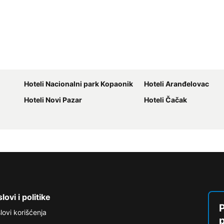
Hoteli Nacionalni park Kopaonik
Hoteli Aranđelovac
Hoteli Novi Pazar
Hoteli Čačak
lovi i politike
P
lovi korišćenja