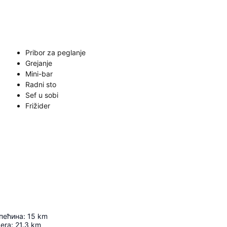
Pribor za peglanje
Grejanje
Mini-bar
Radni sto
Sef u sobi
Frižider
пећина
:
15
km
zera
:
21.3
km