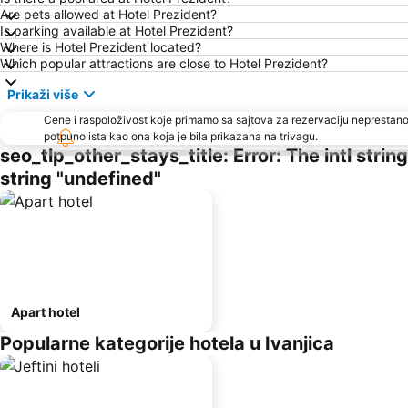
Are pets allowed at Hotel Prezident?
Is parking available at Hotel Prezident?
Where is Hotel Prezident located?
Which popular attractions are close to Hotel Prezident?
Prikaži više
Cene i raspoloživost koje primamo sa sajtova za rezervaciju neprestano
potpuno ista kao ona koja je bila prikazana na trivagu.
seo_tlp_other_stays_title: Error: The intl stri
string "undefined"
Apart hotel
Popularne kategorije hotela u Ivanjica