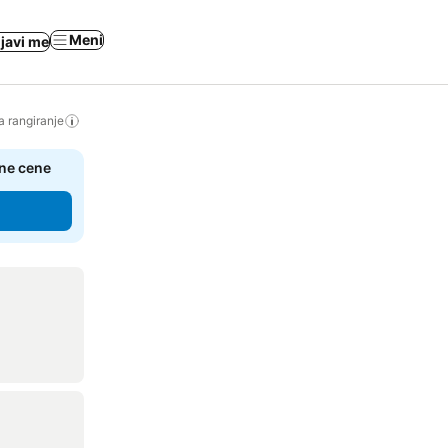
Meni
ijavi me
a rangiranje
čne cene