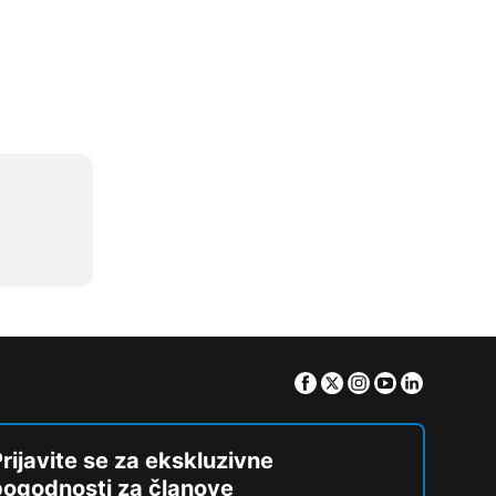
Facebook
Twitter
Instagram
Youtube
Linkedin
rijavite se za ekskluzivne
pogodnosti za članove