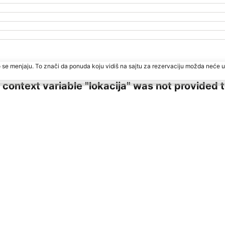
 se menjaju. To znači da ponuda koju vidiš na sajtu za rezervaciju možda neće u
ng context variable "lokacija" was not provided 