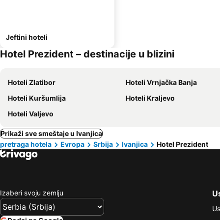
Jeftini hoteli
Hotel Prezident – destinacije u blizini
Hoteli Zlatibor
Hoteli Vrnjačka Banja
Hoteli Kuršumlija
Hoteli Kraljevo
Hoteli Valjevo
Prikaži sve smeštaje u Ivanjica
pretraga hotela
Evropa
Srbija
Ivanjica
Hotel Prezident
Izaberi svoju zemlju
Us
Us