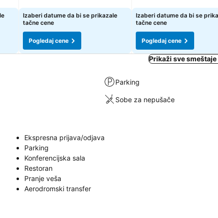
le
Izaberi datume da bi se prikazale
Izaberi datume da bi se prik
tačne cene
tačne cene
Pogledaj cene
Pogledaj cene
Prikaži sve smeštaje 
Parking
Sobe za nepušače
Ekspresna prijava/odjava
Parking
Konferencijska sala
Restoran
Pranje veša
Aerodromski transfer