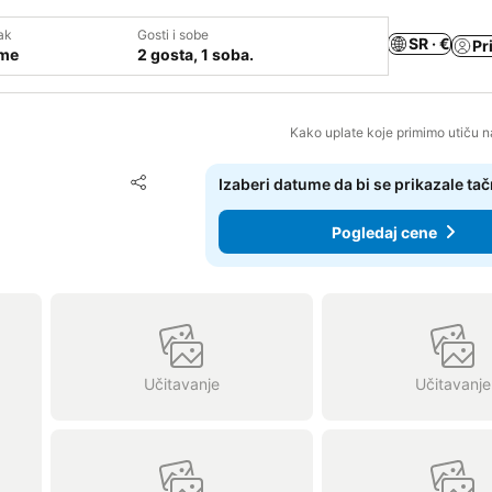
ak
Gosti i sobe
SR · €
Pr
ume
2 gosta, 1 soba.
Kako uplate koje primimo utiču n
Dodati u favorite
Izaberi datume da bi se prikazale ta
Deli
Pogledaj cene
Učitavanje
Učitavanje