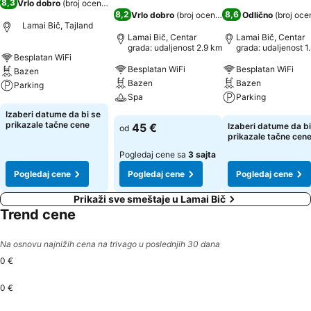
8,3
Vrlo dobro
(
broj ocena: 1.830
)
8,2
8,6
Vrlo dobro
(
broj ocena: 5.967
Odlično
)
(
broj oce
Lamai Bič, Tajland
Lamai Bič, Centar
Lamai Bič, Centar
grada: udaljenost 2.9 km
grada: udaljenost 1
Besplatan WiFi
Besplatan WiFi
Besplatan WiFi
Bazen
Bazen
Bazen
Parking
Spa
Parking
Pogledaj cene
Izaberi datume da bi se
Pogledaj cene
Pogledaj cene
prikazale tačne cene
45 €
Izaberi datume da bi
od
prikazale tačne cen
Pogledaj cene sa
3 sajta
Pogledaj cene
Pogledaj cene
Pogledaj cene
Prikaži sve smeštaje u Lamai Bič
Trend cene
Na osnovu najnižih cena na trivago u poslednjih 30 dana
0 €
0 €