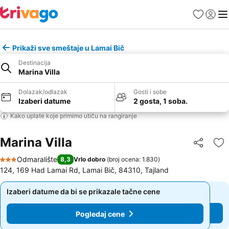
Favoriti
Prijavi
Men
Prikaži sve smeštaje u Lamai Bič
Destinacija
Marina Villa
Dolazak/odlazak
Gosti i sobe
Izaberi datume
2 gosta, 1 soba.
Kako uplate koje primimo utiču na rangiranje
Marina Villa
Deli
Do
Odmaralište
8,3
Vrlo dobro
(
broj ocena: 1.830
)
3 Zvezdice
124, 169 Had Lamai Rd, Lamai Bič, 84310, Tajland
Izaberi datume da bi se prikazale tačne cene
Izaberi datume da bi se prikazale tačne cene
Pogledaj cene
Pogledaj cene