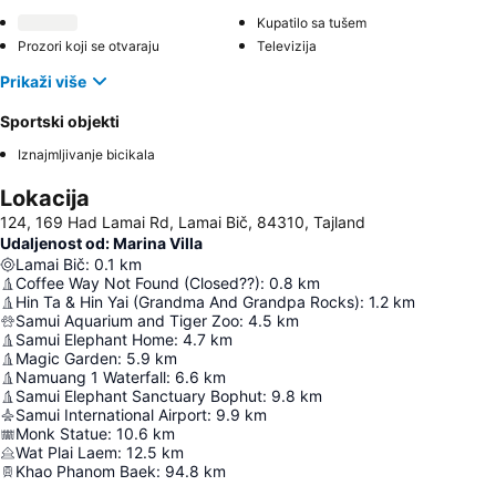
Kupatilo sa tušem
Prozori koji se otvaraju
Televizija
Prikaži više
Sportski objekti
Iznajmljivanje bicikala
Lokacija
124, 169 Had Lamai Rd, Lamai Bič, 84310, Tajland
Udaljenost od: Marina Villa
Lamai Bič
:
0.1
km
Coffee Way Not Found (Closed??)
:
0.8
km
Hin Ta & Hin Yai (Grandma And Grandpa Rocks)
:
1.2
km
Samui Aquarium and Tiger Zoo
:
4.5
km
Samui Elephant Home
:
4.7
km
Magic Garden
:
5.9
km
Namuang 1 Waterfall
:
6.6
km
Samui Elephant Sanctuary Bophut
:
9.8
km
Samui International Airport
:
9.9
km
Monk Statue
:
10.6
km
Wat Plai Laem
:
12.5
km
Khao Phanom Baek
:
94.8
km