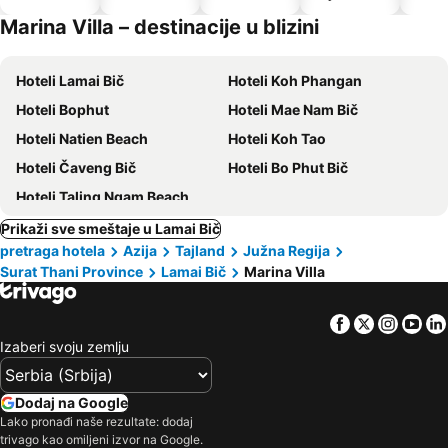
dozvoljeni
Marina Villa – destinacije u blizini
kućni
ljubimci
Hoteli Lamai Bič
Hoteli Koh Phangan
Hoteli Bophut
Hoteli Mae Nam Bič
Hoteli Natien Beach
Hoteli Koh Tao
Hoteli Čaveng Bič
Hoteli Bo Phut Bič
Hoteli Taling Ngam Beach
Prikaži sve smeštaje u Lamai Bič
pretraga hotela
Azija
Tajland
Južna Regija
Surat Thani Province
Lamai Bič
Marina Villa
Facebook
Twitter
Insta
Yo
Izaberi svoju zemlju
Dodaj na Google
Lako pronađi naše rezultate: dodaj
trivago kao omiljeni izvor na Google.