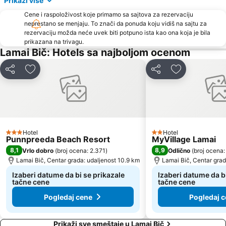
Prikaži više
Cene i raspoloživost koje primamo sa sajtova za rezervaciju
neprestano se menjaju. To znači da ponuda koju vidiš na sajtu za
rezervaciju možda neće uvek biti potpuno ista kao ona koja je bila
prikazana na trivagu.
Lamai Bič: Hotels sa najboljom ocenom
Deli
Dodati u favorite
Deli
Dodati u favo
Hotel
Hotel
3 Zvezdice
2 Zvezdice
Punnpreeda Beach Resort
MyVillage Lamai
8,1
8,9
Vrlo dobro
(
broj ocena: 2.371
)
Odlično
(
broj ocena:
Lamai Bič, Centar grada: udaljenost 10.9 km
Lamai Bič, Centar grad
Izaberi datume da bi se prikazale
Izaberi datume da b
tačne cene
tačne cene
Pogledaj cene
Pogledaj 
Prikaži sve smeštaje u Lamai Bič