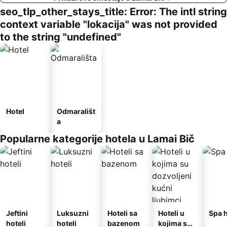
seo_tlp_other_stays_title: Error: The intl string
context variable "lokacija" was not provided
to the string "undefined"
Hotel
Odmarališt
a
Popularne kategorije hotela u Lamai Bič
Jeftini
Luksuzni
Hoteli sa
Hoteli u
Spa h
hoteli
hoteli
bazenom
kojima su