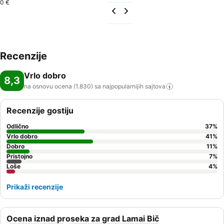
0 €
Recenzije
Vrlo dobro
8,3
na osnovu ocena (1.830) sa najpopularnijih
sajtova
Recenzije gostiju
Odlično
37
%
Vrlo dobro
41
%
Dobro
11
%
Pristojno
7
%
Loše
4
%
Prikaži recenzije
Ocena iznad proseka za grad Lamai Bič