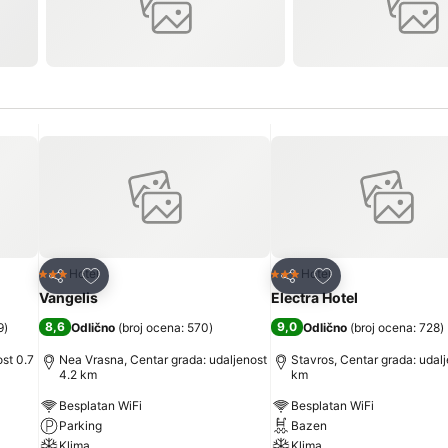
Dodati u favorite
Dodati u favorite
Hotel
Hotel
3 Zvezdice
3 Zvezdice
Deli
Deli
Vangelis
Electra Hotel
8,6
9,0
9
)
Odlično
(
broj ocena: 570
)
Odlično
(
broj ocena: 728
)
ost 0.7
Nea Vrasna, Centar grada: udaljenost
Stavros, Centar grada: udalj
4.2 km
km
Besplatan WiFi
Besplatan WiFi
Parking
Bazen
Klima
Klima