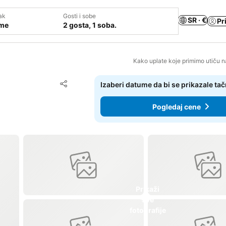
ak
Gosti i sobe
SR · €
Pr
ume
2 gosta, 1 soba.
Kako uplate koje primimo utiču n
Dodati u favorite
Izaberi datume da bi se prikazale ta
Deli
Pogledaj cene