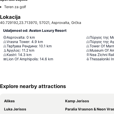
Teren za golf
Lokacija
40.729192,23.713970, 57021, Asprovalta, Grčka
Udaljenost od: Avaton Luxury Resort
Asprovalta
:
0
km
Πύργος της Μ
Vrasna Tower
:
4.9
km
Πύργος της Α
Тврђава Рендина
:
10.1
km
Tower Of Marm
Άργιλος
:
11.2
km
Museum Of Am
Kastri
:
14.3
km
Nea Zichni Rai
Lion Of Amphipolis
:
14.6
km
Explore nearby attractions
Alikes
Kamp Jerisos
Luka Jerisos
Paralia Vrasnon & Neon Vr