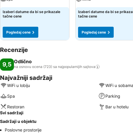
Pogledaj cene
Pogledaj cene
Izaberi datume da bi se prikazale
Izaberi datume da bi se prikaza
tačne cene
tačne cene
Pogledaj cene
Pogledaj cene
Recenzije
Odlično
9,5
na osnovu ocena (723) sa najpopularnijih
sajtova
Najvažniji sadržaji
WiFi u lobiju
WiFi u sobam
Spa
Parking
Restoran
Bar u hotelu
Svi sadržaji
Sadržaji u objektu
Poslovne prostorije