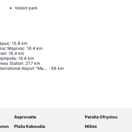
Vodeni park
άρως
:
15.8
km
γίας Μαρίνας
:
16.4
km
ari
:
16.4
km
phipolis
:
16.6
km
lway Station
:
27.7
km
Thessaloniki International Airport "Macedonia"
:
66
km
Proširi mapu
Asprovalta
Paralia Ofryniou
asnon
Plaža Kakoudia
Milies