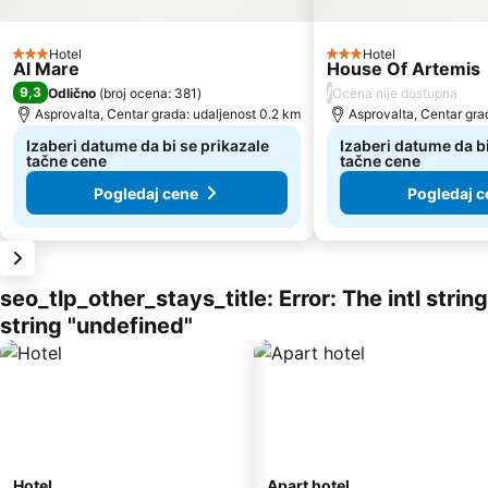
Hotel
Hotel
3 Zvezdice
3 Zvezdice
Al Mare
House Of Artemis
9,3
/
Odlično
(
broj ocena: 381
)
Ocena nije dostupna
Asprovalta, Centar grada: udaljenost 0.2 km
Asprovalta, Centar grad
Izaberi datume da bi se prikazale
Izaberi datume da bi
tačne cene
tačne cene
Pogledaj cene
Pogledaj c
seo_tlp_other_stays_title: Error: The intl stri
string "undefined"
Hotel
Apart hotel