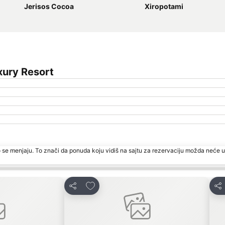
Jerisos Cocoa
Xiropotami
xury Resort
 se menjaju. To znači da ponuda koju vidiš na sajtu za rezervaciju možda neće u
te
Dodati u favorite
Deli
Del