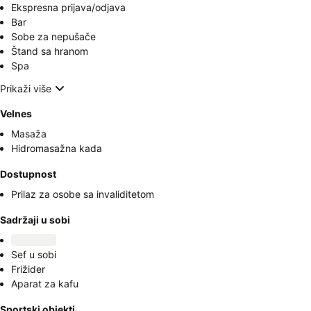
Ekspresna prijava/odjava
Bar
Sobe za nepušače
Štand sa hranom
Spa
Prikaži više
Velnes
Masaža
Hidromasažna kada
Dostupnost
Prilaz za osobe sa invaliditetom
Sadržaji u sobi
Sef u sobi
Frižider
Aparat za kafu
Sportski objekti