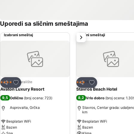
Uporedi sa sličnim smeštajima
Izabrani smeštaj
Slični smeštaji
sledeće
Dodati u favorite
Dodati u favorite
Odmaralište
Hotel
4 Zvezdice
3 Zvezdice
Deli
Deli
Avaton Luxury Resort
Stavros Beach Hotel
9,5
8,2
Odlično
(
broj ocena: 723
)
Vrlo dobro
(
broj ocena: 1.30
Asprovalta, Grčka
Stavros, Centar grada: udaljen
km
Besplatan WiFi
Besplatan WiFi
Bazen
Bazen
Spa
Klima