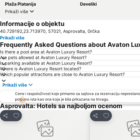
Plaža Platanija
Develiki
Prikaži više
Informacije o objektu
40.729192,23.713970, 57021, Asprovalta, Grčka
Prikaži više
Frequently Asked Questions about Avaton Lu
Is there a pool area at Avaton Luxury Resort?
Are pets allowed at Avaton Luxury Resort?
Is parking available at Avaton Luxury Resort?
Where is Avaton Luxury Resort located?
Which popular attractions are close to Avaton Luxury Resort?
Prikaži više
Cene i raspoloživost koje primamo sa sajtova za rezervaciju neprestano
potpuno ista kao ona koja je bila prikazana na trivagu.
Asprovalta: Hotels sa najboljom ocenom
Dodati u favorite
Dodati u favori
Deli
Deli