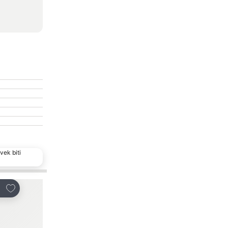
vek biti
Dodati u favorite
Dodati u favorite
i
Deli