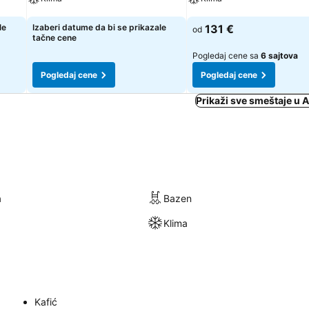
Pogledaj cene
Pogledaj cene
le
Izaberi datume da bi se prikazale
131 €
od
tačne cene
Pogledaj cene sa
6 sajtova
Pogledaj cene
Pogledaj cene
Prikaži sve smeštaje u 
a
Bazen
Klima
Kafić