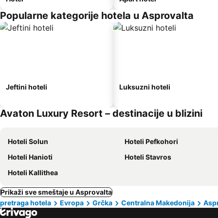
Popularne kategorije hotela u Asprovalta
Jeftini hoteli
Luksuzni hoteli
Avaton Luxury Resort – destinacije u blizini
Hoteli Solun
Hoteli Pefkohori
Hoteli Hanioti
Hoteli Stavros
Hoteli Kallithea
Prikaži sve smeštaje u Asprovalta
pretraga hotela
Evropa
Grčka
Centralna Makedonija
Aspr