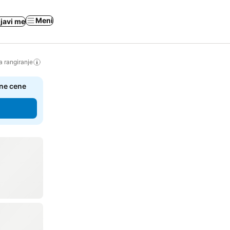
Meni
ijavi me
a rangiranje
čne cene