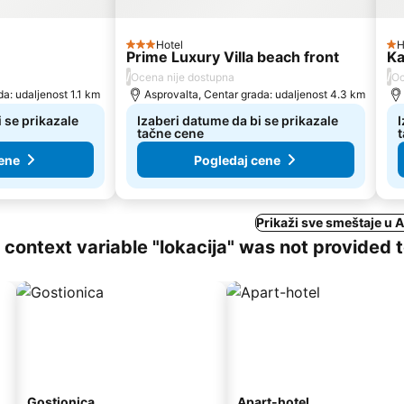
Hotel
H
3 Zvezdice
1 
Prime Luxury Villa beach front
Ka
/
/
Ocena nije dostupna
Oc
a: udaljenost 1.1 km
Asprovalta, Centar grada: udaljenost 4.3 km
 se prikazale
Izaberi datume da bi se prikazale
I
tačne cene
ene
Pogledaj cene
Prikaži sve smeštaje u 
ng context variable "lokacija" was not provided 
Gostionica
Apart-hotel