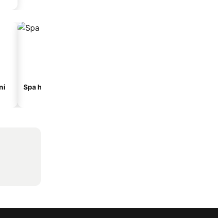
ni
Spa hoteli
Hoteli na plaži