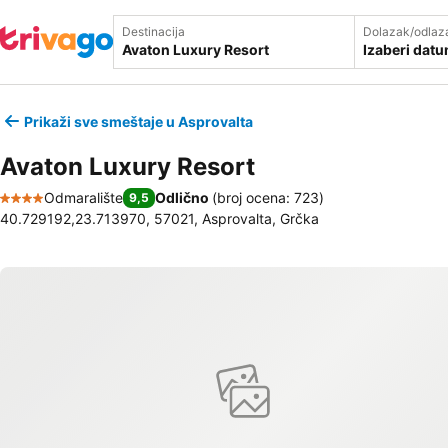
Destinacija
Dolazak/odlaz
Izaberi dat
Prikaži sve smeštaje u Asprovalta
Avaton Luxury Resort
Odmaralište
Odlično
(
broj ocena: 723
)
9,5
4 Zvezdice
40.729192,23.713970, 57021, Asprovalta, Grčka