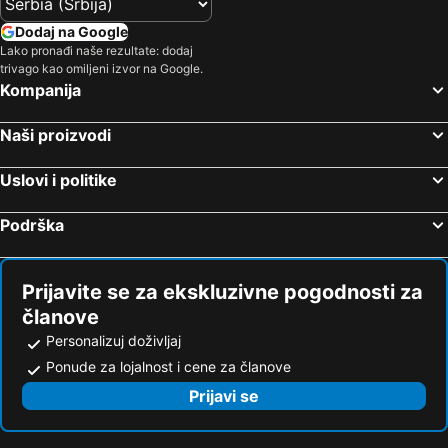
Dodaj na Google
Lako pronađi naše rezultate: dodaj
trivago kao omiljeni izvor na Google.
Kompanija
Naši proizvodi
Uslovi i politike
Podrška
Prijavite se za ekskluzivne pogodnosti za
članove
Personalizuj doživljaj
Ponude za lojalnost i cene za članove
Prijavi se