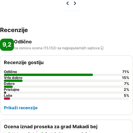
Recenzije
Odlično
9,2
na osnovu ocena (15.153) sa najpopularnijih
sajtova
Recenzije gostiju
Odlično
71
%
Vrlo dobro
15
%
Dobro
7
%
Pristojno
2
%
Loše
5
%
Prikaži recenzije
Ocena iznad proseka za grad Makadi bej