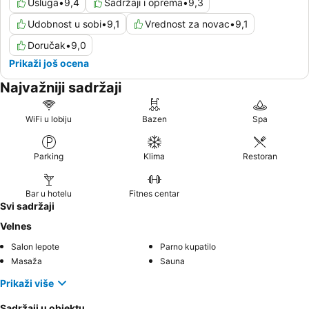
Usluga
•
9,4
Sadržaji i oprema
•
9,3
Udobnost u sobi
•
9,1
Vrednost za novac
•
9,1
Doručak
•
9,0
Prikaži još ocena
Najvažniji sadržaji
WiFi u lobiju
Bazen
Spa
Parking
Klima
Restoran
Bar u hotelu
Fitnes centar
Svi sadržaji
Velnes
Salon lepote
Parno kupatilo
Masaža
Sauna
Prikaži više
Sadržaji u objektu