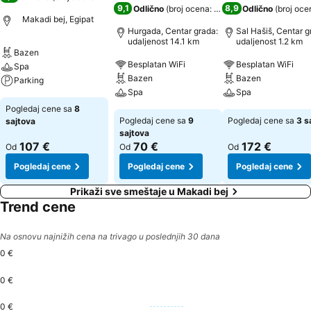
9,1
8,9
Odlično
(
broj ocena: 28.263
)
Odlično
(
broj oce
Makadi bej, Egipat
Hurgada, Centar grada:
Sal Hašiš, Centar g
udaljenost 14.1 km
udaljenost 1.2 km
Bazen
Besplatan WiFi
Besplatan WiFi
Spa
Bazen
Bazen
Parking
Spa
Spa
Pogledaj cene sa
8
Pogledaj cene sa
9
Pogledaj cene sa
3 s
sajtova
sajtova
107 €
70 €
172 €
Od
Od
Od
Pogledaj cene
Pogledaj cene
Pogledaj cene
Prikaži sve smeštaje u Makadi bej
Trend cene
Na osnovu najnižih cena na trivago u poslednjih 30 dana
0 €
0 €
0 €