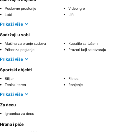
Poslovne prostorije
Video igre
Lobi
Lift
Prikaži više
Sadržaji u sobi
Mašina za pranje sudova
Kupatilo sa tušem
Pribor za peglanje
Prozori koji se otvaraju
Prikaži više
Sportski objekti
Bilijar
Fitnes
Teniski teren
Ronjenje
Prikaži više
Za decu
Igraonica za decu
Hrana i piće