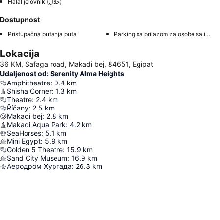
Halal jelovnik (حلال)
Dostupnost
Pristupačna putanja puta
Parking sa prilazom za osobe sa invaliditetom
Lokacija
36 KM, Safaga road, Makadi bej, 84651, Egipat
Udaljenost od: Serenity Alma Heights
Amphitheatre
:
0.4
km
Shisha Corner
:
1.3
km
Theatre
:
2.4
km
Říčany
:
2.5
km
Makadi bej
:
2.8
km
Makadi Aqua Park
:
4.2
km
SeaHorses
:
5.1
km
Mini Egypt
:
5.9
km
Golden 5 Theatre
:
15.9
km
Sand City Museum
:
16.9
km
Аеродром Хургада
:
26.3
km