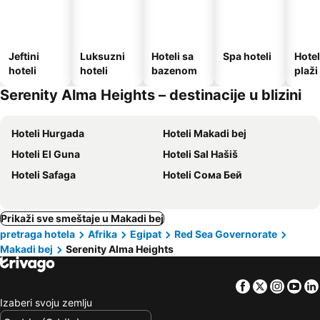
Jeftini
Luksuzni
Hoteli sa
Spa hoteli
Hotel
hoteli
hoteli
bazenom
plaži
Serenity Alma Heights – destinacije u blizini
Hoteli Hurgada
Hoteli Makadi bej
Hoteli El Guna
Hoteli Sal Hašiš
Hoteli Safaga
Hoteli Сома Бей
Prikaži sve smeštaje u Makadi bej
pretraga hotela
Afrika
Egipat
Red Sea Governorate
Makadi bej
Serenity Alma Heights
Facebook
Twitter
Insta
Yo
Izaberi svoju zemlju