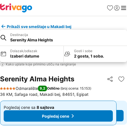
Favoriti
Prijavi
Men
Prikaži sve smeštaje u Makadi bej
Destinacija
Serenity Alma Heights
Dolazak/odlazak
Gosti i sobe
Izaberi datume
2 gosta, 1 soba.
Kako uplate koje primimo utiču na rangiranje
Serenity Alma Heights
Deli
Do
Odmaralište
9,2
Odlično
(
broj ocena: 15.153
)
5 Zvezdice
36 KM, Safaga road, Makadi bej, 84651, Egipat
Pogledaj cene sa
8 sajtova
Pogledaj cene sa
8 sajtova
Od
Od
Pogledaj cene
Pogledaj cene
107 €
107 €