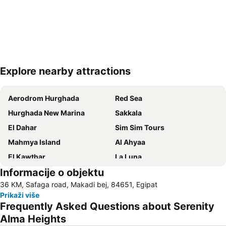
Explore nearby attractions
Proširi mapu
Aerodrom Hurghada
Red Sea
Hurghada New Marina
Sakkala
El Dahar
Sim Sim Tours
Mahmya Island
Al Ahyaa
El Kawthar
La Luna
Informacije o objektu
36 KM, Safaga road, Makadi bej, 84651, Egipat
Prikaži više
Frequently Asked Questions about Serenity
Alma Heights