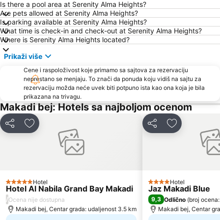
Is there a pool area at Serenity Alma Heights?
Are pets allowed at Serenity Alma Heights?
Is parking available at Serenity Alma Heights?
What time is check-in and check-out at Serenity Alma Heights?
Where is Serenity Alma Heights located?
Prikaži više
Cene i raspoloživost koje primamo sa sajtova za rezervaciju
neprestano se menjaju. To znači da ponuda koju vidiš na sajtu za
rezervaciju možda neće uvek biti potpuno ista kao ona koja je bila
prikazana na trivagu.
Makadi bej: Hotels sa najboljom ocenom
Deli
Dodati u favorite
Deli
Dodati u favo
Hotel
Hotel
5 Zvezdice
4 Zvezdice
Hotel Al Nabila Grand Bay Makadi
Jaz Makadi Blue
/
9,3
Ocena nije dostupna
Odlično
(
broj ocena:
Makadi bej, Centar grada: udaljenost 3.5 km
Makadi bej, Centar gra