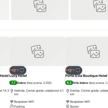
Dodati u favorite
Dodati u favorite
Hotel
Hotel
4 Zvezdice
4 Zvezdice
Deli
Deli
Hotel
Lucy Hotel
Porto Evia Boutique Hotel
7,7
8,2
Dobro
(
broj ocena: 2.255
)
Vrlo dobro
(
broj ocena: 1
st 14.3
Halkida, Centar grada: udaljenost 0.1
Eretrija, Centar grada: udalj
km
km
Besplatan WiFi
Besplatan WiFi
Parking
Bazen