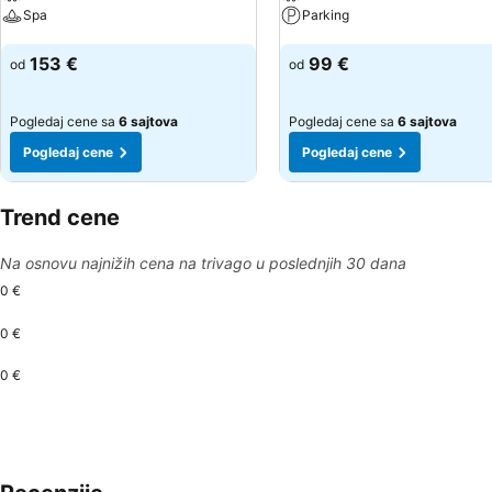
Spa
Parking
Pogledaj cene
Pogledaj cene
153 €
99 €
od
od
Pogledaj cene sa
6 sajtova
Pogledaj cene sa
6 sajtova
Pogledaj cene
Pogledaj cene
Trend cene
Na osnovu najnižih cena na trivago u poslednjih 30 dana
0 €
0 €
0 €