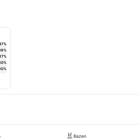
47
%
16
%
17
%
10
%
10
%
a
Bazen