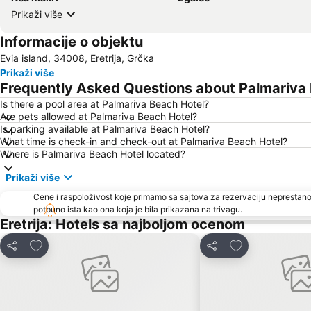
Prikaži više
Informacije o objektu
Evia island, 34008, Eretrija, Grčka
Prikaži više
Frequently Asked Questions about Palmariva
Is there a pool area at Palmariva Beach Hotel?
Are pets allowed at Palmariva Beach Hotel?
Is parking available at Palmariva Beach Hotel?
What time is check-in and check-out at Palmariva Beach Hotel?
Where is Palmariva Beach Hotel located?
Prikaži više
Cene i raspoloživost koje primamo sa sajtova za rezervaciju neprestano
potpuno ista kao ona koja je bila prikazana na trivagu.
Eretrija: Hotels sa najboljom ocenom
Dodati u favorite
Dodati u favori
Deli
Deli