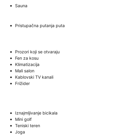
Sauna
Pristupačna putanja puta
Prozori koji se otvaraju
Fen za kosu
Klimatizacija
Mali salon
Kablovski TV kanali
Frižider
Iznajmljivanje bicikala
Mini golf
Teniski teren
Joga