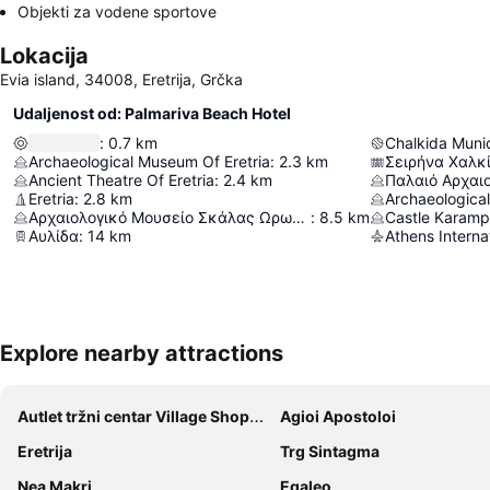
Objekti za vodene sportove
Lokacija
Evia island, 34008, Eretrija, Grčka
Udaljenost od: Palmariva Beach Hotel
:
0.7
km
Chalkida Muni
Archaeological Museum Of Eretria
:
2.3
km
Σειρήνα Χαλκ
Ancient Theatre Of Eretria
:
2.4
km
Eretria
:
2.8
km
Archaeologica
Αρχαιολογικό Μουσείο Σκάλας Ωρωπού
:
8.5
km
Castle Karam
Αυλίδα
:
14
km
Athens Internat
Explore nearby attractions
Autlet tržni centar Village Shopping & More
Agioi Apostoloi
Eretrija
Trg Sintagma
Nea Makri
Egaleo