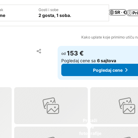
ak
Gosti i sobe
SR · €
Pr
ume
2 gosta, 1 soba.
Kako uplate koje primimo utiču n
Dodati u favorite
153 €
od
Deli
Pogledaj cene sa
6 sajtova
Pogledaj cene