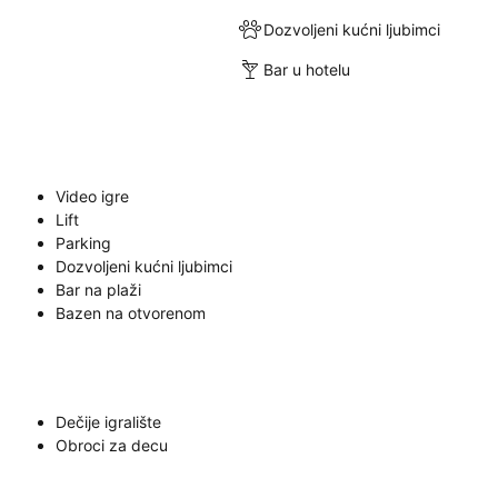
Dozvoljeni kućni ljubimci
Bar u hotelu
Video igre
Lift
Parking
Dozvoljeni kućni ljubimci
Bar na plaži
Bazen na otvorenom
Dečije igralište
Obroci za decu