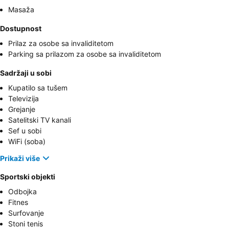
Masaža
Dostupnost
Prilaz za osobe sa invaliditetom
Parking sa prilazom za osobe sa invaliditetom
Sadržaji u sobi
Kupatilo sa tušem
Televizija
Grejanje
Satelitski TV kanali
Sef u sobi
WiFi (soba)
Prikaži više
Sportski objekti
Odbojka
Fitnes
Surfovanje
Stoni tenis