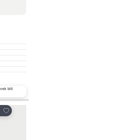
vek biti
Popularan izbor
Dodati u favorite
Dodati u favorite
i
Deli