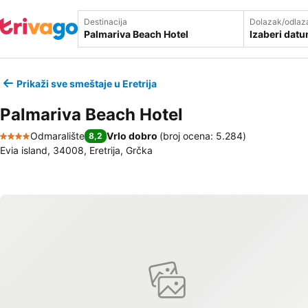
Destinacija
Dolazak/odlaz
Izaberi dat
Prikaži sve smeštaje u Eretrija
Palmariva Beach Hotel
Odmaralište
Vrlo dobro
(
broj ocena: 5.284
)
8,2
4 Zvezdice
Evia island, 34008, Eretrija, Grčka