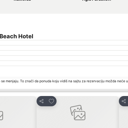
 Beach Hotel
 se menjaju. To znači da ponuda koju vidiš na sajtu za rezervaciju možda neće u
te
Dodati u favorite
Deli
Del