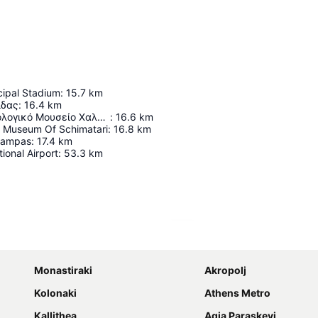
cipal Stadium
:
15.7
km
ίδας
:
16.4
km
Παλαιό Αρχαιολογικό Μουσείο Χαλκίδας
:
16.6
km
l Museum Of Schimatari
:
16.8
km
pampas
:
17.4
km
ional Airport
:
53.3
km
Proširi mapu
Monastiraki
Akropolj
Kolonaki
Athens Metro
Kallithea
Agia Paraskevi