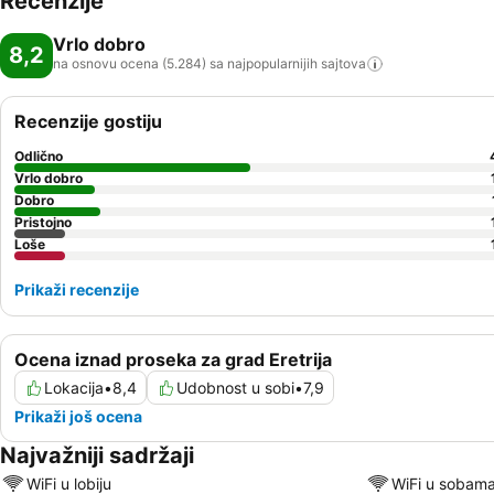
Recenzije
Vrlo dobro
8,2
na osnovu ocena (5.284) sa najpopularnijih
sajtova
Recenzije gostiju
Odlično
Vrlo dobro
Dobro
Pristojno
Loše
Prikaži recenzije
Ocena iznad proseka za grad Eretrija
Lokacija
•
8,4
Udobnost u sobi
•
7,9
Prikaži još ocena
Najvažniji sadržaji
WiFi u lobiju
WiFi u sobam