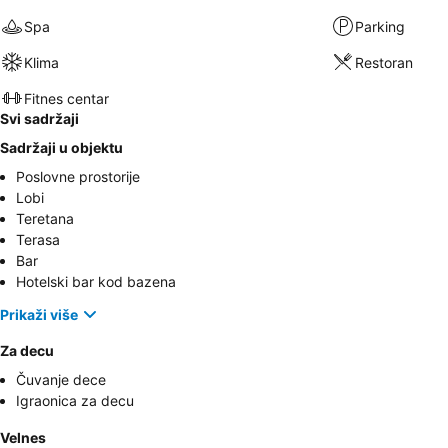
Spa
Parking
Klima
Restoran
Fitnes centar
Svi sadržaji
Sadržaji u objektu
Poslovne prostorije
Lobi
Teretana
Terasa
Bar
Hotelski bar kod bazena
Prikaži više
Za decu
Čuvanje dece
Igraonica za decu
Velnes