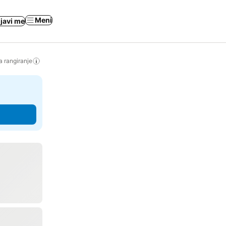
Meni
ijavi me
a rangiranje