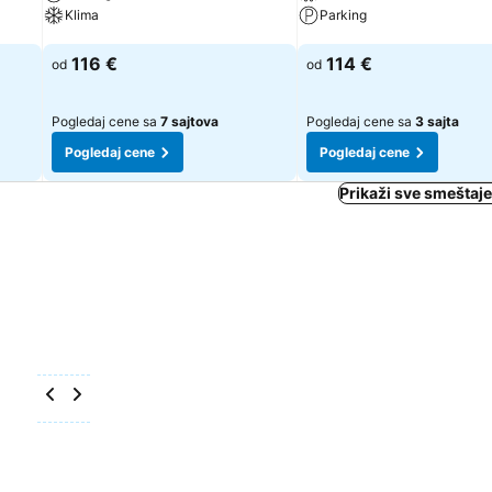
Klima
Parking
Pogledaj cene
Pogledaj cene
116 €
114 €
od
od
Pogledaj cene sa
7 sajtova
Pogledaj cene sa
3 sajta
Pogledaj cene
Pogledaj cene
Prikaži sve smeštaje 