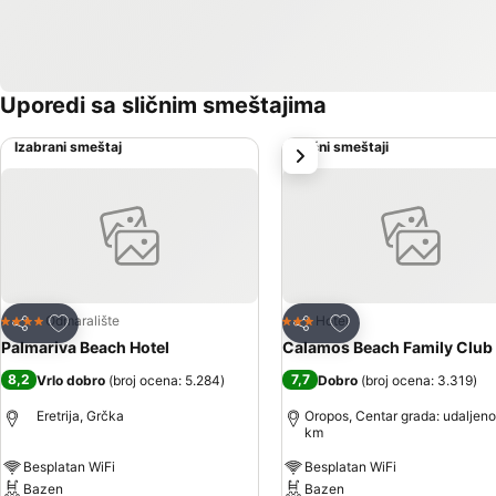
Uporedi sa sličnim smeštajima
Izabrani smeštaj
Slični smeštaji
sledeće
Dodati u favorite
Dodati u favorite
Odmaralište
Hotel
4 Zvezdice
3 Zvezdice
Deli
Deli
Palmariva Beach Hotel
Calamos Beach Family Club 
8,2
7,7
Vrlo dobro
(
broj ocena: 5.284
)
Dobro
(
broj ocena: 3.319
)
Eretrija, Grčka
Oropos, Centar grada: udaljeno
km
Besplatan WiFi
Besplatan WiFi
Bazen
Bazen