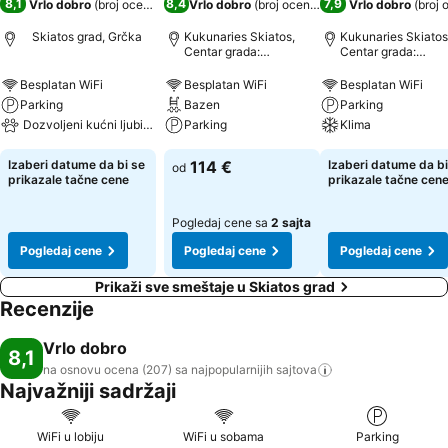
8,1
8,4
7,9
Vrlo dobro
(
broj ocena: 207
)
Vrlo dobro
(
broj ocena: 4.506
Vrlo dobro
)
(
broj 
Skiatos grad, Grčka
Kukunaries Skiatos,
Kukunaries Skiatos
Centar grada:
Centar grada:
udaljenost 0.7 km
udaljenost 1.0 km
Besplatan WiFi
Besplatan WiFi
Besplatan WiFi
Parking
Bazen
Parking
Dozvoljeni kućni ljubimci
Parking
Klima
Izaberi datume da bi se
114 €
Izaberi datume da bi
od
prikazale tačne cene
prikazale tačne cen
Pogledaj cene sa
2 sajta
Pogledaj cene
Pogledaj cene
Pogledaj cene
Prikaži sve smeštaje u Skiatos grad
Recenzije
Vrlo dobro
8,1
na osnovu ocena (207) sa najpopularnijih
sajtova
Najvažniji sadržaji
WiFi u lobiju
WiFi u sobama
Parking