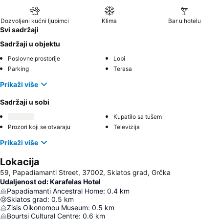
Dozvoljeni kućni ljubimci
Klima
Bar u hotelu
Svi sadržaji
Sadržaji u objektu
Poslovne prostorije
Lobi
Parking
Terasa
Prikaži više
Sadržaji u sobi
Kupatilo sa tušem
Prozori koji se otvaraju
Televizija
Prikaži više
Lokacija
59, Papadiamanti Street, 37002, Skiatos grad, Grčka
Udaljenost od: Karafelas Hotel
Papadiamanti Ancestral Home
:
0.4
km
Skiatos grad
:
0.5
km
Zisis Oikonomou Museum
:
0.5
km
Bourtsi Cultural Centre
:
0.6
km