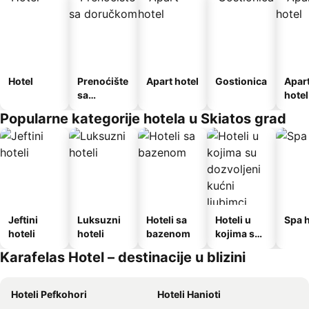
Hotel
Prenoćište
Apart hotel
Gostionica
Apar
sa
hotel
doručkom
Popularne kategorije hotela u Skiatos grad
Jeftini
Luksuzni
Hoteli sa
Hoteli u
Spa h
hoteli
hoteli
bazenom
kojima su
dozvoljeni
Karafelas Hotel – destinacije u blizini
kućni
ljubimci
Hoteli Pefkohori
Hoteli Hanioti