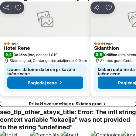
Deli
Dodati u favorite
Deli
Dodati u fav
Hotel
Hotel
2 Zvezdice
3 Zvezdice
Hotel Rene
Skianthion
9,4
8,5
Odlično
(
broj ocena: 1.019
)
Odlično
(
broj ocen
Skiatos grad, Centar grada: udaljenost 0.9 km
Skiatos grad, Centar
Izaberi datume da bi se prikazale
Izaberi datume da 
tačne cene
tačne cene
Pogledaj cene
Pogleda
Prikaži sve smeštaje u Skiatos grad
seo_tlp_other_stays_title: Error: The intl string
context variable "lokacija" was not provided
to the string "undefined"