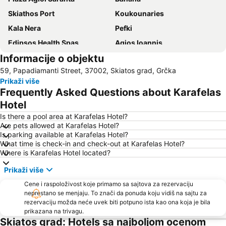
Skiathos Port
Κoukounaries
Kala Nera
Pefki
Edipsos Health Spas
Agios Ioannis
Informacije o objektu
Skiathos Island National Airport
Chorefto
59, Papadiamanti Street, 37002, Skiatos grad, Grčka
Agria
Achladies
Prikaži više
Milopotamos
Damouchari
Frequently Asked Questions about Karafelas
Plaka
Kastri
Hotel
To τρενάκι του Πηλίου
Ovrios
Is there a pool area at Karafelas Hotel?
Are pets allowed at Karafelas Hotel?
Kolios
Agia Paraskevi
Is parking available at Karafelas Hotel?
What time is check-in and check-out at Karafelas Hotel?
Agia Eleni
Neo Klima
Where is Karafelas Hotel located?
Μilia
Traditional settelement Paleo Trikeri-Panagia
Prikaži više
Papa Nero
Volos stadium
Cene i raspoloživost koje primamo sa sajtova za rezervaciju
neprestano se menjaju. To znači da ponuda koju vidiš na sajtu za
rezervaciju možda neće uvek biti potpuno ista kao ona koja je bila
prikazana na trivagu.
Skiatos grad: Hotels sa najboljom ocenom