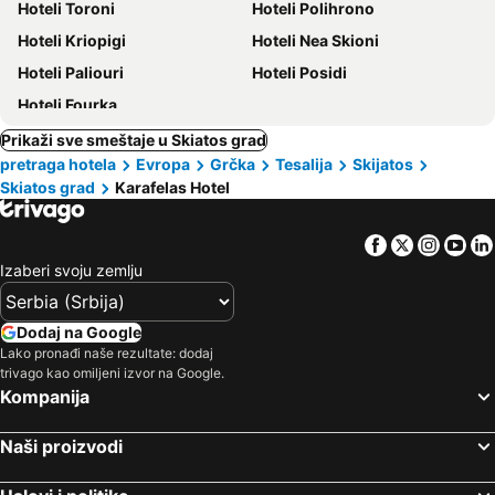
Hoteli Toroni
Hoteli Polihrono
Hoteli Kriopigi
Hoteli Nea Skioni
Hoteli Paliouri
Hoteli Posidi
Hoteli Fourka
Prikaži sve smeštaje u Skiatos grad
pretraga hotela
Evropa
Grčka
Tesalija
Skijatos
Skiatos grad
Karafelas Hotel
Facebook
Twitter
Insta
Yo
Izaberi svoju zemlju
Dodaj na Google
Lako pronađi naše rezultate: dodaj
trivago kao omiljeni izvor na Google.
Kompanija
Naši proizvodi