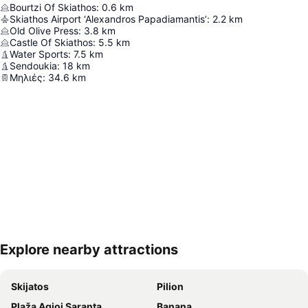
Bourtzi Of Skiathos
:
0.6
km
Skiathos Airport ‘Alexandros Papadiamantis’
:
2.2
km
Old Olive Press
:
3.8
km
Castle Of Skiathos
:
5.5
km
Water Sports
:
7.5
km
Sendoukia
:
18
km
Μηλιές
:
34.6
km
Explore nearby attractions
Proširi mapu
Skijatos
Pilion
Plaža Agioi Saranta
Banana