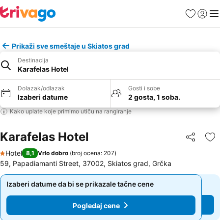
Favoriti
Prijavi
Men
Prikaži sve smeštaje u Skiatos grad
Destinacija
Karafelas Hotel
Dolazak/odlazak
Gosti i sobe
Izaberi datume
2 gosta, 1 soba.
Kako uplate koje primimo utiču na rangiranje
Karafelas Hotel
Deli
Do
Hotel
8,1
Vrlo dobro
(
broj ocena: 207
)
1 Zvezdice
59, Papadiamanti Street, 37002, Skiatos grad, Grčka
Izaberi datume da bi se prikazale tačne cene
Izaberi datume da bi se prikazale tačne cene
Pogledaj cene
Pogledaj cene