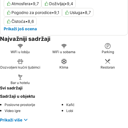
Atmosfera
•
9,7
Doživljaj
•
9,4
Pogodno za porodice
•
9,1
Usluga
•
8,7
Čistoća
•
8,6
Prikaži još ocena
Najvažniji sadržaji
WiFi u lobiju
WiFi u sobama
Parking
Dozvoljeni kućni ljubimci
Klima
Restoran
Bar u hotelu
Svi sadržaji
Sadržaji u objektu
Poslovne prostorije
Kafić
Video igre
Lobi
Prikaži više