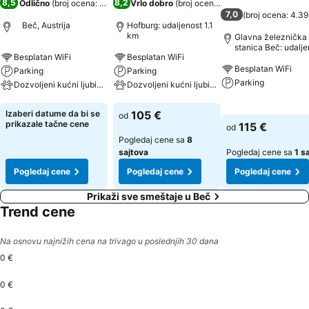
8,5
8,2
Odlično
(
broj ocena: 17.660
)
Vrlo dobro
(
broj ocena: 7.298
)
7,0
(
broj ocena: 4.3
Beč, Austrija
Hofburg: udaljenost 1.1
km
Glavna železnička
stanica Beč: udalje
Besplatan WiFi
Besplatan WiFi
0.6 km
Besplatan WiFi
Parking
Parking
Parking
Dozvoljeni kućni ljubimci
Dozvoljeni kućni ljubimci
Pogledaj cene
Pogledaj cene
Pogledaj cene
Izaberi datume da bi se
105 €
od
prikazale tačne cene
115 €
od
Pogledaj cene sa
8
sajtova
Pogledaj cene sa
1 s
Pogledaj cene
Pogledaj cene
Pogledaj cene
Prikaži sve smeštaje u Beč
Trend cene
Na osnovu najnižih cena na trivago u poslednjih 30 dana
0 €
0 €