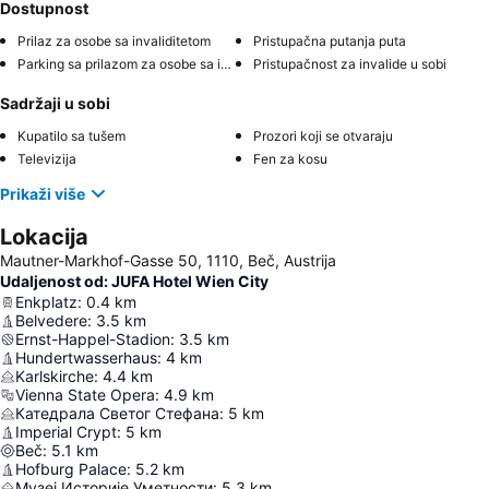
Dostupnost
Prilaz za osobe sa invaliditetom
Pristupačna putanja puta
Parking sa prilazom za osobe sa invaliditetom
Pristupačnost za invalide u sobi
Sadržaji u sobi
Kupatilo sa tušem
Prozori koji se otvaraju
Televizija
Fen za kosu
Prikaži više
Lokacija
Mautner-Markhof-Gasse 50, 1110, Beč, Austrija
Udaljenost od: JUFA Hotel Wien City
Enkplatz
:
0.4
km
Belvedere
:
3.5
km
Ernst-Happel-Stadion
:
3.5
km
Hundertwasserhaus
:
4
km
Karlskirche
:
4.4
km
Vienna State Opera
:
4.9
km
Катедрала Светог Стефана
:
5
km
Imperial Crypt
:
5
km
Beč
:
5.1
km
Hofburg Palace
:
5.2
km
Музеј Историје Уметности
:
5.3
km