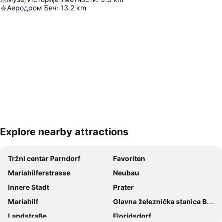
Аеродром Беч
:
13.2
km
Explore nearby attractions
Proširi mapu
Tržni centar Parndorf
Favoriten
Mariahilferstrasse
Neubau
Innere Stadt
Prater
Mariahilf
Glavna železnička stanica Beč
Landstraße
Floridsdorf