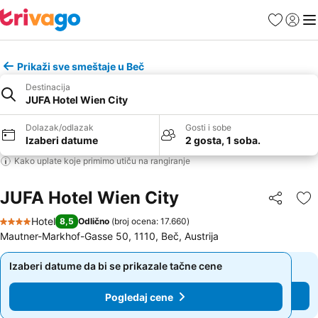
Favoriti
Prijavi
Men
Prikaži sve smeštaje u Beč
Destinacija
JUFA Hotel Wien City
Dolazak/odlazak
Gosti i sobe
Izaberi datume
2 gosta, 1 soba.
Kako uplate koje primimo utiču na rangiranje
JUFA Hotel Wien City
Deli
Do
Hotel
8,5
Odlično
(
broj ocena: 17.660
)
4 Zvezdice
Mautner-Markhof-Gasse 50, 1110, Beč, Austrija
Izaberi datume da bi se prikazale tačne cene
Izaberi datume da bi se prikazale tačne cene
Pogledaj cene
Pogledaj cene