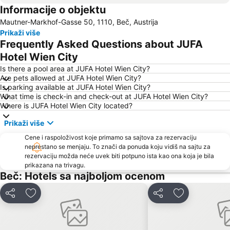
Informacije o objektu
Vienna Airport
Šonbrunski zoološki vrt
Mautner-Markhof-Gasse 50, 1110, Beč, Austrija
Wiener Stadthalle
U-Bahnlinie U1
Prikaži više
Leopoldstadt
Meidling
Frequently Asked Questions about JUFA
Graben
Kaiserstraße
Hotel Wien City
Penzing
Wien Simmering
Is there a pool area at JUFA Hotel Wien City?
Are pets allowed at JUFA Hotel Wien City?
Istorijski centar Beča
Hofburg
Is parking available at JUFA Hotel Wien City?
What time is check-in and check-out at JUFA Hotel Wien City?
Ottakring
Tržni centar Shopping city Sud
Where is JUFA Hotel Wien City located?
Simmering
Belvedere Palace
Prikaži više
Lugner City
Arsenal
Cene i raspoloživost koje primamo sa sajtova za rezervaciju
Austrijska galerija Belvedere
Bahnhof Südtiroler Platz
neprestano se menjaju. To znači da ponuda koju vidiš na sajtu za
rezervaciju možda neće uvek biti potpuno ista kao ona koja je bila
Stadion Center
Wiener U-Bahn
prikazana na trivagu.
Albertina
Alter Bahnhof Stammersdorf - Stammersdorfer Bahnhofspark
Beč: Hotels sa najboljom ocenom
Simmeringer Hauptstraße
Hafen Freudenau
Deli
Dodati u favorite
Deli
Dodati u favo
Therme Wien
Wien Mitte - The Mall
Stephansdom
Casablanca