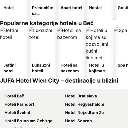
Hotel
Prenoćište
Apart hotel
Hostel
Gost
sa
doručkom
Popularne kategorije hotela u Beč
Jeftini
Luksuzni
Hoteli sa
Hoteli u
Spa h
hoteli
hoteli
bazenom
kojima su
dozvoljeni
JUFA Hotel Wien City – destinacije u blizini
kućni
ljubimci
Hoteli Beč
Hoteli Bratislava
Hoteli Parndorf
Hoteli Hegyeshalom
Hoteli Švehat
Hoteli Nojzidl am Ze
Hoteli Brunn am Gebirge
Hoteli Sopron