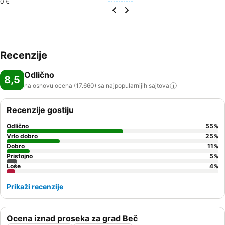
0 €
Recenzije
Odlično
8,5
na osnovu ocena (17.660) sa najpopularnijih
sajtova
Recenzije gostiju
Odlično
55
%
Vrlo dobro
25
%
Dobro
11
%
Pristojno
5
%
Loše
4
%
Prikaži recenzije
Ocena iznad proseka za grad Beč