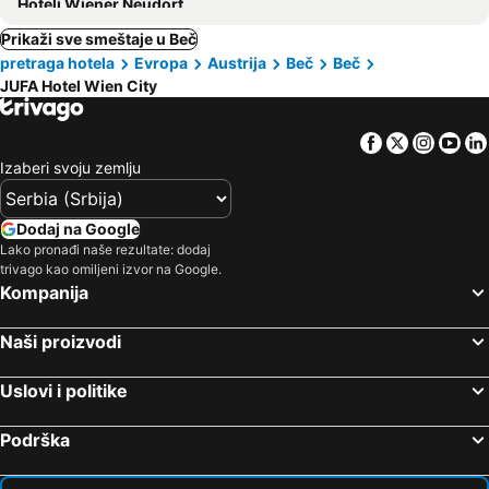
Hoteli Wiener Neudorf
Prikaži sve smeštaje u Beč
pretraga hotela
Evropa
Austrija
Beč
Beč
JUFA Hotel Wien City
Facebook
Twitter
Insta
Yo
Izaberi svoju zemlju
Dodaj na Google
Lako pronađi naše rezultate: dodaj
trivago kao omiljeni izvor na Google.
Kompanija
Naši proizvodi
Uslovi i politike
Podrška