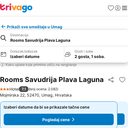
Favoriti
Prijavi
Men
Prikaži sve smeštaje u Umag
Destinacija
Rooms Savudrija Plava Laguna
Dolazak/odlazak
Gosti i sobe
Izaberi datume
2 gosta, 1 soba.
Kako uplate koje primimo utiču na rangiranje
Rooms Savudrija Plava Laguna
Deli
Do
Hotel
7,1
(
broj ocena: 2.082
)
3 Zvezdice
Mojmirska 22, 52470, Umag, Hrvatska
Izaberi datume da bi se prikazale tačne cene
Izaberi datume da bi se prikazale tačne cene
Pogledaj cene
Pogledaj cene