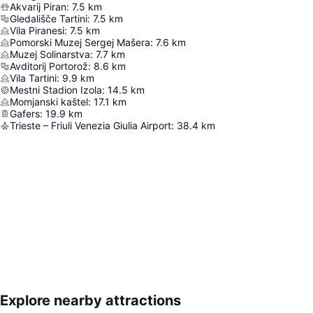
Akvarij Piran
:
7.5
km
Gledališče Tartini
:
7.5
km
Vila Piranesi
:
7.5
km
Pomorski Muzej Sergej Mašera
:
7.6
km
Muzej Solinarstva
:
7.7
km
Avditorij Portorož
:
8.6
km
Vila Tartini
:
9.9
km
Mestni Stadion Izola
:
14.5
km
Momjanski kaštel
:
17.1
km
Gafers
:
19.9
km
Trieste – Friuli Venezia Giulia Airport
:
38.4
km
Explore nearby attractions
Proširi mapu