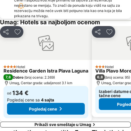
Cene i raspoloživost koje primamo sa sajtova za rezervaciju
neprestano se menjaju. To znači da ponuda koju vidiš na sajtu za
St. Bernardin
Simonov zaliv
rezervaciju možda neće uvek biti potpuno ista kao ona koja je bila
Adria Ankaran
Gretta
prikazana na trivagu.
Umag: Hotels sa najboljom ocenom
Poreč 24 hours
Gradsko kupalište Poreč
Polari
Vile Park Bernardin
Deli
Dodati u favorite
Deli
Dodati u 
Spiaggia Principale
Servola
Lignano Pineta
Spiaggia Bibione
Stand up Comedy by Željko Pervan
Aquarium Piran
Staro mesto Piran
Rose Spa
Hotel
Hotel
4 Zvezdice
3 Zvezdice
Residence Garden Istra Plava Laguna
Villa Plavo Mor
Laguna
Mirta
7,8
6,8
Dobro
(
broj ocena: 2.369
)
(
broj ocena: 95
)
Valeta AC Lanterna
Galeb AC Solaris
Umag, Centar grada: udaljenost 3.1 km
Umag, Centar grad
Izaberi datume d
134 €
od
tačne cene
Pogledaj cene sa
4 sajta
Pogled
Pogledaj cene
Prikaži sve smeštaje u Umag