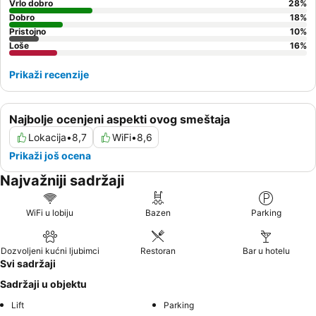
Vrlo dobro
28
%
Dobro
18
%
Pristojno
10
%
Loše
16
%
Prikaži recenzije
Najbolje ocenjeni aspekti ovog smeštaja
Lokacija
•
8,7
WiFi
•
8,6
Prikaži još ocena
Najvažniji sadržaji
WiFi u lobiju
Bazen
Parking
Dozvoljeni kućni ljubimci
Restoran
Bar u hotelu
Svi sadržaji
Sadržaji u objektu
Lift
Parking