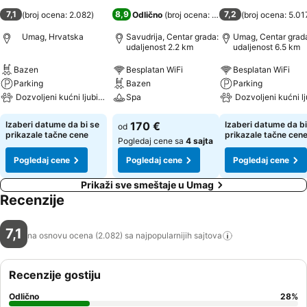
7,1
8,9
7,2
(
broj ocena: 2.082
)
Odlično
(
broj ocena: 4.281
)
(
broj ocena: 5.01
Umag, Hrvatska
Savudrija, Centar grada:
Umag, Centar grad
udaljenost 2.2 km
udaljenost 6.5 km
Bazen
Besplatan WiFi
Besplatan WiFi
Parking
Bazen
Parking
Dozvoljeni kućni ljubimci
Spa
Dozvoljeni kućni l
Izaberi datume da bi se
170 €
Izaberi datume da bi
od
prikazale tačne cene
prikazale tačne cen
Pogledaj cene sa
4 sajta
Pogledaj cene
Pogledaj cene
Pogledaj cene
Prikaži sve smeštaje u Umag
Recenzije
7,1
na osnovu ocena (2.082) sa najpopularnijih
sajtova
Recenzije gostiju
Odlično
28
%