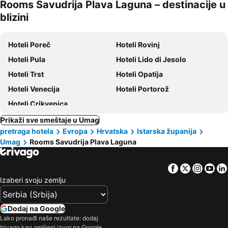
Rooms Savudrija Plava Laguna – destinacije u
kućni
blizini
ljubimci
Hoteli Poreč
Hoteli Rovinj
Hoteli Pula
Hoteli Lido di Jesolo
Hoteli Trst
Hoteli Opatija
Hoteli Venecija
Hoteli Portorož
Hoteli Crikvenica
Prikaži sve smeštaje u Umag
pretraga hotela
Evropa
Hrvatska
Istarska županija
Umag
Rooms Savudrija Plava Laguna
Facebook
Twitter
Insta
Yo
Izaberi svoju zemlju
Dodaj na Google
Lako pronađi naše rezultate: dodaj
trivago kao omiljeni izvor na Google.