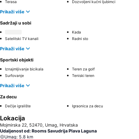
Terasa
Dozvoljeni kućni ljubimci
Prikaži više
Sadržaji u sobi
Kada
Satelitski TV kanali
Radni sto
Prikaži više
Sportski objekti
Iznajmljivanje bicikala
Teren za golf
Surfovanje
Teniski teren
Prikaži više
Za decu
Dečije igralište
Igraonica za decu
Lokacija
Mojmirska 22, 52470, Umag, Hrvatska
Udaljenost od: Rooms Savudrija Plava Laguna
Umag
:
5.8
km