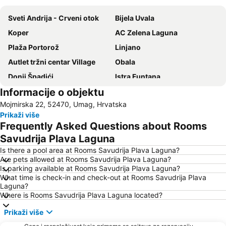
Sveti Andrija - Crveni otok
Bijela Uvala
Koper
AC Zelena Laguna
Plaža Portorož
Linjano
Autlet tržni centar Village
Obala
Donji Špadići
Istra Funtana
Informacije o objektu
Katoro
Koper
Mojmirska 22, 52470, Umag, Hrvatska
Glavna železnička stanica Trst
Villas Rubin
Prikaži više
Slovenska Obala
Bibione Pineda
Frequently Asked Questions about Rooms
Laguna Stella Maris
Luka Trst
Savudrija Plava Laguna
Zlatni Rt
Obala maršala Tita
Is there a pool area at Rooms Savudrija Plava Laguna?
Are pets allowed at Rooms Savudrija Plava Laguna?
Delfin
Plaža Simonov zaliv
Is parking available at Rooms Savudrija Plava Laguna?
What time is check-in and check-out at Rooms Savudrija Plava
Grado Pineta
FKK Ulika
Laguna?
Austostazione di Trieste
Barcolana
Where is Rooms Savudrija Plava Laguna located?
Istrian Riviera
AC Zelena Laguna
Prikaži više
Stari Grad
Amarin