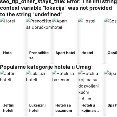
seo_tlp_other_stays_title: Error: The intl string
context variable "lokacija" was not provided
to the string "undefined"
Hotel
Prenoćište
Apart hotel
Hostel
Gost
sa
doručkom
Popularne kategorije hotela u Umag
Jeftini
Luksuzni
Hoteli sa
Hoteli u
Spa h
hoteli
hoteli
bazenom
kojima su
dozvoljeni