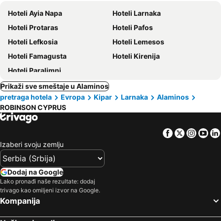
Hoteli Ayia Napa
Hoteli Larnaka
Hoteli Protaras
Hoteli Pafos
Hoteli Lefkosia
Hoteli Lemesos
Hoteli Famagusta
Hoteli Kirenija
Hoteli Paralimni
Prikaži sve smeštaje u Alaminos
pretraga hotela
Evropa
Kipar
Larnaka
Alaminos
ROBINSON CYPRUS
Facebook
Twitter
Insta
Yo
Izaberi svoju zemlju
Dodaj na Google
Lako pronađi naše rezultate: dodaj
trivago kao omiljeni izvor na Google.
Kompanija