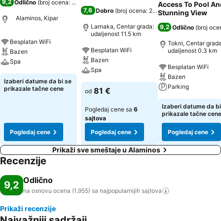
9,2
Odlično
(
broj ocena: 1.955
)
Access To Pool An
7,6
Dobro
(
broj ocena: 2.727
)
Stunning View
Alaminos, Kipar
Larnaka, Centar grada:
9,2
Odlično
(
broj oce
udaljenost 11.5 km
Besplatan WiFi
Tokni, Centar grada
Besplatan WiFi
udaljenost 0.3 km
Bazen
Bazen
Spa
Besplatan WiFi
Spa
Bazen
Izaberi datume da bi se
Parking
prikazale tačne cene
81 €
od
Izaberi datume da bi
Pogledaj cene sa
6
prikazale tačne cen
sajtova
Pogledaj cene
Pogledaj cene
Pogledaj cene
Prikaži sve smeštaje u Alaminos
Recenzije
Odlično
9,2
na osnovu ocena (1.955) sa najpopularnijih
sajtova
Prikaži recenzije
Najvažniji sadržaji