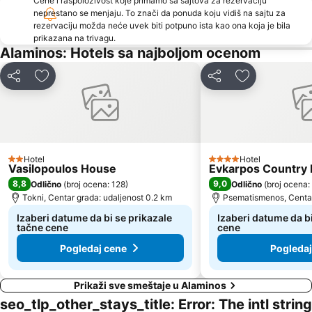
Cene i raspoloživost koje primamo sa sajtova za rezervaciju
neprestano se menjaju. To znači da ponuda koju vidiš na sajtu za
rezervaciju možda neće uvek biti potpuno ista kao ona koja je bila
prikazana na trivagu.
Alaminos: Hotels sa najboljom ocenom
Deli
Dodati u favorite
Deli
Dodati u favo
Hotel
Hotel
2 Zvezdice
4 Zvezdice
Vasilopoulos House
Evkarpos Country
8,8
9,0
Odlično
(
broj ocena: 128
)
Odlično
(
broj ocena:
Tokni, Centar grada: udaljenost 0.2 km
Psematismenos, Centar
Izaberi datume da bi se prikazale
Izaberi datume da bi
tačne cene
cene
Pogledaj cene
Pogledaj
Prikaži sve smeštaje u Alaminos
seo_tlp_other_stays_title: Error: The intl string