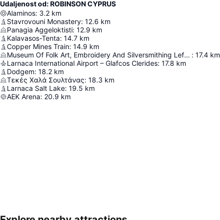
Udaljenost od: ROBINSON CYPRUS
Alaminos
:
3.2
km
Stavrovouni Monastery
:
12.6
km
Panagia Aggeloktisti
:
12.9
km
Kalavasos-Tenta
:
14.7
km
Copper Mines Train
:
14.9
km
Museum Of Folk Art, Embroidery And Silversmithing Lefkara
:
17.4
km
Larnaca International Airport – Glafcos Clerides
:
17.8
km
Dodgem
:
18.2
km
Τεκές Χαλά Σουλτάνας
:
18.3
km
Larnaca Salt Lake
:
19.5
km
AEK Arena
:
20.9
km
Explore nearby attractions