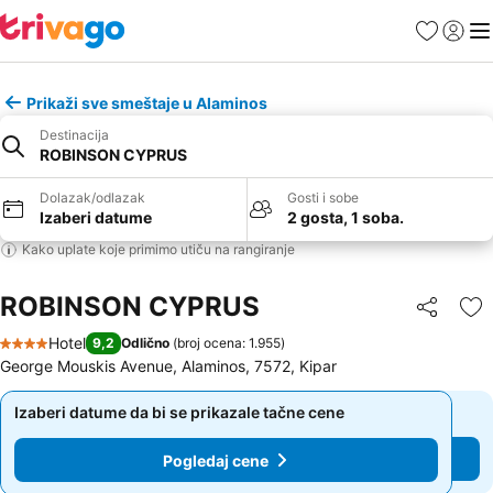
Favoriti
Prijavi
Men
Prikaži sve smeštaje u Alaminos
Destinacija
ROBINSON CYPRUS
Dolazak/odlazak
Gosti i sobe
Izaberi datume
2 gosta, 1 soba.
Kako uplate koje primimo utiču na rangiranje
ROBINSON CYPRUS
Deli
Do
Hotel
9,2
Odlično
(
broj ocena: 1.955
)
4 Zvezdice
George Mouskis Avenue, Alaminos, 7572, Kipar
Izaberi datume da bi se prikazale tačne cene
Izaberi datume da bi se prikazale tačne cene
Pogledaj cene
Pogledaj cene