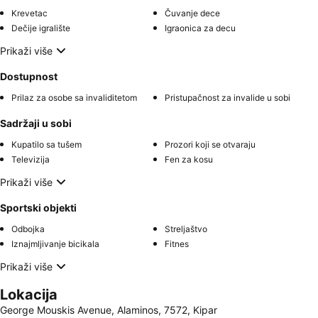
Krevetac
Čuvanje dece
Dečije igralište
Igraonica za decu
Prikaži više
Dostupnost
Prilaz za osobe sa invaliditetom
Pristupačnost za invalide u sobi
Sadržaji u sobi
Kupatilo sa tušem
Prozori koji se otvaraju
Televizija
Fen za kosu
Prikaži više
Sportski objekti
Odbojka
Streljaštvo
Iznajmljivanje bicikala
Fitnes
Prikaži više
Lokacija
George Mouskis Avenue, Alaminos, 7572, Kipar