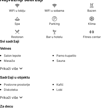
WiFi u lobiju
WiFi u sobama
Bazen
Spa
Parking
Klima
Restoran
Bar u hotelu
Fitnes centar
Svi sadržaji
Velnes
Salon lepote
Parno kupatilo
Masaža
Sauna
Prikaži više
Sadržaji u objektu
Poslovne prostorije
Kafić
Diskoteka
Lobi
Prikaži više
Za decu