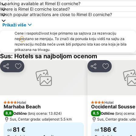
Is parking available at Rimel El corniche?
Where is Rimel El corniche located?
Which popular attractions are close to Rimel El corniche?
Prikaži više
Cene i raspoloživost koje primamo sa sajtova za rezervaciju
neprestano se menjaju. To znači da ponuda koju vidiš na sajtu za
rezervaciju možda neće uvek biti potpuno ista kao ona koja je bila
prikazana na trivagu.
Sus: Hotels sa najboljom ocenom
Deli
Dodati u favorite
Deli
Dodati u favo
Hotel
Hotel
4 Zvezdice
4 Zvezdice
Marhaba Beach
Occidental Souss
8,8
8,5
Odlično
(
broj ocena: 13.624
)
Odlično
(
broj ocena:
Sus, Centar grada: udaljenost 5.5 km
Sus, Centar grada: uda
81 €
186 €
od
od