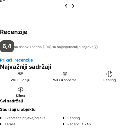
0 €
Recenzije
6,4
na osnovu ocena (100) sa najpopularnijih
sajtova
Prikaži recenzije
Najvažniji sadržaji
WiFi u lobiju
WiFi u sobama
Parking
Klima
Svi sadržaji
Sadržaji u objektu
Ekspresna prijava/odjava
Parking
Terasa
Recepcija 24h