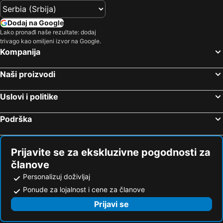
Dodaj na Google
Lako pronađi naše rezultate: dodaj
trivago kao omiljeni izvor na Google.
Kompanija
Naši proizvodi
Uslovi i politike
Podrška
Prijavite se za ekskluzivne pogodnosti za
članove
Personalizuj doživljaj
Ponude za lojalnost i cene za članove
Prijavi se