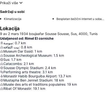
Prikaži više
Sadržaji u sobi
Klimatizacija
Besplatan bežični internet u sobama
Lokacija
9 av 2 mars 1934 boujaafar Sousse Sousse, Sus, 4000, Tunis
Udaljenost od: Rimel El corniche
سوسة
:
0.7
km
بيت الثقافة
:
0.8
km
Museum Dar Essid
:
1
km
Sousse Archeological Museum
:
1.5
km
Sus
:
1.7
km
Catacombs
:
2.1
km
Sousse Olympic Stadium
:
2.4
km
Performing arts theatre
:
3.1
km
Monastir Habib Bourguiba Airport
:
13.7
km
Mustapha Ben Jennet Stadium
:
18
km
Musée des arts et traditions populaires
:
19
km
Ribat Of Monastir
:
19.1
km