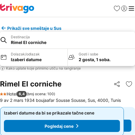
Favoriti
Prijavi
Men
Prikaži sve smeštaje u Sus
Destinacija
Rimel El corniche
Dolazak/odlazak
Gosti i sobe
Izaberi datume
2 gosta, 1 soba.
Kako uplate koje primimo utiču na rangiranje
Rimel El corniche
Deli
Do
Hotel
6,4
(
broj ocena: 100
)
2 Zvezdice
9 av 2 mars 1934 boujaafar Sousse Sousse, Sus, 4000, Tunis
Izaberi datume da bi se prikazale tačne cene
Izaberi datume da bi se prikazale tačne cene
Pogledaj cene
Pogledaj cene