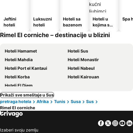
Jeftini
Luksuzni
Hoteli sa
Hoteli u
Spa h
hoteli
hoteli
bazenom
kojima su
dozvoljeni
Rimel El corniche – destinacije u blizini
kućni
ljubimci
Hoteli Hamamet
Hoteli Sus
Hoteli Mahdia
Hoteli Monastir
Hoteli Port el Kantaui
Hoteli Nabeul
Hoteli Korba
Hoteli Kairouan
Hoteli El Djem
Prikaži sve smeštaje u Sus
pretraga hotela
Afrika
Tunis
Susa
Sus
Rimel El corniche
Facebook
Twitter
Insta
Yo
Izaberi svoju zemlju