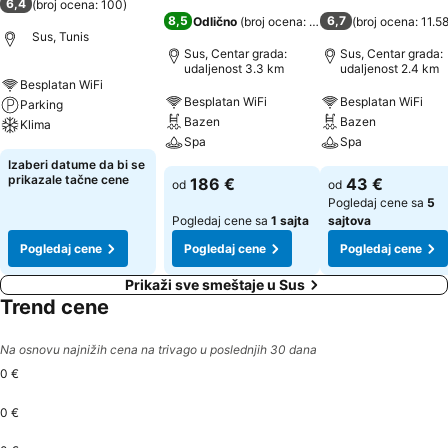
6,4
(
broj ocena: 100
)
8,5
6,7
Odlično
(
broj ocena: 7.812
)
(
broj ocena: 11.5
Sus, Tunis
Sus, Centar grada:
Sus, Centar grada:
udaljenost 3.3 km
udaljenost 2.4 km
Besplatan WiFi
Besplatan WiFi
Besplatan WiFi
Parking
Bazen
Bazen
Klima
Spa
Spa
Izaberi datume da bi se
prikazale tačne cene
186 €
43 €
od
od
Pogledaj cene sa
5
Pogledaj cene sa
1 sajta
sajtova
Pogledaj cene
Pogledaj cene
Pogledaj cene
Prikaži sve smeštaje u Sus
Trend cene
Na osnovu najnižih cena na trivago u poslednjih 30 dana
0 €
0 €