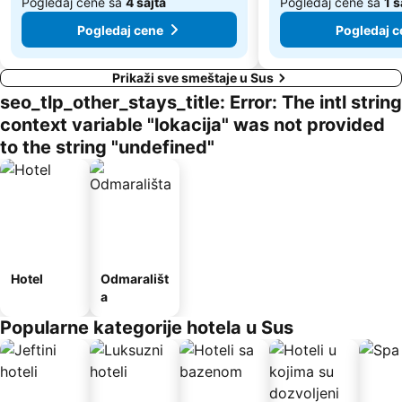
Pogledaj cene sa
4 sajta
Pogledaj cene sa
1 s
Pogledaj cene
Pogledaj c
Prikaži sve smeštaje u Sus
seo_tlp_other_stays_title: Error: The intl string
context variable "lokacija" was not provided
to the string "undefined"
Hotel
Odmarališt
a
Popularne kategorije hotela u Sus